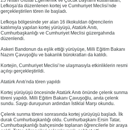
23 Nisan Ulusal Egemenlik ve Çocuk Bayramı kutlamaları,
Lefkoşa'da düzenlenen kortej ve Cumhuriyet Meclisi'nde
gerçekleştirilen tören ile başladı.
Lefkoşa bölgesinde yer alan 16 ilkokuldan öğrencilerin
katılımıyla yapılan kortej yürüyüşü, Atatürk Anıtı,
Cumhurbaşkanlığı ve Cumhuriyet Meclisi güzergahında
düzenlendi.
Askeri Bandonun da eşlik ettiği yürüyüşe, Milli Eğitim Bakanı
Nazım Çavuşoğlu ve bakanlık bürokratları da katıldı.
Kortejin, Cumhuriyet Meclisi’ne ulaşmasıyla etkinliklerin resmi
açılışı gerçekleştirildi.
Atatürk Anıtı'nda tören yapıldı
Kortej yürüyüşü öncesinde Atatürk Anıtı önünde çelenk sunma
töreni yapıldı. Milli Eğitim Bakanı Çavuşoğlu, anıta çelenk
sundu. Saygı duruşunun ardından İstiklal Marşı okundu.
Çelenk sunma töreni sonrasında kortej yürüyüşü başladı. İlk
durak Cumhurbaşkanlığı oldu. Cumhurbaşkanı Ersin Tatar,
Cumhurbaşkanlığı bahçesinde toplanan öğrencilerle bir araya