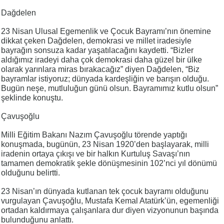
Dağdelen
23 Nisan Ulusal Egemenlik ve Çocuk Bayramı’nın önemine
dikkat çeken Dağdelen, demokrasi ve millet iradesiyle
bayrağın sonsuza kadar yaşatılacağını kaydetti. “Bizler
aldığımız iradeyi daha çok demokrasi daha güzel bir ülke
olarak yarınlara miras bırakacağız” diyen Dağdelen, “Biz
bayramlar istiyoruz; dünyada kardeşliğin ve barışın olduğu.
Bugün neşe, mutluluğun günü olsun. Bayramımız kutlu olsun”
şeklinde konuştu.
Çavuşoğlu
Milli Eğitim Bakanı Nazım Çavuşoğlu törende yaptığı
konuşmada, bugünün, 23 Nisan 1920’den başlayarak, milli
iradenin ortaya çıkışı ve bir halkın Kurtuluş Savaşı’nın
tamamen demokratik şekle dönüşmesinin 102’nci yıl dönümü
olduğunu belirtti.
23 Nisan’ın dünyada kutlanan tek çocuk bayramı olduğunu
vurgulayan Çavuşoğlu, Mustafa Kemal Atatürk’ün, egemenliği
ortadan kaldırmaya çalışanlara dur diyen vizyonunun başında
bulunduğunu anlattı.