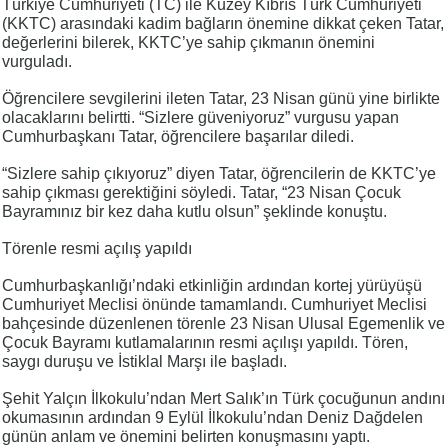
Türkiye Cumhuriyeti (TC) ile Kuzey Kıbrıs Türk Cumhuriyeti
(KKTC) arasındaki kadim bağların önemine dikkat çeken Tatar,
değerlerini bilerek, KKTC’ye sahip çıkmanın önemini
vurguladı.
Öğrencilere sevgilerini ileten Tatar, 23 Nisan günü yine birlikte
olacaklarını belirtti. “Sizlere güveniyoruz” vurgusu yapan
Cumhurbaşkanı Tatar, öğrencilere başarılar diledi.
“Sizlere sahip çıkıyoruz” diyen Tatar, öğrencilerin de KKTC’ye
sahip çıkması gerektiğini söyledi. Tatar, “23 Nisan Çocuk
Bayramınız bir kez daha kutlu olsun” şeklinde konuştu.
Törenle resmi açılış yapıldı
Cumhurbaşkanlığı’ndaki etkinliğin ardından kortej yürüyüşü
Cumhuriyet Meclisi önünde tamamlandı. Cumhuriyet Meclisi
bahçesinde düzenlenen törenle 23 Nisan Ulusal Egemenlik ve
Çocuk Bayramı kutlamalarının resmi açılışı yapıldı. Tören,
saygı duruşu ve İstiklal Marşı ile başladı.
Şehit Yalçın İlkokulu’ndan Mert Salık’ın Türk çocuğunun andını
okumasının ardından 9 Eylül İlkokulu’ndan Deniz Dağdelen
günün anlam ve önemini belirten konuşmasını yaptı.