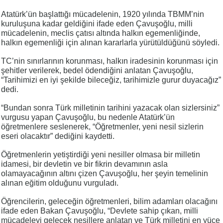
Atatürk’ün başlattığı mücadelenin, 1920 yılında TBMM’nin
kuruluşuna kadar geldiğini ifade eden Çavuşoğlu, milli
mücadelenin, meclis çatısı altında halkın egemenliğinde,
halkın egemenliği için alınan kararlarla yürütüldüğünü söyledi.
TC’nin sınırlarının korunması, halkın iradesinin korunması için
şehitler verilerek, bedel ödendiğini anlatan Çavuşoğlu,
“Tarihimizi en iyi şekilde bileceğiz, tarihimizle gurur duyacağız”
dedi.
“Bundan sonra Türk milletinin tarihini yazacak olan sizlersiniz”
vurgusu yapan Çavuşoğlu, bu nedenle Atatürk’ün
öğretmenlere seslenerek, “Öğretmenler, yeni nesil sizlerin
eseri olacaktır” dediğini kaydetti.
Öğretmenlerin yetiştirdiği yeni nesiller olmasa bir milletin
idamesi, bir devletin ve bir fikrin devamının asla
olamayacağının altını çizen Çavuşoğlu, her şeyin temelinin
alınan eğitim olduğunu vurguladı.
Öğrencilerin, geleceğin öğretmenleri, bilim adamları olacağını
ifade eden Bakan Çavuşoğlu, “Devlete sahip çıkan, milli
mücadeleyi gelecek nesillere anlatan ve Türk milletini en yüce