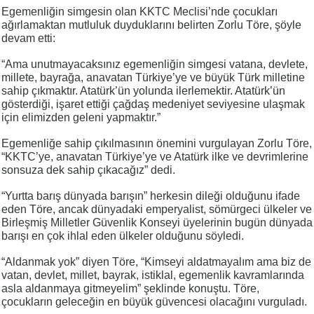
Egemenliğin simgesin olan KKTC Meclisi’nde çocukları
ağırlamaktan mutluluk duyduklarını belirten Zorlu Töre, şöyle
devam etti:
“Ama unutmayacaksınız egemenliğin simgesi vatana, devlete,
millete, bayrağa, anavatan Türkiye’ye ve büyük Türk milletine
sahip çıkmaktır. Atatürk’ün yolunda ilerlemektir. Atatürk’ün
gösterdiği, işaret ettiği çağdaş medeniyet seviyesine ulaşmak
için elimizden geleni yapmaktır.”
Egemenliğe sahip çıkılmasının önemini vurgulayan Zorlu Töre,
“KKTC’ye, anavatan Türkiye’ye ve Atatürk ilke ve devrimlerine
sonsuza dek sahip çıkacağız” dedi.
“Yurtta barış dünyada barışın” herkesin dileği olduğunu ifade
eden Töre, ancak dünyadaki emperyalist, sömürgeci ülkeler ve
Birleşmiş Milletler Güvenlik Konseyi üyelerinin bugün dünyada
barışı en çok ihlal eden ülkeler olduğunu söyledi.
“Aldanmak yok” diyen Töre, “Kimseyi aldatmayalım ama biz de
vatan, devlet, millet, bayrak, istiklal, egemenlik kavramlarında
asla aldanmaya gitmeyelim” şeklinde konuştu. Töre,
çocukların geleceğin en büyük güvencesi olacağını vurguladı.