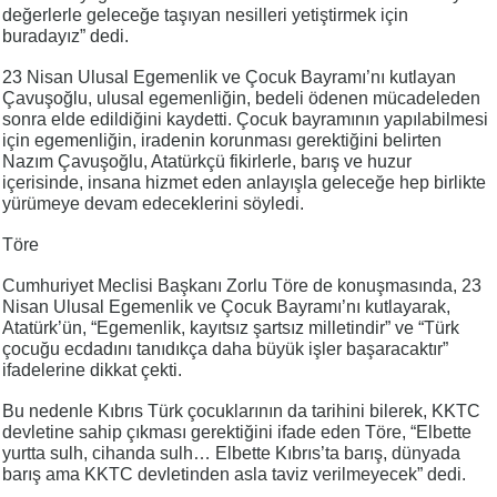
değerlerle geleceğe taşıyan nesilleri yetiştirmek için
buradayız” dedi.
23 Nisan Ulusal Egemenlik ve Çocuk Bayramı’nı kutlayan
Çavuşoğlu, ulusal egemenliğin, bedeli ödenen mücadeleden
sonra elde edildiğini kaydetti. Çocuk bayramının yapılabilmesi
için egemenliğin, iradenin korunması gerektiğini belirten
Nazım Çavuşoğlu, Atatürkçü fikirlerle, barış ve huzur
içerisinde, insana hizmet eden anlayışla geleceğe hep birlikte
yürümeye devam edeceklerini söyledi.
Töre
Cumhuriyet Meclisi Başkanı Zorlu Töre de konuşmasında, 23
Nisan Ulusal Egemenlik ve Çocuk Bayramı’nı kutlayarak,
Atatürk’ün, “Egemenlik, kayıtsız şartsız milletindir” ve “Türk
çocuğu ecdadını tanıdıkça daha büyük işler başaracaktır”
ifadelerine dikkat çekti.
Bu nedenle Kıbrıs Türk çocuklarının da tarihini bilerek, KKTC
devletine sahip çıkması gerektiğini ifade eden Töre, “Elbette
yurtta sulh, cihanda sulh… Elbette Kıbrıs’ta barış, dünyada
barış ama KKTC devletinden asla taviz verilmeyecek” dedi.