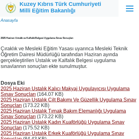
Kuzey Kıbrıs Türk Cumhuriyeti
Ana içeriğe atla
Milli Eğitim Bakanlığı
Menü
Sayfa
Anasayfa
yolu
2025 Haziran Ustalık ve Kalfalık Belgesi Uygulama Sınav Sonuçları
Çıraklık ve Mesleki Eğitim Yasası uyarınca Mesleki Teknik
Öğretim Dairesi Müdürlüğü tarafından Haziran ayında
gerçekleştirilen Ustalık ve Kalfalık Belgesi uygulama
sınavlarının sonuçları ekte sunulmuştur.
Dosya Eki
2025 Haziran Ustalık Kalıcı Makyaj Uygulayıcısı Uygulama
Sınav Sonuçları
(164.07 KB)
2025 Haziran Ustalık Cilt Bakımı Ve Güzellik Uygulama Sınav
Sonuçları
(173.22 KB)
2025 Haziran Ustalık Tırnak Bakım Elemanlığı Uygulama
Sınav Sonuçları
(173.22 KB)
2025 Haziran Ustalık Kadın Kuaförlüğü Uygulama Sınav
Sonuçları
(175.52 KB)
2025 Haziran Ustalık Erkek Kuaförlüğü Uygulama Sınav
Sonuçları
(84.43 KB)