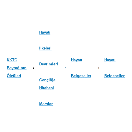
Hayatı
İlkeleri
KKTC
Hayatı
Hayatı
Devrimleri
Bayrağının
Ölçüleri
Belgeseller
Belgeseller
Gençliğe
Hitabesi
Marşlar