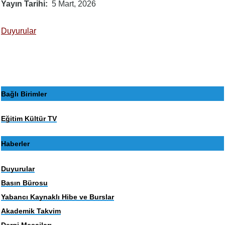
Yayın Tarihi
5 Mart, 2026
Duyurular
Bağlı Birimler
Eğitim Kültür TV
Haberler
Duyurular
Basın Bürosu
Yabancı Kaynaklı Hibe ve Burslar
Akademik Takvim
Dergi Mesajları