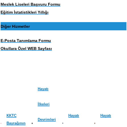
Meslek Liseleri Başvuru Formu
Eğitim İstatistikleri Yıllığı
Diğer Hizmetler
E-Posta Tanımlama Formu
Okullara Özel WEB Sayfası
Hayatı
İlkeleri
KKTC
Hayatı
Hayatı
Devrimleri
Bayrağının