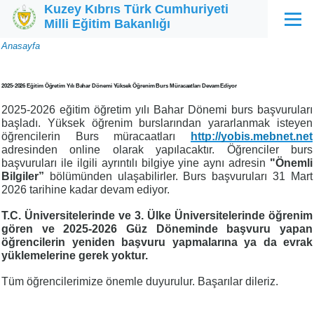
Kuzey Kıbrıs Türk Cumhuriyeti
Ana içeriğe atla
Milli Eğitim Bakanlığı
Menü
Sayfa
Anasayfa
yolu
2025-2026 Eğitim Öğretim Yılı Bahar Dönemi Yüksek Öğrenim Burs Müracaatları Devam Ediyor
2025-2026 eğitim öğretim yılı Bahar Dönemi burs başvuruları
başladı. Yüksek öğrenim burslarından yararlanmak isteyen
öğrencilerin Burs müracaatları
http://yobis.mebnet.net
adresinden online olarak yapılacaktır. Öğrenciler burs
başvuruları ile ilgili ayrıntılı bilgiye yine aynı adresin
"Önemli
Bilgiler”
bölümünden ulaşabilirler. Burs başvuruları 31 Mart
2026 tarihine kadar devam ediyor.
T.C. Üniversitelerinde ve 3. Ülke Üniversitelerinde öğrenim
gören ve 2025-2026 Güz Döneminde başvuru yapan
öğrencilerin yeniden başvuru yapmalarına ya da evrak
yüklemelerine gerek yoktur.
Tüm öğrencilerimize önemle duyurulur. Başarılar dileriz.