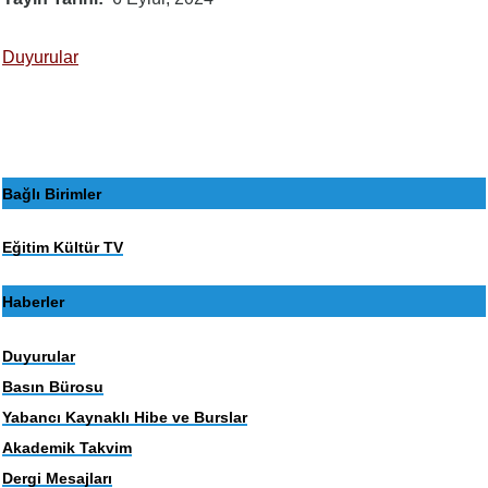
Duyurular
Bağlı Birimler
Eğitim Kültür TV
Haberler
Duyurular
Basın Bürosu
Yabancı Kaynaklı Hibe ve Burslar
Akademik Takvim
Dergi Mesajları