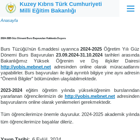
Kuzey Kıbrıs Türk Cumhuriyeti
Ana içeriğe atla
Milli Eğitim Bakanlığı
Menü
Sayfa
Anasayfa
yolu
2024-2025 Güz Dönemi Burs Başvuruları Hakkında Duyuru
Burs Tüzüğü’nün 6.maddesi uyarınca
2024-2025
Öğretim Yılı Güz
Dönemi Burs Başvuruları
23.09.2024-31.10.2024
tarihleri arasında
Bakanlığımız Yüksek Öğrenim ve Dış ilişkiler Dairesi
http://yobis.mebnet.net
adresinden online olarak müracaatlarını
yapabilirler. Burs başvuruları ile ilgili ayrıntılı bilgiye yine aynı adresin
“Önemli Bilgiler” bölümünden ulaşılabilmektedir.
2023-2024
eğitim öğretim yılında yükseköğrenim burslarından
yararlanan öğrencilerimizin de
http://yobis.mebnet.net
adresinden
başvurularını online olarak yenilemeleri gerekmektedir.
Tüm öğrencilerimize önemle duyurulur. 2024-2025 akademik yılında
tüm öğrencilerimize başalılar dileriz.
Yayın Tarihi
6 Eylül, 2024