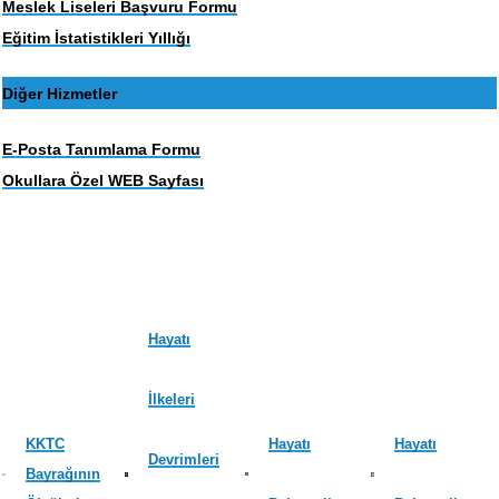
Meslek Liseleri Başvuru Formu
Eğitim İstatistikleri Yıllığı
Diğer Hizmetler
E-Posta Tanımlama Formu
Okullara Özel WEB Sayfası
Hayatı
İlkeleri
KKTC
Hayatı
Hayatı
Devrimleri
Bayrağının