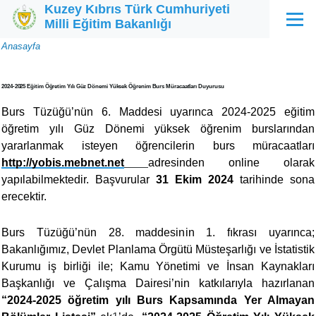
Kuzey Kıbrıs Türk Cumhuriyeti
Ana içeriğe atla
Milli Eğitim Bakanlığı
Menü
Sayfa
Anasayfa
yolu
2024-2025 Eğitim Öğretim Yılı Güz Dönemi Yüksek Öğrenim Burs Müracaatları Duyurusu
Burs Tüzüğü’nün 6. Maddesi uyarınca 2024-2025 eğitim
öğretim yılı Güz Dönemi yüksek öğrenim burslarından
yararlanmak isteyen öğrencilerin burs müracaatları
http://yobis.mebnet.net
adresinden online olarak
yapılabilmektedir. Başvurular
31 Ekim 2024
tarihinde sona
erecektir.
Burs Tüzüğü’nün 28. maddesinin 1. fıkrası uyarınca;
Bakanlığımız, Devlet Planlama Örgütü Müsteşarlığı ve İstatistik
Kurumu iş birliği ile; Kamu Yönetimi ve İnsan Kaynakları
Başkanlığı ve Çalışma Dairesi’nin katkılarıyla hazırlanan
“2024-2025 öğretim yılı Burs Kapsamında Yer Almayan