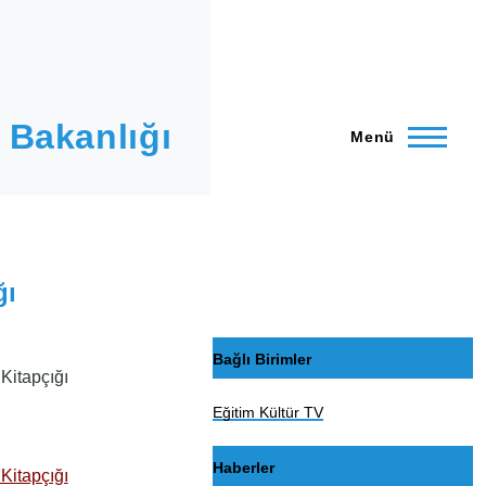
 Bakanlığı
Menü
ğı
Bağlı Birimler
Kitapçığı
Eğitim Kültür TV
Haberler
Kitapçığı