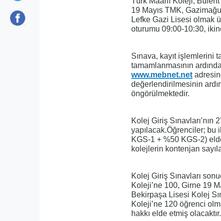
Türk Maarif Koleji, Bülent
19 Mayıs TMK, Gazimağusa
Lefke Gazi Lisesi olmak 
oturumu 09:00-10:30, ikin
Sınava, kayıt işlemlerini
tamamlanmasının ardından 
www.mebnet.net
adresind
değerlendirilmesinin ardı
öngörülmektedir.
Kolej Giriş Sınavları’nın
yapılacak.Öğrenciler; bu
KGS-1 + %50 KGS-2) elde et
kolejlerin kontenjan sayıl
Kolej Giriş Sınavları son
Koleji’ne 100, Girne 19 M
Bekirpaşa Lisesi Kolej Sın
Koleji’ne 120 öğrenci olm
hakkı elde etmiş olacaktır.