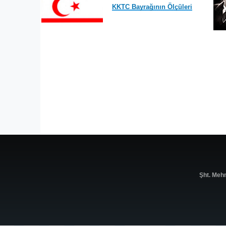
KKTC Bayrağının Ölçüleri
Şht. Meh