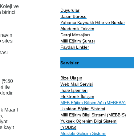
Koleji ve
Duyurular
 birinci
Basın Bürosu
Yabancı Kaynaklı Hibe ve Burslar
Akademik Takvim
Dergi Mesajları
ınavın
 sitesi
Milli Eğitim Şurası
Faydalı Linkler
ması
Servisler
Bize Ulaşın
a (%50
Web Mail Servisi
i ile
İhale İşlemleri
lerdir.
Elektronik İletişim
MEB Eğitim Bilişim Ağı (MEBEBA)
Uzaktan Eğitim Sistemi
rk Maarif
Milli Eğitim Bilgi Sistemi (MEBBIS)
5,
Yüksek Öğrenim Bilgi Sistemi
iyat
(YOBİS)
e kayıt
Mesleki Gelişim Sistemi