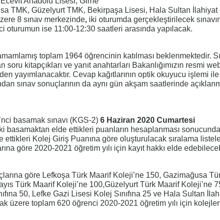
 Ecevit Anadolu Lisesi, Girne
 TMK, Güzelyurt TMK, Bekirpaşa Lisesi, Hala Sultan İlahiyat 
üzere 8 sınav merkezinde
,
iki oturumda gerçekleştirilecek sınavın
ci oturumun ise 11:00-12:30 saatleri arasında yapılacak.
 tamamlamış toplam 1964 öğrencinin katılması beklenmektedir. S
soru kitapçıkları ve yanıt anahtarları Bakanlığımızın resmi web
en yayımlanacaktır. Cevap kağıtlarının optik okuyucu işlemi ile
ndan sınav sonuçlarının da aynı gün akşam saatlerinde açıklan
 2’nci basamak sınavı (KGS-2)
6 Haziran 2020 Cumartesi
 iki basamaktan elde ettikleri puanların hesaplanması sonucund
tikleri Kolej Giriş Puanına göre oluşturulacak sıralama listeler
arına göre 2020-2021 öğretim yılı için kayıt hakkı elde edebilecek
uçlarına göre Lefkoşa Türk Maarif Koleji’ne 150, Gazimağusa Tü
ayıs Türk Maarif Koleji’ne 100,Güzelyurt Türk Maarif Koleji’ne 7
ıfına 50, Lefke Gazi Lisesi Kolej Sınıfına 25 ve Hala Sultan İlah
ak üzere toplam 620 öğrenci 2020-2021 öğretim yılı için kolejler