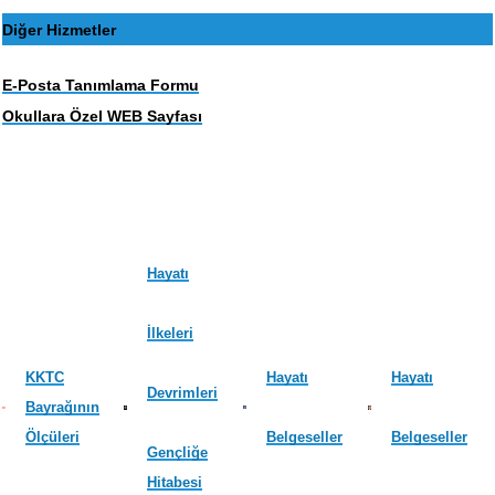
Diğer Hizmetler
E-Posta Tanımlama Formu
Okullara Özel WEB Sayfası
Hayatı
İlkeleri
KKTC
Hayatı
Hayatı
Devrimleri
Bayrağının
Ölçüleri
Belgeseller
Belgeseller
Gençliğe
Hitabesi