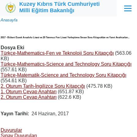
Kuzey Kıbrıs Türk Cumhuriyeti
Ana içeriğe atla
Milli Eğitim Bakanlığı
Menü
Sayfa
Anasayfa
yolu
2017 - Bülent Ecevit Anadolu Lisesi ve 20 Temmuz Fen Lisesi Yerleştirme Sınavı Soru Kitapcıkları ve Yanıt Anahtarları...
Dosya Eki
Türkçe-Mathematics-Fen ve Teknoloji Soru Kitapçığı
(563.06
KB)
Türkçe-Mathematics-Science and Technology Soru Kitapçığı
(557.61 KB)
Türkçe-Matematik-Science and Technology Soru Kitapçığı
(554.61 KB)
2. Oturum Tarih-İngilizce Soru Kitapçığı
(475.78 KB)
1. Oturum Cevap Anahtarı
(651.87 KB)
2. Oturum Cevap Anahtarı
(622.6 KB)
Yayın Tarihi
24 Haziran, 2017
Duyurular
Sınav Duyuruları