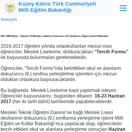
Kuzey Kıbrıs Türk Cumhuriyeti
Ana içeriğe atla
Milli Eğitim Bakanlığı
Menü
Sayfa
Anasayfa
yolu
2017-2018 Eğitim – Öğretim Yılı Meslek Liselerinin Dokuzuncu (9.) Sınıflarına, Öğrenci Kabul Edilecektir.
2016-2017 öğretim yılında ortaokullardan mezun olan
öğrenciler; Meslek Liselerine, dolduracakları
“Tercih Formu”
ile başvuruda bulunmaları gerekmektedir.
Öğrenciler, “Tercih Formu”nda belirttikleri okul ve alanların
dokuzuncu (9.) sınıfına yerleştirilme işlemleri için mezun
oldukları ortaokula başvuracaklardır.
Bu bağlamda Meslek Liselerine kayıt yaptırmak isteyen
Öğrenciler başvurularını; bugünden itibaren
16-23 Haziran
2017
(her iki tarih dahil) tarihlerinde yapabileceklerdir.
Mesleki Teknik Öğretim Dairesi’ne bağlı Meslek Lisesi
okullarının dokuzuncu (9.) sınıflarına yerleştirme işlemi Milli
Eğitim ve Kültür Bakanlığı’nca yapılacak olup, öğrencilerin
tercih ettikleri okul ve alanlara yerleştirme sonuçları
Haziran