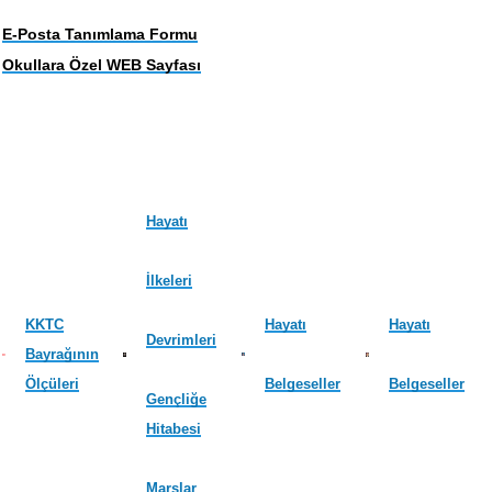
E-Posta Tanımlama Formu
Okullara Özel WEB Sayfası
Hayatı
İlkeleri
KKTC
Hayatı
Hayatı
Devrimleri
Bayrağının
Ölçüleri
Belgeseller
Belgeseller
Gençliğe
Hitabesi
Marşlar