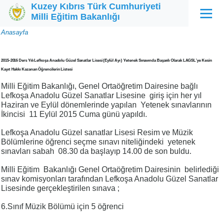
Kuzey Kıbrıs Türk Cumhuriyeti
Ana içeriğe atla
Milli Eğitim Bakanlığı
Menü
Sayfa
Anasayfa
yolu
2015-2016 Ders Yılı Lefkoşa Anadolu Güzel Sanatlar Lisesi (Eylül Ayı ) Yetenek Sınavında Başarılı Olarak LAGSL’ye Kesin
Kayıt Hakkı Kazanan Öğrencilerin Listesi
Milli Eğitim Bakanlığı, Genel Ortaöğretim Dairesine bağlı
Lefkoşa Anadolu Güzel Sanatlar Lisesine giriş için her yıl
Haziran ve Eylül dönemlerinde yapılan Yetenek sınavlarının
İkincisi 11 Eylül 2015 Cuma günü yapıldı.
Lefkoşa Anadolu Güzel sanatlar Lisesi Resim ve Müzik
Bölümlerine öğrenci seçme sınavı niteliğindeki yetenek
sınavları sabah 08.30 da başlayıp 14.00 de son buldu.
Milli Eğitim Bakanlığı Genel Ortaöğretim Dairesinin belirlediği
sınav komisyonları tarafından Lefkoşa Anadolu Güzel Sanatlar
Lisesinde gerçekleştirilen sınava ;
6.Sınıf Müzik Bölümü için 5 öğrenci