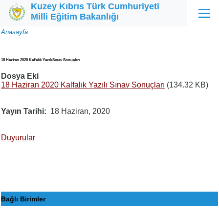
Kuzey Kıbrıs Türk Cumhuriyeti
Ana içeriğe atla
Milli Eğitim Bakanlığı
Menü
Sayfa
Anasayfa
yolu
18 Haziran 2020 Kalfalık Yazılı Sınav Sonuçları
Dosya Eki
18 Haziran 2020 Kalfalık Yazılı Sınav Sonuçları
(134.32 KB)
Yayın Tarihi
18 Haziran, 2020
Duyurular
Bağlı Birimler