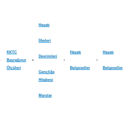
Hayatı
İlkeleri
KKTC
Hayatı
Hayatı
Devrimleri
Bayrağının
Ölçüleri
Belgeseller
Belgeseller
Gençliğe
Hitabesi
Marşlar