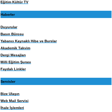
Eğitim Kültür TV
Haberler
Duyurular
Basın Bürosu
Yabancı Kaynaklı Hibe ve Burslar
Akademik Takvim
Dergi Mesajları
Milli Eğitim Şurası
Faydalı Linkler
Servisler
Bize Ulaşın
Web Mail Servisi
İhale İşlemleri