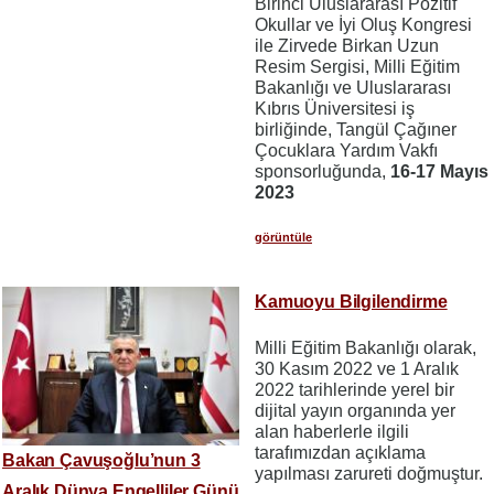
Birinci Uluslararası Pozitif
Okullar ve İyi Oluş Kongresi
ile Zirvede Birkan Uzun
Resim Sergisi, Milli Eğitim
Bakanlığı ve Uluslararası
Kıbrıs Üniversitesi iş
birliğinde, Tangül Çağıner
Çocuklara Yardım Vakfı
sponsorluğunda,
16-17 Mayıs
2023
görüntüle
Kamuoyu Bilgilendirme
Milli Eğitim Bakanlığı olarak,
30 Kasım 2022 ve 1 Aralık
2022 tarihlerinde yerel bir
dijital yayın organında yer
alan haberlerle ilgili
tarafımızdan açıklama
Bakan Çavuşoğlu’nun 3
yapılması zarureti doğmuştur.
Aralık Dünya Engelliler Günü