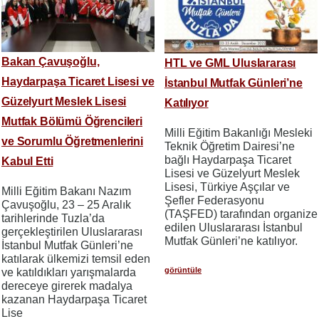
Bakan Çavuşoğlu,
HTL ve GML Uluslararası
Haydarpaşa Ticaret Lisesi ve
İstanbul Mutfak Günleri’ne
Güzelyurt Meslek Lisesi
Katılıyor
Mutfak Bölümü Öğrencileri
Milli Eğitim Bakanlığı Mesleki
ve Sorumlu Öğretmenlerini
Teknik Öğretim Dairesi’ne
bağlı Haydarpaşa Ticaret
Kabul Etti
Lisesi ve Güzelyurt Meslek
Lisesi, Türkiye Aşçılar ve
Milli Eğitim Bakanı Nazım
Şefler Federasyonu
Çavuşoğlu, 23 – 25 Aralık
(TAŞFED) tarafından organize
tarihlerinde Tuzla’da
edilen Uluslararası İstanbul
gerçekleştirilen Uluslararası
Mutfak Günleri’ne katılıyor.
İstanbul Mutfak Günleri’ne
katılarak ülkemizi temsil eden
görüntüle
ve katıldıkları yarışmalarda
dereceye girerek madalya
kazanan Haydarpaşa Ticaret
Lise