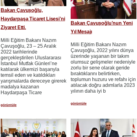
Bakan Çavuşoğlu,
Haydarpaşa Ticaret Lisesi’ni
Bakan Çavuşoğlu’nun Yeni
Ziyaret Etti.
Yıl Mesajı
Milli Eğitim Bakanı Nazım
Milli Eğitim Bakanı Nazım
Çavuşoğlu, 23 – 25 Aralık
Çavuşoğlu, 2022 yılını dünya
2022 tarihlerinde
üzerinde yaşanan bir takım
gerçekleştirilen Uluslararası
olumsuz gelişmeler nedeniyle
İstanbul Mutfak Günleri’ne
zorlu bir sene olarak geride
katılarak ülkemizi başarıyla
bıraktıklarını belirtirken,
temsil eden ve katıldıkları
toplumun huzuru ve refahı için
yarışmalarda dereceye girerek
atılacak doğru adımlarla 2023
madalya kazanan
yılının daha iyi b
Haydarpaşa Ticare
görüntüle
görüntüle