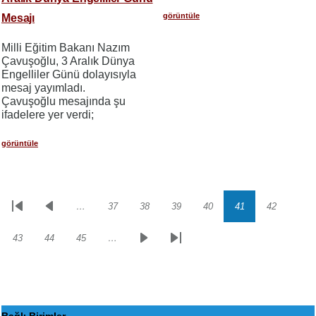
görüntüle
Mesajı
Milli Eğitim Bakanı Nazım
Çavuşoğlu, 3 Aralık Dünya
Engelliler Günü dolayısıyla
mesaj yayımladı.
Çavuşoğlu mesajında şu
ifadelere yer verdi;
görüntüle
…
37
38
39
40
41
42
Sayfalama
İlk
Önceki
Sayfa
Sayfa
Sayfa
Sayfa
Sayfa
Sayfa
sayfa
sayfa
43
44
45
…
Sayfa
Sayfa
Sayfa
Sonraki
Son
sayfa
sayfa