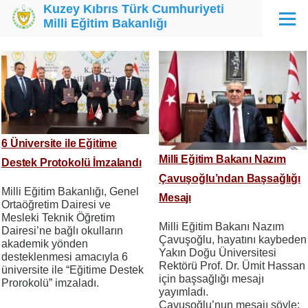
Kuzey Kıbrıs Türk Cumhuriyeti
Ana içeriğe atla
Milli Eğitim Bakanlığı
Menü
6 Üniversite ile Eğitime
Milli Eğitim Bakanı Nazım
Destek Protokolü İmzalandı
Çavuşoğlu’ndan Başsağlığı
Milli Eğitim Bakanlığı, Genel
Mesajı
Ortaöğretim Dairesi ve
Mesleki Teknik Öğretim
Milli Eğitim Bakanı Nazım
Dairesi’ne bağlı okulların
Çavuşoğlu, hayatını kaybeden
akademik yönden
Yakın Doğu Üniversitesi
desteklenmesi amacıyla 6
Rektörü Prof. Dr. Ümit Hassan
üniversite ile “Eğitime Destek
için başsağlığı mesajı
Prorokolü” imzaladı.
yayımladı.
Çavuşoğlu’nun mesajı şöyle;