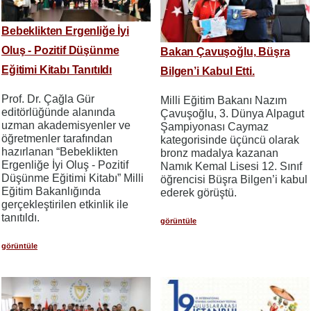
Bebeklikten Ergenliğe İyi
Oluş - Pozitif Düşünme
Bakan Çavuşoğlu, Büşra
Eğitimi Kitabı Tanıtıldı
Bilgen’i Kabul Etti.
Prof. Dr. Çağla Gür
Milli Eğitim Bakanı Nazım
editörlüğünde alanında
Çavuşoğlu, 3. Dünya Alpagut
uzman akademisyenler ve
Şampiyonası Caymaz
öğretmenler tarafından
kategorisinde üçüncü olarak
hazırlanan “Bebeklikten
bronz madalya kazanan
Ergenliğe İyi Oluş - Pozitif
Namık Kemal Lisesi 12. Sınıf
Düşünme Eğitimi Kitabı” Milli
öğrencisi Büşra Bilgen’i kabul
Eğitim Bakanlığında
ederek görüştü.
gerçekleştirilen etkinlik ile
tanıtıldı.
görüntüle
görüntüle