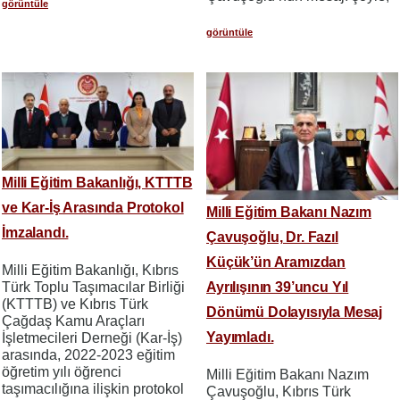
görüntüle
görüntüle
Milli Eğitim Bakanlığı, KTTTB
ve Kar-İş Arasında Protokol
Milli Eğitim Bakanı Nazım
İmzalandı.
Çavuşoğlu, Dr. Fazıl
Küçük’ün Aramızdan
Milli Eğitim Bakanlığı, Kıbrıs
Türk Toplu Taşımacılar Birliği
Ayrılışının 39’uncu Yıl
(KTTTB) ve Kıbrıs Türk
Dönümü Dolayısıyla Mesaj
Çağdaş Kamu Araçları
Yayımladı.
İşletmecileri Derneği (Kar-İş)
arasında, 2022-2023 eğitim
öğretim yılı öğrenci
Milli Eğitim Bakanı Nazım
taşımacılığına ilişkin protokol
Çavuşoğlu, Kıbrıs Türk