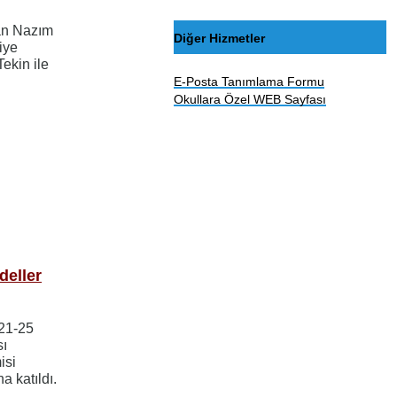
an Nazım
Diğer Hizmetler
iye
ekin ile
E-Posta Tanımlama Formu
Okullara Özel WEB Sayfası
deller
 21-25
sı
isi
 katıldı.