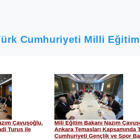
ürk Cumhuriyeti Milli Eğitim
Nazım Çavuşoğlu,
Mili Eğitim Bakanı Nazım Çavuş
i Turus ile
Ankara Temasları Kapsamında T
Cumhuriyeti Gençlik ve Spor Ba