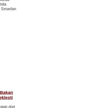
ında
e Sınavları
ı Bakan
ekleşti
deki dört