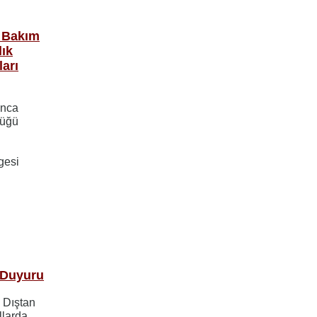
ç Bakım
lık
arı
ınca
lüğü
gesi
i Duyuru
 Dıştan
llarda