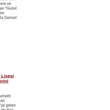
esi ve
lan “Güzel
tim
la Günsel
Lisesi
erini
uriyeti
nan
’ye gelen
 okulları