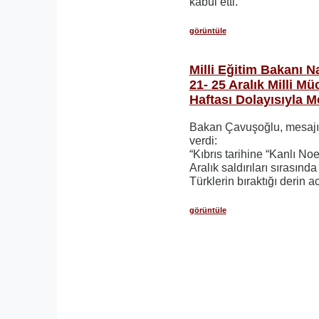
kabul etti.
görüntüle
Milli Eğitim Bakanı 
21- 25 Aralık Milli Mü
Haftası Dolayısıyla M
Bakan Çavuşoğlu, mesajın
verdi:
“Kıbrıs tarihine “Kanlı No
Aralık saldırıları sırasında
Türklerin bıraktığı derin a
görüntüle