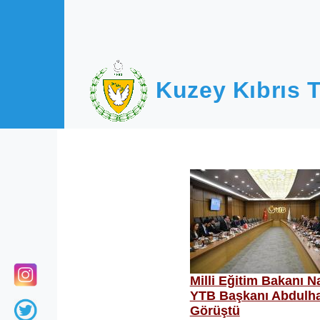
Ana içeriğe atla
Kuzey Kıbrıs T
Milli Eğitim Bakanı 
YTB Başkanı Abdulhad
Görüştü