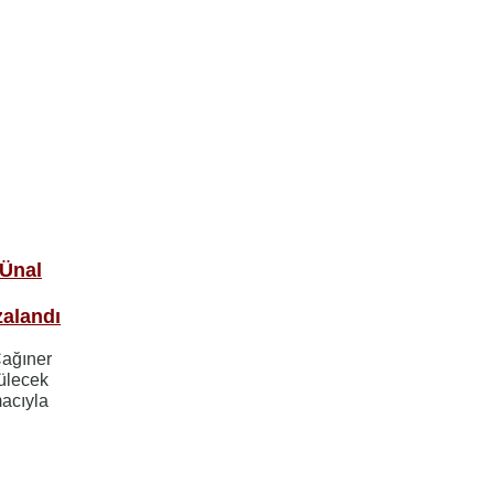
 Ünal
zalandı
Çağıner
ülecek
macıyla