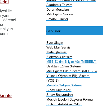
Geldi
Akademik Takvim
Dergi Mesajları
eti ile
Milli Eğitim Şurası
n yanı
Faydalı Linkler
lı öğrenci
ma
eni yurt
Servisler
erinin
Bize Ulaşın
Web Mail Servisi
İhale İşlemleri
Elektronik İletişim
MEB Eğitim Bilişim Ağı (MEBEBA)
Uzaktan Eğitim Sistemi
Milli Eğitim Bilgi Sistemi (MEBBIS)
Yüksek Öğrenim Bilgi Sistemi
(YOBİS)
Mesleki Gelişim Sistemi
Sınav Duyuruları
Sınav Başvuruları
in ile
Meslek Liseleri Başvuru Formu
Eğitim İstatistikleri Yıllığı