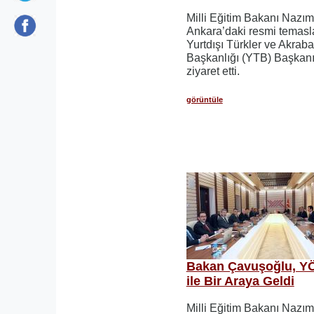
Milli Eğitim Bakanı Nazı
Ankara’daki resmi temasl
Yurtdışı Türkler ve Akraba
Başkanlığı (YTB) Başkanı
ziyaret etti.
görüntüle
Bakan Çavuşoğlu, Y
ile Bir Araya Geldi
Milli Eğitim Bakanı Nazı