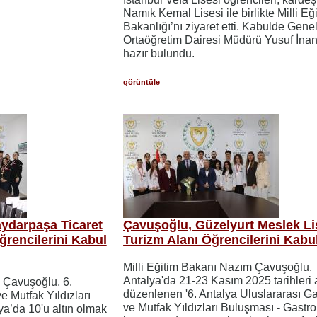
Namık Kemal Lisesi ile birlikte Milli Eğ
Bakanlığı’nı ziyaret etti. Kabulde Gene
Ortaöğretim Dairesi Müdürü Yusuf İnan
hazır bulundu.
görüntüle
ydarpaşa Ticaret
Çavuşoğlu, Güzelyurt Meslek Li
ğrencilerini Kabul
Turizm Alanı Öğrencilerini Kabul
Milli Eğitim Bakanı Nazım Çavuşoğlu,
Antalya'da 21-23 Kasım 2025 tarihleri
 Çavuşoğlu, 6.
düzenlenen '6. Antalya Uluslararası G
e Mutfak Yıldızları
ve Mutfak Yıldızları Buluşması - Gastro
a’da 10'u altın olmak