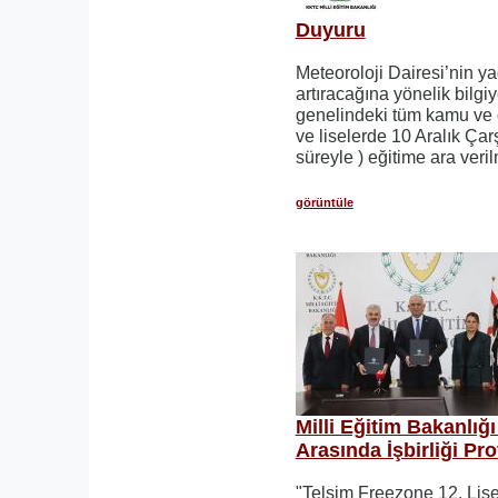
Duyuru
Meteoroloji Dairesi’nin yağ
artıracağına yönelik bilg
genelindeki tüm kamu ve ö
ve liselerde 10 Aralık Ç
süreyle ) eğitime ara verilm
görüntüle
Milli Eğitim Bakanlığı
Arasında İşbirliği Pr
"Telsim Freezone 12. Lise