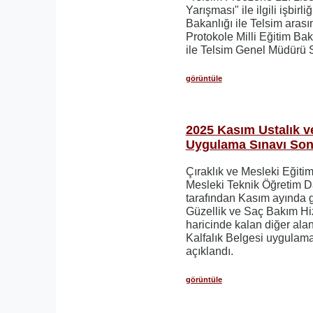
Yarışması" ile ilgili işbirli
Bakanlığı ile Telsim aras
Protokole Milli Eğitim B
ile Telsim Genel Müdürü 
görüntüle
2025 Kasım Ustalık ve
Uygulama Sınavı Sonu
Çıraklık ve Mesleki Eğiti
Mesleki Teknik Öğretim D
tarafından Kasım ayında g
Güzellik ve Saç Bakım Hiz
haricinde kalan diğer alan
Kalfalık Belgesi uygulama
açıklandı.
görüntüle