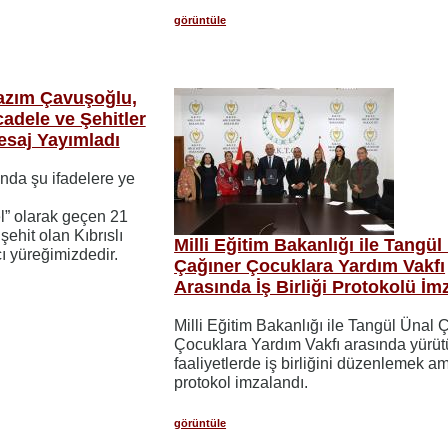
görüntüle
Nazım Çavuşoğlu,
cadele ve Şehitler
esaj Yayımladı
da şu ifadelere ye
el” olarak geçen 21
 şehit olan Kıbrıslı
Milli Eğitim Bakanlığı ile Tangül
cı yüreğimizdedir.
Çağıner Çocuklara Yardım Vakfı
Arasında İş Birliği Protokolü İm
Milli Eğitim Bakanlığı ile Tangül Ünal 
Çocuklara Yardım Vakfı arasında yürüt
faaliyetlerde iş birliğini düzenlemek a
protokol imzalandı.
görüntüle