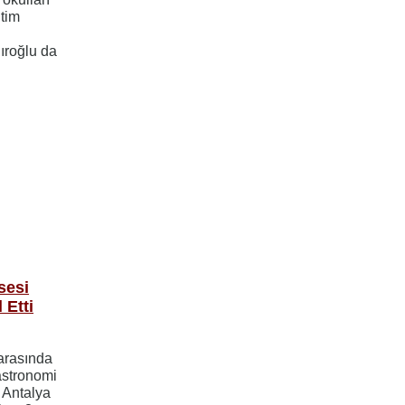
itim
l
ıroğlu da
sesi
 Etti
 arasında
astronomi
 Antalya