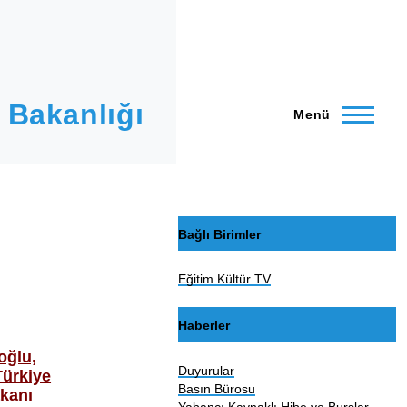
 Bakanlığı
Menü
Bağlı Birimler
Eğitim Kültür TV
Haberler
oğlu,
Duyurular
ürkiye
Basın Bürosu
kanı
Yabancı Kaynaklı Hibe ve Burslar