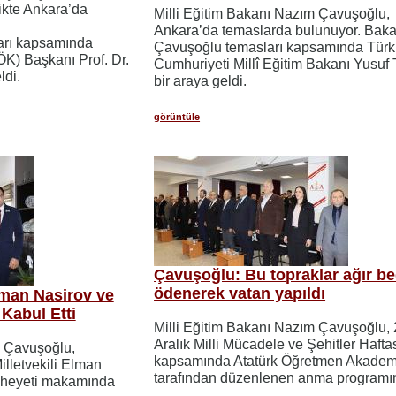
likte Ankara’da
Milli Eğitim Bakanı Nazım Çavuşoğlu,
Ankara’da temaslarda bulunuyor. Bak
arı kapsamında
Çavuşoğlu temasları kapsamında Türk
K) Başkanı Prof. Dr.
Cumhuriyeti Millî Eğitim Bakanı Yusuf T
ldi.
bir araya geldi.
görüntüle
Çavuşoğlu: Bu topraklar ağır be
ödenerek vatan yapıldı
man Nasirov ve
Kabul Etti
Milli Eğitim Bakanı Nazım Çavuşoğlu,
Aralık Milli Mücadele ve Şehitler Hafta
m Çavuşoğlu,
kapsamında Atatürk Öğretmen Akadem
illetvekili Elman
tarafından düzenlenen anma programına
i heyeti makamında