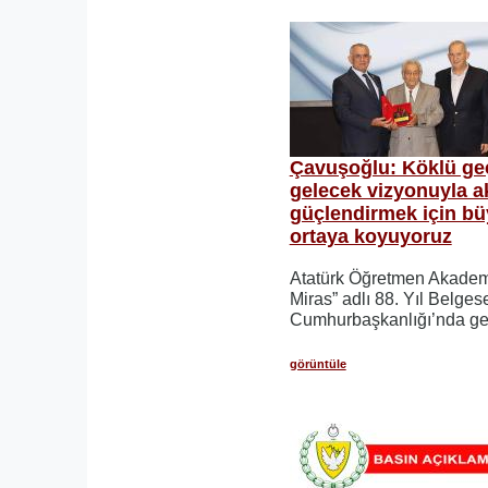
Çavuşoğlu: Köklü ge
gelecek vizyonuyla a
güçlendirmek için bü
ortaya koyuyoruz
Atatürk Öğretmen Akadem
Miras” adlı 88. Yıl Belgese
Cumhurbaşkanlığı’nda gerç
görüntüle