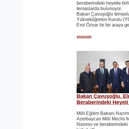
beraberindeki heyetle bir
temaslarda bulunuyor.
Bakan Çavuşoğlu temasl
Yükseköğretim Kurulu (YÖ
Erol Özvar ile bir araya ge
görüntüle
Bakan Çavuşoğlu, El
Beraberindeki Heyeti 
Milli Eğitim Bakanı Nazı
Azerbaycan Milli Meclis M
Nasırov ve beraberindek