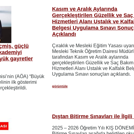
Kasım ve Aralık Aylarında
Gerçekleştirilen Güzellik ve Sa
Hizmetleri Alanı Ustalık ve Kalfa
Belgesi Uygulama Sınavı Sonuçl
Açıklandı
çmiş, güçlü
Çıraklık ve Mesleki Eğitim Yasası uyar
Mesleki Teknik Öğretim Dairesi Müdür
kademiyi
tarafından Kasım ve Aralık aylarında
yük gayretler
gerçekleştirilen Güzellik ve Saç Bakım
Hizmetleri Alanı Ustalık ve Kalfalık Bel
Uygulama Sınavı sonuçları açıklandı.
isi’nin (AÖA) “Büyük
linin ilk gösterimi
görüntüle
ekleştirildi.
Dıştan Bitirme Sınavları ile İlgil
2025 – 2026 Öğretim Yılı KIŞ DÖNEMİ
Bitirme Sınavları aşağıda belirtilen oku