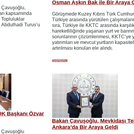
Osman Aşkın Bak ile Bir Araya 
m Çavuşoğlu,
arı kapsamında
Görüşmede Kuzey Kıbrıs Türk Cumhuriy
 Topluluklar
Türkiye arasında yürütülen çalışmaları
 Abdulhadi Turus’u
sıra, Türkiye ile KKTC arasında karşılık
hareketliliğinde yaşanan yurt ve barın
sorunlarının çözümlenmesi, KKTC’ye y
yatırımları ve mevcut yurtların kapasitel
artırılması konuları ele alındı.
görüntüle
ÖK Başkanı Özvar
Bakan Çavuşoğlu, Mevkidaşı Tek
Ankara’da Bir Araya Geldi
m Çavuşoğlu