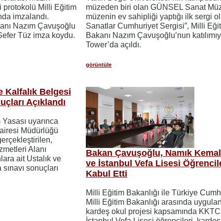
ği protokolü Milli Eğitim
müzeden biri olan GÜNSEL Sanat Müz
ında imzalandı.
müzenin ev sahipliği yaptığı ilk sergi o
akanı Nazım Çavuşoğlu
Sanatlar Cumhuriyet Sergisi”, Milli Eği
Sefer Tüz imza koydu.
Bakanı Nazım Çavuşoğlu’nun katılımıy
Tower’da açıldı.
görüntüle
 Kalfalık Belgesi
çları Açıklandı
m Yasası uyarınca
airesi Müdürlüğü
erçekleştirilen,
metleri Alanı
Bakan Çavuşoğlu, Namık Kemal 
lara ait Ustalık ve
ve İstanbul Vefa Lisesi Öğrencil
 sınavı sonuçları
Kabul Etti
Milli Eğitim Bakanlığı ile Türkiye Cumh
Milli Eğitim Bakanlığı arasında uygula
kardeş okul projesi kapsamında KKTC
İstanbul Vefa Lisesi öğrencileri, kardeş