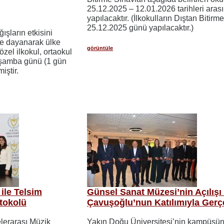
25.12.2025 – 12.01.2026 tarihleri aras
yapılacaktır. (İlkokulların Dıştan Bitirm
25.12.2025 günü yapılacaktır.)
ışların etkisini
iye dayanarak ülke
görüntüle
zel ilkokul, ortaokul
arşamba günü (1 gün
iştir.
 ile Telsim
Günsel Sanat Müzesi’nin Açılış
otokolü
Çavuşoğlu’nun Katılımıyla Gerç
lerarası Müzik
Yakın Doğu Üniversitesi’nin kampüsün