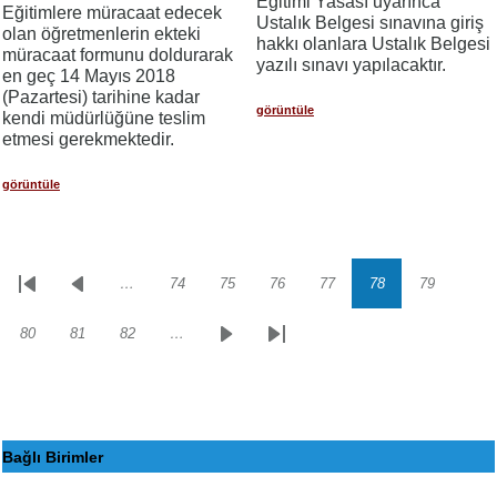
Eğitimi Yasası uyarınca
Eğitimlere müracaat edecek
Ustalık Belgesi sınavına giriş
olan öğretmenlerin ekteki
hakkı olanlara Ustalık Belgesi
müracaat formunu doldurarak
yazılı sınavı yapılacaktır.
en geç 14 Mayıs 2018
(Pazartesi) tarihine kadar
görüntüle
kendi müdürlüğüne teslim
etmesi gerekmektedir.
görüntüle
…
74
75
76
77
78
79
Sayfalama
İlk
Önceki
Sayfa
Sayfa
Sayfa
Sayfa
Sayfa
Sayfa
sayfa
sayfa
80
81
82
…
Sayfa
Sayfa
Sayfa
Sonraki
Son
sayfa
sayfa
Bağlı Birimler