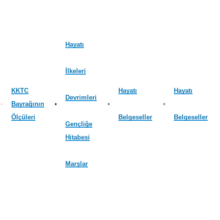
Hayatı
İlkeleri
KKTC
Hayatı
Hayatı
Devrimleri
Bayrağının
Ölçüleri
Belgeseller
Belgeseller
Gençliğe
Hitabesi
Marşlar