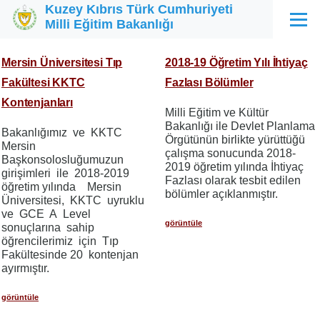
Kuzey Kıbrıs Türk Cumhuriyeti
Ana içeriğe atla
Milli Eğitim Bakanlığı
Menü
Mersin Üniversitesi Tıp
2018-19 Öğretim Yılı İhtiyaç
Fakültesi KKTC
Fazlası Bölümler
Kontenjanları
Milli Eğitim ve Kültür
Bakanlığı ile Devlet Planlama
Bakanlığımız ve KKTC
Örgütünün birlikte yürüttüğü
Mersin
çalışma sonucunda 2018-
Başkonsolosluğumuzun
2019 öğretim yılında İhtiyaç
girişimleri ile 2018-2019
Fazlası olarak tesbit edilen
öğretim yılında Mersin
bölümler açıklanmıştır.
Üniversitesi, KKTC uyruklu
ve GCE A Level
görüntüle
sonuçlarına sahip
öğrencilerimiz için Tıp
Fakültesinde 20 kontenjan
ayırmıştır.
görüntüle