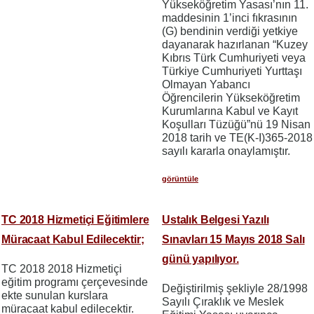
Yükseköğretim Yasası’nın 11.
maddesinin 1’inci fıkrasının
(G) bendinin verdiği yetkiye
dayanarak hazırlanan “Kuzey
Kıbrıs Türk Cumhuriyeti veya
Türkiye Cumhuriyeti Yurttaşı
Olmayan Yabancı
Öğrencilerin Yükseköğretim
Kurumlarına Kabul ve Kayıt
Koşulları Tüzüğü”nü 19 Nisan
2018 tarih ve TE(K-I)365-2018
sayılı kararla onaylamıştır.
görüntüle
TC 2018 Hizmetiçi Eğitimlere
Ustalık Belgesi Yazılı
Müracaat Kabul Edilecektir;
Sınavları 15 Mayıs 2018 Salı
günü yapılıyor.
TC 2018 2018 Hizmetiçi
eğitim programı çerçevesinde
Değiştirilmiş şekliyle 28/1998
ekte sunulan kurslara
Sayılı Çıraklık ve Meslek
müracaat kabul edilecektir.