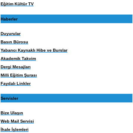
Eğitim Kültür TV
Haberler
Duyurular
Basın Bürosu
Yabancı Kaynaklı Hibe ve Burslar
Akademik Takvim
Dergi Mesajları
Milli Eğitim Şurası
Faydalı Linkler
Servisler
Bize Ulaşın
Web Mail Servisi
İhale İşlemleri