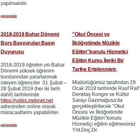
yapılmalıdır.
görüntüle
2018-2019 Bahar Dönemi
''Okul Öncesi ve
Burs Başvuruları Basın
İlköğretimde Müzikle
Duyurusu
Eğitim''konulu Hizmetiçi
Eğitim Kursu İleriki Bir
2018-2019 öğretim yılı Bahar
Tarihe Ertelenmiştr.
Dönemi yüksek öğrenim
burslarından yararlanmak
Müdürlüğümüz tarafından 29
isteyen öğrenciler 01 Şubat –
Ocak 2019 tarihinde Rauf Raif
28 Şubat 2019 (her iki tarih
Denktaş Kongre ve Kültür
dahil) tarihlerinde
Sarayı Gazimağusa'da
https://yobis.mebnet.net
gerçekleştirilecek ''Okul
adresinden online olarak
Öncesi ve İlköğretimde
müracaatlarını yapabilirler.
Müzikle Eğitim''konulu
Hizmetiçi eğitim eğitmenimiz
görüntüle
Yrd.Doç.Dr.