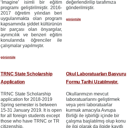
‘Imagine’ isimli bir eğitim
değerlendirilip tarafımıza
programı geliştirilmiştir. 2016-
gönderilmiştir.
2017 öğretim yılından beri
uygulanmakta olan program
görüntüle
kapsamında
şiddet kültürünün
bir parçası olan önyargılar,
ayrımcılık ve benzeri eğitim
konularında öğrenciler ile
çalışmalar yapılmıştır.
görüntüle
TRNC State Scholarship
Okul Laboratuarları Başvuru
Application
Formu Tarihi Uzatılmıştır.
TRNC State Scholarship
Okullarımızın mevcut
application for 2018-2019
laboratuarlarını geliştirmek
Spring semester is between
veya yeni laboratuarlar
15-31 January 2019. It is open
kurmak amacıyla Avrupa
for all foreign students except
Birliği ile işbirliği içinde bir
those who have TRNC or TR
çalışma başlatılmış olup konu
citizenship.
ile ilgi olarak da ilgide kayıtlı