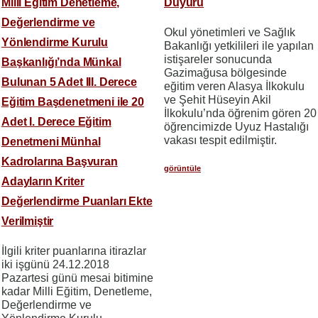
Milli Eğitim Denetleme,
Duyuru
Değerlendirme ve
Okul yönetimleri ve Sağlık
Yönlendirme Kurulu
Bakanlığı yetkilileri ile yapılan
istişareler sonucunda
Başkanlığı’nda Münkal
Gazimağusa bölgesinde
Bulunan 5 Adet III. Derece
eğitim veren Alasya İlkokulu
ve Şehit Hüseyin Akil
Eğitim Başdenetmeni ile 20
İlkokulu’nda öğrenim gören 20
Adet I. Derece Eğitim
öğrencimizde Uyuz Hastalığı
vakası tespit edilmiştir.
Denetmeni Münhal
Kadrolarına Başvuran
görüntüle
Adayların Kriter
Değerlendirme Puanları Ekte
Verilmiştir
İlgili kriter puanlarına itirazlar
iki işgünü 24.12.2018
Pazartesi günü mesai bitimine
kadar Milli Eğitim, Denetleme,
Değerlendirme ve