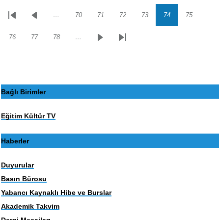
…
70
71
72
73
74
75
Sayfalama
İlk
Önceki
Sayfa
Sayfa
Sayfa
Sayfa
Sayfa
Sayfa
sayfa
sayfa
76
77
78
…
Sayfa
Sayfa
Sayfa
Sonraki
Son
sayfa
sayfa
Bağlı Birimler
Eğitim Kültür TV
Haberler
Duyurular
Basın Bürosu
Yabancı Kaynaklı Hibe ve Burslar
Akademik Takvim
Dergi Mesajları