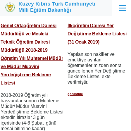
Kuzey Kıbrıs Türk Cumhuriyeti
Ana içeriğe atla
Milli Eğitim Bakanlığı
Menü
Genel Ortaöğretim Dairesi
İlköğretim Dairesi Yer
Müdürlüğü ve Mesleki
Değiştirme Bekleme Listesi
Teknik Öğretim Dairesi
(31 Ocak 2019)
Müdürlüğü 2018-2019
Yapılan son nakiller ve
Öğretim Yılı Muhtemel Müdür
emekliye ayrılan
öğretmenlerimizden sonra
ve Müdür Muavini
güncellenen Yer Değiştirme
Yerdeğiştirme Bekleme
Bekleme Listesi ekte
verilmiştir.
Listesi
görüntüle
2018-2019 Öğretim yılı
başvurular sonucu Muhtemel
Müdür/ Müdür Muavini
Yerdeğiştirme Bekleme Listesi
ektedir. İtirazlar 3 gün
içerisinde (4-6 Şubat günü
mesai bitimine kadar)