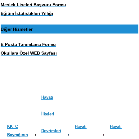
Meslek Liseleri Başvuru Formu
Eğitim İstatistikleri Yıllığı
Diğer Hizmetler
E-Posta Tanımlama Formu
Okullara Özel WEB Sayfası
Hayatı
İlkeleri
KKTC
Hayatı
Hayatı
Devrimleri
Bayrağının