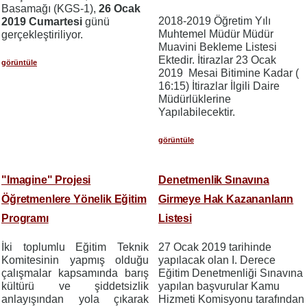
Basamağı (KGS-1),
26 Ocak
2018-2019 Öğretim Yılı
2019 Cumartesi
günü
Muhtemel Müdür Müdür
gerçekleştiriliyor.
Muavini Bekleme Listesi
Ektedir. İtirazlar 23 Ocak
görüntüle
2019 Mesai Bitimine Kadar (
16:15) İtirazlar İlgili Daire
Müdürlüklerine
Yapılabilecektir.
görüntüle
"Imagine" Projesi
Denetmenlik Sınavına
Öğretmenlere Yönelik Eğitim
Girmeye Hak Kazananların
Programı
Listesi
İki toplumlu Eğitim Teknik
27 Ocak 2019 tarihinde
Komitesinin yapmış olduğu
yapılacak olan I. Derece
çalışmalar kapsamında
b
arış
Eğitim Denetmenliği Sınavına
kültürü ve şiddetsizlik
yapılan başvurular Kamu
anlayışından yola çıkarak
Hizmeti Komisyonu tarafından