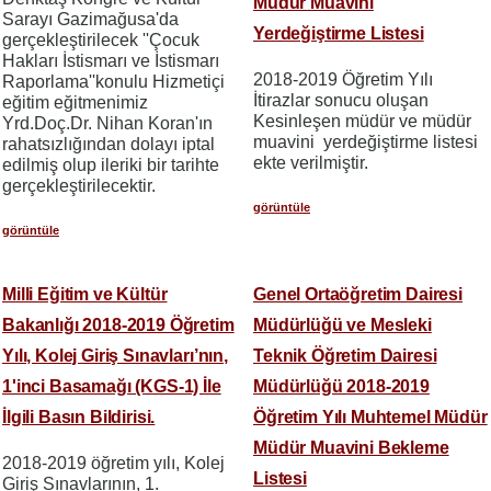
Müdür Muavini
Sarayı Gazimağusa'da
Yerdeğiştirme Listesi
gerçekleştirilecek ''Çocuk
Hakları İstismarı ve İstismarı
2018-2019 Öğretim Yılı
Raporlama''konulu Hizmetiçi
İtirazlar sonucu oluşan
eğitim eğitmenimiz
Kesinleşen müdür ve müdür
Yrd.Doç.Dr. Nihan Koran'ın
muavini yerdeğiştirme listesi
rahatsızlığından dolayı iptal
ekte verilmiştir.
edilmiş olup ileriki bir tarihte
gerçekleştirilecektir.
görüntüle
görüntüle
Milli Eğitim ve Kültür
Genel Ortaöğretim Dairesi
Bakanlığı 2018-2019 Öğretim
Müdürlüğü ve Mesleki
Yılı, Kolej Giriş Sınavları’nın,
Teknik Öğretim Dairesi
1'inci Basamağı (KGS-1) İle
Müdürlüğü 2018-2019
İlgili Basın Bildirisi.
Öğretim Yılı Muhtemel Müdür
Müdür Muavini Bekleme
2018-2019 öğretim yılı, Kolej
Listesi
Giriş Sınavlarının, 1.