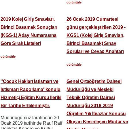
görüntüle
2019 Kolej Giriş Sınavları,
26 Ocak 2019 Cumartesi
Birinci Basamak Sonuçları
günü gerçekleştirilen 2019 -
(KGS-1) Aday Numarasına
KGS1 (Kolej Giriş Sınavları,
Göre Sıralı Listeleri
Birinci Basamak) Sınav
Soruları ve Cevap Anahtarı
görüntüle
görüntüle
''Çocuk Hakları İstismarı ve
Genel Ortaöğretim Dairesi
İstismarı Raporlama''konulu
Müdürlüğü ve Mesleki
Hizmetiçi Eğitim Kursu İleriki
Teknik Öğretim Dairesi
Bir Tarihe Ertelenmiştir.
Müdürlüğü 2018-2019
Öğretim Yılı İtirazlar Sonucu
Müdürlüğümüz tarafından 30
Oluşan Kesinleşen Müdür ve
Ocak 2019 tarihinde Rauf Raif
Denktaş Kongre ve Kültür