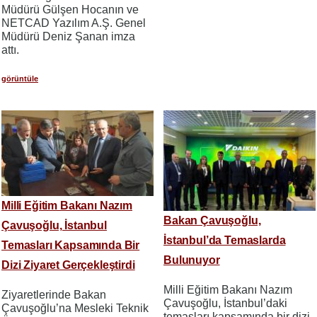
Müdürü Gülşen Hocanın ve
NETCAD Yazılım A.Ş. Genel
Müdürü Deniz Şanan imza
attı.
görüntüle
Milli Eğitim Bakanı Nazım
Bakan Çavuşoğlu,
Çavuşoğlu, İstanbul
İstanbul’da Temaslarda
Temasları Kapsamında Bir
Bulunuyor
Dizi Ziyaret Gerçekleştirdi
Milli Eğitim Bakanı Nazım
Ziyaretlerinde Bakan
Çavuşoğlu, İstanbul’daki
Çavuşoğlu’na Mesleki Teknik
temasları kapsamında bir dizi