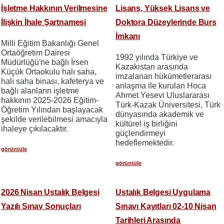
İşletme Hakkının Verilmesine
Lisans, Yüksek Lisans ve
İlişkin İhale Şartnamesi
Doktora Düzeylerinde Burs
İmkanı
Milli Eğitim Bakanlığı Genel
Ortaöğretim Dairesi
1992 yılında Türkiye ve
Müdürlüğü'ne bağlı İrsen
Kazakistan arasında
Küçük Ortaokulu halı saha,
imzalanan hükümetlerarası
halı saha binası, kafeterya ve
anlaşma ile kurulan Hoca
bağlı alanların işletme
Ahmet Yesevi Uluslararası
hakkının 2025-2026 Eğitim-
Türk-Kazak Üniversitesi, Türk
Öğretim Yılından başlayacak
dünyasında akademik ve
şekilde verilebilmesi amacıyla
kültürel iş birliğini
ihaleye çıkılacaktır.
güçlendirmeyi
hedeflemektedir.
görüntüle
görüntüle
2026 Nisan Ustalık Belgesi
Ustalık Belgesi Uygulama
Yazılı Sınav Sonuçları
Sınavı Kayıtları 02-10 Nisan
Tarihleri Arasında