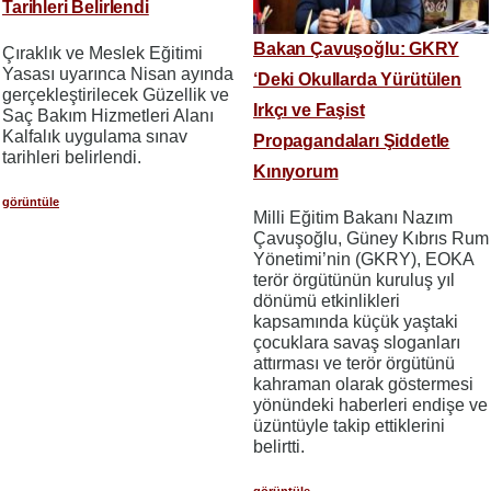
Tarihleri Belirlendi
Bakan Çavuşoğlu: GKRY
Çıraklık ve Meslek Eğitimi
Yasası uyarınca Nisan ayında
‘Deki Okullarda Yürütülen
gerçekleştirilecek Güzellik ve
Irkçı ve Faşist
Saç Bakım Hizmetleri Alanı
Kalfalık uygulama sınav
Propagandaları Şiddetle
tarihleri belirlendi.
Kınıyorum
görüntüle
Milli Eğitim Bakanı Nazım
Çavuşoğlu, Güney Kıbrıs Rum
Yönetimi’nin (GKRY), EOKA
terör örgütünün kuruluş yıl
dönümü etkinlikleri
kapsamında küçük yaştaki
çocuklara savaş sloganları
attırması ve terör örgütünü
kahraman olarak göstermesi
yönündeki haberleri endişe ve
üzüntüyle takip ettiklerini
belirtti.