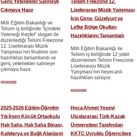
Genç Yetenekler Sahneye
Telsim Freezone 12.
Çıkmaya Hazır
Liselerarası Müzik Yarışması
İçin Girne, Güzelyurt ve
Milli Eğitim Bakanlığı ve
Lefke Bölge Okulları
Telsim iş birliğinde “İçindeki
Yeteneği Keşfet” slogan ile
Hazırlıklarını Tamamladı
düzenlediği Telsim Freezone
12. Liselerarası Müzik
Milli Eğitim Bakanlığı ile
Yarışması’nın finalinin son
Telsim iş birliğinde 12 yıldır
hazırlıkları tamamlandı ve
düzenlenen Telsim Freezone
genç yetenekler sahneye
Liselerarası Müzik
çıkmaya hazır.
Yarışması’nın heyecanlı
hazırlıkları sürüyor.
görüntüle
görüntüle
2025-2026 Eğitim-Öğretim
Hoca Ahmet Yesevi
Yılı İrsen Küçük Ortaokulu
Uluslararası Türk-Kazak
Halı Saha, Halı Saha Binası,
Üniversitesi Tarafından
Kafeterya ve Bağlı Alanların
KKTC Uyruklu Öğrencilere