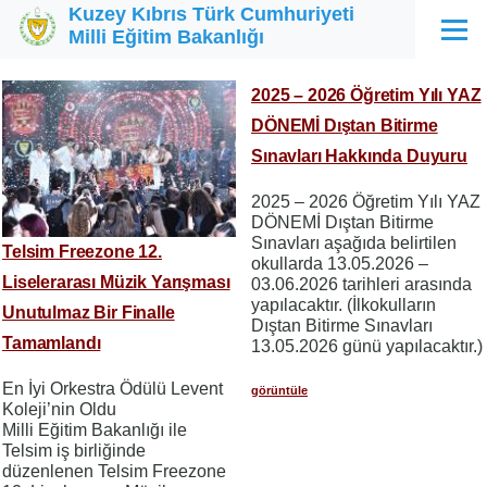
Kuzey Kıbrıs Türk Cumhuriyeti
Ana içeriğe atla
Milli Eğitim Bakanlığı
Menü
2025 – 2026 Öğretim Yılı YAZ
DÖNEMİ Dıştan Bitirme
Sınavları Hakkında Duyuru
2025 – 2026 Öğretim Yılı YAZ
DÖNEMİ Dıştan Bitirme
Sınavları aşağıda belirtilen
Telsim Freezone 12.
okullarda 13.05.2026 –
Liselerarası Müzik Yarışması
03.06.2026 tarihleri arasında
yapılacaktır. (İlkokulların
Unutulmaz Bir Finalle
Dıştan Bitirme Sınavları
Tamamlandı
13.05.2026 günü yapılacaktır.)
En İyi Orkestra Ödülü Levent
görüntüle
Koleji’nin Oldu
Milli Eğitim Bakanlığı ile
Telsim iş birliğinde
düzenlenen Telsim Freezone