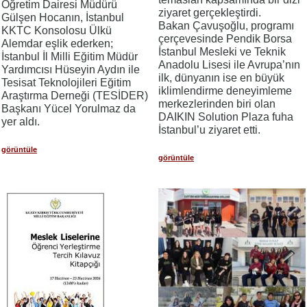
Öğretim Dairesi Müdürü
ziyaret gerçekleştirdi.
Gülşen Hocanın, İstanbul
Bakan Çavuşoğlu, programı
KKTC Konsolosu Ülkü
çerçevesinde Pendik Borsa
Alemdar eşlik ederken;
İstanbul Mesleki ve Teknik
İstanbul İl Milli Eğitim Müdür
Anadolu Lisesi ile Avrupa’nın
Yardımcısı Hüseyin Aydın ile
ilk, dünyanın ise en büyük
Tesisat Teknolojileri Eğitim
iklimlendirme deneyimleme
Araştırma Derneği (TESİDER)
merkezlerinden biri olan
Başkanı Yücel Yorulmaz da
DAIKIN Solution Plaza fuha
yer aldı.
İstanbul’u ziyaret etti.
görüntüle
görüntüle