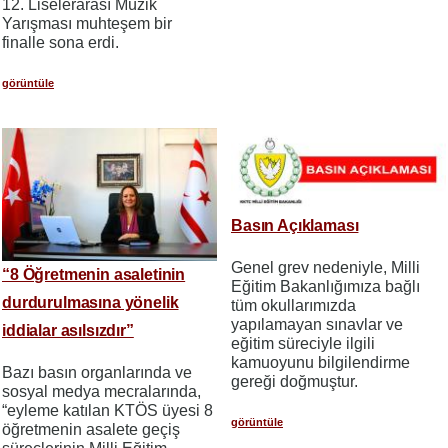
12. Liselerarası Müzik
Yarışması muhteşem bir
finalle sona erdi.
görüntüle
Basın Açıklaması
Genel grev nedeniyle, Milli
“8 Öğretmenin asaletinin
Eğitim Bakanlığımıza bağlı
durdurulmasına yönelik
tüm okullarımızda
yapılamayan sınavlar ve
iddialar asılsızdır”
eğitim süreciyle ilgili
kamuoyunu bilgilendirme
Bazı basın organlarında ve
gereği doğmuştur.
sosyal medya mecralarında,
“eyleme katılan KTÖS üyesi 8
görüntüle
öğretmenin asalete geçiş