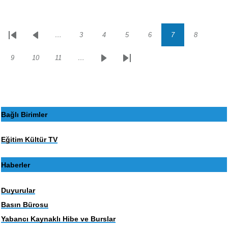
…
3
4
5
6
7
8
Sayfalama
İlk
Önceki
Sayfa
Sayfa
Sayfa
Sayfa
Sayfa
Sayfa
sayfa
sayfa
9
10
11
…
Sayfa
Sayfa
Sayfa
Sonraki
Son
sayfa
sayfa
Bağlı Birimler
Eğitim Kültür TV
Haberler
Duyurular
Basın Bürosu
Yabancı Kaynaklı Hibe ve Burslar