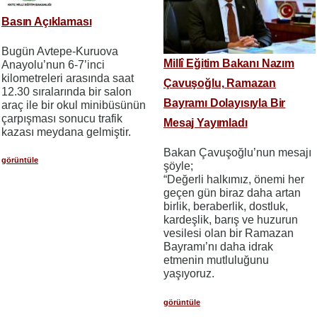
Basın Açıklaması
Bugün Avtepe-Kuruova
Millî Eğitim Bakanı Nazım
Anayolu’nun 6-7’inci
kilometreleri arasında saat
Çavuşoğlu, Ramazan
12.30 sıralarında bir salon
Bayramı Dolayısıyla Bir
araç ile bir okul minibüsünün
çarpışması sonucu trafik
Mesaj Yayımladı
kazası meydana gelmiştir.
Bakan Çavuşoğlu’nun mesajı
görüntüle
şöyle;
“Değerli halkımız, önemi her
geçen gün biraz daha artan
birlik, beraberlik, dostluk,
kardeşlik, barış ve huzurun
vesilesi olan bir Ramazan
Bayramı’nı daha idrak
etmenin mutluluğunu
yaşıyoruz.
görüntüle