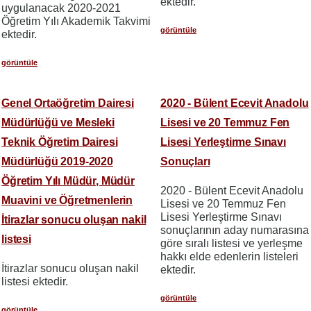
ektedir.
uygulanacak 2020-2021
Öğretim Yılı Akademik Takvimi
görüntüle
ektedir.
görüntüle
Genel Ortaöğretim Dairesi
2020 - Bülent Ecevit Anadolu
Müdürlüğü ve Mesleki
Lisesi ve 20 Temmuz Fen
Teknik Öğretim Dairesi
Lisesi Yerleştirme Sınavı
Müdürlüğü 2019-2020
Sonuçları
Öğretim Yılı Müdür, Müdür
2020 - Bülent Ecevit Anadolu
Muavini ve Öğretmenlerin
Lisesi ve 20 Temmuz Fen
Lisesi Yerleştirme Sınavı
İtirazlar sonucu oluşan nakil
sonuçlarının aday numarasına
listesi
göre sıralı listesi ve yerleşme
hakkı elde edenlerin listeleri
İtirazlar sonucu oluşan nakil
ektedir.
listesi ektedir.
görüntüle
görüntüle