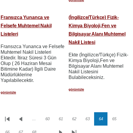
görüntüle
Fransızca Yunanca ve
(İngilizce/Türkçe) Fizik-
Felsefe Muhtemel Nakil
Kimya Biyoloji,Fen ve
Listeleri
Bilgisayar Alanı Muhtemel
Nakil Listesi
Fransızca Yunanca ve Felsefe
Muhtemel Nakil Listeleri
Ekte (İngilizce/Türkçe) Fizik-
Ektedir. İtiraz Süresi 3 Gün
Kimya Biyoloji,Fen ve
Olup ( 26 Haziran Mesai
Bilgisayar Alanı Muhtemel
Bitimine Kadar) İlgili Daire
Nakil Listesini
Müdürlüklerine
Bulabileceksiniz.
Yapılabilecektir.
görüntüle
görüntüle
…
60
61
62
63
64
65
Sayfalama
İlk
Önceki
Sayfa
Sayfa
Sayfa
Sayfa
Sayfa
Sayfa
sayfa
sayfa
66
67
68
…