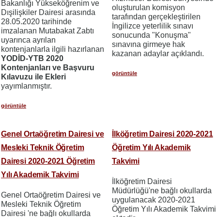
Bakanlığı Yükseköğrenim ve
oluşturulan komisyon
Dışilişkiler Dairesi arasında
tarafından gerçekleştirilen
28.05.2020 tarihinde
İngilizce yeterlilik sınavı
imzalanan Mutabakat Zabtı
sonucunda "Konuşma"
uyarınca ayrılan
sınavına girmeye hak
kontenjanlarla ilgili hazırlanan
kazanan adaylar açıklandı.
YODİD-YTB 2020
Kontenjanları ve Başvuru
görüntüle
Kılavuzu ile Ekleri
yayımlanmıştır.
görüntüle
Genel Ortaöğretim Dairesi ve
İlköğretim Dairesi 2020-2021
Mesleki Teknik Öğretim
Öğretim Yılı Akademik
Dairesi 2020-2021 Öğretim
Takvimi
Yılı Akademik Takvimi
İlköğretim Dairesi
Müdürlüğü'ne bağlı okullarda
Genel Ortaöğretim Dairesi ve
uygulanacak 2020-2021
Mesleki Teknik Öğretim
Öğretim Yılı Akademik Takvimi
Dairesi 'ne bağlı okullarda