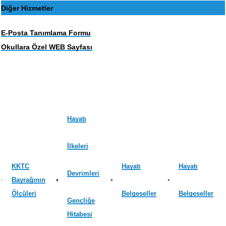
Diğer Hizmetler
E-Posta Tanımlama Formu
Okullara Özel WEB Sayfası
Hayatı
İlkeleri
KKTC
Hayatı
Hayatı
Devrimleri
Bayrağının
Ölçüleri
Belgeseller
Belgeseller
Gençliğe
Hitabesi