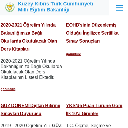
Kuzey Kıbrıs Türk Cumhuriyeti
Ana içeriğe atla
Milli Eğitim Bakanlığı
Menü
2020-2021 Öğretim Yılında
EOHD’sinin Düzenlemiş
Bakanlığımıza Bağlı
Olduğu İngilizce Sertifika
Okullarda Okutulacak Olan
Sınav Sonuçları
Ders Kitapları
görüntüle
2020-2021 Öğretim Yılında
Bakanlığımıza Bağlı Okullarda
Okutulacak Olan Ders
Kitaplarının Listesi Ektedir.
görüntüle
GÜZ DÖNEMİ Dıştan Bitirme
YKS’de Puan Türüne Göre
Sınavları Duyurusu
İlk 10’a Girenler
2019 - 2020 Öğretim Yılı
GÜZ
T.C. Ölçme, Seçme ve