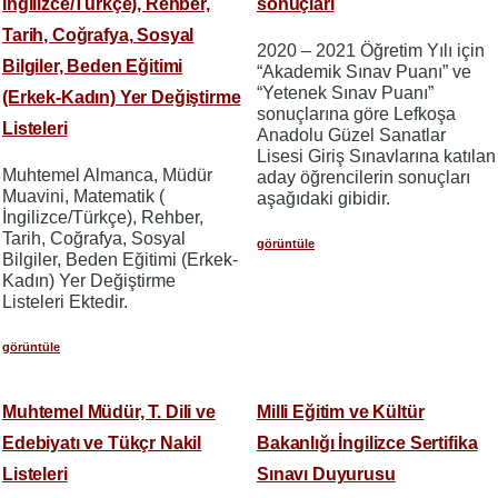
İngilizce/Türkçe), Rehber,
sonuçları
Tarih, Coğrafya, Sosyal
2020 – 2021 Öğretim Yılı için
Bilgiler, Beden Eğitimi
“Akademik Sınav Puanı” ve
“Yetenek Sınav Puanı”
(Erkek-Kadın) Yer Değiştirme
sonuçlarına göre Lefkoşa
Listeleri
Anadolu Güzel Sanatlar
Lisesi Giriş Sınavlarına katılan
Muhtemel Almanca, Müdür
aday öğrencilerin sonuçları
Muavini, Matematik (
aşağıdaki gibidir.
İngilizce/Türkçe), Rehber,
Tarih, Coğrafya, Sosyal
görüntüle
Bilgiler, Beden Eğitimi (Erkek-
Kadın) Yer Değiştirme
Listeleri Ektedir.
görüntüle
Muhtemel Müdür, T. Dili ve
Milli Eğitim ve Kültür
Edebiyatı ve Tükçr Nakil
Bakanlığı İngilizce Sertifika
Listeleri
Sınavı Duyurusu