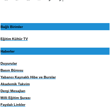
Sayfa
Sayfa
Sayfa
Sonraki
Son
sayfa
sayfa
Bağlı Birimler
Eğitim Kültür TV
Haberler
Duyurular
Basın Bürosu
Yabancı Kaynaklı Hibe ve Burslar
Akademik Takvim
Dergi Mesajları
Milli Eğitim Şurası
Faydalı Linkler