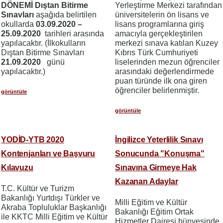
DÖNEMİ Dıştan Bitirme
Yerleştirme Merkezi tarafından
Sınavları
aşağıda belirtilen
üniversitelerin ön lisans ve
okullarda
03.09.2020 –
lisans programlarına giriş
25.09.2020
tarihleri arasında
amacıyla gerçekleştirilen
yapılacaktır. (İlkokulların
merkezi sınava katılan Kuzey
Dıştan Bitirme Sınavları
Kıbrıs Türk Cumhuriyeti
21.09.2020
günü
liselerinden mezun öğrenciler
yapılacaktır.)
arasındaki değerlendirmede
puan türünde ilk ona giren
öğrenciler belirlenmiştir.
görüntüle
görüntüle
YODİD-YTB 2020
İngilizce Yeterlilik Sınavı
Kontenjanları ve Başvuru
Sonucunda "Konuşma"
Kılavuzu
Sınavına Girmeye Hak
Kazanan Adaylar
T.C. Kültür ve Turizm
Bakanlığı Yurtdışı Türkler ve
Milli Eğitim ve Kültür
Akraba Topluluklar Başkanlığı
Bakanlığı Eğitim Ortak
ile KKTC Milli Eğitim ve Kültür
Hizmetler Dairesi bünyesinde