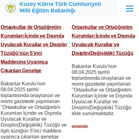
Kuzey Kıbrıs Türk Cumhuriyeti
Ana içeriğe atla
Milli Eğitim Bakanlığı
Menü
Ortaokullar ile Ortaöğretim
Ortaokullar ve Ortaöğretim
Kurumları İçinde ve Dışında
Kurumları İçinde ve Dışında
Uyulacak Kurallar ve Disiplin
Uyulacak Kurallar ve
Tüzüğü'nün 5'inci
Disiplin(Değişiklik) Tüzüğü
Maddesine Uyarınca
Bakanlar Kurulu'nun
Çıkarılan Genelge
08.04.2025 tarihli
toplantısında onaylanan ve
Bakanlar Kurulu'nun
resmi gazetede yayınlanan
08.04.2025 tarihli
"Ortaokullar ve Ortaöğretim
toplantısında onaylanan ve
Kurumları İçinde ve Dışında
resmi gazetede yayınlanan
Uyulacak Kurallar ve
"Ortaokullar ve Ortaöğretim
Disiplin(Değişiklik) Tüzüğü
Kurumları İçinde ve Dışında
ekte sunulmaktadır.
Uyulacak Kurallar ve
Disiplin(Değişiklik) Tüzüğü ve
görüntüle
ilgili tüzüğün 5'inci maddesi
uyarınca çıkarılan genelge