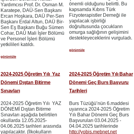
önemli olduğunu belirtti. Bu
Yardımcısı Prof. Dr. Osman M.
kapsamda Kıbrıs Türk
Karatepe, DAÜ-Sen Başkanı
Fizyoterapistler Derneği ile
Ercan Hoşkara, DAÜ Per-Sen
yapılacak işbirliği
Başkanı Erdal Altun, DAÜ Bir-
doğrultusunda çocukların
Sen Eş Başkanı Buğu Sümen
omurga sağlığının gelişimini
Cohar, DAÜ Mali İşler Bölümü
destekleyeceklerini vurguladı.
ve Personel İşleri Bölümü
yetkilileri katıldı.
görüntüle
görüntüle
2024-2025 Öğretim Yılı Yaz
2024-2025 Öğretim Yılı Bahar
Dönemi Dıştan Bitirme
Dönemi Geç Burs Başvuru
Sınavları
Tarihleri
2024-2025 Öğretim Yılı YAZ
Burs Tüzüğü’nün 6.maddesi
DÖNEMİ Dıştan Bitirme
uyarınca 2024-2025 Öğretim
Sınavları aşağıda belirtilen
Yılı Bahar Dönemi Geç Burs
okullarda 12.05.2025-
Başvuruları 03.04.2025 -
04.06.2025 tarihleri arasında
04.04.2025 tarihlerinde
yapılacaktır. (İlkokulların
http://yobis.mebnet.net