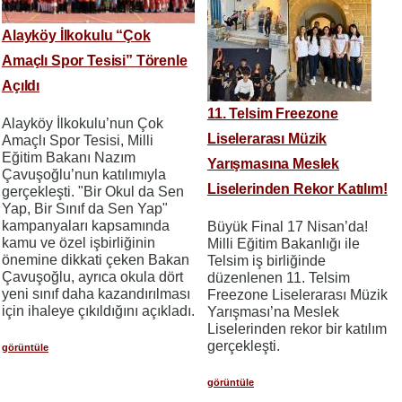
Alayköy İlkokulu “Çok
Amaçlı Spor Tesisi” Törenle
Açıldı
11. Telsim Freezone
Alayköy İlkokulu’nun Çok
Liselerarası Müzik
Amaçlı Spor Tesisi, Milli
Eğitim Bakanı Nazım
Yarışmasına Meslek
Çavuşoğlu’nun katılımıyla
Liselerinden Rekor Katılım!
gerçekleşti. "Bir Okul da Sen
Yap, Bir Sınıf da Sen Yap"
kampanyaları kapsamında
Büyük Final 17 Nisan’da!
kamu ve özel işbirliğinin
Milli Eğitim Bakanlığı ile
önemine dikkati çeken Bakan
Telsim iş birliğinde
Çavuşoğlu, ayrıca okula dört
düzenlenen 11. Telsim
yeni sınıf daha kazandırılması
Freezone Liselerarası Müzik
için ihaleye çıkıldığını açıkladı.
Yarışması’na Meslek
Liselerinden rekor bir katılım
gerçekleşti.
görüntüle
görüntüle