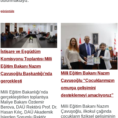
bulunmaktayız.
görüntüle
İstişare ve Eşgüdüm
Komisyonu Toplantısı Milli
Eğitim Bakanı Nazım
Milli Eğitim Bakanı Nazım
Çavuşoğlu Başkanlığı’nda
Çavuşoğlu “Çocuklarımızın
gerçekleşti
omurga gelişimini
Milli Eğitim Bakanlığı’nda
desteklemeyi amaçlıyoruz”
gerçekleştirilen toplantıya
Maliye Bakanı Özdemir
Milli Eğitim Bakanı Nazım
Berova, DAÜ Rektörü Prof. Dr.
Çavuşoğlu, ilkokul çağında
Hasan Kılıç, DAÜ Akademik
çocukların fiziksel gelişiminin
İşlerden Sorumlu Rektör