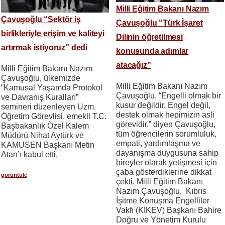
Milli Eğitim Bakanı Nazım
Çavuşoğlu “Sektör iş
Çavuşoğlu “Türk İşaret
birlikleriyle erişim ve kaliteyi
Dilinin öğretilmesi
artırmak istiyoruz” dedi
konusunda adımlar
atacağız”
Milli Eğitim Bakanı Nazım
Çavuşoğlu, ülkemizde
Milli Eğitim Bakanı Nazım
“Kamusal Yaşamda Protokol
Çavuşoğlu, “Engelli olmak bir
ve Davranış Kuralları”
kusur değildir. Engel değil,
semineri düzenleyen Uzm.
destek olmak hepimizin asli
Öğretim Görevlisi, emekli T.C.
görevidir.” diyen Çavuşoğlu,
Başbakanlık Özel Kalem
tüm öğrencilerin sorumluluk,
Müdürü Nihat Aytürk ve
empati, yardımlaşma ve
KAMUSEN Başkanı Metin
dayanışma duygusuna sahip
Atan’ı kabul etti.
bireyler olarak yetişmesi için
çaba gösterdiklerine dikkat
görüntüle
çekti. Milli Eğitim Bakanı
Nazım Çavuşoğlu, Kıbrıs
İşitme Konuşma Engelliler
Vakfı (KİKEV) Başkanı Bahire
Doğru ve Yönetim Kurulu