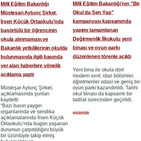
Milli Eğitim Bakanlığı’nın "Bir
Milli Eğitim Bakanlığı
Okul da Sen Yap"
Müsteşarı Aytunç Şirket,
kampanyası kapsamında
İrsen Küçük Ortaokulu'nda
yapımı tamamlanan
başörtülü bir öğrencinin
Değirmenlik İlkokulu yeni
okula alınmaması ve
binası ve oyun parkı
Bakanlık yetkililerinin okulda
düzenlenen törenle açıldı
bulunmasıyla ilgili basında
yer alan haberlere yönelik
​​​​​​​Yeni bina ile okula dört
açıklama yaptı
modern sınıf, idari bölümler,
öğretmenler odası ve geniş bir
Müsteşar Aytunç Şirket,
oyun parkı kazandırıldı. Tarihi
açıklamasında şunları
okul binası da kapsamlı bir
kaydetti:
tadilat sürecinden geçirildi.
“Bazı basın yaygın
organlarında ve sendika
görüntüle
açıklamalarında İrsen Küçük
Ortaokulu’nda bugün yaşanan
durumun çarpıtıldığını büyük
bir üzüntüyle takip etmiş