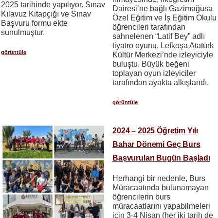
2025 tarihinde yapılıyor. Sınav
Dairesi’ne bağlı Gazimağusa
Kılavuz Kitapçığı ve Sınav
Özel Eğitim ve İş Eğitim Okulu
Başvuru formu ekte
öğrencileri tarafından
sunulmuştur.
sahnelenen “Latif Bey” adlı
tiyatro oyunu, Lefkoşa Atatürk
görüntüle
Kültür Merkezi’nde izleyiciyle
buluştu. Büyük beğeni
toplayan oyun izleyiciler
tarafından ayakta alkışlandı.
görüntüle
2024 – 2025 Öğretim Yılı
Bahar Dönemi Geç Burs
Başvuruları Bugün Başladı
Herhangi bir nedenle, Burs
Müracaatında bulunamayan
öğrencilerin burs
müracaatlarını yapabilmeleri
için 3-4 Nisan (her iki tarih de