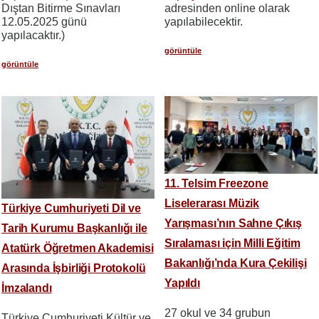
Dıştan Bitirme Sınavları
adresinden online olarak
12.05.2025 günü
yapılabilecektir.
yapılacaktır.)
görüntüle
görüntüle
11. Telsim Freezone
Liselerarası Müzik
Türkiye Cumhuriyeti Dil ve
Yarışması’nın Sahne Çıkış
Tarih Kurumu Başkanlığı ile
Sıralaması için Milli Eğitim
Atatürk Öğretmen Akademisi
Bakanlığı’nda Kura Çekilişi
Arasında İşbirliği Protokolü
Yapıldı
İmzalandı
27 okul ve 34 grubun
Türkiye Cumhuriyeti Kültür ve