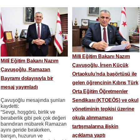
Milli Eğitim Bakanı Nazım
Millî Eğitim Bakanı Nazım
Çavuşoğlu, İrsen Küçük
Çavuşoğlu, Ramazan
Ortaokulu’nda başörtüsü ile
Bayramı dolayısıyla bir
gelen öğrencinin Kıbrıs Türk
mesaj yayımladı
Orta Eğitim Öğretmenler
Çavuşoğlu mesajında şunları
Sendikası (KTOEÖS) ve okul
kaydetti:
yönetiminin tepkisi üzerine
“Sevgi, hoşgörü, birlik ve
okula alınmaması
beraberlik gibi pek çok değeri
barındıran mübarek Ramazan
tartışmalarına ilişkin
ayını geride bırakırken,
açıklama yaptı
barışın, huzurun ve