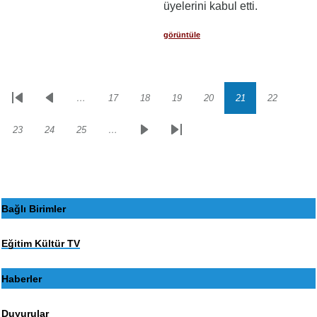
üyelerini kabul etti.
görüntüle
…
17
18
19
20
21
22
Sayfalama
İlk
Önceki
Sayfa
Sayfa
Sayfa
Sayfa
Sayfa
Sayfa
sayfa
sayfa
23
24
25
…
Sayfa
Sayfa
Sayfa
Sonraki
Son
sayfa
sayfa
Bağlı Birimler
Eğitim Kültür TV
Haberler
Duyurular