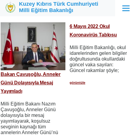
Kuzey Kıbrıs Türk Cumhuriyeti
Ana içeriğe atla
Milli Eğitim Bakanlığı
Menü
6 Mayıs 2022 Okul
Koronavirüs Tablosu
Milli Eğitim Bakanlığı, okul
idarelerinden gelen bilgiler
doğrultusunda okullardaki
güncel vaka sayıları:
Güncel rakamlar şöyle;
Bakan Çavuşoğlu, Anneler
Günü Dolayısıyla Mesaj
görüntüle
Yayımladı
Milli Eğitim Bakanı Nazım
Çavuşoğlu, Anneler Günü
dolayısıyla bir mesaj
yayımlayarak, koşulsuz
sevginin kaynağı tüm
annelerin Anneler Günü’nü