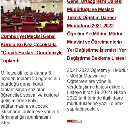
Genel Ortaöğretim Dairesi
Müdürlüğü ve Mesleki
Teknik Öğretim Dairesi
Müdürlüğü 2021-2022
Öğretim Yılı Müdür, Müdür
Cumhuriyet Meclisi Genel
Muavini ve Öğretmenlerin
Kurulu Bu Kez Çocuklarla
Yer Değiştirme İşlemleri Yer
“Çocuk Hakları” Gündemiyle
Değiştirme Bekleme Listesi
Toplandı.
2021-2022 Öğretim yılı Müdür
Milletvekili koltuklarına 6
, Müdür Muavini ve
ilçeden toplam 50 öğrencinin
Öğretmenlere yönelik
oturduğu genel kurul
yerdeğiştirme listesi ektedir.
toplantısında söz alan
Listeye itiraz 19-20-21 Nisan
öğrenciler, sosyal ve kültürel
2022 tarihlerinde ilgili daire
gelişimlerine katkı
müdürlüklerine yazılı olarak
sağlanmasını ve çocuk
yapılabilecektir.
istismarını önlemeye yönelik
farkındalığın artırılmasını
görüntüle
istedi.