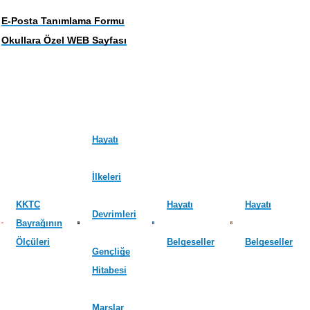
E-Posta Tanımlama Formu
Okullara Özel WEB Sayfası
Hayatı
İlkeleri
KKTC
Hayatı
Hayatı
Devrimleri
Bayrağının
Ölçüleri
Belgeseller
Belgeseller
Gençliğe
Hitabesi
Marşlar