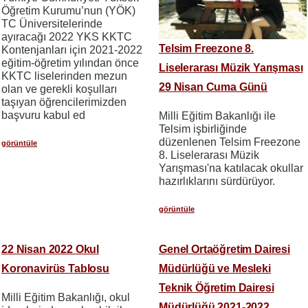
Öğretim Kurumu’nun (YÖK)
TC Üniversitelerinde
ayıracağı 2022 YKS KKTC
Telsim Freezone 8.
Kontenjanları için 2021-2022
eğitim-öğretim yılından önce
Liselerarası Müzik Yarışması
KKTC liselerinden mezun
29 Nisan Cuma Günü
olan ve gerekli koşulları
taşıyan öğrencilerimizden
başvuru kabul ed
Milli Eğitim Bakanlığı ile
Telsim işbirliğinde
düzenlenen Telsim Freezone
görüntüle
8. Liselerarası Müzik
Yarışması'na katılacak okullar
hazırlıklarını sürdürüyor.
görüntüle
22 Nisan 2022 Okul
Genel Ortaöğretim Dairesi
Koronavirüs Tablosu
Müdürlüğü ve Mesleki
Teknik Öğretim Dairesi
Milli Eğitim Bakanlığı, okul
Müdürlüğü 2021-2022