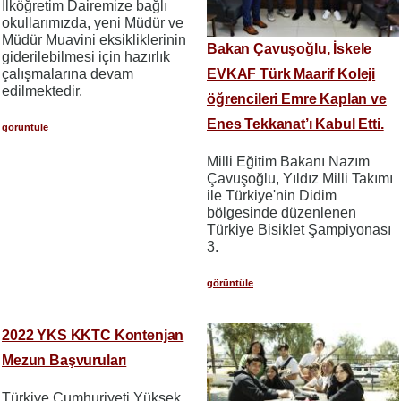
İlköğretim Dairemize bağlı
okullarımızda, yeni Müdür ve
Müdür Muavini eksikliklerinin
Bakan Çavuşoğlu, İskele
giderilebilmesi için hazırlık
EVKAF Türk Maarif Koleji
çalışmalarına devam
edilmektedir.
öğrencileri Emre Kaplan ve
Enes Tekkanat’ı Kabul Etti.
görüntüle
Milli Eğitim Bakanı Nazım
Çavuşoğlu, Yıldız Milli Takımı
ile Türkiye'nin Didim
bölgesinde düzenlenen
Türkiye Bisiklet Şampiyonası
3.
görüntüle
2022 YKS KKTC Kontenjan
Mezun Başvuruları
Türkiye Cumhuriyeti Yüksek