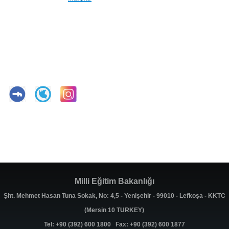
Milli Eğitim Bakanlığı
Şht. Mehmet Hasan Tuna Sokak, No: 4,5 - Yenişehir - 99010 - Lefkoşa - KKTC
(Mersin 10 TURKEY)
Tel: +90 (392) 600 1800 Fax: +90 (392) 600 1877