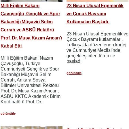
Milli Eğitim Bakanı
23 Nisan Ulusal Egemenlik
Çavuşoğlu, Gençlik ve Spor
ve Çocuk Bayramı
Bakanlığı Müşaviri Selim
Kutlamaları Başladı.
Cerrah ve ASBÜ Rektörü
23 Nisan Ulusal Egemenlik ve
Prof. Dr. Musa Kazım Arıcan’ı
Çocuk Bayramı kutlamaları,
Lefkoşa'da düzenlenen kortej
Kabul Etti.
ve Cumhuriyet Meclisi'nde
gerçekleştirilen tören ile
Milli Eğitim Bakanı Nazım
başladı.
Çavuşoğlu, Türkiye
Cumhuriyeti Gençlik ve Spor
görüntüle
Bakanlığı Müşaviri Selim
Cerrah, Ankara Sosyal
Bilimler Üniversitesi Rektörü
Prof. Dr. Musa Kazım Arıcan,
ASBÜ KKTC Akademik Birim
Kordinatörü Prof. Dr.
görüntüle