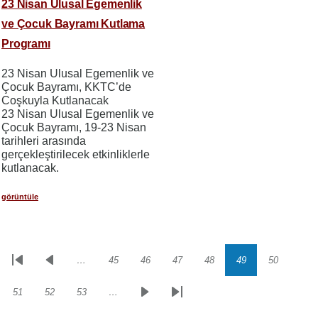
23 Nisan Ulusal Egemenlik
ve Çocuk Bayramı Kutlama
Programı
23 Nisan Ulusal Egemenlik ve
Çocuk Bayramı, KKTC’de
Coşkuyla Kutlanacak
23 Nisan Ulusal Egemenlik ve
Çocuk Bayramı, 19-23 Nisan
tarihleri arasında
gerçekleştirilecek etkinliklerle
kutlanacak.
görüntüle
…
45
46
47
48
49
50
Sayfalama
İlk
Önceki
Sayfa
Sayfa
Sayfa
Sayfa
Sayfa
Sayfa
sayfa
sayfa
51
52
53
…
Sayfa
Sayfa
Sayfa
Sonraki
Son
sayfa
sayfa