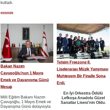
kutladı.
görüntüle
Telsim Freezone 8.
Bakan Nazım
Liselerarası Müzik Yarışması
Çavuşoğlu’nun 1 Mayıs
Muhteşem Bir Finalle Sona
Emek ve Dayanışma Günü
Erdi.
Mesajı
En İyi Orkestra Ödülü
Milli Eğitim Bakanı Nazım
Lefkoşa Anadolu Güzel
Çavuşoğlu, 1 Mayıs Emek ve
Sanatlar Lisesi’nin Oldu.
Dayanışma Günü dolayısıyla