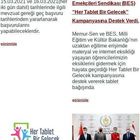
15.03.2021 ve 16.03.2021(her
Emekçileri Sendikası (BES)
iki gün dahil) tarihlerinde ilgili
“Her Tablet Bir Gelecek”
mevzuat gereği geç başvuru
tarihlerinden yararlanarak
Kampanyasına Destek Verdi.
başvurularını
yapabileceklerdir.
Memur-Sen ve BES, Milli
Eğitim ve Kültür Bakanlığı’nın
görüntüle
uzaktan eğitime erişimde
materyal ve internet eksikliği
yaşayan öğrencilerimizin
eksiklerini gidermek için
hayata geçirdiği Her Tablet Bir
Gelecek kampanyasına
destek vererek tablet
bağışında
görüntüle