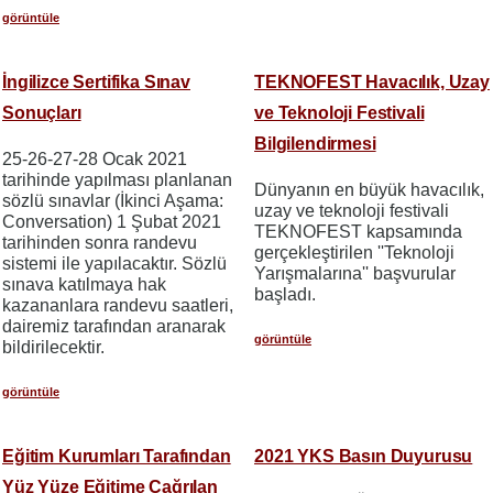
görüntüle
İngilizce Sertifika Sınav
TEKNOFEST Havacılık, Uzay
Sonuçları
ve Teknoloji Festivali
Bilgilendirmesi
25-26-27-28 Ocak 2021
tarihinde yapılması planlanan
Dünyanın en büyük havacılık,
sözlü sınavlar (İkinci Aşama:
uzay ve teknoloji festivali
Conversation) 1 Şubat 2021
TEKNOFEST kapsamında
tarihinden sonra randevu
gerçekleştirilen ''Teknoloji
sistemi ile yapılacaktır. Sözlü
Yarışmalarına'' başvurular
sınava katılmaya hak
başladı.
kazananlara randevu saatleri,
dairemiz tarafından aranarak
görüntüle
bildirilecektir.
görüntüle
Eğitim Kurumları Tarafından
2021 YKS Basın Duyurusu
Yüz Yüze Eğitime Çağrılan