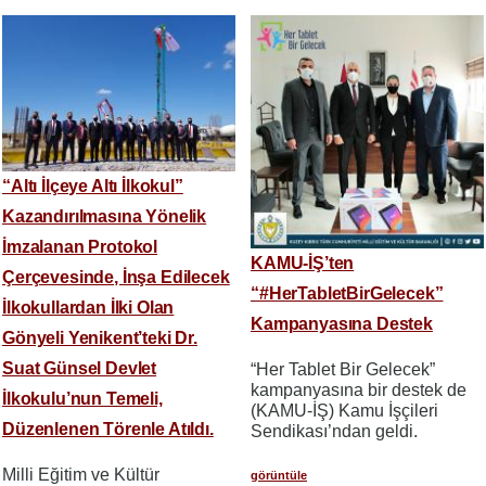
“Altı İlçeye Altı İlkokul”
Kazandırılmasına Yönelik
İmzalanan Protokol
KAMU-İŞ’ten
Çerçevesinde, İnşa Edilecek
“#HerTabletBirGelecek”
İlkokullardan İlki Olan
Kampanyasına Destek
Gönyeli Yenikent’teki Dr.
Suat Günsel Devlet
“Her Tablet Bir Gelecek”
kampanyasına bir destek de
İlkokulu’nun Temeli,
(KAMU-İŞ) Kamu İşçileri
Düzenlenen Törenle Atıldı.
Sendikası’ndan geldi.
Milli Eğitim ve Kültür
görüntüle