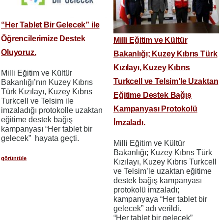
“Her Tablet Bir Gelecek” ile
Öğrencilerimize Destek
Milli Eğitim ve Kültür
Oluyoruz.
Bakanlığı; Kuzey Kıbrıs Türk
Kızılayı, Kuzey Kıbrıs
Milli Eğitim ve Kültür
Turkcell ve Telsim’le Uzaktan
Bakanlığı’nın Kuzey Kıbrıs
Türk Kızılayı, Kuzey Kıbrıs
Eğitime Destek Bağış
Turkcell ve Telsim ile
Kampanyası Protokolü
imzaladığı protokolle uzaktan
eğitime destek bağış
İmzaladı.
kampanyası “Her tablet bir
gelecek” hayata geçti.
Milli Eğitim ve Kültür
Bakanlığı; Kuzey Kıbrıs Türk
görüntüle
Kızılayı, Kuzey Kıbrıs Turkcell
ve Telsim’le uzaktan eğitime
destek bağış kampanyası
protokolü imzaladı;
kampanyaya “Her tablet bir
gelecek” adı verildi.
“Her tablet bir gelecek”