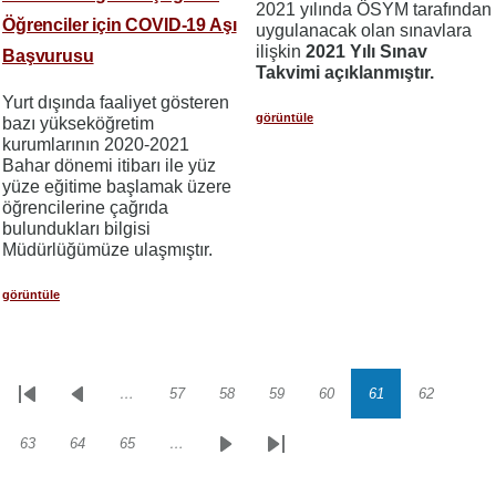
2021 yılında ÖSYM tarafından
Öğrenciler için COVID-19 Aşı
uygulanacak olan sınavlara
ilişkin
2021 Yılı Sınav
Başvurusu
Takvimi açıklanmıştır.
Yurt dışında faaliyet gösteren
görüntüle
bazı yükseköğretim
kurumlarının 2020-2021
Bahar dönemi itibarı ile yüz
yüze eğitime başlamak üzere
öğrencilerine çağrıda
bulundukları bilgisi
Müdürlüğümüze ulaşmıştır.
görüntüle
…
57
58
59
60
61
62
Sayfalama
İlk
Önceki
Sayfa
Sayfa
Sayfa
Sayfa
Sayfa
Sayfa
sayfa
sayfa
63
64
65
…
Sayfa
Sayfa
Sayfa
Sonraki
Son
sayfa
sayfa