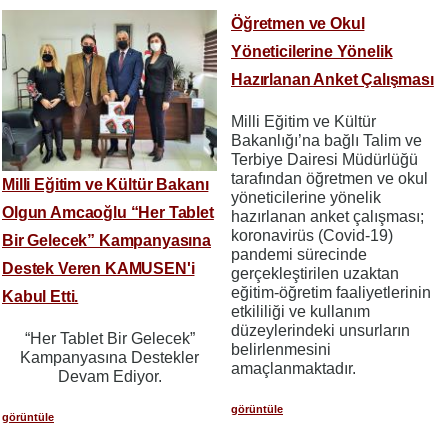
Öğretmen ve Okul
Yöneticilerine Yönelik
Hazırlanan Anket Çalışması
Milli Eğitim ve Kültür
Bakanlığı’na bağlı Talim ve
Terbiye Dairesi Müdürlüğü
tarafından öğretmen ve okul
Milli Eğitim ve Kültür Bakanı
yöneticilerine yönelik
Olgun Amcaoğlu “Her Tablet
hazırlanan anket çalışması;
koronavirüs (Covid-19)
Bir Gelecek” Kampanyasına
pandemi sürecinde
Destek Veren KAMUSEN'i
gerçekleştirilen uzaktan
eğitim-öğretim faaliyetlerinin
Kabul Etti.
etkililiği ve kullanım
düzeylerindeki unsurların
“Her Tablet Bir Gelecek”
belirlenmesini
Kampanyasına Destekler
amaçlanmaktadır.
Devam Ediyor.
görüntüle
görüntüle