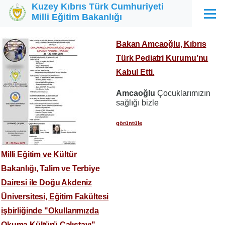
Kuzey Kıbrıs Türk Cumhuriyeti
Ana içeriğe atla
Milli Eğitim Bakanlığı
Menü
Bakan Amcaoğlu, Kıbrıs
Türk Pediatri Kurumu’nu
Kabul Etti.
Amcaoğlu
Çocuklarımızın
sağlığı bizle
görüntüle
Milli Eğitim ve Kültür
Bakanlığı, Talim ve Terbiye
Dairesi ile Doğu Akdeniz
Üniversitesi, Eğitim Fakültesi
işbirliğinde "Okullarımızda
Okuma Kültürü Çalıştayı"