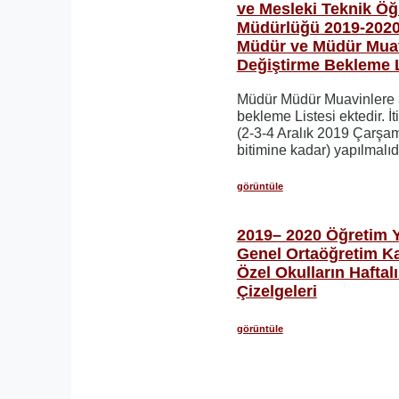
ve Mesleki Teknik Öğ
Müdürlüğü 2019-2020 
Müdür ve Müdür Muav
Değiştirme Bekleme L
Müdür Müdür Muavinlere 
bekleme Listesi ektedir. İt
(2-3-4 Aralık 2019 Çarş
bitimine kadar) yapılmal
görüntüle
2019– 2020 Öğretim Yı
Genel Ortaöğretim K
Özel Okulların Haftal
Çizelgeleri
görüntüle