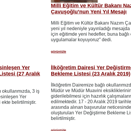
Milli Eğitim ve Kültür Bakanı N
Çavuşoğlu’nun Yeni Yıl Mesajı
Milli Eğitim ve Kültür Bakanı Nazım Ç
yeni yıl nedeniyle yayınladığı mesajda 
için eğitimde yeni hedefler, buna bağl
uygulamalar koyuyoruz” dedi.
görüntüle
sinleşen Yer
İlköğretim Dairesi Yer Değiştirm
stesi (27 Aralık
Bekleme Listesi (23 Aralık 2019)
İlköğretim Dairemize bağlı okullarımızd
Müdür ve Müdür Muavini eksikliklerini
 okullarımızda, 3 iş
giderilebilmesi için hazırlık çalışmala
esinleşen Yer
edilmektedir. 17 - 20 Aralık 2019 tarihle
kte belirtilmiştir.
arasında alınan başvurular neticesind
oluşturulan Yer Değiştirme Bekleme Li
belirtilmiştir.
görüntüle