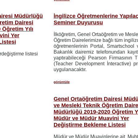
airesi Müdürlüğü
İngilizce Öğretmenlerine Yapıla
retim Dairesi
Seminer Duyurusu
Öğretim Yılı
İlköğretim, Genel Ortaöğretim ve Mesle
ini Yer
Öğretim Dairelerimize bağlı tüm ingili
istesi
öğretmenlerinin Portal, Smartschool
Bakanlık dairemiz telefonundan kayıt
rdeğiştirme listesi
yaptırabileceği Pearson Firmasının 
(Teacher Development İnteractive) p
uygulanacaktır.
görüntüle
Genel Ortaöğretim Dairesi Müd
ve Mesleki Teknik Öğretim Daire
Müdürlüğü 2019-2020 Öğretim Yı
Müdür ve Müdür Muavini Yer
Değiştirme Bekleme Listesi
Müdür ve Müdür Muavinlerine ait Muh