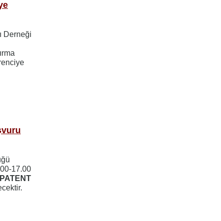
ye
ı Derneği
tırma
renciye
şvuru
üğü
.00-17.00
PATENT
cektir.