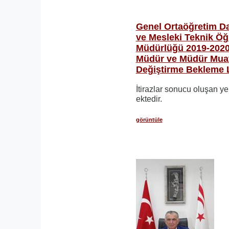
Genel Ortaöğretim D
ve Mesleki Teknik Öğ
Müdürlüğü 2019-2020 
Müdür ve Müdür Muav
Değiştirme Bekleme L
İtirazlar sonucu oluşan ye
ektedir.
görüntüle