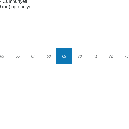
k Cumhuriyeti
0 (on) öğrenciye
65
66
67
68
69
70
71
72
73
Sayfa
Sayfa
Sayfa
Sayfa
Sayfa
Sayfa
Sayfa
Sayfa
S