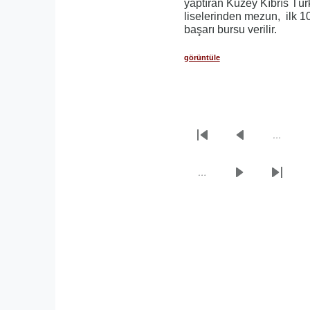
yaptıran Kuzey Kıbrıs Tür
liselerinden mezun, ilk 1
başarı bursu verilir.
görüntüle
…
Sayfalama
İlk
Önceki
sayfa
sayfa
…
Sonraki
Son
sayfa
sayfa