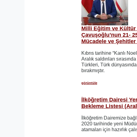
Milli Eğitim ve Kültü
Çavuşoğlu’nun 21- 25 
Mücadele ve Şehitler 
Kıbrıs tarihine “Kanlı Noe
Aralık saldırıları sırasında
Türkleri, Türk dünyasında 
bırakmıştır.
görüntüle
İlköğretim Dairesi Ye
Bekleme Listesi (Aral
İlköğretim Dairemize bağl
2020 tarihinde yeni Müdü
atamaları için hazırlık çal