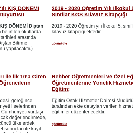
Yılı KIŞ DÖNEMİ
2019 - 2020 Öğretim Yılı İlkokul 
 Duyurusu
Sınıflar KGS Kılavuz Kitapçığı
KIŞ DÖNEMİ Dıştan
2019 - 2020 Öğretim yılı İlkokul 5. sını
belirtilen okullarda
kılavuz kitapçığı ektedir.
0
tarihleri arasında
 Dıştan Bitirme
görüntüle
nü yapılacaktır.)
 ile İlk 10’a Giren
Rehber Öğretmenleri ve Özel Eğ
Öğrencilerin
Öğretmenlerine Yönelik Hizmeti
Eğitim;
desi gereğince;
Eğitim Ortak Hizmetler Dairesi Müdürl
yeti liselerinden
tarafından ekte detayları verilen hizmet
Cumhuriyeti yurttaşı
eğitimler düzenlenecektir.
lacak değerlendirmede,
çüncü ülkelerdeki
görüntüle
 sonuçları ile kayıt