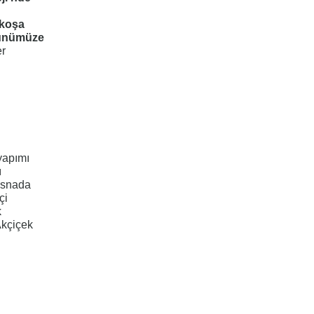
fkoşa
Günümüze
er
yapımı
ı
esnada
çi
k
 Akçiçek