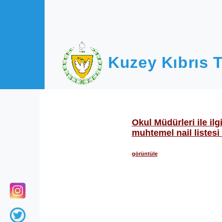
Ana içeriğe atla
Kuzey Kıbrıs T
Okul Müdürleri ile ilgi
muhtemel nail listesi 
görüntüle