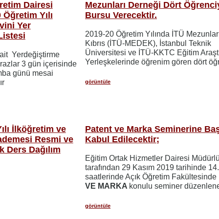
retim Dairesi
Mezunları Derneği Dört Öğrenci
Öğretim Yılı
Bursu Verecektir.
ini Yer
2019-20 Öğretim Yılında İTÜ Mezunlar
istesi
Kıbrıs (İTÜ-MEDEK), İstanbul Teknik
Üniversitesi ve İTÜ-KKTC Eğitim Araş
ait Yerdeğiştirme
Yerleşkelerinde öğrenim gören dört öğ
irazlar 3 gün içerisinde
amba günü mesai
ıdır
görüntüle
lı İlköğretim ve
Patent ve Marka Seminerine Ba
ademesi Resmi ve
Kabul Edilecektir;
ık Ders Dağılım
Eğitim Ortak Hizmetler Dairesi Müdürl
tarafından 29 Kasım 2019 tarihinde 14
saatlerinde Açık Öğretim Fakültesinde
VE MARKA
konulu seminer düzenlene
görüntüle