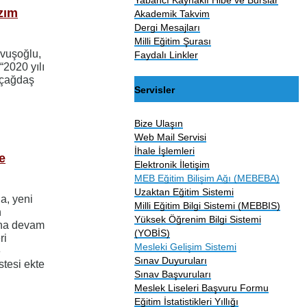
azım
Akademik Takvim
Dergi Mesajları
Milli Eğitim Şurası
avuşoğlu,
Faydalı Linkler
“2020 yılı
ı çağdaş
Servisler
Bize Ulaşın
Web Mail Servisi
İhale İşlemleri
e
Elektronik İletişim
MEB Eğitim Bilişim Ağı (MEBEBA)
Uzaktan Eğitim Sistemi
a, yeni
Milli Eğitim Bilgi Sistemi (MEBBIS)
n
Yüksek Öğrenim Bilgi Sistemi
rına devam
(YOBİS)
ri
Mesleki Gelişim Sistemi
e
Sınav Duyuruları
stesi ekte
Sınav Başvuruları
Meslek Liseleri Başvuru Formu
Eğitim İstatistikleri Yıllığı