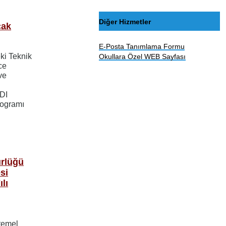
Diğer Hizmetler
cak
E-Posta Tanımlama Formu
ki Teknik
Okullara Özel WEB Sayfası
zce
 ve
TDI
rogramı
ürlüğü
si
lı
temel