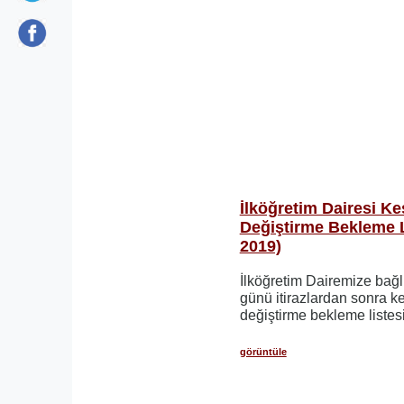
İlköğretim Dairesi Ke
Değiştirme Bekleme Li
2019)
İlköğretim Dairemize bağlı
günü itirazlardan sonra k
değiştirme bekleme listesi e
görüntüle