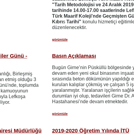
"Tarih Metodolojisi ve 24 Aralık 2019
tarihinde 14.00-17.00 saatlerinde Le
Türk Maarif Koleji'nde Geçmişten 
Kıbrı
s
Tarihi"
konulu hizmetiçi eğitiml
düzenlenecektir.
görüntüle
iler Günü -
Basın Açıklaması
Bugün Girne’nin Püsküllü bölgesinde 
devam eden yeni okul binasının inşaat
nlığı, Birleşmiş
sırasında beton dökümünün yapıldığı 
lan etmiş olduğu 3
kurulan kalıplar çökmüş ve çalışan 5 iş
Günü'nde, toplumda
yaralanmıştır. Yaralanan işçilerin sağlı
ve kamuoyunun
durumları iyi olup, tedavileri Girne Dr.
ıyla Lefkoşa
Hastahanesi’nde devam etmektedir.
iyor.
görüntüle
airesi Müdürlüğü
2019-2020 Öğretim Yılında İTÜ