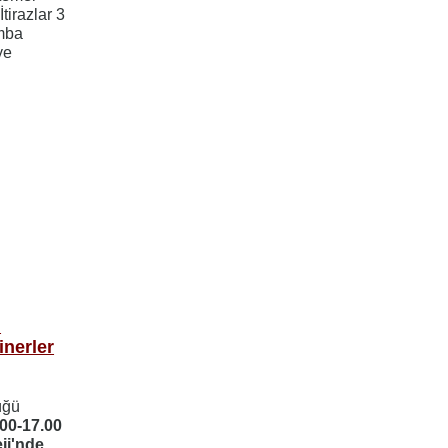
tirazlar 3
amba
ye
n
inerler
üğü
.00-17.00
ji'nde