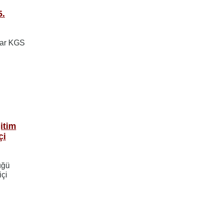
5.
flar KGS
itim
çi
üğü
içi