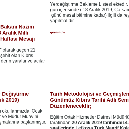
Yerdeğiştirme Bekleme Listesi ektedir. İ
gün içerisinde ( 18 Aralık 2019, Çarş
günü mesai bitimine kadar) ilgili daire
yapılmalıdır.
r Bakanı Nazım
Aralık Milli
görüntüle
Haftası Mesajı
l” olarak geçen 21
 şehit olan Kıbrıs
derin yaralar ve acılar
r Değiştirme
Tarih Metodolojisi ve Geçmişte
ık 2019)
Günümüz Kıbrıs Tarihi Adlı Sem
Düzenlenecektir;
ı okullarımızda, Ocak
r ve Müdür Muavini
Eğitim Ortak Hizmetler Dairesi Müdürl
ışmalarına başlanmıştır.
tarafından
20 Aralık 2019 tarihinde14
saatlerinde Lefkoşa Türk Maarif Kole