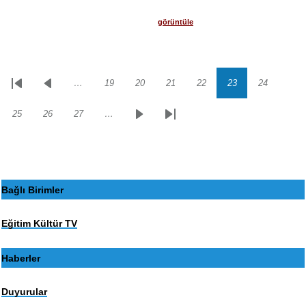
görüntüle
…
19
20
21
22
23
24
Sayfalama
İlk
Önceki
Sayfa
Sayfa
Sayfa
Sayfa
Sayfa
Sayfa
sayfa
sayfa
25
26
27
…
Sayfa
Sayfa
Sayfa
Sonraki
Son
sayfa
sayfa
Bağlı Birimler
Eğitim Kültür TV
Haberler
Duyurular