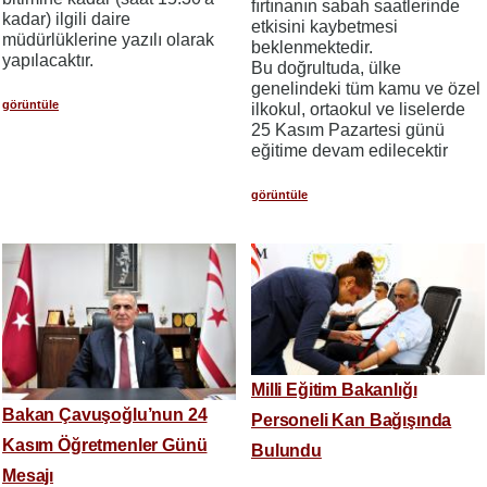
fırtınanın sabah saatlerinde
kadar) ilgili daire
etkisini kaybetmesi
müdürlüklerine yazılı olarak
beklenmektedir.
yapılacaktır.
Bu doğrultuda, ülke
genelindeki tüm kamu ve özel
görüntüle
ilkokul, ortaokul ve liselerde
25 Kasım Pazartesi günü
eğitime devam edilecektir
görüntüle
Milli Eğitim Bakanlığı
Bakan Çavuşoğlu’nun 24
Personeli Kan Bağışında
Kasım Öğretmenler Günü
Bulundu
Mesajı