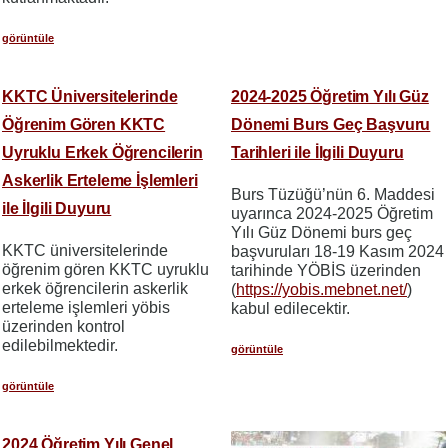
görüntüle
KKTC Üniversitelerinde
2024-2025 Öğretim Yılı Güz
Öğrenim Gören KKTC
Dönemi Burs Geç Başvuru
Uyruklu Erkek Öğrencilerin
Tarihleri ile İlgili Duyuru
Askerlik Erteleme İşlemleri
Burs Tüzüğü’nün 6. Maddesi
ile İlgili Duyuru
uyarınca 2024-2025 Öğretim
Yılı Güz Dönemi burs geç
KKTC üniversitelerinde
başvuruları 18-19 Kasım 2024
öğrenim gören KKTC uyruklu
tarihinde YÖBİS üzerinden
erkek öğrencilerin askerlik
(
https://yobis.mebnet.net/
)
erteleme işlemleri yöbis
kabul edilecektir.
üzerinden kontrol
edilebilmektedir.
görüntüle
görüntüle
2024 Öğretim Yılı Genel