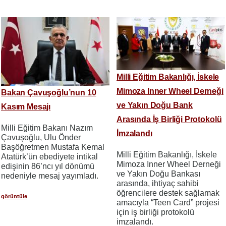
Milli Eğitim Bakanlığı, İskele
Mimoza Inner Wheel Derneği
Bakan Çavuşoğlu’nun 10
ve Yakın Doğu Bank
Kasım Mesajı
Arasında İş Birliği Protokolü
Milli Eğitim Bakanı Nazım
İmzalandı
Çavuşoğlu, Ulu Önder
Başöğretmen Mustafa Kemal
Milli Eğitim Bakanlığı, İskele
Atatürk’ün ebediyete intikal
Mimoza Inner Wheel Derneği
edişinin 86’ncı yıl dönümü
ve Yakın Doğu Bankası
nedeniyle mesaj yayımladı.
arasında, ihtiyaç sahibi
öğrencilere destek sağlamak
görüntüle
amacıyla “Teen Card” projesi
için iş birliği protokolü
imzalandı.