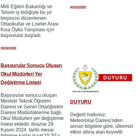
​​​​​​​Milli Eğitim Bakanlığı ve
görüntüle
Telsim iş birliğiyle bu yıl
beşincisi düzenlenen
Ortaokullar ve Liseler Arası
Kısa Öykü Yarışması için
başvurular başladı.
görüntüle
Başvurular Sonucu Oluşan
Okul Müdürleri Yer
Değiştirme Listesi
Başvurular sonucu oluşan
Mesleki Teknik Öğretim
DUYURU
Dairesi ve Genel Ortaöğretim
Dairesi Müdürlüklerine bağlı
Değerli halkımız;
Okul Müdürleri yer değiştirme
Meteoroloji Dairesi'nden
listesi ektedir. itirazlar 29
alınan bilgilere göre, ülkemizi
Kasım 2024 tarihi mesai
etkisi altına alan kuvvetli
bitimine kadar (saat 15:30'a