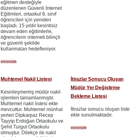
eğitmen desteğiyle
düzenlenen Güvenli İnternet
Eğitimleri, ortaokul 6. sınıf
öğrencileri için yeniden
başladı. 15 yıldır kesintisiz
devam eden eğitimlerle,
öğrencilerin interneti bilinçli
ve güvenli şekilde
kullanmaları hedefleniyor.
görüntüle
Muhtemel Nakil Listesi
İtirazlar Sonucu Oluşan
Müdür Yer Değiştirme
Kesinleşmemiş müdür nakil
Bekleme Listesi
işlemleri tamamlanmıştır.
Muhtemel nakil listesi ekte
İtirazlar sonucu oluşan liste
mevcuttur. Muhtemel münhal
ekte sunulmaktadır.
yerleri Dipkarpaz Recep
Tayyip Erdoğan Ortaokulu ve
Şehit Turgut Ortaokulu
görüntüle
olmuştur. Dilekçe ile nakil