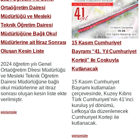
Ortaöğretim Dairesi
Müdürlüğü ve Mesleki
Teknik Öğretim Dairesi
Müdürlüğüne Bağlı Okul
Müdürlerine ait İtiraz Sonrası
15 Kasım Cumhuriyet
Oluşan Kesin Liste
Bayramı “41. Yıl Cumhuriyet
Korteji” ile Coşkuyla
2024 öğretim yılı Genel
Kutlanacak
Ortaöğretim Dİresi Müdürlüğü
ve Mesleki Teknik Öğretim
15 Kasım Cumhuriyet
Dairesi Müdürlüğüne bağlı
Bayramı kutlamaları
okul müdürlerine ait itiraz
çerçevesinde, Kuzey Kıbrıs
sonrası oluşan kesin liste ekte
Türk Cumhuriyeti’nin 41’inci
verilmiştir.
kuruluş yıl dönümü,
Lefkoşa’da düzenlenecek
görüntüle
Cumhuriyet Korteji ile
kutlanacak.
görüntüle