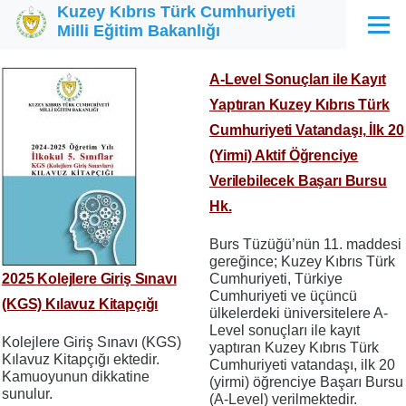
Kuzey Kıbrıs Türk Cumhuriyeti
Ana içeriğe atla
Milli Eğitim Bakanlığı
Menü
A-Level Sonuçları ile Kayıt
Yaptıran Kuzey Kıbrıs Türk
Cumhuriyeti Vatandaşı, İlk 20
(Yirmi) Aktif Öğrenciye
Verilebilecek Başarı Bursu
Hk.
Burs Tüzüğü’nün 11. maddesi
gereğince; Kuzey Kıbrıs Türk
2025 Kolejlere Giriş Sınavı
Cumhuriyeti, Türkiye
Cumhuriyeti ve üçüncü
(KGS) Kılavuz Kitapçığı
ülkelerdeki üniversitelere A-
Level sonuçları ile kayıt
Kolejlere Giriş Sınavı (KGS)
yaptıran Kuzey Kıbrıs Türk
Kılavuz Kitapçığı ektedir.
Cumhuriyeti vatandaşı, ilk 20
Kamuoyunun dikkatine
(yirmi) öğrenciye Başarı Bursu
sunulur.
(A-Level) verilmektedir.