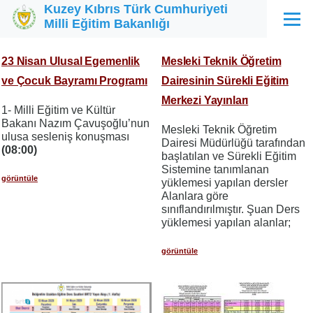
Kuzey Kıbrıs Türk Cumhuriyeti
Ana içeriğe atla
Milli Eğitim Bakanlığı
Menü
23 Nisan Ulusal Egemenlik
Mesleki Teknik Öğretim
ve Çocuk Bayramı Programı
Dairesinin Sürekli Eğitim
Merkezi Yayınları
1- Milli Eğitim ve Kültür
Bakanı Nazım Çavuşoğlu’nun
Mesleki Teknik Öğretim
ulusa sesleniş konuşması
Dairesi Müdürlüğü tarafından
(08:00)
başlatılan ve Sürekli Eğitim
Sistemine tanımlanan
görüntüle
yüklemesi yapılan dersler
Alanlara göre
sınıflandırılmıştır. Şuan Ders
yüklemesi yapılan alanlar;
görüntüle