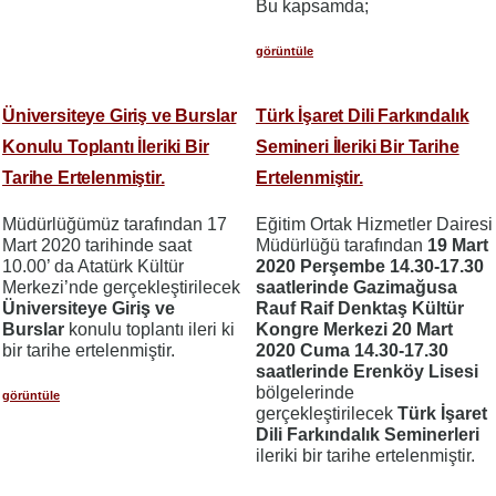
Bu kapsamda;
görüntüle
Üniversiteye Giriş ve Burslar
Türk İşaret Dili Farkındalık
Konulu Toplantı İleriki Bir
Semineri İleriki Bir Tarihe
Tarihe Ertelenmiştir.
Ertelenmiştir.
Müdürlüğümüz tarafından 17
Eğitim Ortak Hizmetler Dairesi
Mart 2020 tarihinde saat
Müdürlüğü tarafından
19 Mart
10.00’ da Atatürk Kültür
2020 Perşembe 14.30-17.30
Merkezi’nde gerçekleştirilecek
saatlerinde Gazimağusa
Üniversiteye Giriş ve
Rauf Raif Denktaş Kültür
Burslar
konulu toplantı ileri ki
Kongre Merkezi
20 Mart
bir tarihe ertelenmiştir.
2020 Cuma 14.30-17.30
saatlerinde Erenköy Lisesi
bölgelerinde
görüntüle
gerçekleştirilecek
Türk İşaret
Dili Farkındalık Seminerleri
ileriki bir tarihe ertelenmiştir.