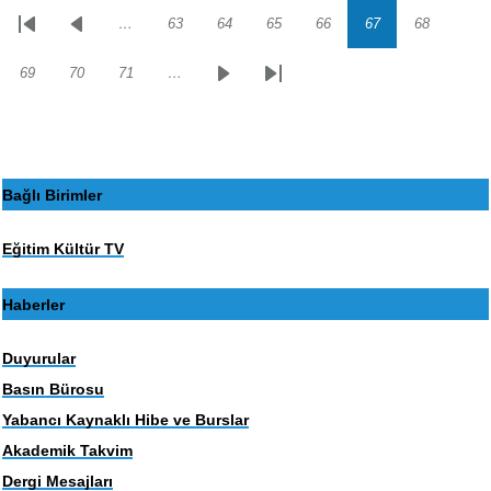
…
63
64
65
66
67
68
Sayfalama
İlk
Önceki
Sayfa
Sayfa
Sayfa
Sayfa
Sayfa
Sayfa
sayfa
sayfa
69
70
71
…
Sayfa
Sayfa
Sayfa
Sonraki
Son
sayfa
sayfa
Bağlı Birimler
Eğitim Kültür TV
Haberler
Duyurular
Basın Bürosu
Yabancı Kaynaklı Hibe ve Burslar
Akademik Takvim
Dergi Mesajları