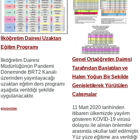
İlköğretim Dairesi Uzaktan
Eğitim Programı
Genel Ortaöğretim Dairesi
İlköğretim Dairesi
Müdürlüğünün Pandemi
Tarafından Başlatılan ve
Döneminde BRT2 Kanalı
Halen Yoğun Bir Şekilde
üzerinden yayınlayacağı
uzaktan eğitim ders programı
Genişletilerek Yürütülen
aşağıda verildiği şekilde
Çalışmalar
uygulanacaktır.
11 Mart 2020 tarihinden
görüntüle
itibaren ülkemizde yayılım
gösteren KOVİD-19 virüsü
dolayısı ile alınan önlemler
arasında okullar tatil edilmiştir.
Yüz yüze eğitime ara verildiği