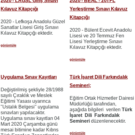
2020 - LAGSL Giriş Sınavı
2020 - BEAL - 20TFL
Kılavuz Kitapçığı
Yerleştirme Sınavı Kılavuz
Kitapçığı
2020 - Lefkoşa Anadolu Güzel
Sanatlar Lisesi Giriş Sınavı
2020 - Bülent Ecevit Anadolu
Kılavuz Kitapçığı ektedir.
Lisesi ve 20 Temmuz Fen
Lisesi Yerleştirme Sınavı
görüntüle
Kılavuz Kitapçığı ektedir.
görüntüle
Uygulama Sınav Kayıtları
Türk İşaret Dili Farkındalık
Semineri;
Değiştirilmiş şekliyle 28/1988
sayılı Çıraklık ve Meslek
Eğitim Ortak Hizmetler Dairesi
Eğitimi Yasası uyarınca
Müdürlüğü tarafından,
"Ustalık Belgesi'' uygulama
aşağıda bilgileri verilen
Türk
sınavları yapılacaktır.
İşaret Dili Farkındalık
Uygulama sınav kayıtları 04
Semineri
düzenlenecektir.
Mart 2020 Çarşamba günü
mesai bitimine kadar Kıbrıs
görüntüle