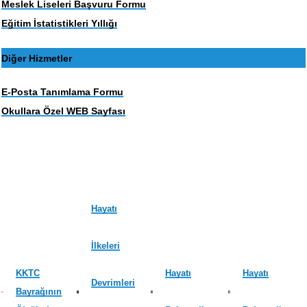
Meslek Liseleri Başvuru Formu
Eğitim İstatistikleri Yıllığı
Diğer Hizmetler
E-Posta Tanımlama Formu
Okullara Özel WEB Sayfası
Hayatı
İlkeleri
KKTC
Hayatı
Hayatı
Devrimleri
Bayrağının