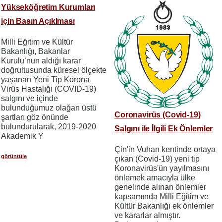
Yükseköğretim Kurumları
için Basın Açıklması
Milli Eğitim ve Kültür
Bakanlığı, Bakanlar
Kurulu’nun aldığı karar
doğrultusunda küresel ölçekte
yaşanan Yeni Tip Korona
Virüs Hastalığı (COVID-19)
salgını ve içinde
bulunduğumuz olağan üstü
Coronavirüs (Covid-19)
şartları göz önünde
bulundurularak, 2019-2020
Salgını ile İlgili Ek Önlemler
Akademik Y
Çin'in Vuhan kentinde ortaya
görüntüle
çıkan (Covid-19) yeni tip
Koronavirüs'ün yayılmasını
önlemek amacıyla ülke
genelinde alınan önlemler
kapsamında Milli Eğitim ve
Kültür Bakanlığı ek önlemler
ve kararlar almıştır.