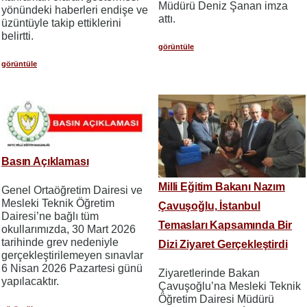
Müdürü Deniz Şanan imza
yönündeki haberleri endişe ve
attı.
üzüntüyle takip ettiklerini
belirtti.
görüntüle
görüntüle
Basın Açıklaması
Milli Eğitim Bakanı Nazım
Genel Ortaöğretim Dairesi ve
Mesleki Teknik Öğretim
Çavuşoğlu, İstanbul
Dairesi’ne bağlı tüm
Temasları Kapsamında Bir
okullarımızda, 30 Mart 2026
tarihinde grev nedeniyle
Dizi Ziyaret Gerçekleştirdi
gerçekleştirilemeyen sınavlar
6 Nisan 2026 Pazartesi günü
Ziyaretlerinde Bakan
yapılacaktır.
Çavuşoğlu’na Mesleki Teknik
Öğretim Dairesi Müdürü