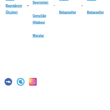
Devrimleri
Bayrağının
Ölçüleri
Belgeseller
Belgeseller
Gençliğe
Hitabesi
Marşlar