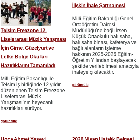
İlişkin İhale Şartnamesi
Milli Eğitim Bakanlığı Genel
Ortaöğretim Dairesi
Telsim Freezone 12.
Müdürlüğü'ne bağlı İrsen
Küçük Ortaokulu halı saha,
Liselerarası Müzik Yarışması
halı saha binası, kafeterya ve
İçin Girne, Güzelyurt ve
bağlı alanların işletme
hakkının 2025-2026 Eğitim-
Lefke Bölge Okulları
Öğretim Yılından başlayacak
Hazırlıklarını Tamamladı
şekilde verilebilmesi amacıyla
ihaleye çıkılacaktır.
Milli Eğitim Bakanlığı ile
Telsim iş birliğinde 12 yıldır
görüntüle
düzenlenen Telsim Freezone
Liselerarası Müzik
Yarışması’nın heyecanlı
hazırlıkları sürüyor.
görüntüle
Hoca Ahmet Yesevi
2026 Nisan Ustalık Belgesi