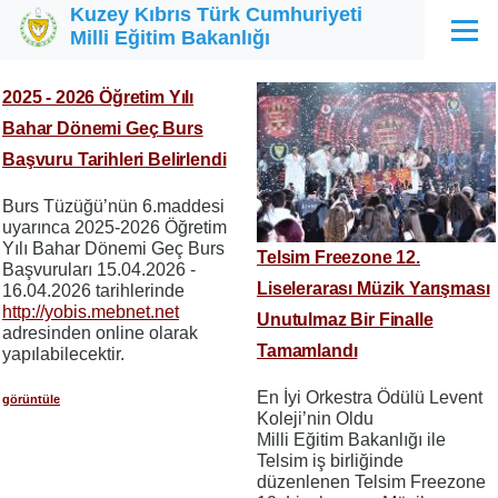
Kuzey Kıbrıs Türk Cumhuriyeti
Ana içeriğe atla
Milli Eğitim Bakanlığı
Menü
2025 - 2026 Öğretim Yılı
Bahar Dönemi Geç Burs
Başvuru Tarihleri Belirlendi
Burs Tüzüğü’nün 6.maddesi
uyarınca 2025-2026 Öğretim
Yılı Bahar Dönemi Geç Burs
Telsim Freezone 12.
Başvuruları 15.04.2026 -
Liselerarası Müzik Yarışması
16.04.2026 tarihlerinde
http://yobis.mebnet.net
Unutulmaz Bir Finalle
adresinden online olarak
Tamamlandı
yapılabilecektir.
En İyi Orkestra Ödülü Levent
görüntüle
Koleji’nin Oldu
Milli Eğitim Bakanlığı ile
Telsim iş birliğinde
düzenlenen Telsim Freezone