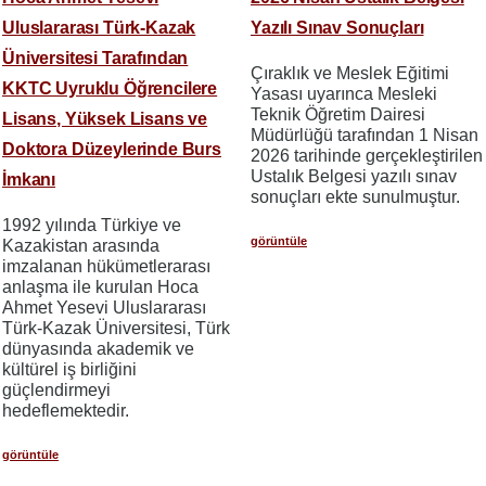
Uluslararası Türk-Kazak
Yazılı Sınav Sonuçları
Üniversitesi Tarafından
Çıraklık ve Meslek Eğitimi
KKTC Uyruklu Öğrencilere
Yasası uyarınca Mesleki
Teknik Öğretim Dairesi
Lisans, Yüksek Lisans ve
Müdürlüğü tarafından 1 Nisan
Doktora Düzeylerinde Burs
2026 tarihinde gerçekleştirilen
Ustalık Belgesi yazılı sınav
İmkanı
sonuçları ekte sunulmuştur.
1992 yılında Türkiye ve
görüntüle
Kazakistan arasında
imzalanan hükümetlerarası
anlaşma ile kurulan Hoca
Ahmet Yesevi Uluslararası
Türk-Kazak Üniversitesi, Türk
dünyasında akademik ve
kültürel iş birliğini
güçlendirmeyi
hedeflemektedir.
görüntüle