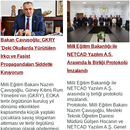
Bakan Çavuşoğlu: GKRY
Milli Eğitim Bakanlığı ile
‘Deki Okullarda Yürütülen
NETCAD Yazılım A.Ş.
Irkçı ve Faşist
Arasında İş Birliği Protokolü
Propagandaları Şiddetle
İmzalandı
Kınıyorum
Milli Eğitim Bakanlığı ile
Milli Eğitim Bakanı Nazım
NETCAD Yazılım A.Ş.
Çavuşoğlu, Güney Kıbrıs Rum
arasında iş birliği protokolü
Yönetimi’nin (GKRY), EOKA
imzalandı.
terör örgütünün kuruluş yıl
Protokole, Milli Eğitim Bakanı
dönümü etkinlikleri
Nazım Çavuşoğlu, Mesleki
kapsamında küçük yaştaki
Teknik Öğretim Dairesi
çocuklara savaş sloganları
Müdürü Gülşen Hocanın ve
attırması ve terör örgütünü
NETCAD Yazılım A.Ş. Genel
kahraman olarak göstermesi