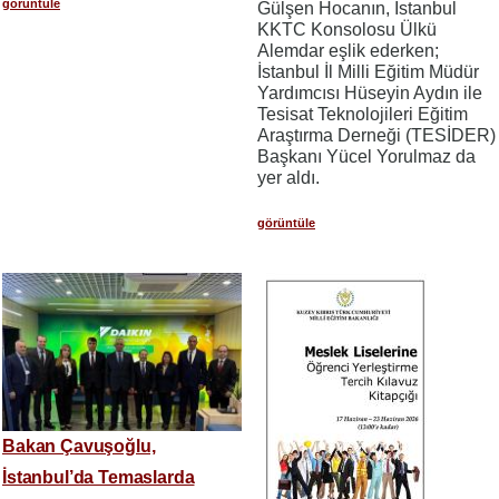
görüntüle
Gülşen Hocanın, İstanbul
KKTC Konsolosu Ülkü
Alemdar eşlik ederken;
İstanbul İl Milli Eğitim Müdür
Yardımcısı Hüseyin Aydın ile
Tesisat Teknolojileri Eğitim
Araştırma Derneği (TESİDER)
Başkanı Yücel Yorulmaz da
yer aldı.
görüntüle
Bakan Çavuşoğlu,
İstanbul’da Temaslarda