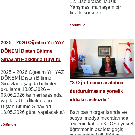
12. Liselerarası Müzik
Yarışması muhteşem bir
finalle sona erdi.
görüntüle
2025 – 2026 Öğretim Yılı YAZ
DÖNEMİ Dıştan Bitirme
Sınavları Hakkında Duyuru
2025 – 2026 Öğretim Yılı YAZ
DÖNEMİ Dıştan Bitirme
“8 Öğretmenin asaletinin
Sınavları aşağıda belirtilen
okullarda 13.05.2026 –
durdurulmasına yönelik
03.06.2026 tarihleri arasında
iddialar asılsızdır”
yapılacaktır. (İlkokulların
Dıştan Bitirme Sınavları
13.05.2026 günü yapılacaktır.)
Bazı basın organlarında ve
sosyal medya mecralarında,
“eyleme katılan KTÖS üyesi 8
görüntüle
öğretmenin asalete geçiş