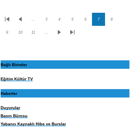
…
3
4
5
6
7
8
Sayfalama
İlk
Önceki
Sayfa
Sayfa
Sayfa
Sayfa
Sayfa
Sayfa
sayfa
sayfa
9
10
11
…
Sayfa
Sayfa
Sayfa
Sonraki
Son
sayfa
sayfa
Bağlı Birimler
Eğitim Kültür TV
Haberler
Duyurular
Basın Bürosu
Yabancı Kaynaklı Hibe ve Burslar