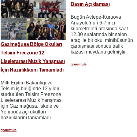
Basın Açıklaması
Bugün Avtepe-Kuruova
Anayolu’nun 6-7’inci
kilometreleri arasında saat
12.30 sıralarında bir salon
araç ile bir okul minibüsünün
Gazimağusa Bölge Okulları
çarpışması sonucu trafik
kazası meydana gelmiştir.
Telsim Freezone 12.
Liselerarası Müzik Yarışması
görüntüle
İçin Hazırlıklarını Tamamladı
Milli Eğitim Bakanlığı ve
Telsim iş birliğinde 12 yıldır
sürdürülen Telsim Freezone
Liselerarası Müzik Yarışması
için Gazimağusa, İskele ve
Yeniboğaziçi okulları
hazırlıklarını tamamladı.
görüntüle