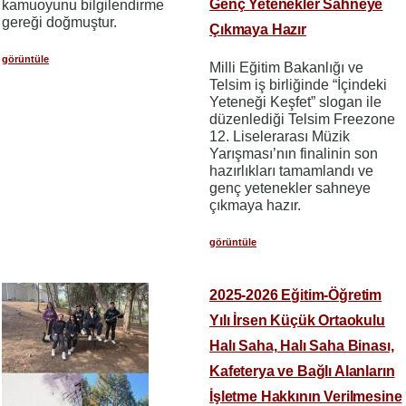
Genç Yetenekler Sahneye
kamuoyunu bilgilendirme
gereği doğmuştur.
Çıkmaya Hazır
görüntüle
Milli Eğitim Bakanlığı ve
Telsim iş birliğinde “İçindeki
Yeteneği Keşfet” slogan ile
düzenlediği Telsim Freezone
12. Liselerarası Müzik
Yarışması’nın finalinin son
hazırlıkları tamamlandı ve
genç yetenekler sahneye
çıkmaya hazır.
görüntüle
2025-2026 Eğitim-Öğretim
Yılı İrsen Küçük Ortaokulu
Halı Saha, Halı Saha Binası,
Kafeterya ve Bağlı Alanların
İşletme Hakkının Verilmesine