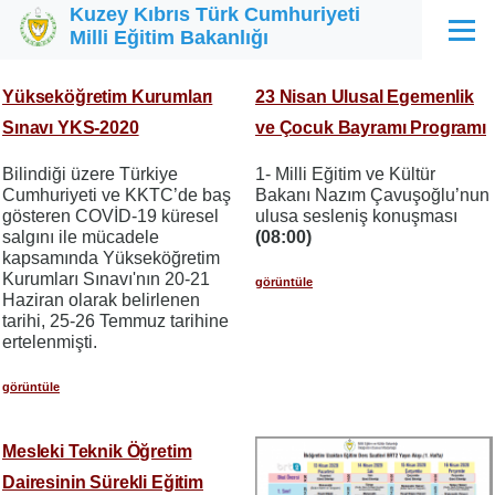
Kuzey Kıbrıs Türk Cumhuriyeti
Ana içeriğe atla
Milli Eğitim Bakanlığı
Menü
Yükseköğretim Kurumları
23 Nisan Ulusal Egemenlik
Sınavı YKS-2020
ve Çocuk Bayramı Programı
Bilindiği üzere Türkiye
1- Milli Eğitim ve Kültür
Cumhuriyeti ve KKTC’de baş
Bakanı Nazım Çavuşoğlu’nun
gösteren COVİD-19 küresel
ulusa sesleniş konuşması
salgını ile mücadele
(08:00)
kapsamında Yükseköğretim
Kurumları Sınavı'nın 20-21
görüntüle
Haziran olarak belirlenen
tarihi, 25-26 Temmuz tarihine
ertelenmişti.
görüntüle
Mesleki Teknik Öğretim
Dairesinin Sürekli Eğitim