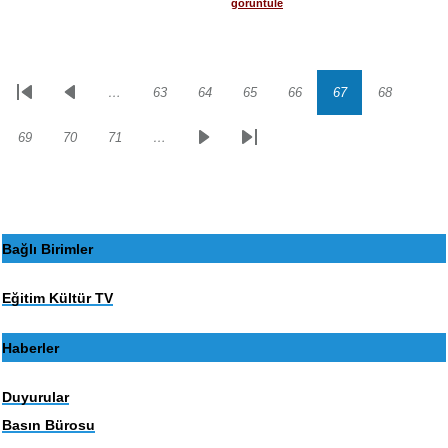
görüntüle
…
63
64
65
66
67
68
Sayfalama
İlk
Önceki
Sayfa
Sayfa
Sayfa
Sayfa
Sayfa
Sayfa
sayfa
sayfa
69
70
71
…
Sayfa
Sayfa
Sayfa
Sonraki
Son
sayfa
sayfa
Bağlı Birimler
Eğitim Kültür TV
Haberler
Duyurular
Basın Bürosu