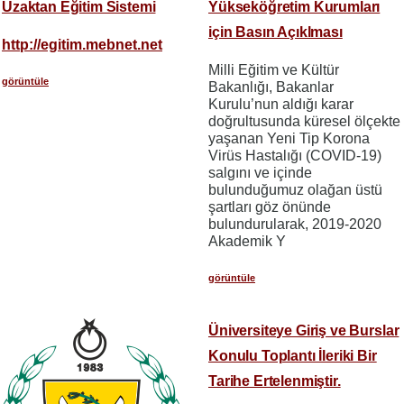
Uzaktan Eğitim Sistemi
Yükseköğretim Kurumları
için Basın Açıklması
http://egitim.mebnet.net
Milli Eğitim ve Kültür
görüntüle
Bakanlığı, Bakanlar
Kurulu’nun aldığı karar
doğrultusunda küresel ölçekte
yaşanan Yeni Tip Korona
Virüs Hastalığı (COVID-19)
salgını ve içinde
bulunduğumuz olağan üstü
şartları göz önünde
bulundurularak, 2019-2020
Akademik Y
görüntüle
Üniversiteye Giriş ve Burslar
Konulu Toplantı İleriki Bir
Tarihe Ertelenmiştir.