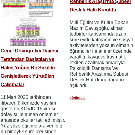
Rehberlik Araştırma Şubesi
Destek Hattı Kuruldu
Milli Eğitim ve Kültür Bakanı
Nazım Çavuşoğlu, alınan
tedbirler kapsamında uzun
süre evde kalmanın ve sosyal
aktivitelerden yoksun olmanın
Genel Ortaöğretim Dairesi
öğrenciler ile aileler üzerinde
yarattığı kaygı ve travmatik
Tarafından Başlatılan ve
etkileri azaltmak amacıyla
Halen Yoğun Bir Şekilde
Psikolojik Danışma Ve
Rehberlik Araştırma Şubesi
Genişletilerek Yürütülen
Destek Hattı kurulduğunu
Çalışmalar
açıkladı.
11 Mart 2020 tarihinden
görüntüle
itibaren ülkemizde yayılım
gösteren KOVİD-19 virüsü
dolayısı ile alınan önlemler
arasında okullar tatil edilmiştir.
Yüz yüze eğitime ara verildiği
bu bir aylık süre içerisinde