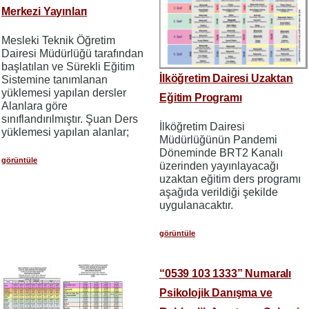
Merkezi Yayınları
Mesleki Teknik Öğretim
Dairesi Müdürlüğü tarafından
başlatılan ve Sürekli Eğitim
İlköğretim Dairesi Uzaktan
Sistemine tanımlanan
yüklemesi yapılan dersler
Eğitim Programı
Alanlara göre
sınıflandırılmıştır. Şuan Ders
İlköğretim Dairesi
yüklemesi yapılan alanlar;
Müdürlüğünün Pandemi
Döneminde BRT2 Kanalı
görüntüle
üzerinden yayınlayacağı
uzaktan eğitim ders programı
aşağıda verildiği şekilde
uygulanacaktır.
görüntüle
“0539 103 1333” Numaralı
Psikolojik Danışma ve