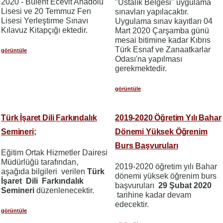
2020 - Bülent Ecevit Anadolu
"Ustalık Belgesi'' uygulama
Lisesi ve 20 Temmuz Fen
sınavları yapılacaktır.
Lisesi Yerleştirme Sınavı
Uygulama sınav kayıtları 04
Kılavuz Kitapçığı ektedir.
Mart 2020 Çarşamba günü
mesai bitimine kadar Kıbrıs
Türk Esnaf ve Zanaatkarlar
görüntüle
Odası'na yapılması
gerekmektedir.
görüntüle
Türk İşaret Dili Farkındalık
2019-2020 Öğretim Yılı Bahar
Semineri;
Dönemi Yüksek Öğrenim
Burs Başvuruları
Eğitim Ortak Hizmetler Dairesi
Müdürlüğü tarafından,
2019-2020 öğretim yılı Bahar
aşağıda bilgileri verilen
Türk
dönemi yüksek öğrenim burs
İşaret Dili Farkındalık
başvuruları
29 Şubat 2020
Semineri
düzenlenecektir.
tarihine kadar devam
edecektir.
görüntüle