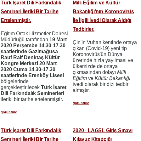
Türk İşaret Dili Farkındalık
Milli Eğitim ve Kültür
Semineri İleriki Bir Tarihe
Bakanlığı’nın Koronovirüs
Ertelenmiştir.
İle İlgili İvedi Olarak Aldığı
Tedbirler.
Eğitim Ortak Hizmetler Dairesi
Müdürlüğü tarafından
19 Mart
Çin'in Vuhan kentinde ortaya
2020 Perşembe 14.30-17.30
çıkan (Covid-19) yeni tip
saatlerinde Gazimağusa
Koronovirüs'ün Dünya
Rauf Raif Denktaş Kültür
üzerinde hızla yayılması ve
Kongre Merkezi
20 Mart
ülkemizde de ortaya
2020 Cuma 14.30-17.30
çıkmasından dolayı
Milli
saatlerinde Erenköy Lisesi
Eğitim ve Kültür Bakanlığı
bölgelerinde
ivedi olarak bir dizi tedbir
gerçekleştirilecek
Türk İşaret
almıştır.
Dili Farkındalık Seminerleri
ileriki bir tarihe ertelenmiştir.
görüntüle
görüntüle
Türk İşaret Dili Farkındalık
2020 - LAGSL Giriş Sınavı
Semineri İleriki Bir Tarihe
Kılavuz Kitapçığı