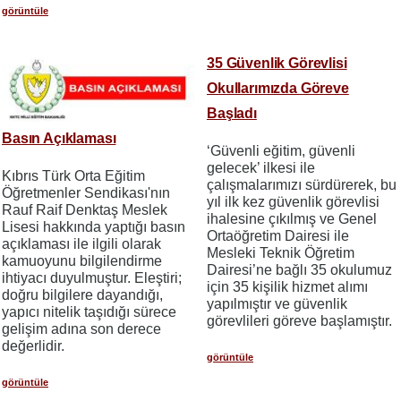
görüntüle
35 Güvenlik Görevlisi
Okullarımızda Göreve
Başladı
Basın Açıklaması
‘Güvenli eğitim, güvenli
gelecek’ ilkesi ile
Kıbrıs Türk Orta Eğitim
çalışmalarımızı sürdürerek, bu
Öğretmenler Sendikası'nın
yıl ilk kez güvenlik görevlisi
Rauf Raif Denktaş Meslek
ihalesine çıkılmış ve Genel
Lisesi hakkında yaptığı basın
Ortaöğretim Dairesi ile
açıklaması ile ilgili olarak
Mesleki Teknik Öğretim
kamuoyunu bilgilendirme
Dairesi’ne bağlı 35 okulumuz
ihtiyacı duyulmuştur. Eleştiri;
için 35 kişilik hizmet alımı
doğru bilgilere dayandığı,
yapılmıştır ve güvenlik
yapıcı nitelik taşıdığı sürece
görevlileri göreve başlamıştır.
gelişim adına son derece
değerlidir.
görüntüle
görüntüle