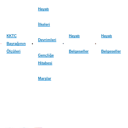
Hayatı
İlkeleri
KKTC
Hayatı
Hayatı
Devrimleri
Bayrağının
Ölçüleri
Belgeseller
Belgeseller
Gençliğe
Hitabesi
Marşlar