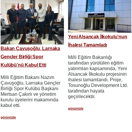
Yeni Alsancak İlkokulu’nun
İhalesi Tamamladı
Bakan Çavuşoğlu, Larnaka
Gençler Birliği Spor
Milli Eğitim Bakanlığı
tarafından yürütülen eğitim
Kulübü’nü Kabul Etti
yatırımları kapsamında, Yeni
Alsancak İlkokulu projesinin
Milli Eğitim Bakanı Nazım
ihalesi tamamlandı. Proje,
Çavuşoğlu, Larnaka Gençler
Tosunoğlu Development Ltd.
Birliği Spor Kulübü Başkanı
tarafından hayata
Mertsan Çakırlı ve yönetim
geçirilecektir.
kurulu üyelerini makamında
kabul etti.
görüntüle
görüntüle