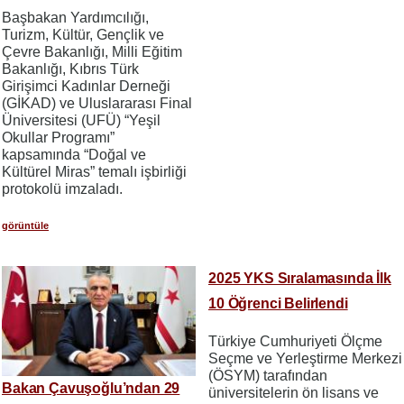
Başbakan Yardımcılığı,
Turizm, Kültür, Gençlik ve
Çevre Bakanlığı, Milli Eğitim
Bakanlığı, Kıbrıs Türk
Girişimci Kadınlar Derneği
(GİKAD) ve Uluslararası Final
Üniversitesi (UFÜ) “Yeşil
Okullar Programı”
kapsamında “Doğal ve
Kültürel Miras” temalı işbirliği
protokolü imzaladı.
görüntüle
2025 YKS Sıralamasında İlk
10 Öğrenci Belirlendi
Türkiye Cumhuriyeti Ölçme
Seçme ve Yerleştirme Merkezi
(ÖSYM) tarafından
Bakan Çavuşoğlu’ndan 29
üniversitelerin ön lisans ve