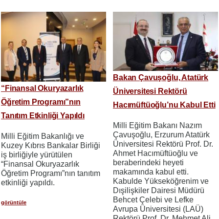
Bakan Çavuşoğlu, Atatürk
“Finansal Okuryazarlık
Üniversitesi Rektörü
Öğretim Programı”nın
Hacımüftüoğlu’nu Kabul Etti
Tanıtım Etkinliği Yapıldı
Milli Eğitim Bakanı Nazım
Çavuşoğlu, Erzurum Atatürk
Milli Eğitim Bakanlığı ve
Üniversitesi Rektörü Prof. Dr.
Kuzey Kıbrıs Bankalar Birliği
Ahmet Hacımüftüoğlu ve
iş birliğiyle yürütülen
beraberindeki heyeti
“Finansal Okuryazarlık
makamında kabul etti.
Öğretim Programı”nın tanıtım
Kabulde Yükseköğrenim ve
etkinliği yapıldı.
Dışilişkiler Dairesi Müdürü
Behcet Çelebi ve Lefke
görüntüle
Avrupa Üniversitesi (LAÜ)
Rektörü Prof. Dr. Mehmet Ali