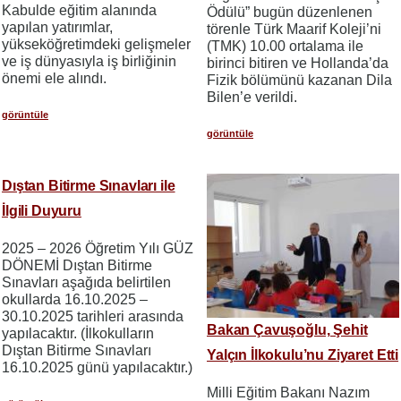
Kabulde eğitim alanında
Ödülü” bugün düzenlenen
yapılan yatırımlar,
törenle Türk Maarif Koleji’ni
yükseköğretimdeki gelişmeler
(TMK) 10.00 ortalama ile
ve iş dünyasıyla iş birliğinin
birinci bitiren ve Hollanda’da
önemi ele alındı.
Fizik bölümünü kazanan Dila
Bilen’e verildi.
görüntüle
görüntüle
Dıştan Bitirme Sınavları ile
İlgili Duyuru
2025 – 2026 Öğretim Yılı GÜZ
DÖNEMİ Dıştan Bitirme
Sınavları aşağıda belirtilen
okullarda 16.10.2025 –
30.10.2025 tarihleri arasında
Bakan Çavuşoğlu, Şehit
yapılacaktır. (İlkokulların
Dıştan Bitirme Sınavları
Yalçın İlkokulu’nu Ziyaret Etti
16.10.2025 günü yapılacaktır.)
Milli Eğitim Bakanı Nazım