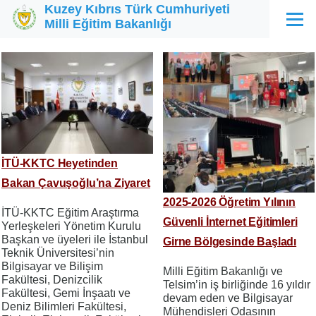
Kuzey Kıbrıs Türk Cumhuriyeti
Ana içeriğe atla
Milli Eğitim Bakanlığı
Menü
İTÜ-KKTC Heyetinden
Bakan Çavuşoğlu’na Ziyaret
2025-2026 Öğretim Yılının
İTÜ-KKTC Eğitim Araştırma
Güvenli İnternet Eğitimleri
Yerleşkeleri Yönetim Kurulu
Başkan ve üyeleri ile İstanbul
Girne Bölgesinde Başladı
Teknik Üniversitesi’nin
Bilgisayar ve Bilişim
Milli Eğitim Bakanlığı ve
Fakültesi, Denizcilik
Telsim’in iş birliğinde 16 yıldır
Fakültesi, Gemi İnşaatı ve
devam eden ve Bilgisayar
Deniz Bilimleri Fakültesi,
Mühendisleri Odasının