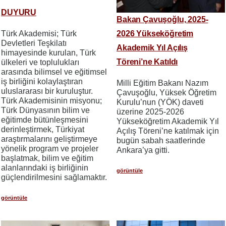
DUYURU
Bakan Çavuşoğlu, 2025-
2026 Yükseköğretim
Türk Akademisi; Türk
Devletleri Teşkilatı
Akademik Yıl Açılış
himayesinde kurulan, Türk
Töreni’ne Katıldı
ülkeleri ve toplulukları
arasında bilimsel ve eğitimsel
iş birliğini kolaylaştıran
Milli Eğitim Bakanı Nazım
uluslararası bir kuruluştur.
Çavuşoğlu, Yüksek Öğretim
Türk Akademisinin misyonu;
Kurulu’nun (YÖK) daveti
Türk Dünyasının bilim ve
üzerine 2025-2026
eğitimde bütünleşmesini
Yükseköğretim Akademik Yıl
derinleştirmek, Türkiyat
Açılış Töreni’ne katılmak için
araştırmalarını geliştirmeye
bugün sabah saatlerinde
yönelik program ve projeler
Ankara’ya gitti.
başlatmak, bilim ve eğitim
alanlarındaki iş birliğinin
görüntüle
güçlendirilmesini sağlamaktır.
görüntüle