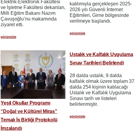
Elektrik-Elektronik Fakültesi
katılımıyla gerçekleşen 2025-
ve İşletme Fakültesi dekanları,
2026 yılı Güvenli İnternet
Milli Eğitim Bakanı Nazım
Eğitimleri, Girne bölgesinde
Çavuşoğlu’nu makamında
verilmeye başlandı.
ziyaret etti.
görüntüle
görüntüle
Ustalık ve Kalfalık Uygulama
Sınav Tarihleri Belirlendi
28 dalda ustalık, 9 dalda
kalfalık olmak üzere toplam 37
dalda 254 kişinin katılacağı
Ustalık ve Kalfalık Uygulama
Sınavı tarih ve listeleri
Yeşil Okullar Programı
belirlenmiştir.
“Doğal ve Kültürel Miras”
görüntüle
Temalı İş Birliği Protokolü
İmzalandı