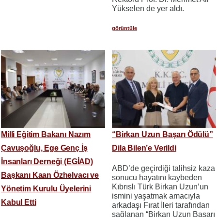
Yükselen de yer aldı.
görüntüle
Milli Eğitim Bakanı Nazım
“Birkan Uzun Başarı Ödülü”
Çavuşoğlu, Ege Genç İş
Dila Bilen’e Verildi
İnsanları Derneği (EGİAD)
ABD’de geçirdiği talihsiz kaza
Başkanı Kaan Özhelvacı ve
sonucu hayatını kaybeden
Kıbrıslı Türk Birkan Uzun’un
Yönetim Kurulu Üyelerini
ismini yaşatmak amacıyla
Kabul Etti
arkadaşı Fırat İleri tarafından
sağlanan “Birkan Uzun Başarı