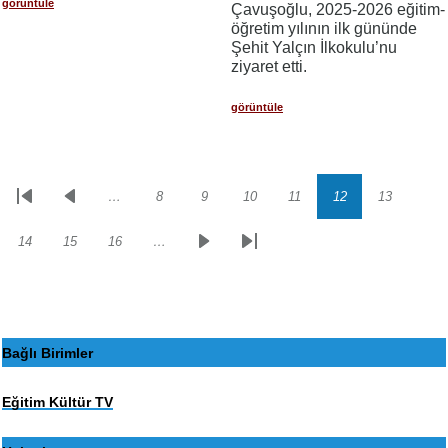
görüntüle
Çavuşoğlu, 2025-2026 eğitim-
öğretim yılının ilk gününde
Şehit Yalçın İlkokulu’nu
ziyaret etti.
görüntüle
…
8
9
10
11
12
13
Sayfalama
İlk
Önceki
Sayfa
Sayfa
Sayfa
Sayfa
Sayfa
Sayfa
sayfa
sayfa
14
15
16
…
Sayfa
Sayfa
Sayfa
Sonraki
Son
sayfa
sayfa
Bağlı Birimler
Eğitim Kültür TV