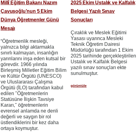
Millî Eğitim Bakanı Nazım
2025 Ekim Ustalık ve Kalfalık
Çavuşoğlu’nun 5 Ekim
Belgesi Yazılı Sınav
Dünya Öğretmenler Günü
Sonuçları
Mesajı
Çıraklık ve Meslek Eğitimi
Yasası uyarınca Mesleki
“Öğretmenlik mesleği,
Teknik Öğretim Dairesi
yalnızca bilgi aktarmakla
Müdürlüğü tarafından 1 Ekim
sınırlı kalmayan, insanlığın
2025 tarihinde gerçekleştirilen
yarınlarını inşa eden kutsal bir
Ustalık ve Kalfalık Belgesi
görevdir. 1966 yılında
yazılı sınav sonuçları ekte
Birleşmiş Milletler Eğitim Bilim
sunulmuştur.
ve Kültür Örgütü (UNESCO)
ve Uluslararası Çalışma
görüntüle
Örgütü (İLO) tarafından kabul
edilen "Öğretmenlerin
Statüsüne İlişkin Tavsiye
Kararı," öğretmenlerin
evrensel anlamda ne denli
değerli ve saygın bir rol
üstlendiklerini bir kez daha
ortaya koymuştur.