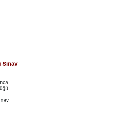
ı Sınav
ınca
lüğü
sınav