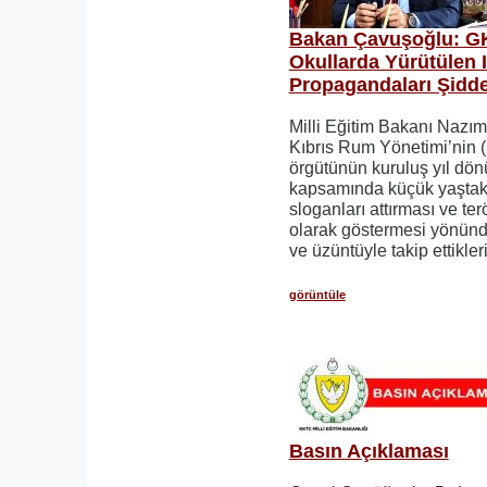
Bakan Çavuşoğlu: G
Okullarda Yürütülen I
Propagandaları Şidde
Milli Eğitim Bakanı Nazı
Kıbrıs Rum Yönetimi’nin
örgütünün kuruluş yıl dönü
kapsamında küçük yaştak
sloganları attırması ve t
olarak göstermesi yönünd
ve üzüntüyle takip ettiklerin
görüntüle
Basın Açıklaması