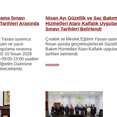
lama Sınavı
Nisan Ayı Güzellik ve Saç Bakı
 Tarihleri Arasında
Hizmetleri Alanı Kalfalık Uygul
Sınavı Tarihleri Belirlendi
i Yasası uyarınca
Çıraklık ve Meslek Eğitimi Yasası uyar
yen ve yazılı
Nisan ayında gerçekleştirilecek Güzell
uygulama sınavına
Bakım Hizmetleri Alanı Kalfalık uygul
 02-10 Nisan 2026
tarihleri belirlendi.
il) 09:00-15:00 saatleri
Öğretim Dairesine
görüntüle
tireceklerdir.