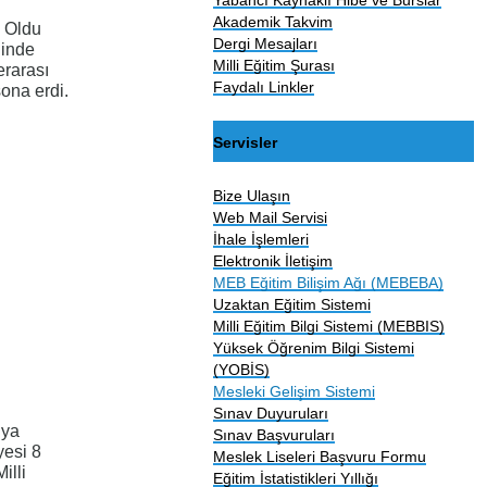
Akademik Takvim
n Oldu
Dergi Mesajları
ğinde
Milli Eğitim Şurası
erarası
Faydalı Linkler
ona erdi.
Servisler
Bize Ulaşın
Web Mail Servisi
İhale İşlemleri
Elektronik İletişim
MEB Eğitim Bilişim Ağı (MEBEBA)
Uzaktan Eğitim Sistemi
Milli Eğitim Bilgi Sistemi (MEBBIS)
Yüksek Öğrenim Bilgi Sistemi
(YOBİS)
Mesleki Gelişim Sistemi
Sınav Duyuruları
dya
Sınav Başvuruları
yesi 8
Meslek Liseleri Başvuru Formu
illi
Eğitim İstatistikleri Yıllığı