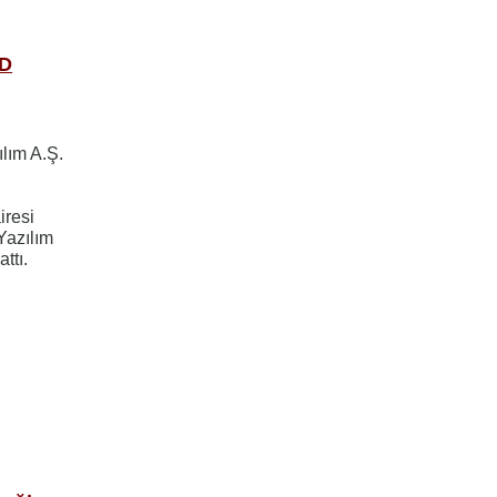
AD
lım A.Ş.
iresi
azılım
ttı.