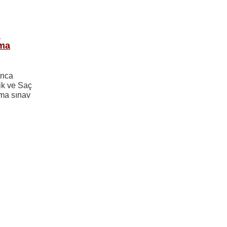
m
ama
ınca
ik ve Saç
ama sınav