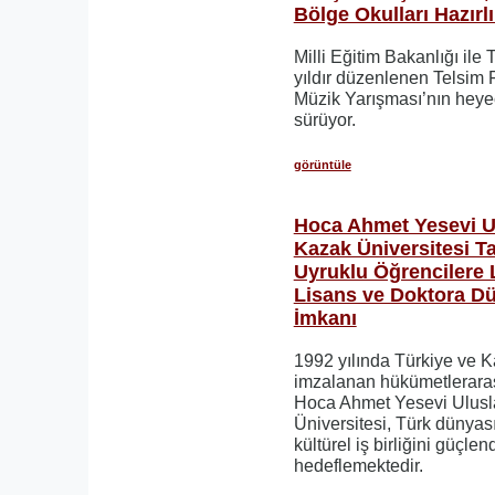
Bölge Okulları Hazırl
Milli Eğitim Bakanlığı ile 
yıldır düzenlenen Telsim 
Müzik Yarışması’nın heyeca
sürüyor.
görüntüle
Hoca Ahmet Yesevi Ul
Kazak Üniversitesi 
Uyruklu Öğrencilere 
Lisans ve Doktora Dü
İmkanı
1992 yılında Türkiye ve 
imzalanan hükümetleraras
Hoca Ahmet Yesevi Ulusl
Üniversitesi, Türk dünya
kültürel iş birliğini güçle
hedeflemektedir.