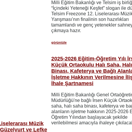
Milli Eğitim Bakanlığı ve Telsim iş birli
“İçindeki Yeteneği Keşfet” slogan ile d
Telsim Freezone 12. Liselerarası Müzi
Yarışması’nın finalinin son hazırlıkları
tamamlandı ve genç yetenekler sahne
çıkmaya hazır.
görüntüle
2025-2026 Eğitim-Öğretim Yılı İ
Küçük Ortaokulu Halı Saha, Hal
Binası, Kafeterya ve Bağlı Alanl
İşletme Hakkının Verilmesine İli
İhale Şartnamesi
Milli Eğitim Bakanlığı Genel Ortaöğret
Müdürlüğü'ne bağlı İrsen Küçük Ortaok
saha, halı saha binası, kafeterya ve ba
alanların işletme hakkının 2025-2026 E
Öğretim Yılından başlayacak şekilde
verilebilmesi amacıyla ihaleye çıkılacak
Liselerarası Müzik
 Güzelyurt ve Lefke