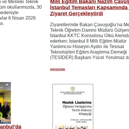
Milli Eğitim Bakanı Nazım Çavu
i ve Mesleki Teknik
tüm okullarımızda, 30
İstanbul Temasları Kapsamında 
nedeniyle
Ziyaret Gerçekleştirdi
vlar 6 Nisan 2026
r.
Ziyaretlerinde Bakan Çavuşoğlu’na Me
Teknik Öğretim Dairesi Müdürü Gülşen
İstanbul KKTC Konsolosu Ülkü Alemda
ederken; İstanbul İl Milli Eğitim Müdür
Yardımcısı Hüseyin Aydın ile Tesisat
Teknolojileri Eğitim Araştırma Derneği
(TESİDER) Başkanı Yücel Yorulmaz da 
görüntüle
tanbul’da