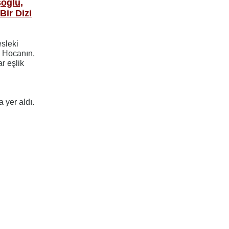
şoğlu,
Bir Dizi
sleki
 Hocanın,
r eşlik
yer aldı.