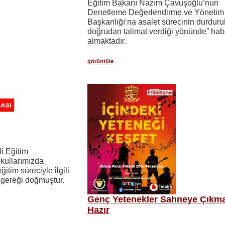
Eğitim Bakanı Nazım Çavuşoğlu’nun
Denetleme Değerlendirme ve Yönetim
Başkanlığı’na asalet sürecinin durduru
doğrudan talimat verdiği yönünde” habe
almaktadır.
görüntüle
i Eğitim
kullarımızda
itim süreciyle ilgili
gereği doğmuştur.
Genç Yetenekler Sahneye Çıkm
Hazır