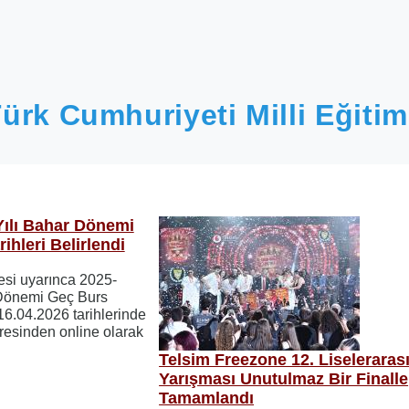
ürk Cumhuriyeti Milli Eğitim
Yılı Bahar Dönemi
hleri Belirlendi
si uyarınca 2025-
 Dönemi Geç Burs
16.04.2026 tarihlerinde
esinden online olarak
Telsim Freezone 12. Liseleraras
Yarışması Unutulmaz Bir Finalle
Tamamlandı