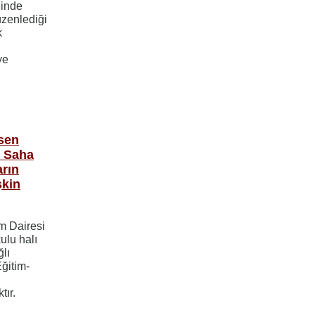
ğinde
üzenlediği
k
ye
rsen
ı Saha
arın
şkin
im Dairesi
ulu halı
ğlı
ğitim-
tır.