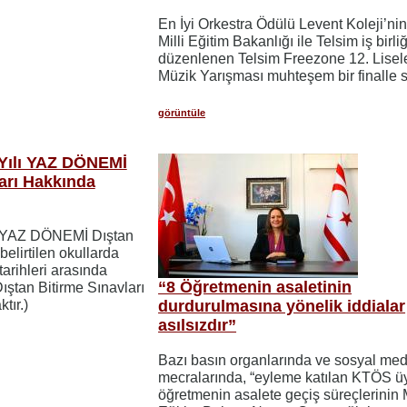
En İyi Orkestra Ödülü Levent Koleji’ni
Milli Eğitim Bakanlığı ile Telsim iş birli
düzenlenen Telsim Freezone 12. Lisel
Müzik Yarışması muhteşem bir finalle s
görüntüle
 Yılı YAZ DÖNEMİ
ları Hakkında
ı YAZ DÖNEMİ Dıştan
belirtilen okullarda
arihleri arasında
“8 Öğretmenin asaletinin
 Dıştan Bitirme Sınavları
tır.)
durdurulmasına yönelik iddialar
asılsızdır”
Bazı basın organlarında ve sosyal me
mecralarında, “eyleme katılan KTÖS ü
öğretmenin asalete geçiş süreçlerinin M