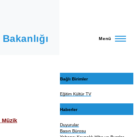
 Bakanlığı
Menü
Bağlı Birimler
Eğitim Kültür TV
Haberler
ı Müzik
Duyurular
Basın Bürosu
Yabancı Kaynaklı Hibe ve Burslar