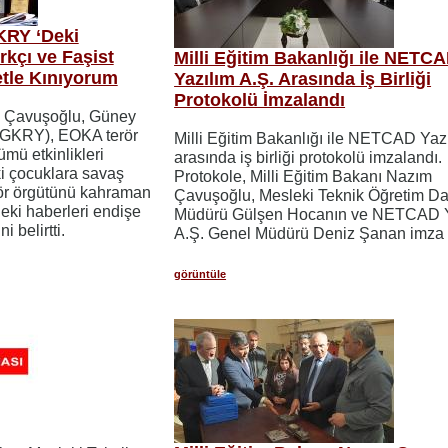
KRY ‘Deki
rkçı ve Faşist
Milli Eğitim Bakanlığı ile NETC
tle Kınıyorum
Yazılım A.Ş. Arasında İş Birliği
Protokolü İmzalandı
m Çavuşoğlu, Güney
 (GKRY), EOKA terör
Milli Eğitim Bakanlığı ile NETCAD Yazı
mü etkinlikleri
arasında iş birliği protokolü imzalandı.
i çocuklara savaş
Protokole, Milli Eğitim Bakanı Nazım
erör örgütünü kahraman
Çavuşoğlu, Mesleki Teknik Öğretim Da
eki haberleri endişe
Müdürü Gülşen Hocanın ve NETCAD Y
i belirtti.
A.Ş. Genel Müdürü Deniz Şanan imza a
görüntüle