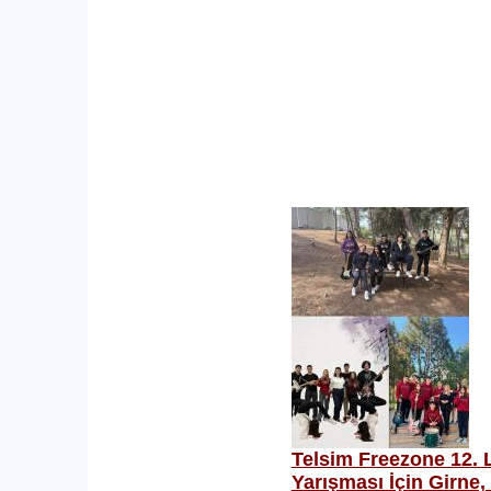
Telsim Freezone 12. 
Yarışması İçin Girne,