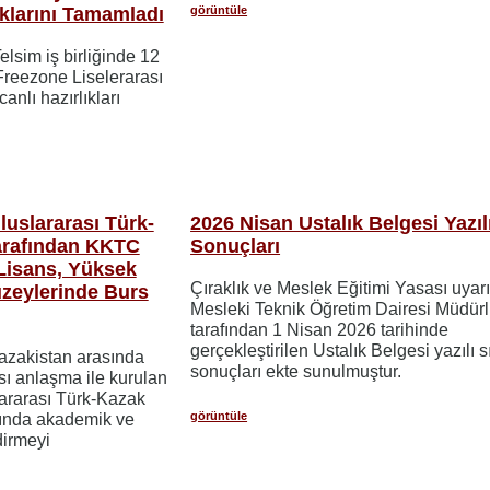
görüntüle
ıklarını Tamamladı
Telsim iş birliğinde 12
Freezone Liselerarası
nlı hazırlıkları
uslararası Türk-
2026 Nisan Ustalık Belgesi Yazıl
Tarafından KKTC
Sonuçları
Lisans, Yüksek
Çıraklık ve Meslek Eğitimi Yasası uyar
zeylerinde Burs
Mesleki Teknik Öğretim Dairesi Müdür
tarafından 1 Nisan 2026 tarihinde
gerçekleştirilen Ustalık Belgesi yazılı 
Kazakistan arasında
sonuçları ekte sunulmuştur.
ı anlaşma ile kurulan
ararası Türk-Kazak
görüntüle
sında akademik ve
ndirmeyi