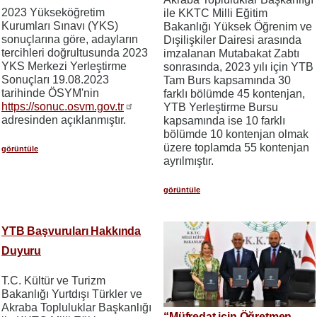
2023 Yükseköğretim
ile KKTC Milli Eğitim
Kurumları Sınavı (YKS)
Bakanlığı Yüksek Öğrenim ve
sonuçlarına göre, adayların
Dışilişkiler Dairesi arasında
tercihleri doğrultusunda 2023
imzalanan Mutabakat Zabtı
YKS Merkezi Yerleştirme
sonrasında, 2023 yılı için YTB
Sonuçları 19.08.2023
Tam Burs kapsamında 30
tarihinde ÖSYM'nin
farklı bölümde 45 kontenjan,
https://sonuc.osvm.gov.tr
YTB Yerleştirme Bursu
adresinden açıklanmıştır.
kapsamında ise 10 farklı
bölümde 10 kontenjan olmak
üzere toplamda 55 kontenjan
görüntüle
ayrılmıştır.
görüntüle
YTB Başvuruları Hakkında
Duyuru
T.C. Kültür ve Turizm
Bakanlığı Yurtdışı Türkler ve
Akraba Topluluklar Başkanlığı
“Müfredat için Öğretmen