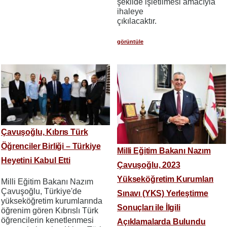
şekilde işletilmesi amacıyla
ihaleye
çıkılacaktır.
görüntüle
Çavuşoğlu, Kıbrıs Türk
Öğrenciler Birliği – Türkiye
Milli Eğitim Bakanı Nazım
Heyetini Kabul Etti
Çavuşoğlu, 2023
Yükseköğretim Kurumları
Milli Eğitim Bakanı Nazım
Çavuşoğlu, Türkiye'de
Sınavı (YKS) Yerleştirme
yükseköğretim kurumlarında
Sonuçları ile İlgili
öğrenim gören Kıbrıslı Türk
öğrencilerin kenetlenmesi
Açıklamalarda Bulundu