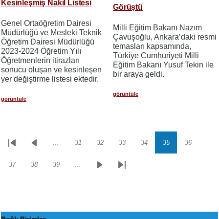
Kesinleşmiş Nakil Listesi
Görüştü
Genel Ortaöğretim Dairesi
Milli Eğitim Bakanı Nazım
Müdürlüğü ve Mesleki Teknik
Çavuşoğlu, Ankara’daki resmi
Öğretim Dairesi Müdürlüğü
temasları kapsamında,
2023-2024 Öğretim Yılı
Türkiye Cumhuriyeti Milli
Öğretmenlerin itirazları
Eğitim Bakanı Yusuf Tekin ile
sonucu oluşan ve kesinleşen
bir araya geldi.
yer değiştirme listesi ektedir.
görüntüle
görüntüle
…
31
32
33
34
35
36
Sayfalama
İlk
Önceki
Sayfa
Sayfa
Sayfa
Sayfa
Sayfa
Sayfa
sayfa
sayfa
37
38
39
…
Sayfa
Sayfa
Sayfa
Sonraki
Son
sayfa
sayfa
Bağlı Birimler