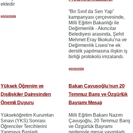
ektedir
“Bir Sınıf da Sen Yap"
görüntüle
kampanyası çerçevesinde,
Milli Eğitim Bakanlığı ile
Değirmenlik - Akıncılar
Belediyesi arasında, Şehit
Mehmet Eray İlkokulu’na ve
Değirmenlik Lisesi’ne ek
derslik yapılmasına ilişkin iş
birliği protokolü imzalandı.
görüntüle
Yüksek Öğrenim ve
Bakan Çavuşoğlu’nun 20
Dışilişkiler Dairesinden
Temmuz Barış ve Özgürlük
Önemli Duyuru
Bayramı Mesajı
Yükseköğretim Kurumları
Milli Eğitim Bakanı Nazım
Sınavı (YKS) Sonrası
Çavuşoğlu, 20 Temmuz Barış
Öğrenciler Tercihlerini
ve Özgürlük Bayramı
Yapmaya Başladı.
nedeniyle mesaj yayımladı.