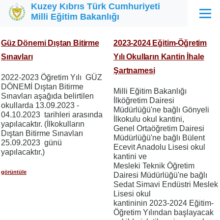
Kuzey Kıbrıs Türk Cumhuriyeti
Ana içeriğe atla
Milli Eğitim Bakanlığı
Menü
Güz Dönemi Dıştan Bitirme
2023-2024 Eğitim-Öğretim
Sınavları
Yılı Okulların Kantin İhale
Şartnamesi
2022-2023 Öğretim Yılı GÜZ
DÖNEMİ Dıştan Bitirme
Milli Eğitim Bakanlığı
Sınavları aşağıda belirtilen
İlköğretim Dairesi
okullarda 13.09.2023 -
Müdürlüğü'ne bağlı Gönyeli
04.10.2023 tarihleri arasında
İlkokulu okul kantini,
yapılacaktır. (İlkokulların
Genel Ortaöğretim Dairesi
Dıştan Bitirme Sınavları
Müdürlüğü'ne bağlı Bülent
25.09.2023 günü
Ecevit Anadolu Lisesi okul
yapılacaktır.)
kantini ve
Mesleki Teknik Öğretim
görüntüle
Dairesi Müdürlüğü'ne bağlı
Sedat Simavi Endüstri Meslek
Lisesi okul
kantininin 2023-2024 Eğitim-
Öğretim Yılından başlayacak