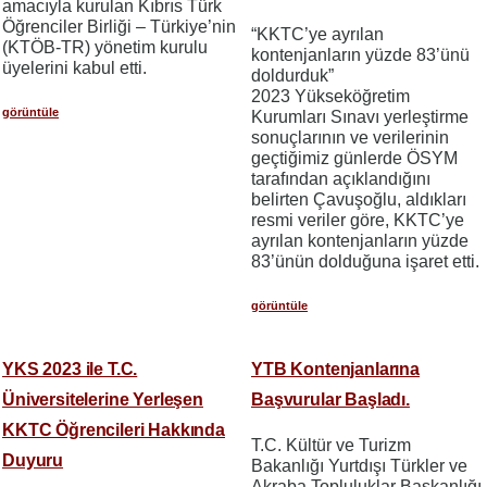
amacıyla kurulan Kıbrıs Türk
Öğrenciler Birliği – Türkiye’nin
“KKTC’ye ayrılan
(KTÖB-TR) yönetim kurulu
kontenjanların yüzde 83’ünü
üyelerini kabul etti.
doldurduk”
2023 Yükseköğretim
görüntüle
Kurumları Sınavı yerleştirme
sonuçlarının ve verilerinin
geçtiğimiz günlerde ÖSYM
tarafından açıklandığını
belirten Çavuşoğlu, aldıkları
resmi veriler göre, KKTC’ye
ayrılan kontenjanların yüzde
83’ünün dolduğuna işaret etti.
görüntüle
YKS 2023 ile T.C.
YTB Kontenjanlarına
Üniversitelerine Yerleşen
Başvurular Başladı.
KKTC Öğrencileri Hakkında
T.C. Kültür ve Turizm
Duyuru
Bakanlığı Yurtdışı Türkler ve
Akraba Topluluklar Başkanlığı