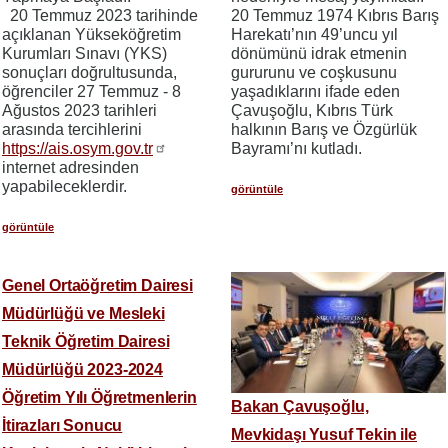
20 Temmuz 2023 tarihinde
20 Temmuz 1974 Kıbrıs Barış
açıklanan Yükseköğretim
Harekatı’nın 49’uncu yıl
Kurumları Sınavı (YKS)
dönümünü idrak etmenin
sonuçları doğrultusunda,
gururunu ve coşkusunu
öğrenciler 27 Temmuz - 8
yaşadıklarını ifade eden
Ağustos 2023 tarihleri
Çavuşoğlu, Kıbrıs Türk
arasında tercihlerini
halkının Barış ve Özgürlük
https://ais.osym.gov.tr
Bayramı’nı kutladı.
internet adresinden
yapabileceklerdir.
görüntüle
görüntüle
Genel Ortaöğretim Dairesi
Müdürlüğü ve Mesleki
Teknik Öğretim Dairesi
Müdürlüğü 2023-2024
Öğretim Yılı Öğretmenlerin
Bakan Çavuşoğlu,
İtirazları Sonucu
Mevkidaşı Yusuf Tekin ile