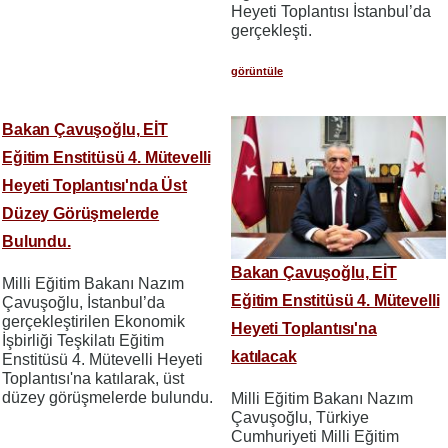
Heyeti Toplantısı İstanbul’da
gerçekleşti.
görüntüle
Bakan Çavuşoğlu, EİT
Eğitim Enstitüsü 4. Mütevelli
Heyeti Toplantısı'nda Üst
Düzey Görüşmelerde
Bulundu.
Bakan Çavuşoğlu, EİT
Milli Eğitim Bakanı Nazım
Eğitim Enstitüsü 4. Mütevelli
Çavuşoğlu, İstanbul’da
gerçekleştirilen Ekonomik
Heyeti Toplantısı'na
İşbirliği Teşkilatı Eğitim
katılacak
Enstitüsü 4. Mütevelli Heyeti
Toplantısı'na katılarak, üst
düzey görüşmelerde bulundu.
Milli Eğitim Bakanı Nazım
Çavuşoğlu, Türkiye
Cumhuriyeti Milli Eğitim