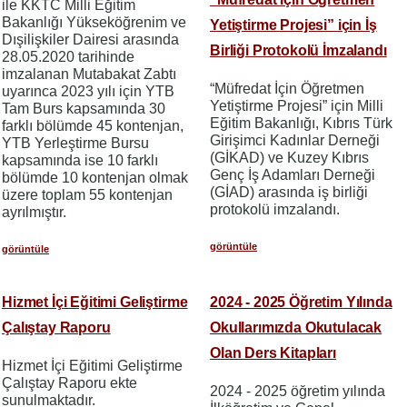
ile KKTC Milli Eğitim
Bakanlığı Yükseköğrenim ve
Yetiştirme Projesi” için İş
Dışilişkiler Dairesi arasında
Birliği Protokolü İmzalandı
28.05.2020 tarihinde
imzalanan Mutabakat Zabtı
“Müfredat İçin Öğretmen
uyarınca 2023 yılı için YTB
Yetiştirme Projesi” için Milli
Tam Burs kapsamında 30
Eğitim Bakanlığı, Kıbrıs Türk
farklı bölümde 45 kontenjan,
Girişimci Kadınlar Derneği
YTB Yerleştirme Bursu
(GİKAD) ve Kuzey Kıbrıs
kapsamında ise 10 farklı
Genç İş Adamları Derneği
bölümde 10 kontenjan olmak
(GİAD) arasında iş birliği
üzere toplam 55 kontenjan
protokolü imzalandı.
ayrılmıştır.
görüntüle
görüntüle
Hizmet İçi Eğitimi Geliştirme
2024 - 2025 Öğretim Yılında
Çalıştay Raporu
Okullarımızda Okutulacak
Olan Ders Kitapları
Hizmet İçi Eğitimi Geliştirme
Çalıştay Raporu ekte
2024 - 2025 öğretim yılında
sunulmaktadır.