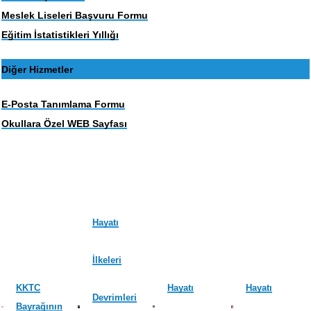
Meslek Liseleri Başvuru Formu
Eğitim İstatistikleri Yıllığı
Diğer Hizmetler
E-Posta Tanımlama Formu
Okullara Özel WEB Sayfası
Hayatı
İlkeleri
KKTC
Hayatı
Hayatı
Devrimleri
Bayrağının