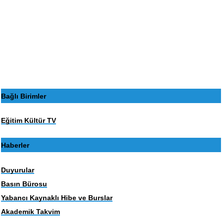
Bağlı Birimler
Eğitim Kültür TV
Haberler
Duyurular
Basın Bürosu
Yabancı Kaynaklı Hibe ve Burslar
Akademik Takvim