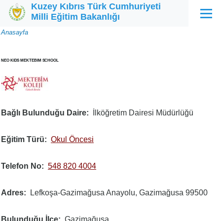
Kuzey Kıbrıs Türk Cumhuriyeti
Ana içeriğe atla
Milli Eğitim Bakanlığı
Menü
Sayfa
Anasayfa
yolu
NEO KIDS MEKTEBIM SCHOOL
Bağlı Bulunduğu Daire
İlköğretim Dairesi Müdürlüğü
Eğitim Türü
Okul Öncesi
Telefon No
548 820 4004
Adres
Lefkoşa-Gazimağusa Anayolu, Gazimağusa 99500
Bulunduğu İlçe
Gazimağusa