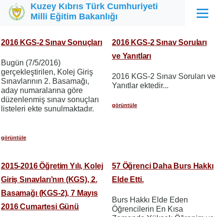
Kuzey Kıbrıs Türk Cumhuriyeti
Ana içeriğe atla
Milli Eğitim Bakanlığı
Menü
2016 KGS-2 Sınav Sonuçları
2016 KGS-2 Sınav Soruları
ve Yanıtları
Bugün (7/5/2016)
gerçekleştirilen, Kolej Giriş
2016 KGS-2 Sınav Soruları ve
Sınavlarının 2. Basamağı,
Yanıtlar ektedir...
aday numaralarına göre
düzenlenmiş sınav sonuçları
görüntüle
listeleri ekte sunulmaktadır.
görüntüle
2015-2016 Öğretim Yılı, Kolej
57 Öğrenci Daha Burs Hakkı
Giriş Sınavları’nın (KGS), 2.
Elde Etti.
Basamağı (KGS-2), 7 Mayıs
Burs Hakkı Elde Eden
2016 Cumartesi Günü
Öğrencilerin En Kısa