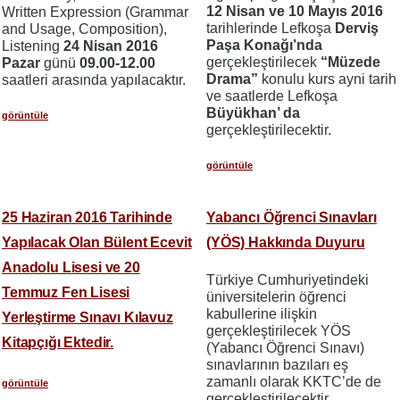
12 Nisan ve 10 Mayıs 2016
Written Expression (Grammar
tarihlerinde Lefkoşa
Derviş
and Usage, Composition),
Paşa Konağı’nda
Listening
24 Nisan 2016
gerçekleştirilecek
“Müzede
Pazar
günü
09.00-12.00
Drama”
konulu kurs ayni tarih
saatleri arasında yapılacaktır.
ve saatlerde Lefkoşa
Büyükhan’ da
görüntüle
gerçekleştirilecektir.
görüntüle
25 Haziran 2016 Tarihinde
Yabancı Öğrenci Sınavları
Yapılacak Olan Bülent Ecevit
(YÖS) Hakkında Duyuru
Anadolu Lisesi ve 20
Türkiye Cumhuriyetindeki
Temmuz Fen Lisesi
üniversitelerin öğrenci
kabullerine ilişkin
Yerleştirme Sınavı Kılavuz
gerçekleştirilecek YÖS
Kitapçığı Ektedir.
(Yabancı Öğrenci Sınavı)
sınavlarının bazıları eş
zamanlı olarak KKTC’de de
görüntüle
gerçekleştirilecektir.