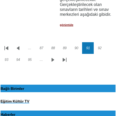
Gerçekleştirilecek olan
sınavların tarihleri ve sınav
merkezleri aşağıdaki gibidir.
görüntüle
…
87
88
89
90
91
92
Sayfalama
İlk
Önceki
Sayfa
Sayfa
Sayfa
Sayfa
Sayfa
Sayfa
sayfa
sayfa
93
94
95
…
Sayfa
Sayfa
Sayfa
Sonraki
Son
sayfa
sayfa
Bağlı Birimler
Eğitim Kültür TV
Haberler