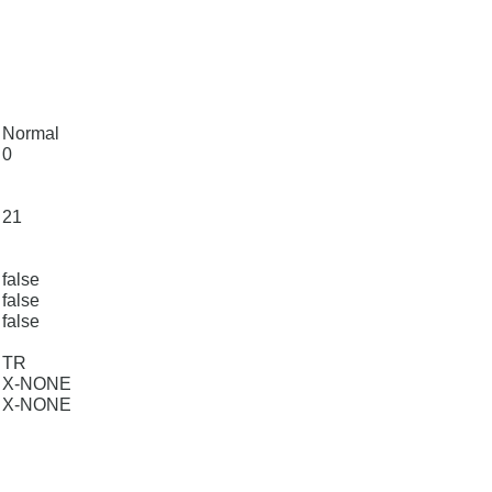
Normal
0
21
false
false
false
TR
X-NONE
X-NONE