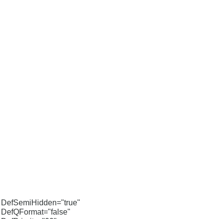
DefSemiHidden="true"
DefQFormat="false"