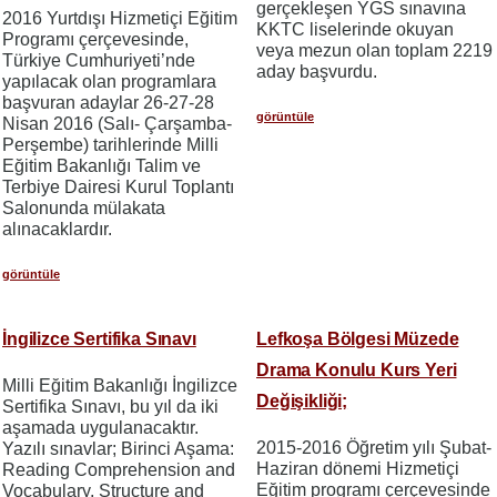
gerçekleşen YGS sınavına
2016 Yurtdışı Hizmetiçi Eğitim
KKTC liselerinde okuyan
Programı çerçevesinde,
veya mezun olan toplam 2219
Türkiye Cumhuriyeti’nde
aday başvurdu.
yapılacak olan programlara
başvuran adaylar 26-27-28
görüntüle
Nisan 2016 (Salı- Çarşamba-
Perşembe) tarihlerinde Milli
Eğitim Bakanlığı Talim ve
Terbiye Dairesi Kurul Toplantı
Salonunda mülakata
alınacaklardır.
görüntüle
İngilizce Sertifika Sınavı
Lefkoşa Bölgesi Müzede
Drama Konulu Kurs Yeri
Milli Eğitim Bakanlığı İngilizce
Değişikliği;
Sertifika Sınavı, bu yıl da iki
aşamada uygulanacaktır.
2015-2016 Öğretim yılı Şubat-
Yazılı sınavlar; Birinci Aşama:
Haziran dönemi Hizmetiçi
Reading Comprehension and
Eğitim programı çerçevesinde
Vocabulary, Structure and