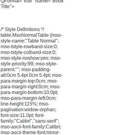
QFormat="true" Name="Book
Title">
/* Style Definitions */
table.MsoNormalTable {mso-
style-name:"Table Normal";
mso-tstyle-rowband-size:0;
mso-tstyle-colband-size:0;
mso-style-noshow:yes; mso-
style-priority:99; mso-style-
parent:""; mso-padding-
alt:0cm 5.4pt 0cm 5.4pt; mso-
para-margin-top:0cm; mso-
para-margin-right:0cm; mso-
para-margin-bottom:10.0pt;
mso-para-margin-left:0cm;
line-height:115%; mso-
pagination:widow-orphan;
font-size:11.0pt; font-
family:"Calibri","sans-serif";
mso-ascii-font-family:Calibri;
mso-ascii-theme-font:minor-