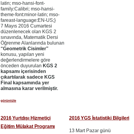
latin; mso-hansi-font-
family:Calibri; mso-hansi-
theme-font:minor-latin; mso-
fareast-language:EN-US;}
7 Mayıs 2016 Cumartesi
düzenlenecek olan KGS 2
sınavında, Matematik Dersi
Öğrenme Alanlarında bulunan
“Geometrik Cisimler”
konusu, yapılan yeni
değerlendirmelere göre
önceden duyurulan
KGS 2
kapsamı içerisinden
çıkartılarak sadece KGS
Final kapsamında yer
almasına karar verilmiştir.
görüntüle
2016 Yurtdışı Hizmetiçi
2016 YGS İstatistiki Bilgileri
Eğitim Mülakat Programı
13 Mart Pazar günü