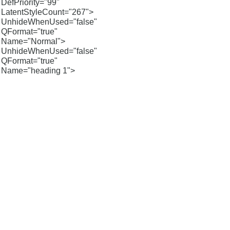
DefPriority="99"
LatentStyleCount="267">
UnhideWhenUsed="false"
QFormat="true"
Name="Normal">
UnhideWhenUsed="false"
QFormat="true"
Name="heading 1">