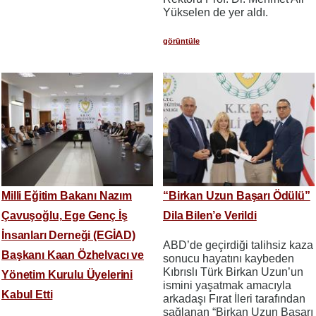
Yükselen de yer aldı.
görüntüle
Milli Eğitim Bakanı Nazım
“Birkan Uzun Başarı Ödülü”
Çavuşoğlu, Ege Genç İş
Dila Bilen’e Verildi
İnsanları Derneği (EGİAD)
ABD’de geçirdiği talihsiz kaza
Başkanı Kaan Özhelvacı ve
sonucu hayatını kaybeden
Kıbrıslı Türk Birkan Uzun’un
Yönetim Kurulu Üyelerini
ismini yaşatmak amacıyla
Kabul Etti
arkadaşı Fırat İleri tarafından
sağlanan “Birkan Uzun Başarı