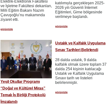
Elektrik-Elektronik Fakültesi
katılımıyla gerçekleşen 2025-
ve İşletme Fakültesi dekanları,
2026 yılı Güvenli İnternet
Milli Eğitim Bakanı Nazım
Eğitimleri, Girne bölgesinde
Çavuşoğlu’nu makamında
verilmeye başlandı.
ziyaret etti.
görüntüle
görüntüle
Ustalık ve Kalfalık Uygulama
Sınav Tarihleri Belirlendi
28 dalda ustalık, 9 dalda
kalfalık olmak üzere toplam 37
dalda 254 kişinin katılacağı
Ustalık ve Kalfalık Uygulama
Sınavı tarih ve listeleri
Yeşil Okullar Programı
belirlenmiştir.
“Doğal ve Kültürel Miras”
görüntüle
Temalı İş Birliği Protokolü
İmzalandı