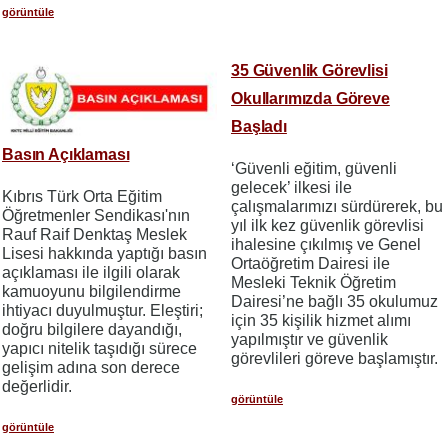
görüntüle
35 Güvenlik Görevlisi
Okullarımızda Göreve
Başladı
Basın Açıklaması
‘Güvenli eğitim, güvenli
gelecek’ ilkesi ile
Kıbrıs Türk Orta Eğitim
çalışmalarımızı sürdürerek, bu
Öğretmenler Sendikası'nın
yıl ilk kez güvenlik görevlisi
Rauf Raif Denktaş Meslek
ihalesine çıkılmış ve Genel
Lisesi hakkında yaptığı basın
Ortaöğretim Dairesi ile
açıklaması ile ilgili olarak
Mesleki Teknik Öğretim
kamuoyunu bilgilendirme
Dairesi’ne bağlı 35 okulumuz
ihtiyacı duyulmuştur. Eleştiri;
için 35 kişilik hizmet alımı
doğru bilgilere dayandığı,
yapılmıştır ve güvenlik
yapıcı nitelik taşıdığı sürece
görevlileri göreve başlamıştır.
gelişim adına son derece
değerlidir.
görüntüle
görüntüle