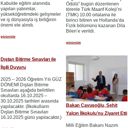
Kabulde eğitim alanında
Ödülü” bugün düzenlenen
yapılan yatırımlar,
törenle Türk Maarif Koleji’ni
yükseköğretimdeki gelişmeler
(TMK) 10.00 ortalama ile
ve iş dünyasıyla iş birliğinin
birinci bitiren ve Hollanda’da
önemi ele alındı.
Fizik bölümünü kazanan Dila
Bilen’e verildi.
görüntüle
görüntüle
Dıştan Bitirme Sınavları ile
İlgili Duyuru
2025 – 2026 Öğretim Yılı GÜZ
DÖNEMİ Dıştan Bitirme
Sınavları aşağıda belirtilen
okullarda 16.10.2025 –
30.10.2025 tarihleri arasında
Bakan Çavuşoğlu, Şehit
yapılacaktır. (İlkokulların
Dıştan Bitirme Sınavları
Yalçın İlkokulu’nu Ziyaret Etti
16.10.2025 günü yapılacaktır.)
Milli Eğitim Bakanı Nazım