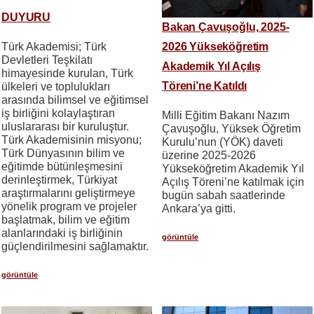
DUYURU
Bakan Çavuşoğlu, 2025-
2026 Yükseköğretim
Türk Akademisi; Türk
Devletleri Teşkilatı
Akademik Yıl Açılış
himayesinde kurulan, Türk
Töreni’ne Katıldı
ülkeleri ve toplulukları
arasında bilimsel ve eğitimsel
iş birliğini kolaylaştıran
Milli Eğitim Bakanı Nazım
uluslararası bir kuruluştur.
Çavuşoğlu, Yüksek Öğretim
Türk Akademisinin misyonu;
Kurulu’nun (YÖK) daveti
Türk Dünyasının bilim ve
üzerine 2025-2026
eğitimde bütünleşmesini
Yükseköğretim Akademik Yıl
derinleştirmek, Türkiyat
Açılış Töreni’ne katılmak için
araştırmalarını geliştirmeye
bugün sabah saatlerinde
yönelik program ve projeler
Ankara’ya gitti.
başlatmak, bilim ve eğitim
alanlarındaki iş birliğinin
görüntüle
güçlendirilmesini sağlamaktır.
görüntüle