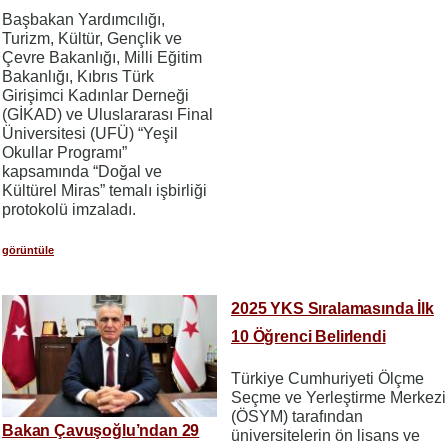
Başbakan Yardımcılığı,
Turizm, Kültür, Gençlik ve
Çevre Bakanlığı, Milli Eğitim
Bakanlığı, Kıbrıs Türk
Girişimci Kadınlar Derneği
(GİKAD) ve Uluslararası Final
Üniversitesi (UFÜ) “Yeşil
Okullar Programı”
kapsamında “Doğal ve
Kültürel Miras” temalı işbirliği
protokolü imzaladı.
görüntüle
2025 YKS Sıralamasında İlk
10 Öğrenci Belirlendi
Türkiye Cumhuriyeti Ölçme
Seçme ve Yerleştirme Merkezi
(ÖSYM) tarafından
Bakan Çavuşoğlu’ndan 29
üniversitelerin ön lisans ve