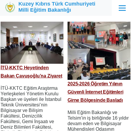
Kuzey Kıbrıs Türk Cumhuriyeti
Ana içeriğe atla
Milli Eğitim Bakanlığı
Menü
İTÜ-KKTC Heyetinden
Bakan Çavuşoğlu’na Ziyaret
2025-2026 Öğretim Yılının
İTÜ-KKTC Eğitim Araştırma
Güvenli İnternet Eğitimleri
Yerleşkeleri Yönetim Kurulu
Başkan ve üyeleri ile İstanbul
Girne Bölgesinde Başladı
Teknik Üniversitesi’nin
Bilgisayar ve Bilişim
Milli Eğitim Bakanlığı ve
Fakültesi, Denizcilik
Telsim’in iş birliğinde 16 yıldır
Fakültesi, Gemi İnşaatı ve
devam eden ve Bilgisayar
Deniz Bilimleri Fakültesi,
Mühendisleri Odasının