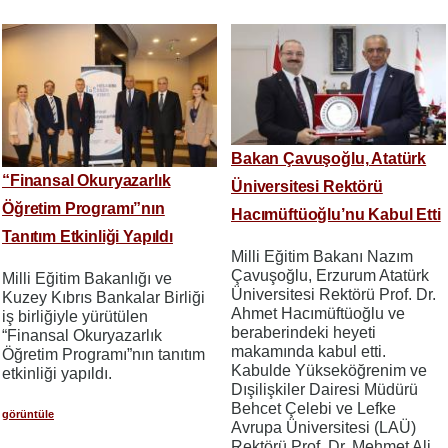
Bakan Çavuşoğlu, Atatürk
“Finansal Okuryazarlık
Üniversitesi Rektörü
Öğretim Programı”nın
Hacımüftüoğlu’nu Kabul Etti
Tanıtım Etkinliği Yapıldı
Milli Eğitim Bakanı Nazım
Çavuşoğlu, Erzurum Atatürk
Milli Eğitim Bakanlığı ve
Üniversitesi Rektörü Prof. Dr.
Kuzey Kıbrıs Bankalar Birliği
Ahmet Hacımüftüoğlu ve
iş birliğiyle yürütülen
beraberindeki heyeti
“Finansal Okuryazarlık
makamında kabul etti.
Öğretim Programı”nın tanıtım
Kabulde Yükseköğrenim ve
etkinliği yapıldı.
Dışilişkiler Dairesi Müdürü
Behcet Çelebi ve Lefke
görüntüle
Avrupa Üniversitesi (LAÜ)
Rektörü Prof. Dr. Mehmet Ali