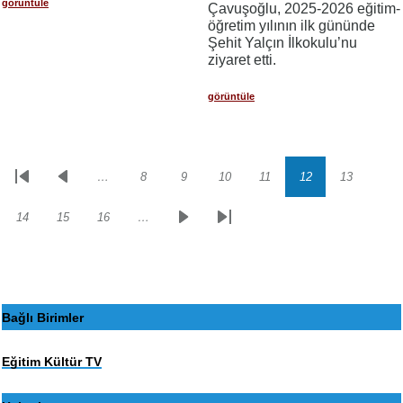
görüntüle
Çavuşoğlu, 2025-2026 eğitim-
öğretim yılının ilk gününde
Şehit Yalçın İlkokulu’nu
ziyaret etti.
görüntüle
…
8
9
10
11
12
13
Sayfalama
İlk
Önceki
Sayfa
Sayfa
Sayfa
Sayfa
Sayfa
Sayfa
sayfa
sayfa
14
15
16
…
Sayfa
Sayfa
Sayfa
Sonraki
Son
sayfa
sayfa
Bağlı Birimler
Eğitim Kültür TV