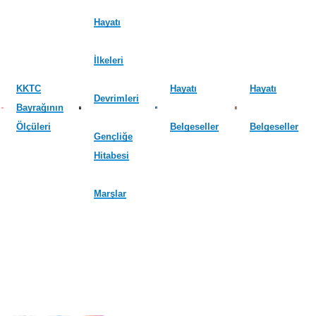
Hayatı
İlkeleri
KKTC
Hayatı
Hayatı
Devrimleri
Bayrağının
Ölçüleri
Belgeseller
Belgeseller
Gençliğe
Hitabesi
Marşlar