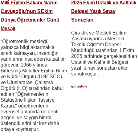
Millî Eğitim Bakanı Nazım
2025 Ekim Ustalık ve Kalfalık
Çavuşoğlu’nun 5 Ekim
Belgesi Yazılı Sınav
Dünya Öğretmenler Günü
Sonuçları
Mesajı
Çıraklık ve Meslek Eğitimi
Yasası uyarınca Mesleki
“Öğretmenlik mesleği,
Teknik Öğretim Dairesi
yalnızca bilgi aktarmakla
Müdürlüğü tarafından 1 Ekim
sınırlı kalmayan, insanlığın
2025 tarihinde gerçekleştirilen
yarınlarını inşa eden kutsal bir
Ustalık ve Kalfalık Belgesi
görevdir. 1966 yılında
yazılı sınav sonuçları ekte
Birleşmiş Milletler Eğitim Bilim
sunulmuştur.
ve Kültür Örgütü (UNESCO)
ve Uluslararası Çalışma
görüntüle
Örgütü (İLO) tarafından kabul
edilen "Öğretmenlerin
Statüsüne İlişkin Tavsiye
Kararı," öğretmenlerin
evrensel anlamda ne denli
değerli ve saygın bir rol
üstlendiklerini bir kez daha
ortaya koymuştur.