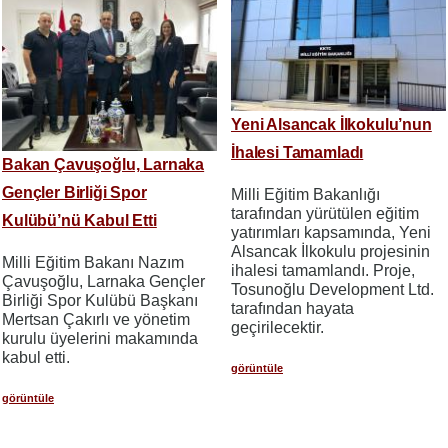
Yeni Alsancak İlkokulu’nun
İhalesi Tamamladı
Bakan Çavuşoğlu, Larnaka
Gençler Birliği Spor
Milli Eğitim Bakanlığı
tarafından yürütülen eğitim
Kulübü’nü Kabul Etti
yatırımları kapsamında, Yeni
Alsancak İlkokulu projesinin
Milli Eğitim Bakanı Nazım
ihalesi tamamlandı. Proje,
Çavuşoğlu, Larnaka Gençler
Tosunoğlu Development Ltd.
Birliği Spor Kulübü Başkanı
tarafından hayata
Mertsan Çakırlı ve yönetim
geçirilecektir.
kurulu üyelerini makamında
kabul etti.
görüntüle
görüntüle