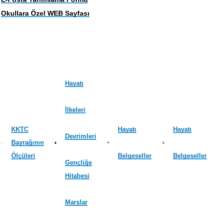
Okullara Özel WEB Sayfası
Hayatı
İlkeleri
KKTC
Hayatı
Hayatı
Devrimleri
Bayrağının
Ölçüleri
Belgeseller
Belgeseller
Gençliğe
Hitabesi
Marşlar