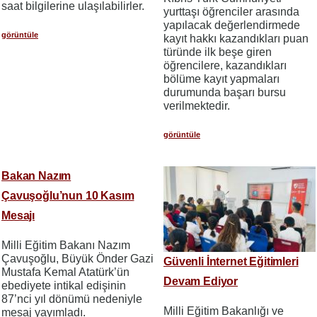
saat bilgilerine ulaşılabilirler.
yurttaşı öğrenciler arasında
yapılacak değerlendirmede
görüntüle
kayıt hakkı kazandıkları puan
türünde ilk beşe giren
öğrencilere, kazandıkları
bölüme kayıt yapmaları
durumunda başarı bursu
verilmektedir.
görüntüle
Bakan Nazım
Çavuşoğlu’nun 10 Kasım
Mesajı
Milli Eğitim Bakanı Nazım
Çavuşoğlu, Büyük Önder Gazi
Güvenli İnternet Eğitimleri
Mustafa Kemal Atatürk’ün
Devam Ediyor
ebediyete intikal edişinin
87’nci yıl dönümü nedeniyle
Milli Eğitim Bakanlığı ve
mesaj yayımladı.