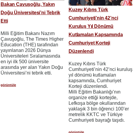
Bakan Çavuşoğlu, Yakın
Kuzey Kıbrıs Türk
Doğu Üniversitesi’ni Tebrik
Cumhuriyeti’nin 42’nci
Etti
Kuruluş Yıl Dönümü
Milli Eğitim Bakanı Nazım
Kutlamaları Kapsamında
Çavuşoğlu, The Times Higher
Cumhuriyet Korteji
Education (THE) tarafından
yayınlanan 2026 Dünya
Düzenlendi
Üniversiteleri Sıralamasında
en iyi ilk 500 üniversite
Kuzey Kıbrıs Türk
arasında yer alan Yakın Doğu
Cumhuriyeti’nin 42’nci kuruluş
Üniversitesi’ni tebrik etti.
yıl dönümü kutlamaları
kapsamında, Cumhuriyet
görüntüle
Korteji düzenlendi.
Milli Eğitim Bakanlığı’nın
organize ettiği kortejde,
Lefkoşa bölge okullarından
yaklaşık 3 bin öğrenci 100’er
metrelik KKTC ve Türkiye
Cumhuriyeti bayrağı taşıdı.
görüntüle