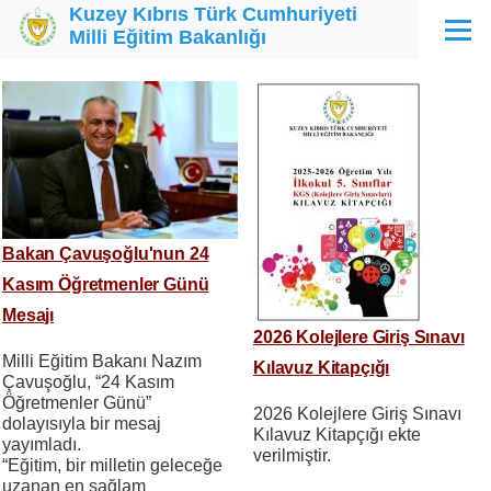
Kuzey Kıbrıs Türk Cumhuriyeti
Ana içeriğe atla
Milli Eğitim Bakanlığı
Menü
Bakan Çavuşoğlu'nun 24
Kasım Öğretmenler Günü
Mesajı
2026 Kolejlere Giriş Sınavı
Milli Eğitim Bakanı Nazım
Kılavuz Kitapçığı
Çavuşoğlu, “24 Kasım
Öğretmenler Günü”
2026 Kolejlere Giriş Sınavı
dolayısıyla bir mesaj
Kılavuz Kitapçığı ekte
yayımladı.
verilmiştir.
“Eğitim, bir milletin geleceğe
uzanan en sağlam