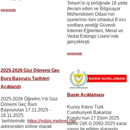
Telsim’in iş birliğinde 16 yıldır
devam eden ve Bilgisayar
görüntüle
Mühendisleri Odası’nın
üyelerinin tüm ortaokul 6’ıncı
sınıflara verdiği Güvenli
İnternet Eğitimleri, Meral ve
Vedat Ertüngü Lisesi’nde
gerçekleşti.
görüntüle
2025-2026 Güz Dönemi Geç
Burs Başvuru Tarihleri
Açıklandı
Basın Açıklaması
2025-2026 Öğretim Yılı Güz
Dönemi Geç Burs
Kuzey Kıbrıs Türk
Başvuruları 17.11.2025 -
Cumhuriyeti Bakanlar
18.11.2025
Kurulu’nun 27 Ekim 2025
tarihlerinde
https://yobis.mebnet.net
tarihli Ü(K-I) 2093-2025 karar
adresinden online olarak
sayısı ile eğitim alanında