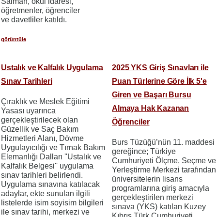
Salman, okul idaresi,
öğretmenler, öğrenciler
ve davetliler katıldı.
görüntüle
Ustalık ve Kalfalık Uygulama
2025 YKS Giriş Sınavları ile
Sınav Tarihleri
Puan Türlerine Göre İlk 5'e
Giren ve Başarı Bursu
Çıraklık ve Meslek Eğitimi
Almaya Hak Kazanan
Yasası uyarınca
gerçekleştirilecek olan
Öğrenciler
Güzellik ve Saç Bakım
Hizmetleri Alanı, Dövme
Burs Tüzüğü’nün 11. maddesi
Uygulayıcılığı ve Tırnak Bakım
gereğince; Türkiye
Elemanlığı Dalları ''Ustalık ve
Cumhuriyeti Ölçme, Seçme ve
Kalfalık Belgesi'' uygulama
Yerleştirme Merkezi tarafından
sınav tarihleri belirlendi.
üniversitelerin lisans
Uygulama sınavına katılacak
programlarına giriş amacıyla
adaylar, ekte sunulan ilgili
gerçekleştirilen merkezi
listelerde isim soyisim bilgileri
sınava (YKS) katılan Kuzey
ile sınav tarihi, merkezi ve
Kıbrıs Türk Cumhuriyeti