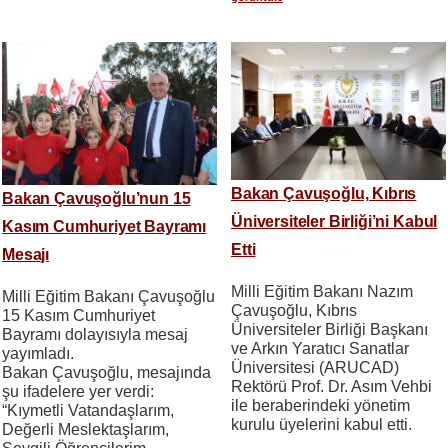
Bakan Çavuşoğlu, Kıbrıs
Bakan Çavuşoğlu’nun 15
Üniversiteler Birliği’ni Kabul
Kasım Cumhuriyet Bayramı
Etti
Mesajı
Milli Eğitim Bakanı Nazım
Milli Eğitim Bakanı Çavuşoğlu
Çavuşoğlu, Kıbrıs
15 Kasım Cumhuriyet
Üniversiteler Birliği Başkanı
Bayramı dolayısıyla mesaj
ve Arkın Yaratıcı Sanatlar
yayımladı.
Üniversitesi (ARUCAD)
Bakan Çavuşoğlu, mesajında
Rektörü Prof. Dr. Asım Vehbi
şu ifadelere yer verdi:
ile beraberindeki yönetim
“Kıymetli Vatandaşlarım,
kurulu üyelerini kabul etti.
Değerli Meslektaşlarım,