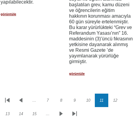
yapılabilecektir.
başlatılan grev, kamu düzeni
ve öğrencilerin eğitim
görüntüle
hakkının korunması amacıyla
60 gün süreyle ertelenmiştir.
Bu karar yürürlükteki “Grev ve
Referandum Yasası’nın” 16.
maddesinin (3)’üncü fıkrasının
yetkisine dayanarak alınmış
ve Resmi Gazete ’de
yayımlanarak yürürlüğe
girmiştir.
görüntüle
…
7
8
9
10
11
12
Sayfalama
İlk
Önceki
Sayfa
Sayfa
Sayfa
Sayfa
Sayfa
Sayfa
sayfa
sayfa
13
14
15
…
Sayfa
Sayfa
Sayfa
Sonraki
Son
sayfa
sayfa