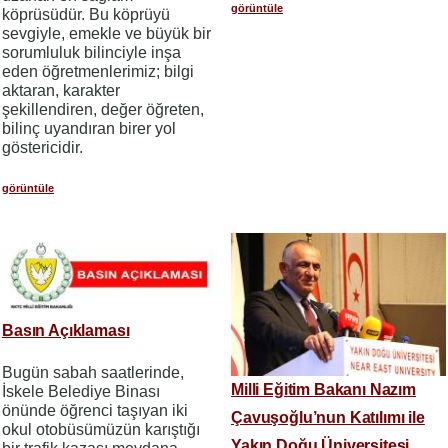
görüntüle
köprüsüdür. Bu köprüyü
sevgiyle, emekle ve büyük bir
sorumluluk bilinciyle inşa
eden öğretmenlerimiz; bilgi
aktaran, karakter
şekillendiren, değer öğreten,
bilinç uyandıran birer yol
göstericidir.
görüntüle
Basın Açıklaması
Bugün sabah saatlerinde,
Milli Eğitim Bakanı Nazım
İskele Belediye Binası
önünde öğrenci taşıyan iki
Çavuşoğlu’nun Katılımı ile
okul otobüsümüzün karıştığı
Yakın Doğu Üniversitesi