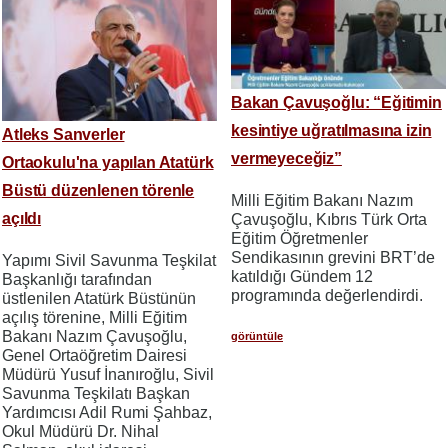
Bakan Çavuşoğlu: “Eğitimin
kesintiye uğratılmasına izin
Atleks Sanverler
vermeyeceğiz”
Ortaokulu'na yapılan Atatürk
Büstü düzenlenen törenle
Milli Eğitim Bakanı Nazım
açıldı
Çavuşoğlu, Kıbrıs Türk Orta
Eğitim Öğretmenler
Sendikasının grevini BRT’de
Yapımı Sivil Savunma Teşkilat
katıldığı Gündem 12
Başkanlığı tarafından
programında değerlendirdi.
üstlenilen Atatürk Büstünün
açılış törenine, Milli Eğitim
Bakanı Nazım Çavuşoğlu,
görüntüle
Genel Ortaöğretim Dairesi
Müdürü Yusuf İnanıroğlu, Sivil
Savunma Teşkilatı Başkan
Yardımcısı Adil Rumi Şahbaz,
Okul Müdürü Dr. Nihal