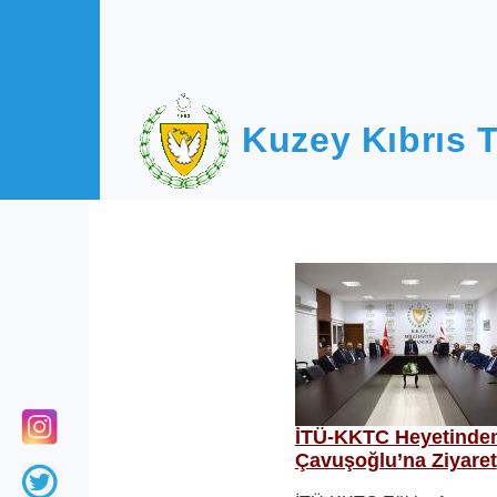
Ana içeriğe atla
Kuzey Kıbrıs T
İTÜ-KKTC Heyetinde
Çavuşoğlu’na Ziyaret