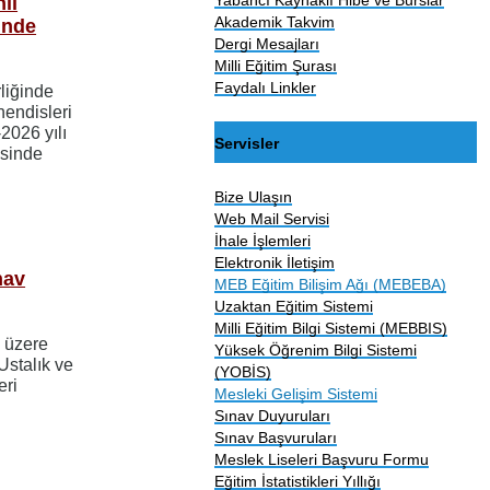
li
Akademik Takvim
inde
Dergi Mesajları
Milli Eğitim Şurası
Faydalı Linkler
rliğinde
hendisleri
2026 yılı
Servisler
esinde
Bize Ulaşın
Web Mail Servisi
İhale İşlemleri
Elektronik İletişim
nav
MEB Eğitim Bilişim Ağı (MEBEBA)
Uzaktan Eğitim Sistemi
Milli Eğitim Bilgi Sistemi (MEBBIS)
k üzere
Yüksek Öğrenim Bilgi Sistemi
Ustalık ve
(YOBİS)
eri
Mesleki Gelişim Sistemi
Sınav Duyuruları
Sınav Başvuruları
Meslek Liseleri Başvuru Formu
Eğitim İstatistikleri Yıllığı