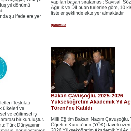
yapılan başarı sıralaması; Sayısal, Söz
uluş yıl dönümü
Ağırlık ve Dil puan türlerine göre, 10 kiş
dı.
listeler şeklinde ekte yer almaktadır.
da şu ifadelere yer
görüntüle
Bakan Çavuşoğlu, 2025-2026
Yükseköğretim Akademik Yıl Açı
tleri Teşkilatı
Töreni’ne Katıldı
 ülkeleri ve
sel ve eğitimsel iş
Milli Eğitim Bakanı Nazım Çavuşoğlu,
lararası bir kuruluştur.
Öğretim Kurulu’nun (YÖK) daveti üzer
nu; Türk Dünyasının
2026 Yükseköğretim Akademik Yıl Açıl
şmesini derinleştirmek,