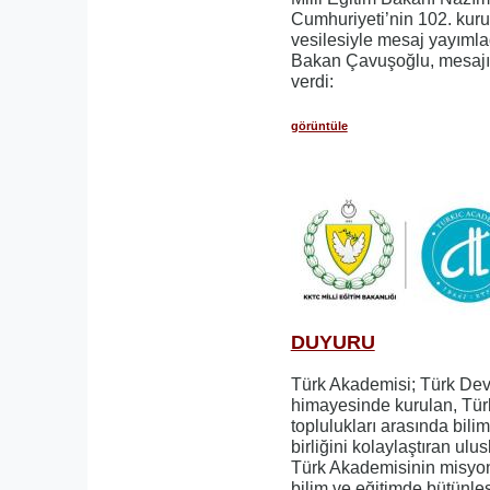
Cumhuriyeti’nin 102. kur
vesilesiyle mesaj yayımla
Bakan Çavuşoğlu, mesajın
verdi:
görüntüle
DUYURU
Türk Akademisi; Türk Devle
himayesinde kurulan, Türk
toplulukları arasında bilim
birliğini kolaylaştıran ulus
Türk Akademisinin misyo
bilim ve eğitimde bütünle