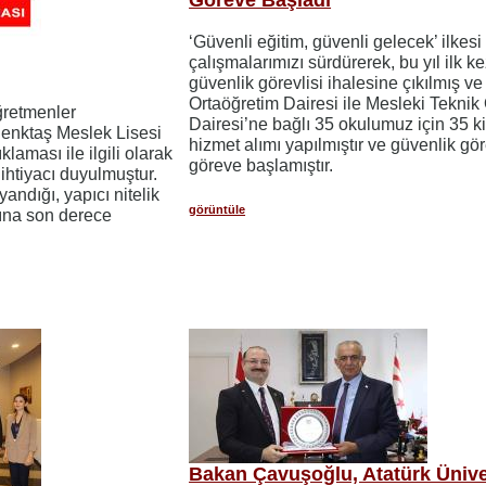
‘Güvenli eğitim, güvenli gelecek’ ilkesi 
çalışmalarımızı sürdürerek, bu yıl ilk k
güvenlik görevlisi ihalesine çıkılmış v
Ortaöğretim Dairesi ile Mesleki Teknik
ğretmenler
Dairesi’ne bağlı 35 okulumuz için 35 ki
Denktaş Meslek Lisesi
hizmet alımı yapılmıştır ve güvenlik göre
laması ile ilgili olarak
göreve başlamıştır.
htiyacı duyulmuştur.
yandığı, yapıcı nitelik
görüntüle
dına son derece
Bakan Çavuşoğlu, Atatürk Ünive