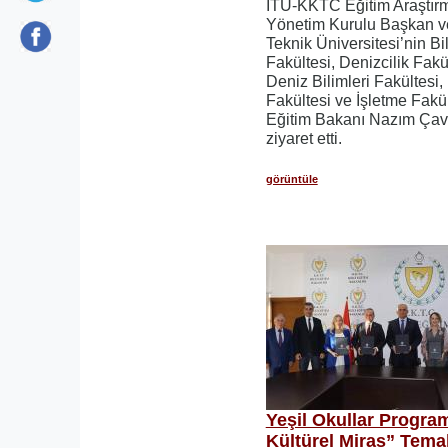
İTÜ-KKTC Eğitim Araştırm
Yönetim Kurulu Başkan ve 
Teknik Üniversitesi’nin Bi
Fakültesi, Denizcilik Fakü
Deniz Bilimleri Fakültesi, 
Fakültesi ve İşletme Fakült
Eğitim Bakanı Nazım Ça
ziyaret etti.
görüntüle
Yeşil Okullar Progra
Kültürel Miras” Temalı