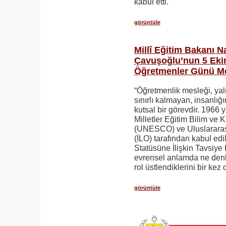
kabul etti.
görüntüle
Millî Eğitim Bakanı N
Çavuşoğlu’nun 5 Ek
Öğretmenler Günü Me
“Öğretmenlik mesleği, yal
sınırlı kalmayan, insanlığı
kutsal bir görevdir. 1966 y
Milletler Eğitim Bilim ve 
(UNESCO) ve Uluslararas
(İLO) tarafından kabul ed
Statüsüne İlişkin Tavsiye 
evrensel anlamda ne denli
rol üstlendiklerini bir ke
görüntüle