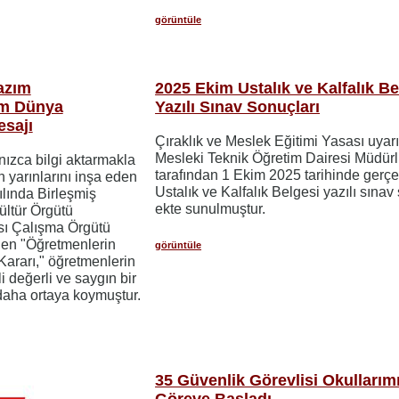
görüntüle
azım
2025 Ekim Ustalık ve Kalfalık Be
im Dünya
Yazılı Sınav Sonuçları
sajı
Çıraklık ve Meslek Eğitimi Yasası uyar
Mesleki Teknik Öğretim Dairesi Müdür
nızca bilgi aktarmakla
tarafından 1 Ekim 2025 tarihinde gerçek
n yarınlarını inşa eden
Ustalık ve Kalfalık Belgesi yazılı sınav
ılında Birleşmiş
ekte sunulmuştur.
Kültür Örgütü
ı Çalışma Örgütü
ilen "Öğretmenlerin
görüntüle
Kararı," öğretmenlerin
 değerli ve saygın bir
z daha ortaya koymuştur.
35 Güvenlik Görevlisi Okullarım
Göreve Başladı