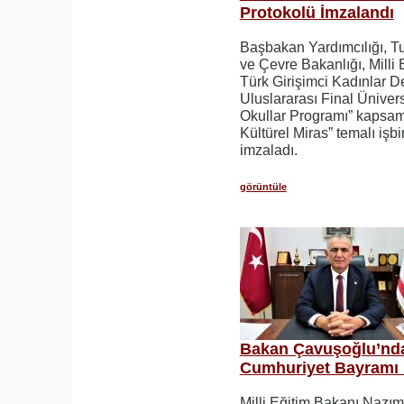
Protokolü İmzalandı
Başbakan Yardımcılığı, Tu
ve Çevre Bakanlığı, Milli 
Türk Girişimci Kadınlar 
Uluslararası Final Ünivers
Okullar Programı” kapsa
Kültürel Miras” temalı işbi
imzaladı.
görüntüle
Bakan Çavuşoğlu’nd
Cumhuriyet Bayramı 
Milli Eğitim Bakanı Nazı