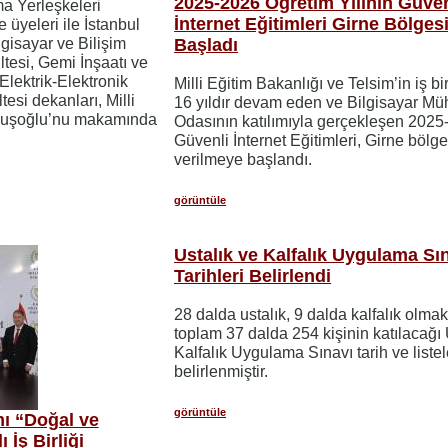
2025-2026 Öğretim Yılının Güven
a Yerleşkeleri
İnternet Eğitimleri Girne Bölges
üyeleri ile İstanbul
lgisayar ve Bilişim
Başladı
ltesi, Gemi İnşaatı ve
Elektrik-Elektronik
Milli Eğitim Bakanlığı ve Telsim’in iş bi
esi dekanları, Milli
16 yıldır devam eden ve Bilgisayar Mü
vuşoğlu’nu makamında
Odasının katılımıyla gerçekleşen 2025-
Güvenli İnternet Eğitimleri, Girne bölg
verilmeye başlandı.
görüntüle
Ustalık ve Kalfalık Uygulama Sı
Tarihleri Belirlendi
28 dalda ustalık, 9 dalda kalfalık olma
toplam 37 dalda 254 kişinin katılacağı 
Kalfalık Uygulama Sınavı tarih ve listel
belirlenmiştir.
görüntüle
mı “Doğal ve
 İş Birliği