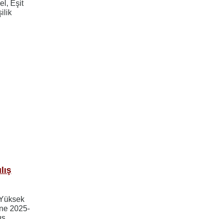
el, Eşit
ilik
lış
 Yüksek
ine 2025-
ış