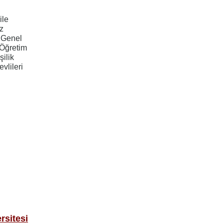
ile
ez
e Genel
 Öğretim
şilik
vlileri
rsitesi