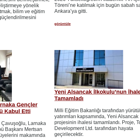
Töreni’ne katılmak için bugün sabah s
eliştirmeye yönelik
Ankara’ya gitti.
tmak, bilim ve eğitim
 güçlendirilmesini
görüntüle
Yeni Alsancak İlkokulu’nun İhal
Tamamladı
rnaka Gençler
Milli Eğitim Bakanlığı tarafından yürütü
ü Kabul Etti
yatırımları kapsamında, Yeni Alsancak 
projesinin ihalesi tamamlandı. Proje, 
m Çavuşoğlu, Larnaka
Development Ltd. tarafından hayata
übü Başkanı Mertsan
geçirilecektir.
 üyelerini makamında