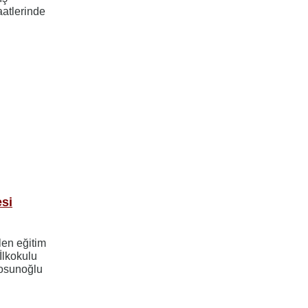
aatlerinde
esi
len eğitim
İlkokulu
Tosunoğlu