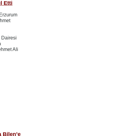
 Etti
 Erzurum
Ahmet
 Dairesi
a
ehmet Ali
 Bilen’e