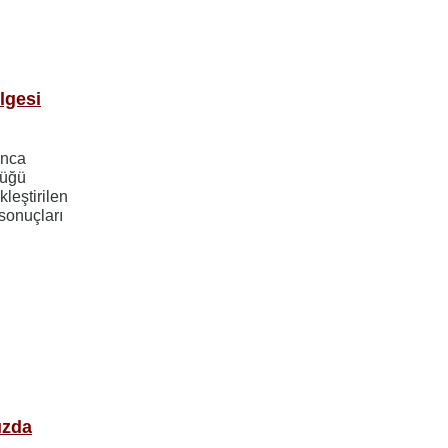
lgesi
ınca
lüğü
leştirilen
 sonuçları
ızda