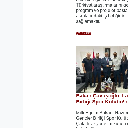
Türkiyat araştırmalarını g
program ve projeler başla
alanlarındaki iş birliğinin
sağlamaktır.
görüntüle
Bakan Çavuşoğlu, La
Birliği Spor Kulübü’n
Milli Eğitim Bakanı Nazı
Gençler Birliği Spor Kul
Çakırlı ve yönetim kurulu