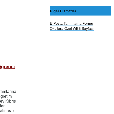
Diğer Hizmetler
E-Posta Tanımlama Formu
Okullara Özel WEB Sayfası
Öğrenci
n
gramlarına
öğretim
ey Kıbrıs
lan
 alınarak