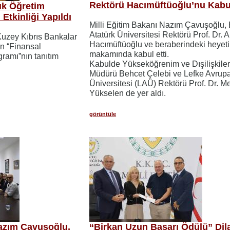
Rektörü Hacımüftüoğlu’nu Kabul
ık Öğretim
Etkinliği Yapıldı
Milli Eğitim Bakanı Nazım Çavuşoğlu,
Atatürk Üniversitesi Rektörü Prof. Dr. 
 Kuzey Kıbrıs Bankalar
Hacımüftüoğlu ve beraberindeki heyeti
len “Finansal
makamında kabul etti.
ramı”nın tanıtım
Kabulde Yükseköğrenim ve Dışilişkiler
Müdürü Behcet Çelebi ve Lefke Avrup
Üniversitesi (LAÜ) Rektörü Prof. Dr. M
Yükselen de yer aldı.
görüntüle
Nazım Çavuşoğlu,
“Birkan Uzun Başarı Ödülü” Dila