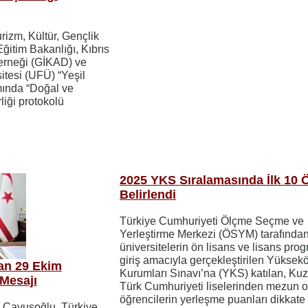
rizm, Kültür, Gençlik
Eğitim Bakanlığı, Kıbrıs
Derneği (GİKAD) ve
itesi (UFÜ) “Yeşil
mında “Doğal ve
rliği protokolü
2025 YKS Sıralamasında İlk 10 
Belirlendi
Türkiye Cumhuriyeti Ölçme Seçme ve
Yerleştirme Merkezi (ÖSYM) tarafında
üniversitelerin ön lisans ve lisans pro
giriş amacıyla gerçekleştirilen Yüksek
an 29 Ekim
Kurumları Sınavı’na (YKS) katılan, Kuz
Mesajı
Türk Cumhuriyeti liselerinden mezun o
öğrencilerin yerleşme puanları dikkate
m Çavuşoğlu, Türkiye