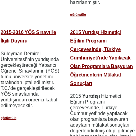
hazırlanmıştır.
görüntüle
2015-2016 YÖS Sınavı ile
2015 Yurtdışı Hizmetiçi
İlgili Duyuru
Eğitim Programı
Çerçevesinde, Türkiye
Süleyman Demirel
Cumhuriyeti’nde Yapılacak
Üniversitesi’nin yurtdışında
gerçekleştireceği Yabancı
Olan Programlara Başvuran
Öğrenci Sınavlarının (YÖS)
Öğretmenlerin Mülakat
tümü üniversite yönetimi
tarafından iptal edilmiştir.
Sonuçları
T.C.’de gerçekleştirilecek
YÖS sınavlarında
2015
Yurtdışı
Hizmetiçi
yurtdışından öğrenci kabul
Eğitim Programı
edilmeyecektir.
çerçevesinde, Türkiye
Cumhuriyeti’nde yapılacak
görüntüle
olan programlara başvuran
adayların mülakat sonuçları
değerlendirilmiş olup gitmeye