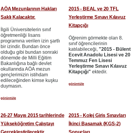
AÖA Mezunlarının Hakları
2015 - BEAL ve 20 TFL
Saklı Kalacaktır.
Yerleştirme Sınavı Kılavuz
Kitapçığı
İlgili Üniversitelerin sınıf
öğretmenliği lisans
Öğrenim görmekte olan 8.
programına verilen izin şartlı
sınıf öğrencilerinin
bir izindir. Bundan önce
katılabileceği,
"2015 - Bülent
olduğu gibi bundan sonraki
Ecevit Anadolu Lisesi ve 20
dönemde de Milli Eğitim
Temmuz Fen Lisesi
Bakanlığına bağlı devlet
Yerleştirme Sınavı Kılavuz
okullarında AÖA mezun
Kitapçığı"
ektedir.
gençlerimizin istihdam
edileceğinden kimse kuşku
görüntüle
duymasın.
görüntüle
26-27 Mayıs 2015 tarihlerinde
2015 - Kolej Giriş Sınavları
Yükseköğretim Çalıştayı
İkinci Basamak (KGS-2)
Gerçekleştirilecektir.
Sonuçları