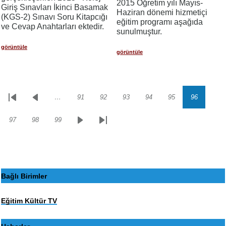
2015 Öğretim yılı Mayıs-
Giriş Sınavları İkinci Basamak
Haziran dönemi hizmetiçi
(KGS-2) Sınavı Soru Kitapcığı
eğitim programı aşağıda
ve Cevap Anahtarları ektedir.
sunulmuştur.
görüntüle
görüntüle
…
91
92
93
94
95
96
Sayfalama
İlk
Önceki
Sayfa
Sayfa
Sayfa
Sayfa
Sayfa
Sayfa
sayfa
sayfa
97
98
99
Sayfa
Sayfa
Sayfa
Sonraki
Son
sayfa
sayfa
Bağlı Birimler
Eğitim Kültür TV