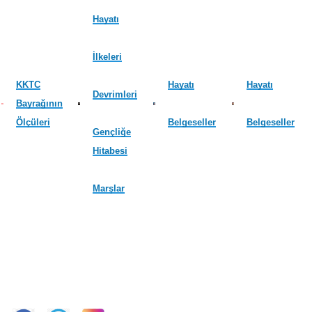
Hayatı
İlkeleri
KKTC
Hayatı
Hayatı
Devrimleri
Bayrağının
Ölçüleri
Belgeseller
Belgeseller
Gençliğe
Hitabesi
Marşlar