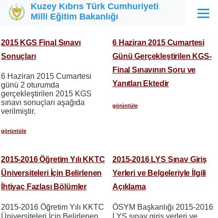
Kuzey Kıbrıs Türk Cumhuriyeti
Ana içeriğe atla
Milli Eğitim Bakanlığı
Menü
2015 KGS Final Sınavı
6 Haziran 2015 Cumartesi
Sonuçları
Günü Gerçekleştirilen KGS-
Final Sınavının Soru ve
6 Haziran 2015 Cumartesi
Yanıtları Ektedir
günü 2 oturumda
gerçekleştirilen 2015 KGS
sınavı sonuçları aşağıda
görüntüle
verilmiştir.
görüntüle
2015-2016 Öğretim Yılı KKTC
2015-2016 LYS Sınav Giriş
Üniversiteleri İçin Belirlenen
Yerleri ve Belgeleriyle İlgili
İhtiyaç Fazlası Bölümler
Açıklama
2015-2016 Öğretim Yılı KKTC
ÖSYM Başkanlığı 2015-2016
Üniversiteleri İçin Belirlenen
LYS sınav giriş yerleri ve