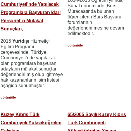
2014-2015 Öğretim yılında
Cumhuriyeti’nde Yapılacak
Şubat döneminde Burs
Müracaatında bulunan
Programlara Başvuran İdari
öğrencilerin Burs Başvuru
Personel’in Mülakat
forumlarının
değerlendirilmesine devam
Sonuçları;
edilmektedir.
2015
Yurtdışı
Hizmetiçi
görüntüle
Eğitim Programı
çerçevesinde, Türkiye
Cumhuriyeti’nde yapılacak
olan programlara başvuran
adayların mülakat sonuçları
değerlendirilmiş olup gitmeye
hak kazananların isim listesi
aşağıda sunulmuştur.
görüntüle
Kuzey Kıbrıs Türk
65/2005 Sayılı Kuzey Kıbrıs
Cumhuriyeti Yükseköğretim
Türk Cumhuriyeti
Çalıştayı
Yükseköğretim Yasası