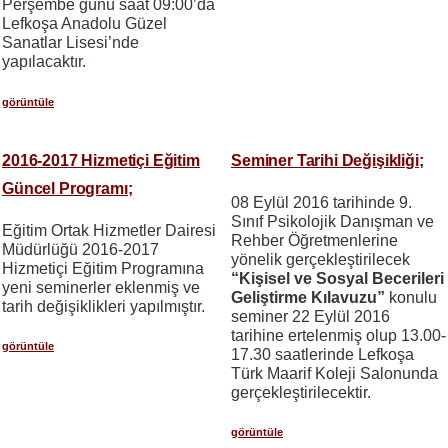
Perşembe günü saat 09:00’da
Lefkoşa Anadolu Güzel
Sanatlar Lisesi’nde
yapılacaktır.
görüntüle
2016-2017 Hizmetiçi Eğitim
Seminer Tarihi Değişikliği;
Güncel Programı;
08 Eylül 2016 tarihinde 9.
Sınıf Psikolojik Danışman ve
Eğitim Ortak Hizmetler Dairesi
Rehber Öğretmenlerine
Müdürlüğü 2016-2017
yönelik gerçekleştirilecek
Hizmetiçi Eğitim Programına
“Kişisel ve Sosyal Becerileri
yeni seminerler eklenmiş ve
Geliştirme Kılavuzu”
konulu
tarih değişiklikleri yapılmıştır.
seminer 22 Eylül 2016
tarihine ertelenmiş olup 13.00-
görüntüle
17.30 saatlerinde Lefkoşa
Türk Maarif Koleji Salonunda
gerçekleştirilecektir.
görüntüle