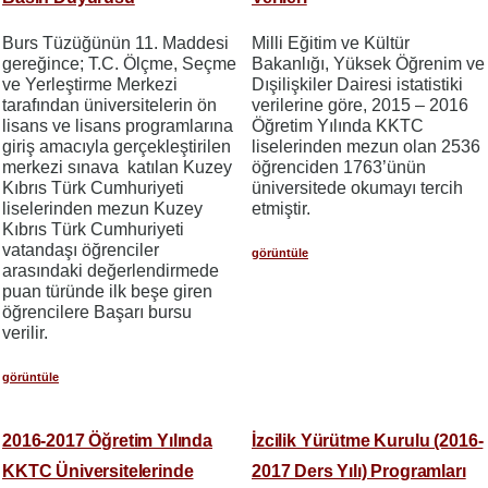
Burs Tüzüğünün 11. Maddesi
Milli Eğitim ve Kültür
gereğince; T.C. Ölçme, Seçme
Bakanlığı, Yüksek Öğrenim ve
ve Yerleştirme Merkezi
Dışilişkiler Dairesi istatistiki
tarafından üniversitelerin ön
verilerine göre, 2015 – 2016
lisans ve lisans programlarına
Öğretim Yılında KKTC
giriş amacıyla gerçekleştirilen
liselerinden mezun olan 2536
merkezi sınava katılan Kuzey
öğrenciden 1763’ünün
Kıbrıs Türk Cumhuriyeti
üniversitede okumayı tercih
liselerinden mezun Kuzey
etmiştir.
Kıbrıs Türk Cumhuriyeti
vatandaşı öğrenciler
görüntüle
arasındaki değerlendirmede
puan türünde ilk beşe giren
öğrencilere Başarı bursu
verilir.
görüntüle
2016-2017 Öğretim Yılında
İzcilik Yürütme Kurulu (2016-
KKTC Üniversitelerinde
2017 Ders Yılı) Programları