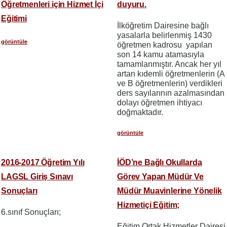
Öğretmenleri için Hizmet İçi
duyuru.
Eğitimi
İlköğretim Dairesine bağlı
yasalarla belirlenmiş 1430
görüntüle
öğretmen kadrosu yapılan
son 14 kamu atamasıyla
tamamlanmıştır. Ancak her yıl
artan kıdemli öğretmenlerin (A
ve B öğretmenlerin) verdikleri
ders sayılarının azalmasından
dolayı öğretmen ihtiyacı
doğmaktadır.
görüntüle
2016-2017 Öğretim Yılı
İÖD’ne Bağlı Okullarda
LAGSL Giriş Sınavı
Görev Yapan Müdür Ve
Sonuçları
Müdür Muavinlerine Yönelik
Hizmetiçi Eğitim;
6.sınıf Sonuçları;
Eğitim Ortak Hizmetler Dairesi