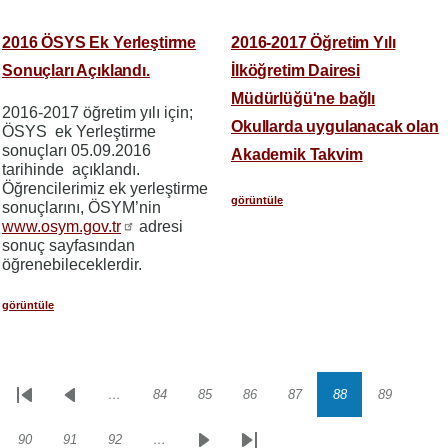
2016 ÖSYS Ek Yerleştirme
2016-2017 Öğretim Yılı
Sonuçları Açıklandı.
İlköğretim Dairesi
Müdürlüğü'ne bağlı
2016-2017 öğretim yılı için;
Okullarda uygulanacak olan
ÖSYS ek Yerleştirme
sonuçları 05.09.2016
Akademik Takvim
tarihinde açıklandı.
Öğrencilerimiz ek yerleştirme
görüntüle
sonuçlarını, ÖSYM’nin
www.osym.gov.tr
adresi
sonuç sayfasından
öğrenebileceklerdir.
görüntüle
…
84
85
86
87
88
89
Sayfalama
İlk
Önceki
Sayfa
Sayfa
Sayfa
Sayfa
Sayfa
Sayfa
sayfa
sayfa
90
91
92
…
Sayfa
Sayfa
Sayfa
Sonraki
Son