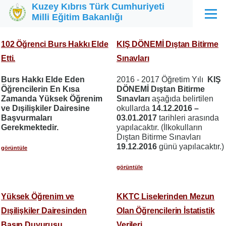
Kuzey Kıbrıs Türk Cumhuriyeti
Ana içeriğe atla
Milli Eğitim Bakanlığı
Menü
102 Öğrenci Burs Hakkı Elde
KIŞ DÖNEMİ Dıştan Bitirme
Etti.
Sınavları
Burs Hakkı Elde Eden
2016 - 2017 Öğretim Yılı
KIŞ
Öğrencilerin En Kısa
DÖNEMİ Dıştan Bitirme
Zamanda Yüksek Öğrenim
Sınavları
aşağıda belirtilen
ve Dışilişkiler Dairesine
okullarda
14.12.2016 –
Başvurmaları
03.01.2017
tarihleri arasında
Gerekmektedir.
yapılacaktır. (İlkokulların
Dıştan Bitirme Sınavları
19.12.2016
günü yapılacaktır.)
görüntüle
görüntüle
Yüksek Öğrenim ve
KKTC Liselerinden Mezun
Dışilişkiler Dairesinden
Olan Öğrencilerin İstatistik
Basın Duyurusu
Verileri