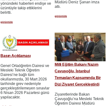
Müdürü Deniz Şanan imza
yönündeki haberleri endişe ve
attı.
üzüntüyle takip ettiklerini
belirtti.
görüntüle
görüntüle
Basın Açıklaması
Milli Eğitim Bakanı Nazım
Genel Ortaöğretim Dairesi ve
Mesleki Teknik Öğretim
Çavuşoğlu, İstanbul
Dairesi’ne bağlı tüm
Temasları Kapsamında Bir
okullarımızda, 30 Mart 2026
tarihinde grev nedeniyle
Dizi Ziyaret Gerçekleştirdi
gerçekleştirilemeyen sınavlar
6 Nisan 2026 Pazartesi günü
Ziyaretlerinde Bakan
yapılacaktır.
Çavuşoğlu’na Mesleki Teknik
Öğretim Dairesi Müdürü