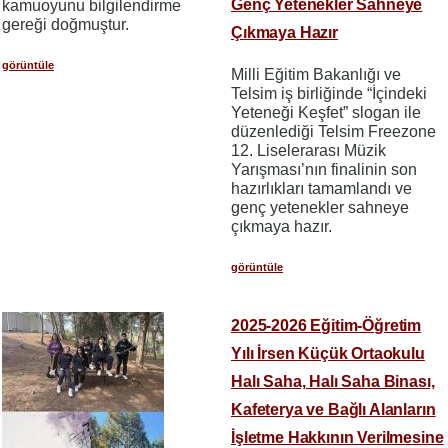
Genç Yetenekler Sahneye
kamuoyunu bilgilendirme
gereği doğmuştur.
Çıkmaya Hazır
görüntüle
Milli Eğitim Bakanlığı ve
Telsim iş birliğinde “İçindeki
Yeteneği Keşfet” slogan ile
düzenlediği Telsim Freezone
12. Liselerarası Müzik
Yarışması’nın finalinin son
hazırlıkları tamamlandı ve
genç yetenekler sahneye
çıkmaya hazır.
görüntüle
2025-2026 Eğitim-Öğretim
Yılı İrsen Küçük Ortaokulu
Halı Saha, Halı Saha Binası,
Kafeterya ve Bağlı Alanların
İşletme Hakkının Verilmesine