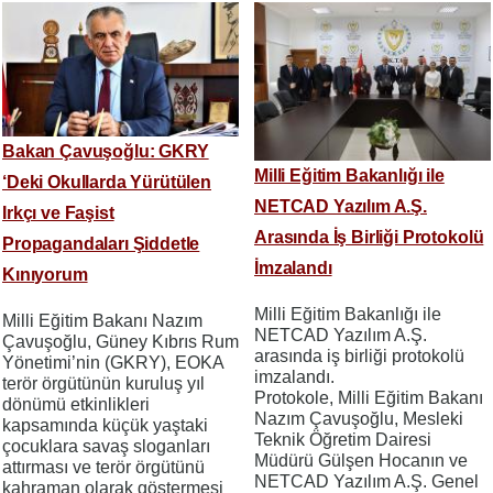
Bakan Çavuşoğlu: GKRY
Milli Eğitim Bakanlığı ile
‘Deki Okullarda Yürütülen
NETCAD Yazılım A.Ş.
Irkçı ve Faşist
Arasında İş Birliği Protokolü
Propagandaları Şiddetle
İmzalandı
Kınıyorum
Milli Eğitim Bakanlığı ile
Milli Eğitim Bakanı Nazım
NETCAD Yazılım A.Ş.
Çavuşoğlu, Güney Kıbrıs Rum
arasında iş birliği protokolü
Yönetimi’nin (GKRY), EOKA
imzalandı.
terör örgütünün kuruluş yıl
Protokole, Milli Eğitim Bakanı
dönümü etkinlikleri
Nazım Çavuşoğlu, Mesleki
kapsamında küçük yaştaki
Teknik Öğretim Dairesi
çocuklara savaş sloganları
Müdürü Gülşen Hocanın ve
attırması ve terör örgütünü
NETCAD Yazılım A.Ş. Genel
kahraman olarak göstermesi