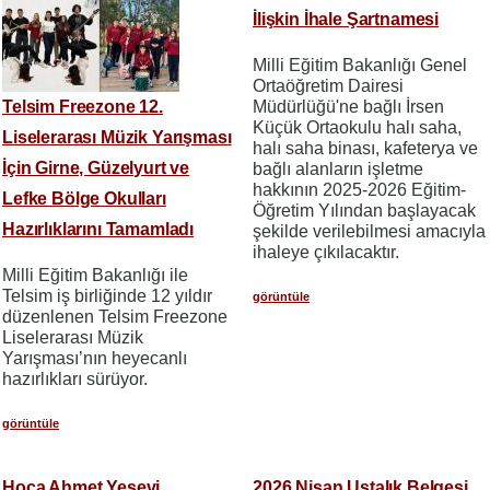
İlişkin İhale Şartnamesi
Milli Eğitim Bakanlığı Genel
Ortaöğretim Dairesi
Telsim Freezone 12.
Müdürlüğü'ne bağlı İrsen
Küçük Ortaokulu halı saha,
Liselerarası Müzik Yarışması
halı saha binası, kafeterya ve
İçin Girne, Güzelyurt ve
bağlı alanların işletme
hakkının 2025-2026 Eğitim-
Lefke Bölge Okulları
Öğretim Yılından başlayacak
Hazırlıklarını Tamamladı
şekilde verilebilmesi amacıyla
ihaleye çıkılacaktır.
Milli Eğitim Bakanlığı ile
Telsim iş birliğinde 12 yıldır
görüntüle
düzenlenen Telsim Freezone
Liselerarası Müzik
Yarışması’nın heyecanlı
hazırlıkları sürüyor.
görüntüle
Hoca Ahmet Yesevi
2026 Nisan Ustalık Belgesi