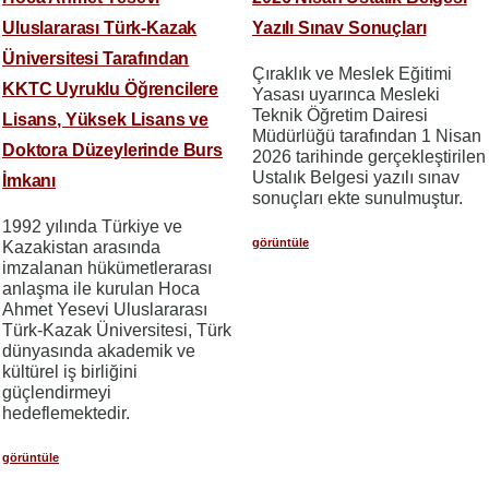
Uluslararası Türk-Kazak
Yazılı Sınav Sonuçları
Üniversitesi Tarafından
Çıraklık ve Meslek Eğitimi
KKTC Uyruklu Öğrencilere
Yasası uyarınca Mesleki
Teknik Öğretim Dairesi
Lisans, Yüksek Lisans ve
Müdürlüğü tarafından 1 Nisan
Doktora Düzeylerinde Burs
2026 tarihinde gerçekleştirilen
Ustalık Belgesi yazılı sınav
İmkanı
sonuçları ekte sunulmuştur.
1992 yılında Türkiye ve
görüntüle
Kazakistan arasında
imzalanan hükümetlerarası
anlaşma ile kurulan Hoca
Ahmet Yesevi Uluslararası
Türk-Kazak Üniversitesi, Türk
dünyasında akademik ve
kültürel iş birliğini
güçlendirmeyi
hedeflemektedir.
görüntüle