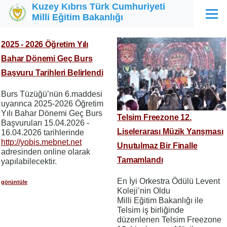
Kuzey Kıbrıs Türk Cumhuriyeti
Ana içeriğe atla
Milli Eğitim Bakanlığı
Menü
2025 - 2026 Öğretim Yılı
Bahar Dönemi Geç Burs
Başvuru Tarihleri Belirlendi
Burs Tüzüğü’nün 6.maddesi
uyarınca 2025-2026 Öğretim
Yılı Bahar Dönemi Geç Burs
Telsim Freezone 12.
Başvuruları 15.04.2026 -
Liselerarası Müzik Yarışması
16.04.2026 tarihlerinde
http://yobis.mebnet.net
Unutulmaz Bir Finalle
adresinden online olarak
Tamamlandı
yapılabilecektir.
En İyi Orkestra Ödülü Levent
görüntüle
Koleji’nin Oldu
Milli Eğitim Bakanlığı ile
Telsim iş birliğinde
düzenlenen Telsim Freezone