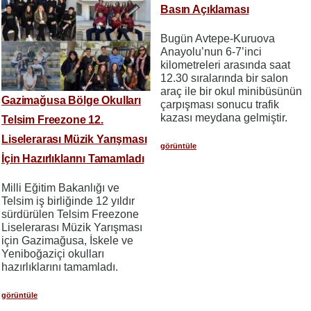
Basın Açıklaması
Bugün Avtepe-Kuruova
Anayolu’nun 6-7’inci
kilometreleri arasında saat
12.30 sıralarında bir salon
araç ile bir okul minibüsünün
Gazimağusa Bölge Okulları
çarpışması sonucu trafik
kazası meydana gelmiştir.
Telsim Freezone 12.
Liselerarası Müzik Yarışması
görüntüle
İçin Hazırlıklarını Tamamladı
Milli Eğitim Bakanlığı ve
Telsim iş birliğinde 12 yıldır
sürdürülen Telsim Freezone
Liselerarası Müzik Yarışması
için Gazimağusa, İskele ve
Yeniboğaziçi okulları
hazırlıklarını tamamladı.
görüntüle