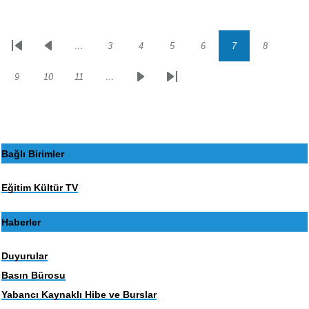
…
3
4
5
6
7
8
Sayfalama
İlk
Önceki
Sayfa
Sayfa
Sayfa
Sayfa
Sayfa
Sayfa
sayfa
sayfa
9
10
11
…
Sayfa
Sayfa
Sayfa
Sonraki
Son
sayfa
sayfa
Bağlı Birimler
Eğitim Kültür TV
Haberler
Duyurular
Basın Bürosu
Yabancı Kaynaklı Hibe ve Burslar