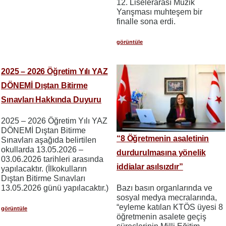
12. Liselerarası Müzik
Yarışması muhteşem bir
finalle sona erdi.
görüntüle
2025 – 2026 Öğretim Yılı YAZ
DÖNEMİ Dıştan Bitirme
Sınavları Hakkında Duyuru
2025 – 2026 Öğretim Yılı YAZ
DÖNEMİ Dıştan Bitirme
“8 Öğretmenin asaletinin
Sınavları aşağıda belirtilen
okullarda 13.05.2026 –
durdurulmasına yönelik
03.06.2026 tarihleri arasında
iddialar asılsızdır”
yapılacaktır. (İlkokulların
Dıştan Bitirme Sınavları
13.05.2026 günü yapılacaktır.)
Bazı basın organlarında ve
sosyal medya mecralarında,
“eyleme katılan KTÖS üyesi 8
görüntüle
öğretmenin asalete geçiş