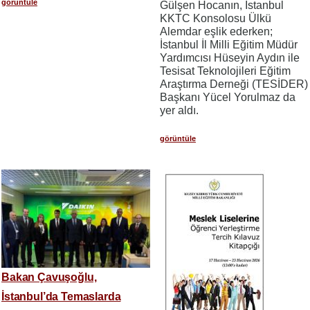
görüntüle
Gülşen Hocanın, İstanbul
KKTC Konsolosu Ülkü
Alemdar eşlik ederken;
İstanbul İl Milli Eğitim Müdür
Yardımcısı Hüseyin Aydın ile
Tesisat Teknolojileri Eğitim
Araştırma Derneği (TESİDER)
Başkanı Yücel Yorulmaz da
yer aldı.
görüntüle
Bakan Çavuşoğlu,
İstanbul’da Temaslarda