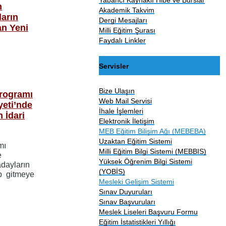
n
Akademik Takvim
ların
Dergi Mesajları
an Yeni
Milli Eğitim Şurası
Faydalı Linkler
Servisler
Bize Ulaşın
Programı
Web Mail Servisi
yeti’nde
İhale İşlemleri
 İdari
Elektronik İletişim
MEB Eğitim Bilişim Ağı (MEBEBA)
Uzaktan Eğitim Sistemi
mı
Milli Eğitim Bilgi Sistemi (MEBBIS)
e
Yüksek Öğrenim Bilgi Sistemi
dayların
(YOBİS)
up gitmeye
Mesleki Gelişim Sistemi
Sınav Duyuruları
Sınav Başvuruları
Meslek Liseleri Başvuru Formu
Eğitim İstatistikleri Yıllığı