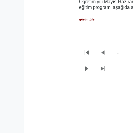
Öğretim yılı Mayıs-Hazira
eğitim programı aşağıda 
görüntüle
…
Sayfalama
İlk
Önceki
sayfa
sayfa
Sonraki
Son
sayfa
sayfa