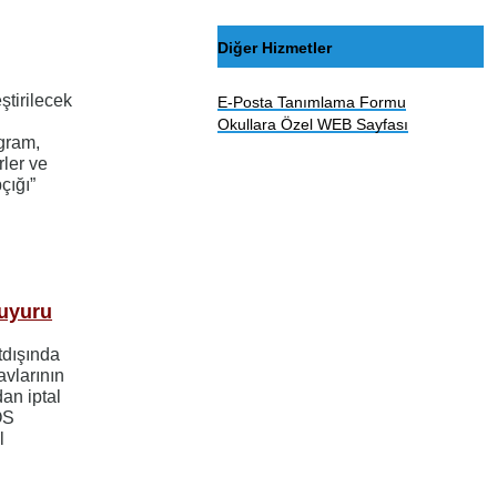
Diğer Hizmetler
ştirilecek
E-Posta Tanımlama Formu
Okullara Özel WEB Sayfası
gram,
ler ve
çığı”
Duyuru
tdışında
avlarının
an iptal
ÖS
l