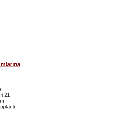
amlarına
a
ri 21
im
toplantı