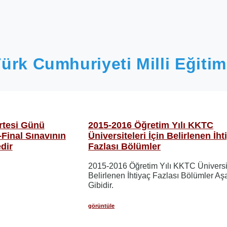
ürk Cumhuriyeti Milli Eğitim
rtesi Günü
2015-2016 Öğretim Yılı KKTC
Final Sınavının
Üniversiteleri İçin Belirlenen İht
dir
Fazlası Bölümler
2015-2016 Öğretim Yılı KKTC Üniversit
Belirlenen İhtiyaç Fazlası Bölümler Aş
Gibidir.
görüntüle