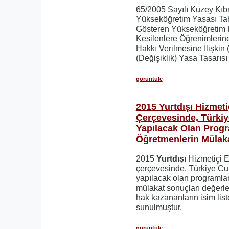
65/2005 Sayılı Kuzey Kıb
Yükseköğretim Yasası Tah
Gösteren Yükseköğretim K
Kesilenlere Öğrenimleri
Hakkı Verilmesine İlişkin 
(Değişiklik) Yasa Tasarısı 
görüntüle
2015 Yurtdışı Hizmet
Çerçevesinde, Türki
Yapılacak Olan Prog
Öğretmenlerin Mülaka
2015
Yurtdışı
Hizmetiçi 
çerçevesinde, Türkiye Cu
yapılacak olan programla
mülakat sonuçları değerle
hak kazananların isim lis
sunulmuştur.
görüntüle