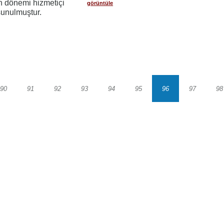
n dönemi hizmetiçi
görüntüle
sunulmuştur.
90
91
92
93
94
95
96
97
98
Sayfa
Sayfa
Sayfa
Sayfa
Sayfa
Sayfa
Sayfa
Sayfa
S