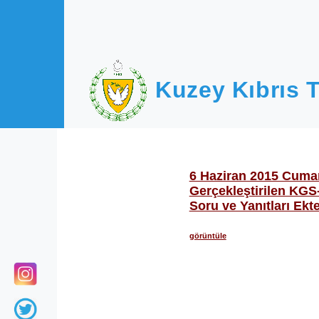
Ana içeriğe atla
Kuzey Kıbrıs T
6 Haziran 2015 Cuma
Gerçekleştirilen KGS-
Soru ve Yanıtları Ekte
görüntüle