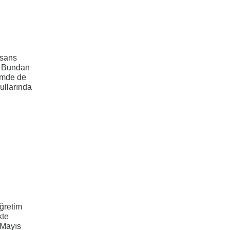
lisans
r. Bundan
emde de
kullarında
ğretim
kte
 Mayıs