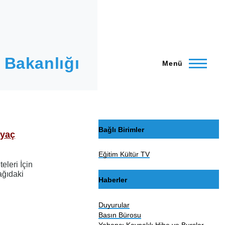
 Bakanlığı
Menü
Bağlı Birimler
iyaç
Eğitim Kültür TV
eleri İçin
ağıdaki
Haberler
Duyurular
Basın Bürosu
Yabancı Kaynaklı Hibe ve Burslar