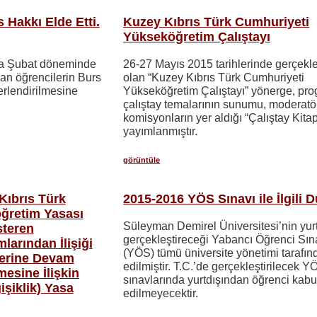
 Hakkı Elde Etti.
Kuzey Kıbrıs Türk Cumhuriyeti
Yükseköğretim Çalıştayı
da Şubat döneminde
26-27 Mayıs 2015 tarihlerinde gerçekle
n öğrencilerin Burs
olan “Kuzey Kıbrıs Türk Cumhuriyeti
erlendirilmesine
Yükseköğretim Çalıştayı” yönerge, pro
çalıştay temalarının sunumu, moderatör
komisyonların yer aldığı “Çalıştay Kitap
yayımlanmıştır.
görüntüle
Kıbrıs Türk
2015-2016 YÖS Sınavı ile İlgili 
ğretim Yasası
Süleyman Demirel Üniversitesi’nin yur
steren
gerçekleştireceği Yabancı Öğrenci Sın
arından İlişiği
(YÖS) tümü üniversite yönetimi tarafınd
lerine Devam
edilmiştir. T.C.’de gerçekleştirilecek Y
esine İlişkin
sınavlarında yurtdışından öğrenci kabu
işiklik) Yasa
edilmeyecektir.