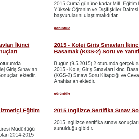
2015 Cuma gününe kadar Milli Eğitim 
Yüksek Öğrenim ve Dışilişkiler Dairesi
başvurularını ulaştırmalıdırlar.
görüntüle
vları İkinci
2015 - Kolej Giriş Sınavları İkinc
uçları
Basamak (KGS-2) Soru ve Yanıtl
2 oturumda
Bugün (9.5.2015) 2 oturumda gerçekleş
ej Giriş Sınavları
2015 - Kolej Giriş Sınavları İkinci Bas
nuçları ektedir.
(KGS-2) Sınavı Soru Kitapcığı ve Cev
Anahtarları ektedir.
görüntüle
izmetiçi Eğitim
2015 İngilizce Sertifika Sınav So
2015 İngilizce sertifika sınavı sonuçları
sunulduğu gibidir.
airesi Müdürlüğü
 olan 2014-2015