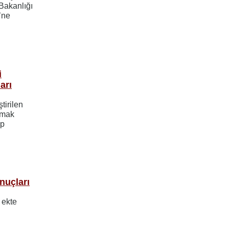
Bakanlığı
’ne
i
arı
tirilen
amak
ap
nuçları
 ekte