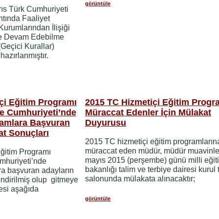
görüntüle
rıs Türk Cumhuriyeti
tında Faaliyet
urumlarından İlişiği
ne Devam Edebilme
(Geçici Kurallar)
hazırlanmıştır.
içi Eğitim Programı
2015 TC Hizmetiçi Eğitim Progr
ye Cumhuriyeti’nde
Müraccat Edenler İçin Mülakat
ramlara Başvuran
Duyurusu
t Sonuçları
2015 TC hizmetiçi eğitim programların
müraccat eden müdür, müdür muavinle
Eğitim Programı
mayıs 2015 (perşembe) günü milli eğit
mhuriyeti’nde
bakanlığı talim ve terbiye dairesi kurul 
ra başvuran adayların
salonunda mülakata alınacaktır;
ndirilmiş olup gitmeye
tesi aşağıda
görüntüle