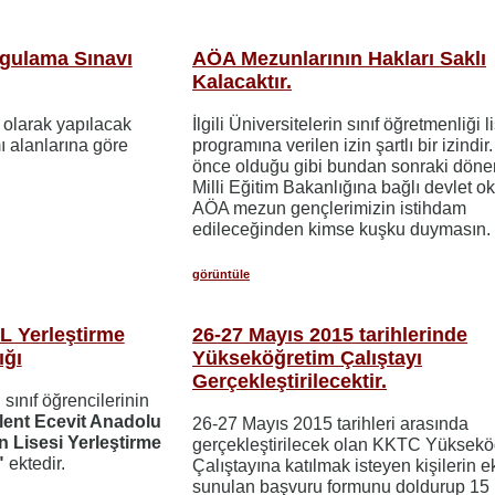
ygulama Sınavı
AÖA Mezunlarının Hakları Saklı
Kalacaktır.
li olarak yapılacak
İlgili Üniversitelerin sınıf öğretmenliği 
 alanlarına göre
programına verilen izin şartlı bir izindi
önce olduğu gibi bundan sonraki dön
Milli Eğitim Bakanlığına bağlı devlet o
AÖA mezun gençlerimizin istihdam
edileceğinden kimse kuşku duymasın.
görüntüle
L Yerleştirme
26-27 Mayıs 2015 tarihlerinde
ığı
Yükseköğretim Çalıştayı
Gerçekleştirilecektir.
sınıf öğrencilerinin
lent Ecevit Anadolu
26-27 Mayıs 2015 tarihleri arasında
 Lisesi Yerleştirme
gerçekleştirilecek olan KKTC Yüksekö
"
ektedir.
Çalıştayına katılmak isteyen kişilerin e
sunulan başvuru formunu doldurup 15