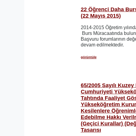
22 Öğrenci Daha Burs
(22 Mayıs 2015)
2014-2015 Öğretim yılın
Burs Müracaatında buluna
Başvuru forumlarının değ
devam edilmektedir.
görüntüle
65/2005 Sayılı Kuzey 
Cumhuriyeti Yüksekö
Tahtında Faaliyet Gö
Yükseköğretim Kuruml
Kesilenlere Öğrenim
Edebilme Hakkı Verilm
(Geçici Kurallar) (Değ
Tasarısı