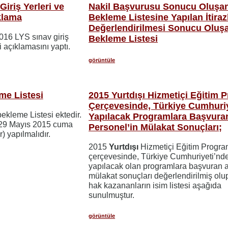
iriş Yerleri ve
Nakil Başvurusu Sonucu Oluşa
ıklama
Bekleme Listesine Yapılan İtiraz
Değerlendirilmesi Sonucu Oluş
16 LYS sınav giriş
Bekleme Listesi
li açıklamasını yaptı.
görüntüle
me Listesi
2015 Yurtdışı Hizmetiçi Eğitim 
Çerçevesinde, Türkiye Cumhuri
kleme Listesi ektedir.
Yapılacak Programlara Başvuran
e (29 Mayıs 2015 cuma
Personel’in Mülakat Sonuçları;
) yapılmalıdır.
2015
Yurtdışı
Hizmetiçi Eğitim Progra
çerçevesinde, Türkiye Cumhuriyeti’nd
yapılacak olan programlara başvuran a
mülakat sonuçları değerlendirilmiş ol
hak kazananların isim listesi aşağıda
sunulmuştur.
görüntüle