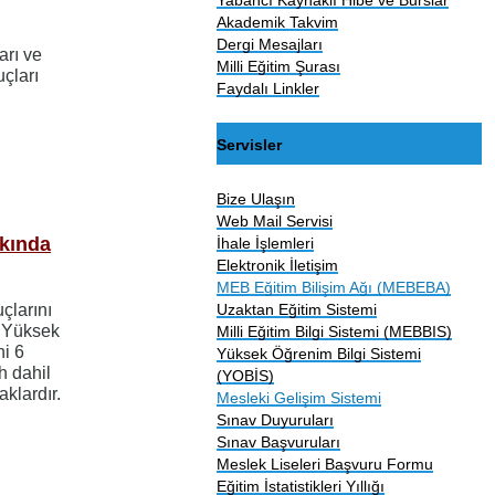
Akademik Takvim
Dergi Mesajları
arı ve
Milli Eğitim Şurası
uçları
Faydalı Linkler
Servisler
Bize Ulaşın
Web Mail Servisi
kında
İhale İşlemleri
Elektronik İletişim
MEB Eğitim Bilişim Ağı (MEBEBA)
larını
Uzaktan Eğitim Sistemi
. Yüksek
Milli Eğitim Bilgi Sistemi (MEBBIS)
ni 6
Yüksek Öğrenim Bilgi Sistemi
h dahil
(YOBİS)
klardır.
Mesleki Gelişim Sistemi
Sınav Duyuruları
Sınav Başvuruları
Meslek Liseleri Başvuru Formu
Eğitim İstatistikleri Yıllığı