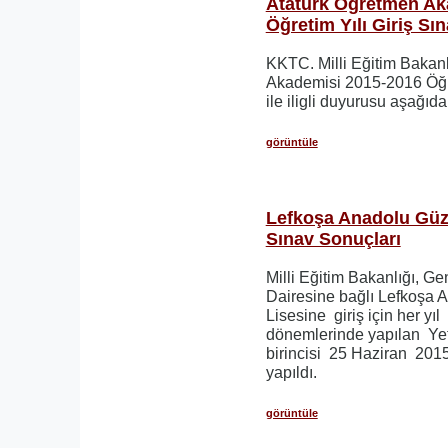
Atatürk Öğretmen Ak
Öğretim Yılı Giriş Sı
KKTC. Milli Eğitim Bakanl
Akademisi 2015-2016 Öğre
ile iligli duyurusu aşağıdak
görüntüle
Lefkoşa Anadolu Güze
Sınav Sonuçları
Milli Eğitim Bakanlığı, Ge
Dairesine bağlı Lefkoşa 
Lisesine giriş için her yı
dönemlerinde yapılan Yet
birincisi 25 Haziran 20
yapıldı.
görüntüle