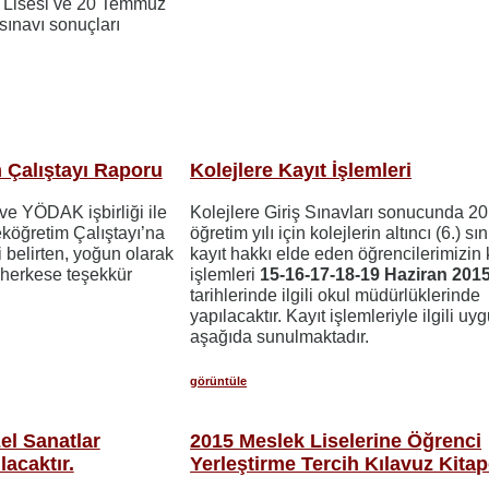
u Lisesi ve 20 Temmuz
sınavı sonuçları
Çalıştayı Raporu
Kolejlere Kayıt İşlemleri
e YÖDAK işbirliği ile
Kolejlere Giriş Sınavları sonucunda 2
öğretim Çalıştayı’na
öğretim yılı için kolejlerin altıncı (6.) sın
ni belirten, yoğun olarak
kayıt hakkı elde eden öğrencilerimizin 
 herkese teşekkür
işlemleri
15-16-17-18-19 Haziran 201
tarihlerinde ilgili okul müdürlüklerinde
yapılacaktır. Kayıt işlemleriyle ilgili u
aşağıda sunulmaktadır.
görüntüle
el Sanatlar
2015 Meslek Liselerine Öğrenci
lacaktır.
Yerleştirme Tercih Kılavuz Kitap