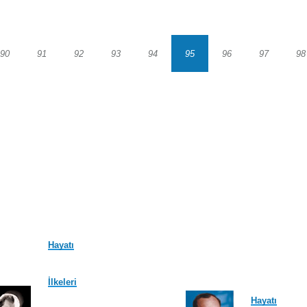
90
91
92
93
94
95
96
97
98
Sayfa
Sayfa
Sayfa
Sayfa
Sayfa
Sayfa
Sayfa
Sayfa
S
Hayatı
İlkeleri
Hayatı