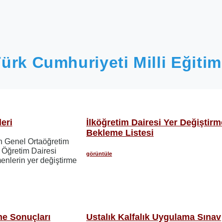
ürk Cumhuriyeti Milli Eğitim
eri
İlköğretim Dairesi Yer Değiştirm
Bekleme Listesi
in Genel Ortaöğretim
 Öğretim Dairesi
görüntüle
menlerin yer değiştirme
me Sonuçları
Ustalık Kalfalık Uygulama Sınav