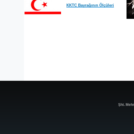
KKTC Bayrağının Ölçüleri
Şht. Meh