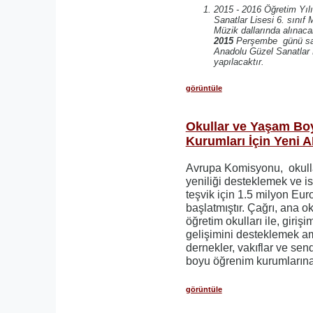
2015 - 2016 Öğretim Yıl
Sanatlar Lisesi 6. sınıf 
Müzik dallarında alınaca
2015
Perşembe günü saa
Anadolu Güzel Sanatlar 
yapılacaktır.
görüntüle
Okullar ve Yaşam Bo
Kurumları İçin Yeni A
Avrupa Komisyonu, okull
yeniliği desteklemek ve is
teşvik için 1.5 milyon Euro'
başlatmıştır. Çağrı, ana oku
öğretim okulları ile, girişi
gelişimini desteklemek am
dernekler, vakıflar ve sen
boyu öğrenim kurumlarına 
görüntüle