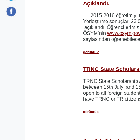
Açıklandı.
2015-2016 öğretim yılı
Yerleştirme sonuçları 23.
açıklandı. Öğrencilerimi
ÖSYM’nin
www.osym.gov.
sayfasından öğrenebilecek
görüntüle
TRNC State Scholars
TRNC State Scholarship A
between 15th July and 15t
open to all foreign stude
have TRNC or TR citizen
görüntüle