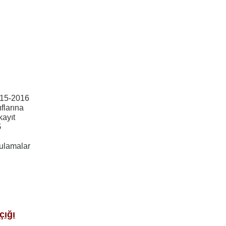
015-2016
ıflarına
kayıt
5
ygulamalar
çığı