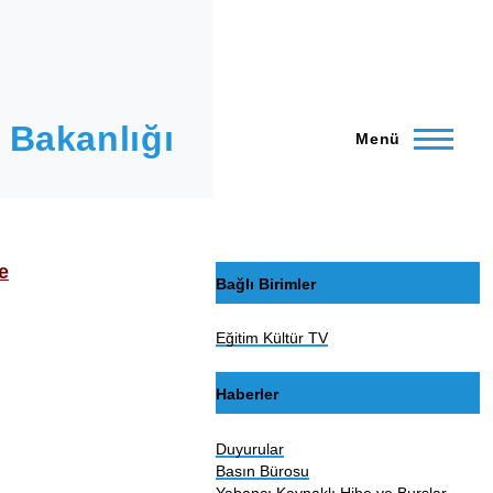
 Bakanlığı
Menü
e
Bağlı Birimler
Eğitim Kültür TV
Haberler
Duyurular
Basın Bürosu
Yabancı Kaynaklı Hibe ve Burslar