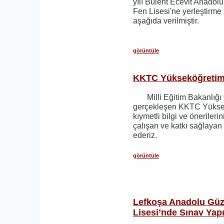
yılı Bülent Ecevit Anadol
Fen Lisesi'ne yerleştirme 
aşağıda verilmiştir.
görüntüle
KKTC Yükseköğretim 
Milli Eğitim Bakanlığı v
gerçekleşen KKTC Yüksek
kıymetli bilgi ve önerileri
çalışan ve katkı sağlayan
ederiz.
görüntüle
Lefkoşa Anadolu Güz
Lisesi’nde Sınav Yapı