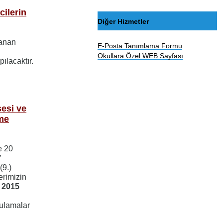
ilerin
Diğer Hizmetler
zanan
E-Posta Tanımlama Formu
Okullara Özel WEB Sayfası
pılacaktır.
sesi ve
me
e 20
”
(9.)
erimizin
 2015
ygulamalar