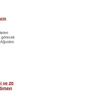
rın
eleri
 görecek
7 Ağustos
i ve 20
Sınavı