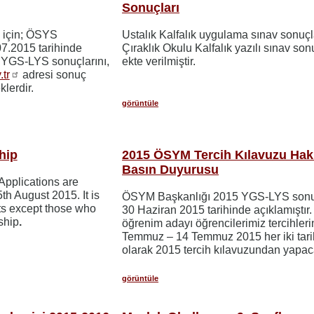
Sonuçları
 için; ÖSYS
Ustalık Kalfalık uygulama sınav sonuçl
07.2015 tarihinde
Çıraklık Okulu Kalfalık yazılı sınav son
z YGS-LYS sonuçlarını,
ekte verilmiştir.
tr
adresi sonuç
lerdir.
görüntüle
hip
2015 ÖSYM Tercih Kılavuzu Hak
Basın Duyurusu
pplications are
h August 2015. It is
ÖSYM Başkanlığı 2015 YGS-LYS sonuç
nts except those who
30 Haziran 2015 tarihinde açıklamıştır
ship
.
öğrenim adayı öğrencilerimiz tercihleri
Temmuz – 14 Temmuz 2015 her iki tari
olarak 2015 tercih kılavuzundan yapaca
görüntüle