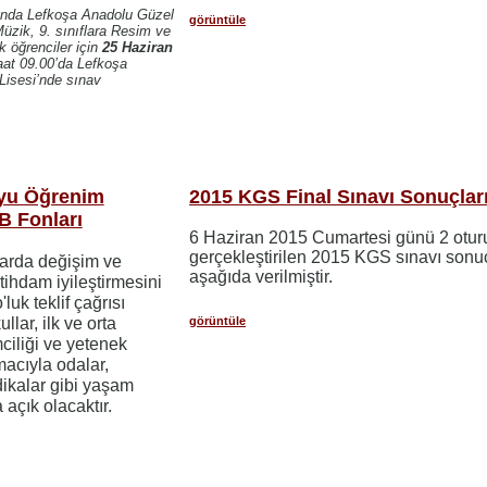
ında Lefkoşa Anadolu Güzel
görüntüle
Müzik, 9. sınıflara Resim ve
k öğrenciler için
25 Haziran
t 09.00’da Lefkoşa
Lisesi’nde sınav
yu Öğrenim
2015 KGS Final Sınavı Sonuçlar
B Fonları
6 Haziran 2015 Cumartesi günü 2 otu
gerçekleştirilen 2015 KGS sınavı sonuç
arda değişim ve
aşağıda verilmiştir.
tihdam iyileştirmesini
luk teklif çağrısı
görüntüle
llar, ilk ve orta
mciliği ve yetenek
acıyla odalar,
dikalar gibi yaşam
açık olacaktır.