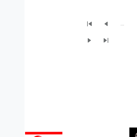
…
Sayfalama
İlk
Önceki
sayfa
sayfa
Sonraki
Son
sayfa
sayfa