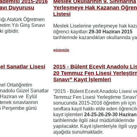
ademisi 2015-2016
Meslek Okullarının 9. Sınıflarına
navı Duyurusu
Yerleşmeye Hak Kazanan Öğrenc
Listesi
ığı Atatürk Öğretmen
tim Yılı Giriş Sınavı
Meslek Liselerine yerleşmeye hak ka
i gibidir.
öğrenci kayıtları
29-30 Haziran
2015
tarihlerinde kazandıkları okullarında ya
görüntüle
l Sanatlar Lisesi
2015 - Bülent Ecevit Anadolu Li
20 Temmuz Fen Lisesi Yerleştir
Sınavı” Kayıt İşlemleri
nel Ortaöğretim
Anadolu Güzel Sanatlar
“2015 - Bülent Ecevit Anadolu Lisesi v
l Haziran ve Eylül
Temmuz Fen Lisesi Yerleştirme Sınavı
enek sınavlarının
sonucunda 2015-2016 öğretim yılı için 
15 Perşembe günü
sınıflara kayıt hakkı elde eden öğrencil
kayıt işlemleri
24-25-26-29-30 Haziran
tarihlerinde ilgili okul müdürlüklerinde
yapılacaktır. Kayıt işlemleriyle ilgili u
aşağıda sunulmaktadır.