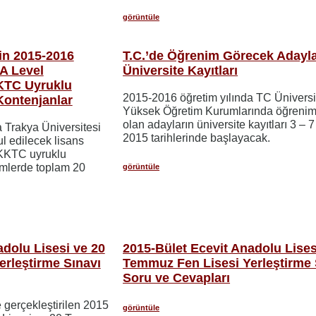
görüntüle
nin 2015-2016
T.C.’de Öğrenim Görecek Adayla
A Level
Üniversite Kayıtları
KTC Uyruklu
2015-2016 öğretim yılında TC Üniversit
Kontenjanlar
Yüksek Öğretim Kurumlarında öğrenim
olan adayların üniversite kayıtları 3 – 
 Trakya Üniversitesi
2015 tarihlerinde başlayacak.
l edilecek lisans
KKTC uyruklu
lümlerde toplam 20
görüntüle
adolu Lisesi ve 20
2015-Bület Ecevit Anadolu Lises
rleştirme Sınavı
Temmuz Fen Lisesi Yerleştirme 
Soru ve Cevapları
 gerçekleştirilen 2015
görüntüle