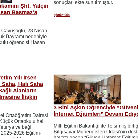
sonuçları ekte sunulmuştur.
kamını Şht. Yalçın
Hasan Basmaz’a
görüntüle
m Çavuşoğlu, 23 Nisan
uk Bayramı nedeniyle
kulu öğrencisi Hasan
tim Yılı İrsen
 Saha, Halı Saha
Bağlı Alanların
lmesine İlişkin
3 Bini Aşkın Öğrenciyle “Güvenl
İnternet Eğitimleri” Devam Ediy
nel Ortaöğretim Dairesi
Küçük Ortaokulu halı
Milli Eğitim Bakanlığı ile Telsim iş birl
feterya ve bağlı
Bilgisayar Mühendisleri Odası'nın dest
n 2025-2026 Eğitim-
hayata geçen “Güvenli İnternet Eğitimle