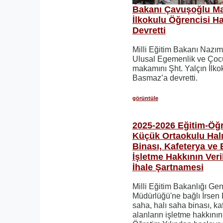
Bakanı Çavuşoğlu Ma
İlkokulu Öğrencisi 
Devretti
Milli Eğitim Bakanı Nazı
Ulusal Egemenlik ve Çoc
makamını Şht. Yalçın İlko
Basmaz’a devretti.
görüntüle
2025-2026 Eğitim-Öğre
Küçük Ortaokulu Halı
Binası, Kafeterya ve 
İşletme Hakkının Veri
İhale Şartnamesi
Milli Eğitim Bakanlığı Ge
Müdürlüğü'ne bağlı İrsen 
saha, halı saha binası, ka
alanların işletme hakkını