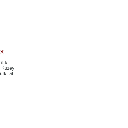
et
Türk
n Kuzey
ürk Dil