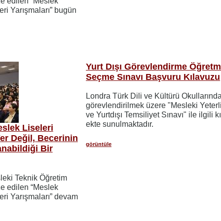
ze edilen “Meslek
ceri Yarışmaları” bugün
Yurt Dışı Görevlendirme Öğret
Seçme Sınavı Başvuru Kılavuzu
Londra Türk Dili ve Kültürü Okullarınd
görevlendirilmek üzere "Mesleki Yeterli
ve Yurtdışı Temsiliyet Sınavı" ile ilgili k
ekte sunulmaktadır.
lek Liseleri
er Değil, Becerinin
görüntüle
nabildiği Bir
sleki Teknik Öğretim
ze edilen “Meslek
ceri Yarışmaları” devam