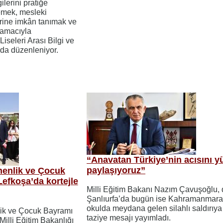
ilerini pratiğe
emek, mesleki
lerine imkân tanımak ve
 amacıyla
iseleri Arası Bilgi ve
 da düzenleniyor.
“Anavatan Türkiye’nin acısını y
paylaşıyoruz”
menlik ve Çocuk
Lefkoşa’da kortejle
Milli Eğitim Bakanı Nazım Çavuşoğlu,
Şanlıurfa’da bugün ise Kahramanmaraş
okulda meydana gelen silahlı saldırıya 
ik ve Çocuk Bayramı
taziye mesajı yayımladı.
Milli Eğitim Bakanlığı