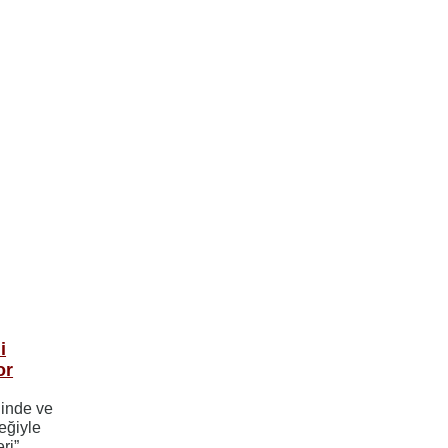
i
or
iğinde ve
eğiyle
ri”