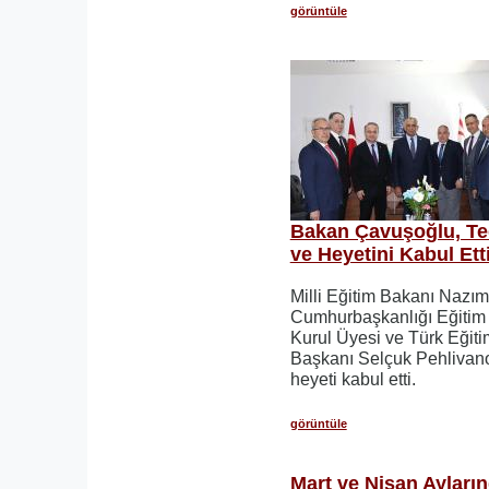
görüntüle
Bakan Çavuşoğlu, Te
ve Heyetini Kabul Ett
Milli Eğitim Bakanı Nazı
Cumhurbaşkanlığı Eğitim v
Kurul Üyesi ve Türk Eğit
Başkanı Selçuk Pehlivano
heyeti kabul etti.
görüntüle
Mart ve Nisan Ayların