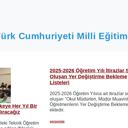
ürk Cumhuriyeti Milli Eğitim
2025-2026 Öğretim Yılı İtirazlar 
Oluşan Yer Değiştirme Bekleme
Listeleri
2025-2026 Öğretim Yılına ait itirazlar 
oluşan "Okul Müdürleri, Müdür Muavinl
Öğretmenlerin Yer Değiştirme Bekleme 
eye Her Yıl Bir
ektedir.
ıracağız
görüntüle
sleki Teknik Öğretim