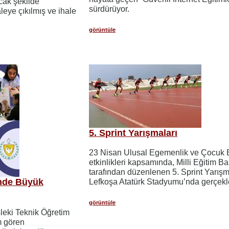
cak şekilde
sürdürüyor.
leye çıkılmış ve ihale
görüntüle
5. Sprint Yarışmaları
23 Nisan Ulusal Egemenlik ve Çocuk 
etkinlikleri kapsamında, Milli Eğitim Ba
tarafından düzenlenen 5. Sprint Yarışm
imde Büyük
Lefkoşa Atatürk Stadyumu’nda gerçekleş
görüntüle
sleki Teknik Öğretim
m gören