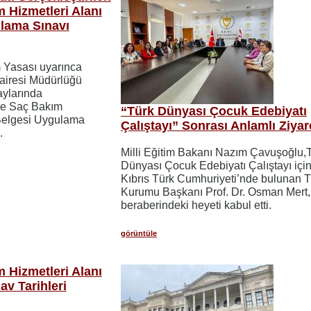
 Hizmetleri Alanı
ulama Sınavı
m Yasası uyarınca
airesi Müdürlüğü
aylarında
 ve Saç Bakım
“Türk Dünyası Çocuk Edebiyatı
 Belgesi Uygulama
Çalıştayı” Sonrası Anlamlı Ziyar
.
Milli Eğitim Bakanı Nazım Çavuşoğlu,
Dünyası Çocuk Edebiyatı Çalıştayı içi
Kıbrıs Türk Cumhuriyeti’nde bulunan T
Kurumu Başkanı Prof. Dr. Osman Mert,
beraberindeki heyeti kabul etti.
görüntüle
 Hizmetleri Alanı
av Tarihleri