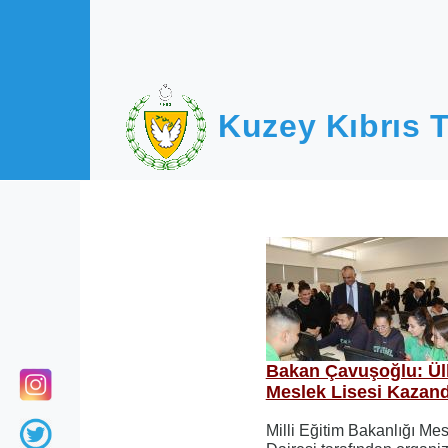
Ana içeriğe atla
Kuzey Kıbrıs T
Bakan Çavuşoğlu: Ülk
Meslek Lisesi Kazand
Milli Eğitim Bakanlığı Me