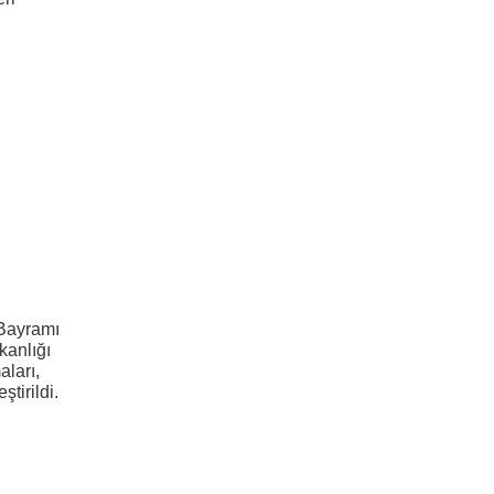
Bayramı
kanlığı
aları,
tirildi.