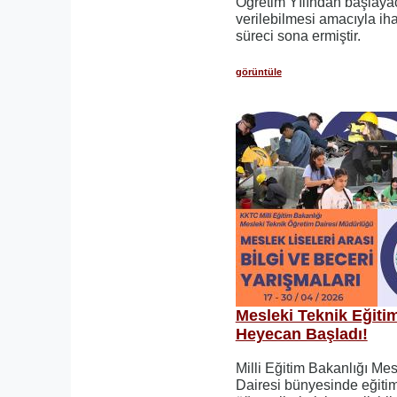
Öğretim Yılından başlaya
verilebilmesi amacıyla iha
süreci sona ermiştir.
görüntüle
Mesleki Teknik Eğit
Heyecan Başladı!
Milli Eğitim Bakanlığı Me
Dairesi bünyesinde eğiti