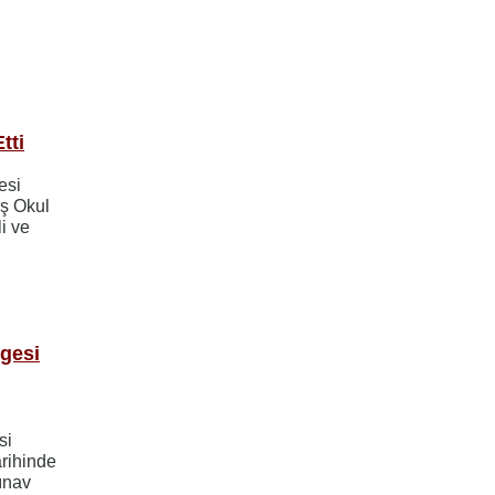
tti
esi
eş Okul
i ve
lgesi
si
rihinde
sınav