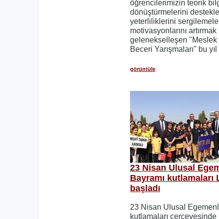
öğrencilerimizin teorik bilg
dönüştürmelerini destekl
yeterliliklerini sergileme
motivasyonlarını artırmak
gelenekselleşen "Meslek L
Beceri Yarışmaları" bu yıl
görüntüle
23 Nisan Ulusal Ege
Bayramı kutlamaları 
başladı
23 Nisan Ulusal Egemenl
kutlamaları çerçevesinde 