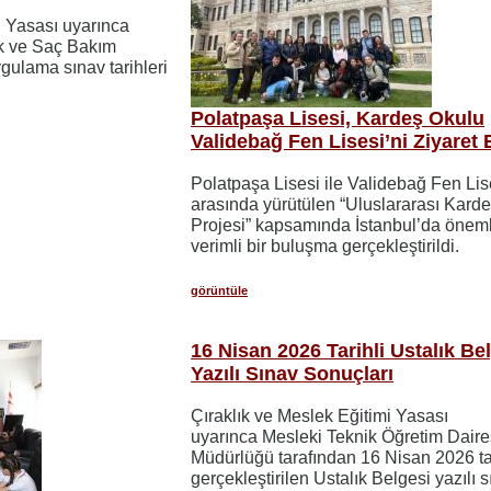
i Yasası uyarınca
ik ve Saç Bakım
ygulama sınav tarihleri
Polatpaşa Lisesi, Kardeş Okulu
Validebağ Fen Lisesi’ni Ziyaret E
Polatpaşa Lisesi ile Validebağ Fen Lis
arasında yürütülen “Uluslararası Kard
Projesi” kapsamında İstanbul’da öneml
verimli bir buluşma gerçekleştirildi.
görüntüle
16 Nisan 2026 Tarihli Ustalık Be
Yazılı Sınav Sonuçları
Çıraklık ve Meslek Eğitimi Yasası
uyarınca Mesleki Teknik Öğretim Daire
Müdürlüğü tarafından 16 Nisan 2026 ta
gerçekleştirilen Ustalık Belgesi yazılı 