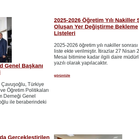
2025-2026 Öğretim Yılı Nakiller 
Oluşan Yer Değiştirme Bekleme
Listeleri
2025-2026 öğretim yılı nakiller sonrası
liste ekte verilmiştir. İtirazlar 27 Nisan
Mesai bitimine kadar ilgili daire müdür
yazılı olarak yapılacaktır.
d Genel Başkanı
i
görüntüle
m Çavuşoğlu, Türkiye
e Öğretim Politikaları
im Derneği Genel
ğlu ile beraberindeki
da Gerçekleştirilen