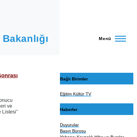
 Bakanlığı
Menü
Sonrası
Bağlı Birimler
Eğitim Kültür TV
sonucu
eri ve
Haberler
Listesi"
Duyurular
Basın Bürosu
Yabancı Kaynaklı Hibe ve Burslar