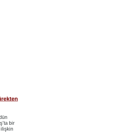
ürekten
 dün
’ta bir
ilişkin