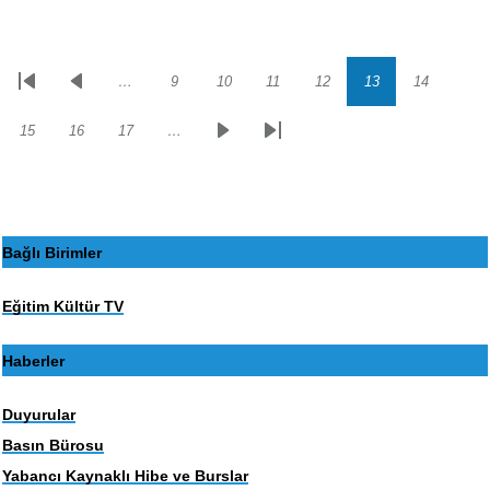
…
9
10
11
12
13
14
Sayfalama
İlk
Önceki
Sayfa
Sayfa
Sayfa
Sayfa
Sayfa
Sayfa
sayfa
sayfa
15
16
17
…
Sayfa
Sayfa
Sayfa
Sonraki
Son
sayfa
sayfa
Bağlı Birimler
Eğitim Kültür TV
Haberler
Duyurular
Basın Bürosu
Yabancı Kaynaklı Hibe ve Burslar