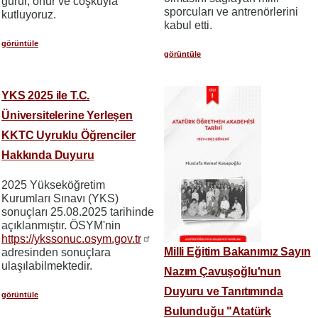
gurur, onur ve coşkuyla
sporcuları ve antrenörlerini
kutluyoruz.
kabul etti.
görüntüle
görüntüle
YKS 2025 ile T.C.
Üniversitelerine Yerleşen
KKTC Uyruklu Öğrenciler
Hakkında Duyuru
2025 Yükseköğretim
Kurumları Sınavı (YKS)
sonuçları 25.08.2025 tarihinde
açıklanmıştır. ÖSYM'nin
https://ykssonuc.osym.gov.tr
Milli Eğitim Bakanımız Sayın
adresinden sonuçlara
ulaşılabilmektedir.
Nazım Çavuşoğlu'nun
Duyuru ve Tanıtımında
görüntüle
Bulunduğu "Atatürk