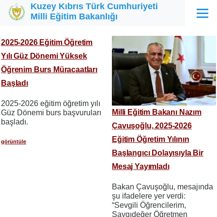
Kuzey Kıbrıs Türk Cumhuriyeti
Ana içeriğe atla
Milli Eğitim Bakanlığı
Menü
2025-2026 Eğitim Öğretim
Yılı Güz Dönemi Yüksek
Öğrenim Burs Müracaatları
Başladı
2025-2026 eğitim öğretim yılı
Milli Eğitim Bakanı Nazım
Güz Dönemi burs başvuruları
başladı.
Çavuşoğlu, 2025-2026
Eğitim Öğretim Yılının
görüntüle
Başlangıcı Dolayısıyla Bir
Mesaj Yayımladı
Bakan Çavuşoğlu, mesajında
şu ifadelere yer verdi:
“Sevgili Öğrencilerim,
Saygıdeğer Öğretmen