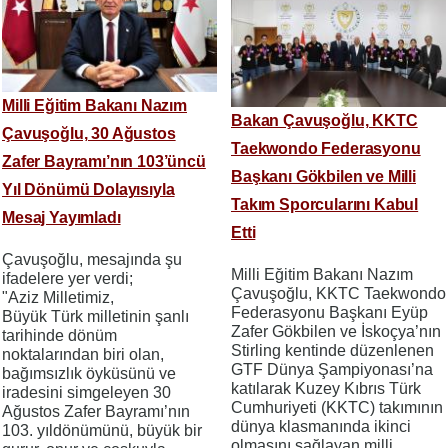
Milli Eğitim Bakanı Nazım
Bakan Çavuşoğlu, KKTC
Çavuşoğlu, 30 Ağustos
Taekwondo Federasyonu
Zafer Bayramı’nın 103’üncü
Başkanı Gökbilen ve Milli
Yıl Dönümü Dolayısıyla
Takım Sporcularını Kabul
Mesaj Yayımladı
Etti
Çavuşoğlu, mesajında şu
Milli Eğitim Bakanı Nazım
ifadelere yer verdi;
Çavuşoğlu, KKTC Taekwondo
"Aziz Milletimiz,
Federasyonu Başkanı Eyüp
Büyük Türk milletinin şanlı
Zafer Gökbilen ve İskoçya’nın
tarihinde dönüm
Stirling kentinde düzenlenen
noktalarından biri olan,
GTF Dünya Şampiyonası’na
bağımsızlık öyküsünü ve
katılarak Kuzey Kıbrıs Türk
iradesini simgeleyen 30
Cumhuriyeti (KKTC) takımının
Ağustos Zafer Bayramı’nın
dünya klasmanında ikinci
103. yıldönümünü, büyük bir
olmasını sağlayan milli