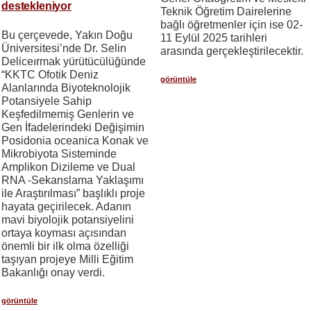
destekleniyor
Teknik Öğretim Dairelerine
bağlı öğretmenler için ise 02-
Bu çerçevede, Yakın Doğu
11 Eylül 2025 tarihleri
Üniversitesi’nde Dr. Selin
arasında gerçekleştirilecektir.
Deliceırmak yürütücülüğünde
“KKTC Ofotik Deniz
görüntüle
Alanlarında Biyoteknolojik
Potansiyele Sahip
Keşfedilmemiş Genlerin ve
Gen İfadelerindeki Değişimin
Posidonia oceanica Konak ve
Mikrobiyota Sisteminde
Amplikon Dizileme ve Dual
RNA -Sekanslama Yaklaşımı
ile Araştırılması” başlıklı proje
hayata geçirilecek. Adanın
mavi biyolojik potansiyelini
ortaya koyması açısından
önemli bir ilk olma özelliği
taşıyan projeye Milli Eğitim
Bakanlığı onay verdi.
görüntüle