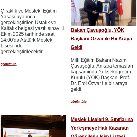
Çıraklık ve Mesleki Eğitim
Yasası uyarınca
gerçekleştirilen Ustalık ve
Kalfalık belgesi yazılı sınavı 1
Bakan Çavuşoğlu, YÖK
Ekim 2025 tarihinde saat
Başkanı Özvar ile Bir Araya
14:00'da Atatürk Meslek
Lisesi'nde
Geldi
gerçekleştirilecektir.
Milli Eğitim Bakanı Nazım
görüntüle
Çavuşoğlu, Ankara temasları
kapsamında Yükseköğretim
Kurulu (YÖK) Başkanı Prof.
Dr. Erol Özvar ile bir araya
geldi.
görüntüle
Meslek Liseleri 9. Sınıflarına
Yerleşmeye Hak Kazanan
Öğrencilerin İsim Listesi