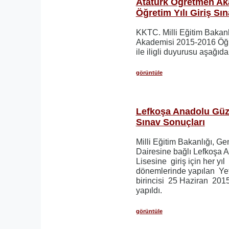
Atatürk Öğretmen Ak
Öğretim Yılı Giriş Sı
KKTC. Milli Eğitim Bakanl
Akademisi 2015-2016 Öğre
ile iligli duyurusu aşağıdak
görüntüle
Lefkoşa Anadolu Güze
Sınav Sonuçları
Milli Eğitim Bakanlığı, Ge
Dairesine bağlı Lefkoşa 
Lisesine giriş için her yı
dönemlerinde yapılan Yet
birincisi 25 Haziran 20
yapıldı.
görüntüle