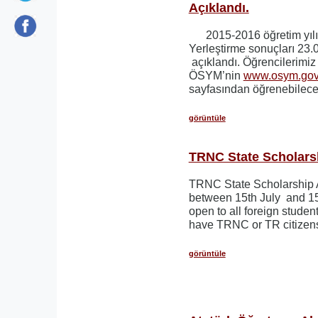
Açıklandı.
2015-2016 öğretim yılı
Yerleştirme sonuçları 23.
açıklandı. Öğrencilerimi
ÖSYM’nin
www.osym.gov.
sayfasından öğrenebilecek
görüntüle
TRNC State Scholars
TRNC State Scholarship A
between 15th July and 15t
open to all foreign stude
have TRNC or TR citizen
görüntüle