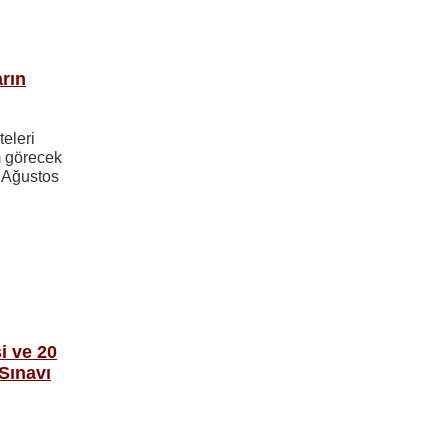
rın
eleri
 görecek
7 Ağustos
i ve 20
Sınavı