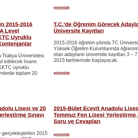
görüntüle
nin 2015-2016
T.C.’de Öğrenim Görecek Adayla
A Level
Üniversite Kayıtları
KTC Uyruklu
2015-2016 öğretim yılında TC Üniversit
Kontenjanlar
Yüksek Öğretim Kurumlarında öğrenim
olan adayların üniversite kayıtları 3 – 
 Trakya Üniversitesi
2015 tarihlerinde başlayacak.
l edilecek lisans
KKTC uyruklu
lümlerde toplam 20
görüntüle
adolu Lisesi ve 20
2015-Bület Ecevit Anadolu Lises
rleştirme Sınavı
Temmuz Fen Lisesi Yerleştirme 
Soru ve Cevapları
 gerçekleştirilen 2015
görüntüle