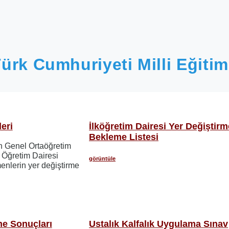
ürk Cumhuriyeti Milli Eğitim
eri
İlköğretim Dairesi Yer Değiştirm
Bekleme Listesi
in Genel Ortaöğretim
 Öğretim Dairesi
görüntüle
menlerin yer değiştirme
me Sonuçları
Ustalık Kalfalık Uygulama Sınav