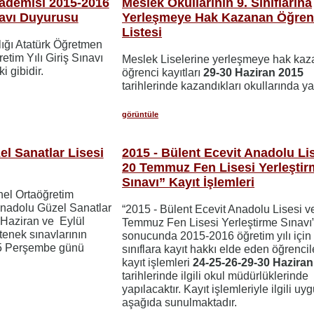
ademisi 2015-2016
Meslek Okullarının 9. Sınıflarına
navı Duyurusu
Yerleşmeye Hak Kazanan Öğrenc
Listesi
ığı Atatürk Öğretmen
tim Yılı Giriş Sınavı
Meslek Liselerine yerleşmeye hak ka
i gibidir.
öğrenci kayıtları
29-30 Haziran
2015
tarihlerinde kazandıkları okullarında ya
görüntüle
l Sanatlar Lisesi
2015 - Bülent Ecevit Anadolu Li
20 Temmuz Fen Lisesi Yerleştir
Sınavı” Kayıt İşlemleri
nel Ortaöğretim
Anadolu Güzel Sanatlar
“2015 - Bülent Ecevit Anadolu Lisesi v
l Haziran ve Eylül
Temmuz Fen Lisesi Yerleştirme Sınavı
enek sınavlarının
sonucunda 2015-2016 öğretim yılı için 
15 Perşembe günü
sınıflara kayıt hakkı elde eden öğrencil
kayıt işlemleri
24-25-26-29-30 Haziran
tarihlerinde ilgili okul müdürlüklerinde
yapılacaktır. Kayıt işlemleriyle ilgili u
aşağıda sunulmaktadır.