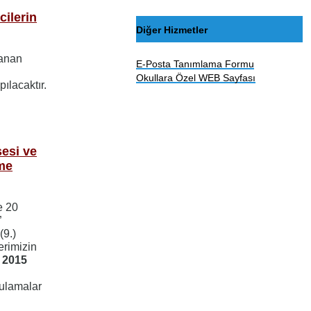
ilerin
Diğer Hizmetler
zanan
E-Posta Tanımlama Formu
Okullara Özel WEB Sayfası
pılacaktır.
sesi ve
me
e 20
”
(9.)
erimizin
 2015
ygulamalar