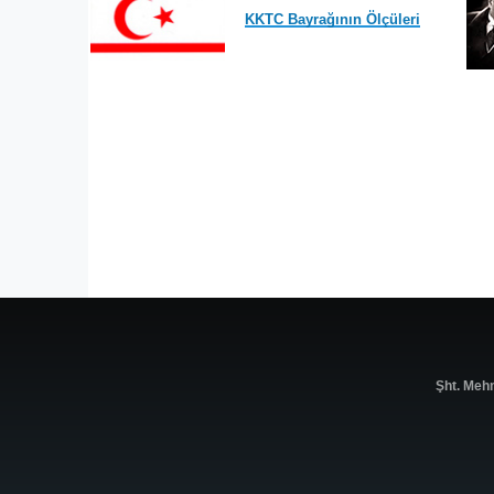
KKTC Bayrağının Ölçüleri
Şht. Meh