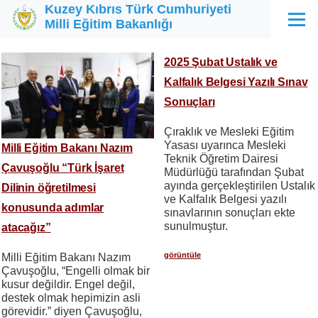
Kuzey Kıbrıs Türk Cumhuriyeti
Ana içeriğe atla
Milli Eğitim Bakanlığı
Menü
2025 Şubat Ustalık ve
Kalfalık Belgesi Yazılı Sınav
Sonuçları
Çıraklık ve Mesleki Eğitim
Yasası uyarınca Mesleki
Milli Eğitim Bakanı Nazım
Teknik Öğretim Dairesi
Çavuşoğlu “Türk İşaret
Müdürlüğü tarafından Şubat
ayında gerçekleştirilen Ustalık
Dilinin öğretilmesi
ve Kalfalık Belgesi yazılı
konusunda adımlar
sınavlarının sonuçları ekte
sunulmuştur.
atacağız”
görüntüle
Milli Eğitim Bakanı Nazım
Çavuşoğlu, “Engelli olmak bir
kusur değildir. Engel değil,
destek olmak hepimizin asli
görevidir.” diyen Çavuşoğlu,