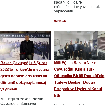
kadar) ilgili daire
müdürlüklerine yazılı olarak
yapılacaktır.
görüntüle
Milli Eğitim Bakanı Nazım
Bakan Çavuşoğlu, 6 Şubat
Çavuşoğlu, Kıbrıs Türk
2023’te Türkiye’de meydana
Öğrenciler Birliği Derneği'nin
gelen depremlerin ikinci yıl
Türkiye Başkanı Doğuş
dönümü dolayısıyla mesaj
Ertoprak ve Üyelerini Kabul
yayımladı
Etti
Milli Eğitim Bakanı Nazım
Çavuşoğlu, Şampiyon