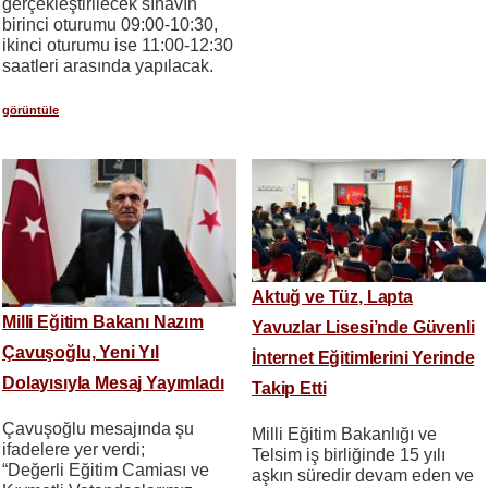
gerçekleştirilecek sınavın
birinci oturumu 09:00-10:30,
ikinci oturumu ise 11:00-12:30
saatleri arasında yapılacak.
görüntüle
Aktuğ ve Tüz, Lapta
Milli Eğitim Bakanı Nazım
Yavuzlar Lisesi’nde Güvenli
Çavuşoğlu, Yeni Yıl
İnternet Eğitimlerini Yerinde
Dolayısıyla Mesaj Yayımladı
Takip Etti
Çavuşoğlu mesajında şu
​​​​​​​Milli Eğitim Bakanlığı ve
ifadelere yer verdi;
Telsim iş birliğinde 15 yılı
“Değerli Eğitim Camiası ve
aşkın süredir devam eden ve