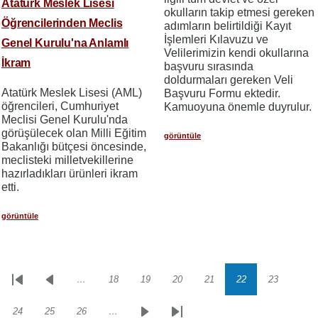
Atatürk Meslek Lisesi
okulların takip etmesi gereken
Öğrencilerinden Meclis
adımların belirtildiği Kayıt
İşlemleri Kılavuzu ve
Genel Kurulu'na Anlamlı
Velilerimizin kendi okullarına
İkram
başvuru sırasında
doldurmaları gereken Veli
Atatürk Meslek Lisesi (AML)
Başvuru Formu ektedir.
öğrencileri, Cumhuriyet
Kamuoyuna önemle duyrulur.
Meclisi Genel Kurulu'nda
görüşülecek olan Milli Eğitim
görüntüle
Bakanlığı bütçesi öncesinde,
meclisteki milletvekillerine
hazırladıkları ürünleri ikram
etti.
görüntüle
…
18
19
20
21
22
23
Sayfalama
İlk
Önceki
Sayfa
Sayfa
Sayfa
Sayfa
Sayfa
Sayfa
sayfa
sayfa
24
25
26
…
Sayfa
Sayfa
Sayfa
Sonraki
Son