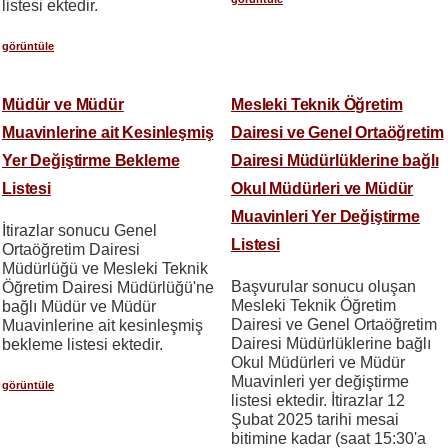
listesi ektedir.
görüntüle
Müdür ve Müdür
Mesleki Teknik Öğretim
Muavinlerine ait Kesinleşmiş
Dairesi ve Genel Ortaöğretim
Yer Değiştirme Bekleme
Dairesi Müdürlüklerine bağlı
Listesi
Okul Müdürleri ve Müdür
Muavinleri Yer Değiştirme
İtirazlar sonucu Genel
Listesi
Ortaöğretim Dairesi
Müdürlüğü ve Mesleki Teknik
Başvurular sonucu oluşan
Öğretim Dairesi Müdürlüğü'ne
Mesleki Teknik Öğretim
bağlı Müdür ve Müdür
Dairesi ve Genel Ortaöğretim
Muavinlerine ait kesinleşmiş
Dairesi Müdürlüklerine bağlı
bekleme listesi ektedir.
Okul Müdürleri ve Müdür
Muavinleri yer değiştirme
görüntüle
listesi ektedir. İtirazlar 12
Şubat 2025 tarihi mesai
bitimine kadar (saat 15:30'a