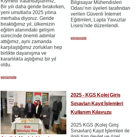
Kıymetli Vatandaşlarımız,
Bilgisayar Mühendisleri
Bir yılı daha geride bırakırken,
Odası’nın üyeleri tarafından
yeni umutlarla 2025 yılına
verilen Güvenli İnternet
merhaba diyoruz. Geride
Eğitimleri, Lapta Yavuzlar
bıraktığımız yıl, ülkemizin
Lisesi'nde düzenlendi.
eğitim alanındaki gelişim
sürecinde önemli adımlar
görüntüle
attığımız, aynı zamanda
karşılaştığımız zorlukları hep
birlikte dayanışma ve
kararlılıkla aştığımız bir yıl
oldu.
görüntüle
2025 - KGS Kolej Giriş
Sınavları Kayıt İşlemleri
Kullanım Kılavuzu
2025 KGS (Kolej Giriş
Sınavları) Kayıt İşlemleri ile
ilgili tüm devlet ve özel