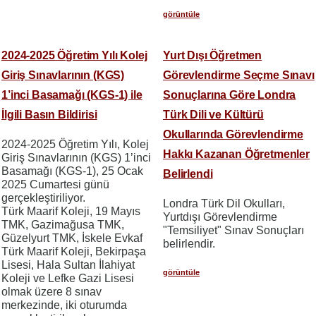
görüntüle
2024-2025 Öğretim Yılı Kolej
Yurt Dışı Öğretmen
Giriş Sınavlarının (KGS)
Görevlendirme Seçme Sınavı
1’inci Basamağı (KGS-1) ile
Sonuçlarına Göre Londra
İlgili Basın Bildirisi
Türk Dili ve Kültürü
Okullarında Görevlendirme
2024-2025 Öğretim Yılı, Kolej
Hakkı Kazanan Öğretmenler
Giriş Sınavlarının (KGS) 1’inci
Basamağı (KGS-1), 25 Ocak
Belirlendi
2025 Cumartesi günü
gerçekleştiriliyor.
Londra Türk Dil Okulları,
Türk Maarif Koleji, 19 Mayıs
Yurtdışı Görevlendirme
TMK, Gazimağusa TMK,
"Temsiliyet" Sınav Sonuçları
Güzelyurt TMK, İskele Evkaf
belirlendir.
Türk Maarif Koleji, Bekirpaşa
Lisesi, Hala Sultan İlahiyat
görüntüle
Koleji ve Lefke Gazi Lisesi
olmak üzere 8 sınav
merkezinde, iki oturumda