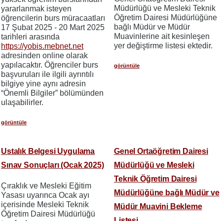
Müdürlüğü ve Mesleki Teknik
yararlanmak isteyen
Öğretim Dairesi Müdürlüğüne
öğrencilerin burs müracaatları
bağlı Müdür ve Müdür
17 Şubat 2025 - 20 Mart 2025
Muavinlerine ait kesinleşen
tarihleri arasında
yer değiştirme listesi ektedir.
https://yobis.mebnet.net
adresinden online olarak
yapılacaktır. Öğrenciler burs
görüntüle
başvuruları ile ilgili ayrıntılı
bilgiye yine aynı adresin
“Önemli Bilgiler” bölümünden
ulaşabilirler.
görüntüle
Ustalık Belgesi Uygulama
Genel Ortaöğretim Dairesi
Sınav Sonuçları (Ocak 2025)
Müdürlüğü ve Mesleki
Teknik Öğretim Dairesi
Çıraklık ve Mesleki Eğitim
Müdürlüğüne bağlı Müdür ve
Yasası uyarınca Ocak ayı
içerisinde Mesleki Teknik
Müdür Muavini Bekleme
Öğretim Dairesi Müdürlüğü
Listesi