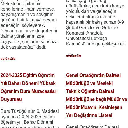
Dijital çağın getirdiği
Meleklerin anılarının
dönüşümler, gençlerin kariyer
kendilerine ilham vermeye,
yolculukları ve geleceğin
dayanışmanın ve sevginin
şekillendirilmesi üzerine
gücünü hatırlatmaya devam
kapsamlı bir bakış sunan 8-9
edeceğini söyleyerek,
Şubat Gençlik ve Gelecek
"Onların adını ve değerlerini
Kongresi, Anadolu
daima yüreklerimizde
Üniversitesi Lefkoşa
taşıyacak, şanlarını sonsuza
Kampüsü’nde gerçekleşecek.
dek yaşatacağız" dedi.
görüntüle
görüntüle
2024-2025 Eğitim Öğretim
Genel Ortaöğretim Dairesi
Yılı Bahar Dönemi Yüksek
Müdürlüğü ve Mesleki
Öğrenim Burs Müracaatları
Teknik Öğretim Dairesi
Duyurusu
Müdürlüğüne bağlı Müdür ve
Müdür Muavini Kesinleşen
Burs Tüzüğü’nün 6. Maddesi
Yer Değiştirme Listesi
uyarınca 2024-2025 eğitim
öğretim yılı Bahar Dönemi
Genel Ortaöğretim Dairesi
yüksek öğrenim burslarından