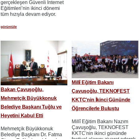
gerçekleşen Güvenli İnternet
Eğitimleri’nin ikinci dönemi
tüm hızıyla devam ediyor.
görüntüle
Millî Eğitim Bakanı
Bakan Çavuşoğlu,
Çavuşoğlu, TEKNOFEST
Mehmetçik Büyükkonuk
KKTC'nin İkinci Gününde
Belediye Başkanı Tuğlu ve
Öğrencilerle Buluştu
Heyetini Kabul Etti
Millî Eğitim Bakanı Nazım
Çavuşoğlu, TEKNOFEST
Mehmetçik Büyükkonuk
KKTC'nin ikinci gününde
Belediye Başkanı Dr. Fatma