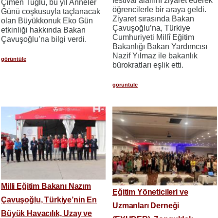
festival alanını ziyaret ederek
Çimen Tuğlu, bu yıl Anneler
öğrencilerle bir araya geldi.
Günü coşkusuyla taçlanacak
Ziyaret sırasında Bakan
olan Büyükkonuk Eko Gün
Çavuşoğlu’na, Türkiye
etkinliği hakkında Bakan
Cumhuriyeti Millî Eğitim
Çavuşoğlu’na bilgi verdi.
Bakanlığı Bakan Yardımcısı
Nazif Yılmaz ile bakanlık
görüntüle
bürokratları eşlik etti.
görüntüle
Milli Eğitim Bakanı Nazım
Eğitim Yöneticileri ve
Çavuşoğlu, Türkiye’nin En
Uzmanları Derneği
Büyük Havacılık, Uzay ve