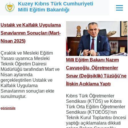
Kuzey Kıbrıs Türk Cumhuriyeti
Ana içeriğe atla
Milli Eğitim Bakanlığı
Menü
Ustalık ve Kalfalık Uygulama
Sınavlarının Sonuçları (Mart-
Nisan 2025)
Çıraklık ve Mesleki Eğitim
Yasası uyarınca Mesleki
Milli Eğitim Bakanı Nazım
Teknik Öğretim Dairesi
Çavuşoğlu, Öğretmenler
Müdürlüğü tarafından Mart ve
Nisan aylarında
Sınav (Değişiklik) Tüzüğü’ne
gerçekleştirilen Ustalık ve
İlişkin Açıklama Yaptı
Kalfalık Uygulama
Sınavlarının sonuçları ekte
Kıbrıs Türk Öğretmenler
sunulmuştur.
Sendikası (KTÖS) ve Kıbrıs
Türk Orta Eğitim Öğretmenler
görüntüle
Sendikası (KTOEÖS)’nın
Teknik Kurul Toplantısı öncesi
yaptığı açıklamalara dikkati