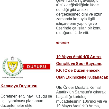
çeken Bakan Çavuşoğlu,
tüzük değişikliğinin ifade
edildiği gibi ansızın
gerçekleşmediğini ve uzun
zamandır konuyla ilgili
istişarelerin yapıldığı ve
üzerinde çalışılan bir konu
olduğunu ifade etti.
görüntüle
19 Mayıs Atatürk’ü Anma,
Gençlik ve Spor Bayramı,
KKTC’de Düzenlenecek
Olan Etkinliklerle Kutlanacak
Kamuoyu Duyurusu
Ulu Önder Mustafa Kemal
Atatürk’ün Samsun’a çıkarak
Öğretmenler Sınav Tüzüğü ile
başlattığı kurtuluş
ilgili yapılması planlanan
mücadelesinin 106’ıncı yılı ve
düzenlemeler ekte
19 Mayıs Atatürk’ü Anma,