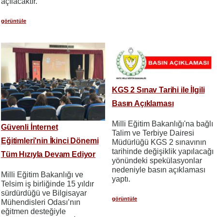
açılacaktır.
görüntüle
KGS 2 Sınav Tarihi ile İlgili
Basın Açıklaması
Milli Eğitim Bakanlığı'na bağlı
Güvenli İnternet
Talim ve Terbiye Dairesi
Eğitimleri’nin İkinci Dönemi
Müdürlüğü KGS 2 sınavının
tarihinde değişiklik yapılacağı
Tüm Hızıyla Devam Ediyor
yönündeki spekülasyonlar
nedeniyle basın açıklaması
Milli Eğitim Bakanlığı ve
yaptı.
Telsim iş birliğinde 15 yıldır
sürdürdüğü ve Bilgisayar
görüntüle
Mühendisleri Odası’nın
eğitmen desteğiyle