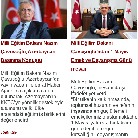
Milli Eğitim Bakanı Nazım
Milli Eğitim Bakanı
Çavuşoğlu, Azerbaycan
Çavuşoğlu’ndan 1 Mayıs
Basınına Konuştu
Emek ve Dayanışma Günü
mesajı
Milli Eğitim Bakanı Nazım
Çavuşoğlu, Azerbaycan’da
Milli Eğitim Bakanı
yayın yapan Telegraf Haber
Çavuşoğlu, mesajında şu
Ajansı’na açıklamalarda
ifadeler yer verdi:
bulunarak, Azerbaycan’ın
“Bir ülkenin kalkınmasında,
KKTC’ye yönelik destekleyici
toplumsal huzurun ve refahın
tutumunu ve iki ülke
inşasında en güçlü temeli
arasındaki eğitim iş birliklerini
emekçilerimiz oluşturmaktadır.
değerlendirdi.
1 Mayıs, yalnızca bir takvim
günü değil; emeğin
görüntüle
kutsallığını, dayanışmanın