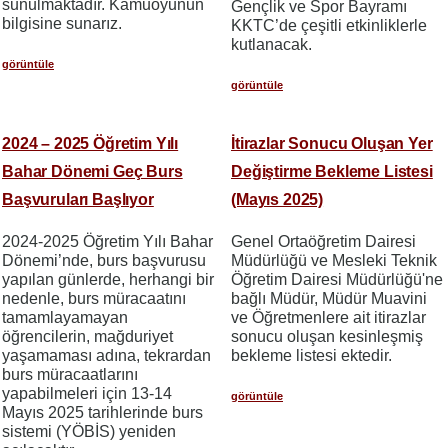
sunulmaktadır. Kamuoyunun
Gençlik ve Spor Bayramı
bilgisine sunarız.
KKTC’de çeşitli etkinliklerle
kutlanacak.
görüntüle
görüntüle
2024 – 2025 Öğretim Yılı
İtirazlar Sonucu Oluşan Yer
Bahar Dönemi Geç Burs
Değiştirme Bekleme Listesi
Başvuruları Başlıyor
(Mayıs 2025)
2024-2025 Öğretim Yılı Bahar
Genel Ortaöğretim Dairesi
Dönemi’nde, burs başvurusu
Müdürlüğü ve Mesleki Teknik
yapılan günlerde, herhangi bir
Öğretim Dairesi Müdürlüğü'ne
nedenle, burs müracaatını
bağlı Müdür, Müdür Muavini
tamamlayamayan
ve Öğretmenlere ait itirazlar
öğrencilerin, mağduriyet
sonucu oluşan kesinleşmiş
yaşamaması adına, tekrardan
bekleme listesi ektedir.
burs müracaatlarını
yapabilmeleri için 13-14
görüntüle
Mayıs 2025 tarihlerinde burs
sistemi (YÖBİS) yeniden