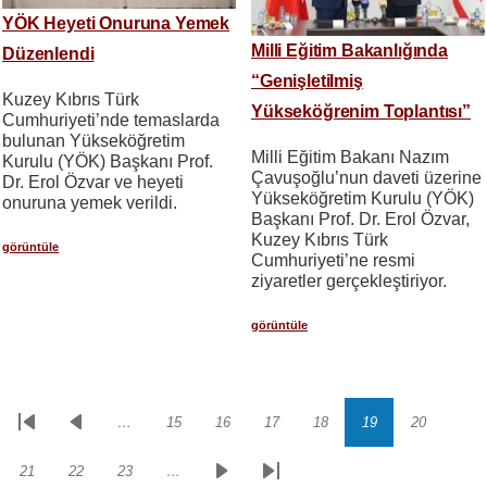
YÖK Heyeti Onuruna Yemek
Milli Eğitim Bakanlığında
Düzenlendi
“Genişletilmiş
Kuzey Kıbrıs Türk
Yükseköğrenim Toplantısı”
Cumhuriyeti’nde temaslarda
bulunan Yükseköğretim
Milli Eğitim Bakanı Nazım
Kurulu (YÖK) Başkanı Prof.
Çavuşoğlu’nun daveti üzerine
Dr. Erol Özvar ve heyeti
Yükseköğretim Kurulu (YÖK)
onuruna yemek verildi.
Başkanı Prof. Dr. Erol Özvar,
Kuzey Kıbrıs Türk
görüntüle
Cumhuriyeti’ne resmi
ziyaretler gerçekleştiriyor.
görüntüle
…
15
16
17
18
19
20
Sayfalama
İlk
Önceki
Sayfa
Sayfa
Sayfa
Sayfa
Sayfa
Sayfa
sayfa
sayfa
21
22
23
…
Sayfa
Sayfa
Sayfa
Sonraki
Son