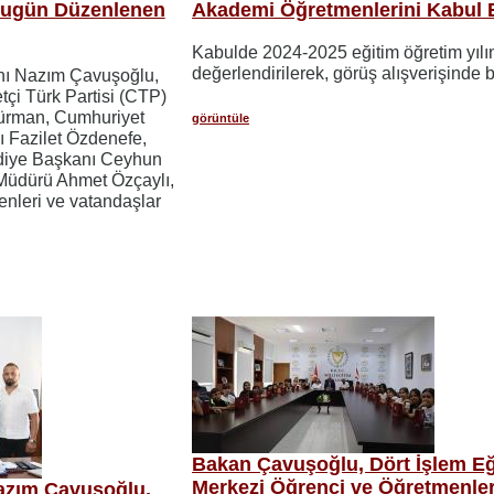
 Bugün Düzenlenen
Akademi Öğretmenlerini Kabul E
Kabulde 2024-2025 eğitim öğretim yılı
değerlendirilerek, görüş alışverişinde 
anı Nazım Çavuşoğlu,
çi Türk Partisi (CTP)
ürman, Cumhuriyet
görüntüle
ı Fazilet Özdenefe,
diye Başkanı Ceyhun
 Müdürü Ahmet Özçaylı,
nleri ve vatandaşlar
Bakan Çavuşoğlu, Dört İşlem Eğ
Merkezi Öğrenci ve Öğretmenler
Nazım Çavuşoğlu,