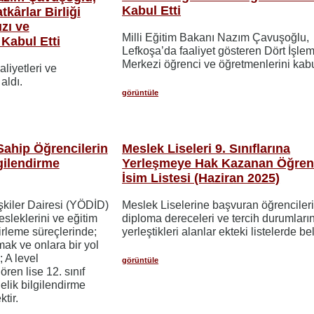
Kabul Etti
kârlar Birliği
zı ve
​​​​​​​Milli Eğitim Bakanı Nazım Çavuşoğlu,
Kabul Etti
Lefkoşa’da faaliyet gösteren Dört İşle
Merkezi öğrenci ve öğretmenlerini kabul
aaliyetleri ve
aldı.
görüntüle
Sahip Öğrencilerin
Meslek Liseleri 9. Sınıflarına
lgilendirme
Yerleşmeye Hak Kazanan Öğrenc
İsim Listesi (Haziran 2025)
şkiler Dairesi (YÖDİD)
Meslek Liselerine başvuran öğrenciler
esleklerini ve eğitim
diploma dereceleri ve tercih durumları
lirleme süreçlerinde;
yerleştikleri alanlar ekteki listelerde beli
mak ve onlara bir yol
 A level
görüntüle
ren lise 12. sınıf
nelik bilgilendirme
ktir.