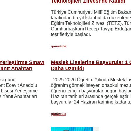
Teknolojileri Zirvesi’ne Katıldı
​​​​​​​Türkiye Cumhuriyeti Millî Eğitim Bakan
tarafından bu yıl İstanbul’da düzenlen
Eğitim Teknolojileri Zirvesi (TETZ), Tü
Cumhurbaşkanı Recep Tayyip Erdoğan
teşrifleriyle başladı.
görüntüle
Yerleştirme Sınavı
Meslek Liselerine Başvurular 1
Yanıt Anahtarı
Daha Uzatıldı
si günü
2025-2026 Öğretim Yılında Meslek Li
ent Ecevit Anadolu
öğrenim görmek isteyen ortaokul mez
Lisesi Yerleştirme
öğrenciler için başvurular bugün başla
e Yanıt Anahtarları
Haziran tarihleri arasında gerçekleştiri
başvurular 24 Haziran tarihine kadar uza
görüntüle