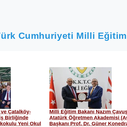
ürk Cumhuriyeti Milli Eğitim
ı ve Çatalköy-
Milli Eğitim Bakanı Nazım Çavu
ş Birliğinde
Atatürk Öğretmen Akademisi (
lkokulu Yeni Okul
Başkanı Prof. Dr. Güner Konedra