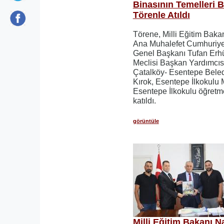
Binasının Temelleri
Törenle Atıldı
Törene, Milli Eğitim Bak
Ana Muhalefet Cumhuriyet
Genel Başkanı Tufan Erh
Meclisi Başkan Yardımcıs
Çatalköy- Esentepe Bele
Kırok, Esentepe İlkokulu
Esentepe İlkokulu öğretme
katıldı.
görüntüle
Milli Eğitim Bakanı 