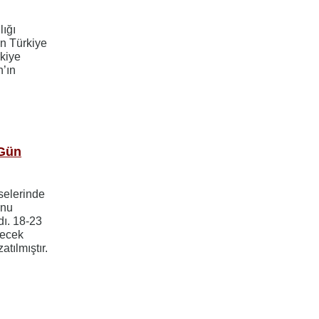
lığı
en Türkiye
rkiye
’ın
 Gün
selerinde
unu
dı. 18-23
lecek
tılmıştır.