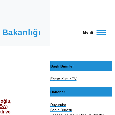
 Bakanlığı
Menü
Bağlı Birimler
Eğitim Kültür TV
Haberler
şoğlu,
Duyurular
AÖA)
Basın Bürosu
lı ve
Yabancı Kaynaklı Hibe ve Burslar