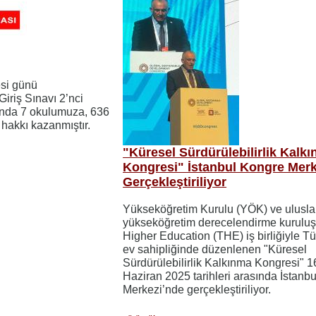
si günü
Giriş Sınavı 2’nci
nda 7 okulumuza, 636
 hakkı kazanmıştır.
"Küresel Sürdürülebilirlik Kalk
Kongresi" İstanbul Kongre Merk
Gerçekleştiriliyor
Yükseköğretim Kurulu (YÖK) ve ulusla
yükseköğretim derecelendirme kurulu
Higher Education (THE) iş birliğiyle Tü
ev sahipliğinde düzenlenen "Küresel
Sürdürülebilirlik Kalkınma Kongresi" 1
Haziran 2025 tarihleri arasında İstanb
Merkezi’nde gerçekleştiriliyor.