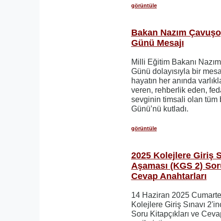
görüntüle
Bakan Nazım Çavuşo
Günü Mesajı
Milli Eğitim Bakanı Nazı
Günü dolayısıyla bir mesa
hayatın her anında varlıkl
veren, rehberlik eden, fed
sevginin timsali olan tüm
Günü’nü kutladı.
görüntüle
2025 Kolejlere Giriş S
Aşaması (KGS 2) Soru
Cevap Anahtarları
14 Haziran 2025 Cumartes
Kolejlere Giriş Sınavı 2'
Soru Kitapçıkları ve Ceva