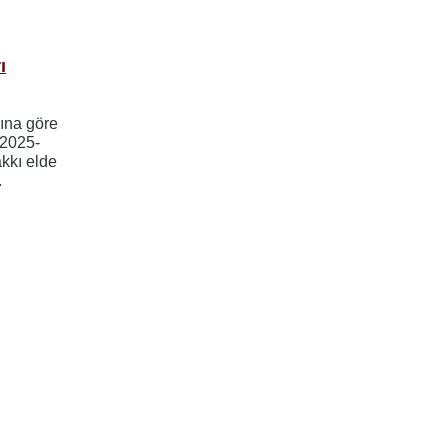
ı
rına göre
 2025-
akkı elde
.