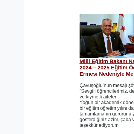
Milli Eğitim Bakanı 
2024 – 2025 Eğitim Ö
Ermesi Nedeniyle Me
Çavuşoğlu’nun mesajı şöy
“Sevgili öğrencilerimiz, d
ve kıymetli aileler;
Yoğun bir akademik dönem
bir eğitim öğretim yılını d
tamamlamanın gururunu y
gösterdiğiniz azim, çaba v
teşekkür ediyorum.