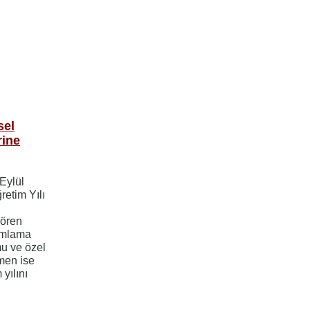
sel
rine
 Eylül
etim Yılı
gören
mamlama
mu ve özel
men ise
yılını