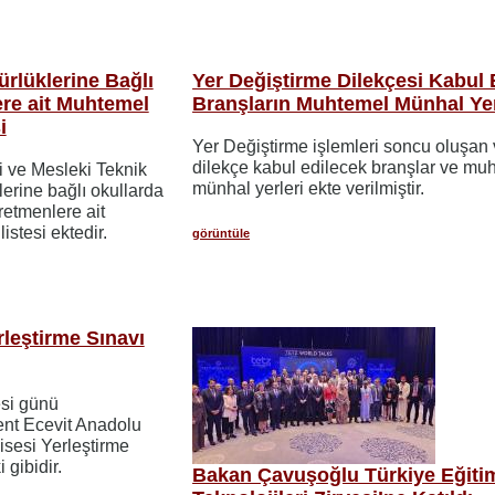
lüklerine Bağlı
Yer Değiştirme Dilekçesi Kabul 
re ait Muhtemel
Branşların Muhtemel Münhal Yer
i
Yer Değiştirme işlemleri soncu oluşan
dilekçe kabul edilecek branşlar ve mu
i ve Mesleki Teknik
münhal yerleri ekte verilmiştir.
erine bağlı okullarda
etmenlere ait
stesi ektedir.
görüntüle
leştirme Sınavı
si günü
ent Ecevit Anadolu
isesi Yerleştirme
 gibidir.
Bakan Çavuşoğlu Türkiye Eğiti