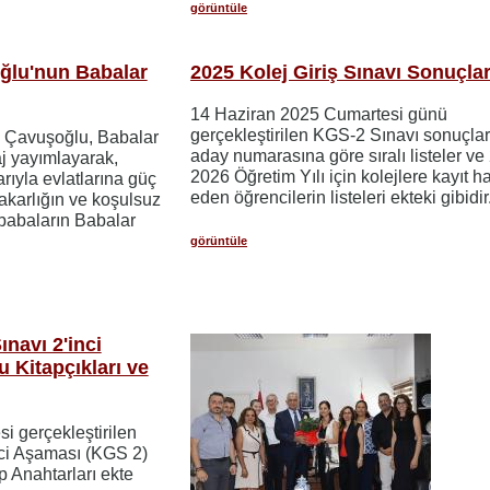
görüntüle
ğlu'nun Babalar
2025 Kolej Giriş Sınavı Sonuçlar
14 Haziran 2025 Cumartesi günü
gerçekleştirilen KGS-2 Sınavı sonuçla
m Çavuşoğlu, Babalar
aday numarasına göre sıralı listeler ve
j yayımlayarak,
2026 Öğretim Yılı için kolejlere kayıt h
arıyla evlatlarına güç
eden öğrencilerin listeleri ekteki gibidir
akarlığın ve koşulsuz
 babaların Babalar
görüntüle
ınavı 2'inci
 Kitapçıkları ve
i gerçekleştirilen
inci Aşaması (KGS 2)
p Anahtarları ekte