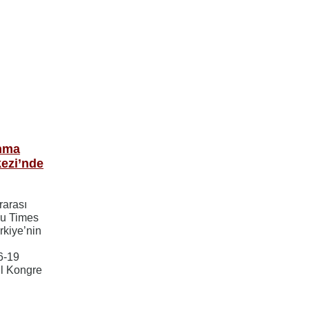
ınma
ezi’nde
rarası
şu Times
rkiye’nin
6-19
ul Kongre