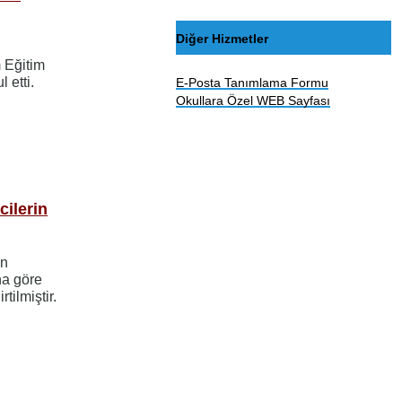
Diğer Hizmetler
m Eğitim
 etti.
E-Posta Tanımlama Formu
Okullara Özel WEB Sayfası
ilerin
in
na göre
rtilmiştir.