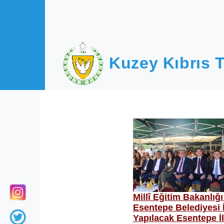
Ana içeriğe atla
Kuzey Kıbrıs T
Millî Eğitim Bakanlığ
Esentepe Belediyesi İ
Yapılacak Esentepe İ