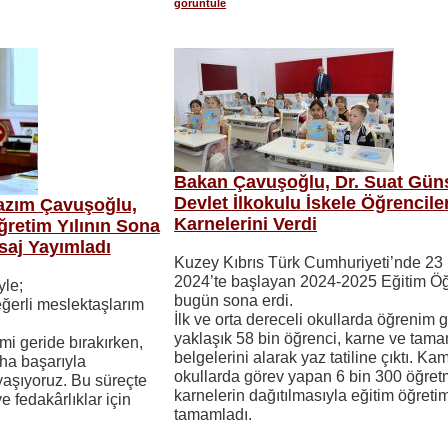
görüntüle
Bakan Çavuşoğlu, Dr. Suat Gün
Devlet İlkokulu İskele Öğrencile
Nazım Çavuşoğlu,
Karnelerini Verdi
ğretim Yılının Sona
saj Yayımladı
​​​​​​​Kuzey Kıbrıs Türk Cumhuriyeti’nde 23
2024’te başlayan 2024-2025 Eğitim Öğr
le;
bugün sona erdi.
eğerli meslektaşlarım
İlk ve orta dereceli okullarda öğrenim 
yaklaşık 58 bin öğrenci, karne ve ta
i geride bırakırken,
belgelerini alarak yaz tatiline çıktı. Ka
aha başarıyla
okullarda görev yapan 6 bin 300 öğret
aşıyoruz. Bu süreçte
karnelerin dağıtılmasıyla eğitim öğretim 
e fedakârlıklar için
tamamladı.