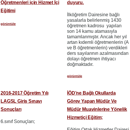
Öğretmenleri için Hizmet İçi
duyuru.
Eğitimi
İlköğretim Dairesine bağlı
yasalarla belirlenmiş 1430
görüntüle
öğretmen kadrosu yapılan
son 14 kamu atamasıyla
tamamlanmıştır. Ancak her yıl
artan kıdemli öğretmenlerin (A
ve B öğretmenlerin) verdikleri
ders sayılarının azalmasından
dolayı öğretmen ihtiyacı
doğmaktadır.
görüntüle
2016-2017 Öğretim Yılı
İÖD’ne Bağlı Okullarda
LAGSL Giriş Sınavı
Görev Yapan Müdür Ve
Sonuçları
Müdür Muavinlerine Yönelik
Hizmetiçi Eğitim;
6.sınıf Sonuçları;
Eğitim Ortak Hizmetler Dairesi