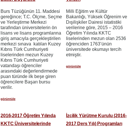
Burs Tüzüğünün 11. Maddesi
Milli Eğitim ve Kültür
gereğince; T.C. Ölçme, Seçme
Bakanlığı, Yüksek Öğrenim ve
ve Yerleştirme Merkezi
Dışilişkiler Dairesi istatistiki
tarafından üniversitelerin ön
verilerine göre, 2015 – 2016
lisans ve lisans programlarına
Öğretim Yılında KKTC
giriş amacıyla gerçekleştirilen
liselerinden mezun olan 2536
merkezi sınava katılan Kuzey
öğrenciden 1763’ünün
Kıbrıs Türk Cumhuriyeti
üniversitede okumayı tercih
liselerinden mezun Kuzey
etmiştir.
Kıbrıs Türk Cumhuriyeti
vatandaşı öğrenciler
görüntüle
arasındaki değerlendirmede
puan türünde ilk beşe giren
öğrencilere Başarı bursu
verilir.
görüntüle
2016-2017 Öğretim Yılında
İzcilik Yürütme Kurulu (2016-
KKTC Üniversitelerinde
2017 Ders Yılı) Programları