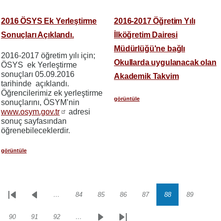
2016 ÖSYS Ek Yerleştirme
2016-2017 Öğretim Yılı
Sonuçları Açıklandı.
İlköğretim Dairesi
Müdürlüğü'ne bağlı
2016-2017 öğretim yılı için;
Okullarda uygulanacak olan
ÖSYS ek Yerleştirme
sonuçları 05.09.2016
Akademik Takvim
tarihinde açıklandı.
Öğrencilerimiz ek yerleştirme
görüntüle
sonuçlarını, ÖSYM’nin
www.osym.gov.tr
adresi
sonuç sayfasından
öğrenebileceklerdir.
görüntüle
…
84
85
86
87
88
89
Sayfalama
İlk
Önceki
Sayfa
Sayfa
Sayfa
Sayfa
Sayfa
Sayfa
sayfa
sayfa
90
91
92
…
Sayfa
Sayfa
Sayfa
Sonraki
Son