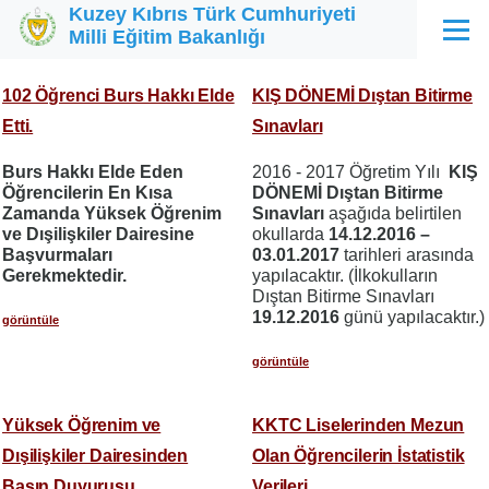
Kuzey Kıbrıs Türk Cumhuriyeti
Ana içeriğe atla
Milli Eğitim Bakanlığı
Menü
102 Öğrenci Burs Hakkı Elde
KIŞ DÖNEMİ Dıştan Bitirme
Etti.
Sınavları
Burs Hakkı Elde Eden
2016 - 2017 Öğretim Yılı
KIŞ
Öğrencilerin En Kısa
DÖNEMİ Dıştan Bitirme
Zamanda Yüksek Öğrenim
Sınavları
aşağıda belirtilen
ve Dışilişkiler Dairesine
okullarda
14.12.2016 –
Başvurmaları
03.01.2017
tarihleri arasında
Gerekmektedir.
yapılacaktır. (İlkokulların
Dıştan Bitirme Sınavları
19.12.2016
günü yapılacaktır.)
görüntüle
görüntüle
Yüksek Öğrenim ve
KKTC Liselerinden Mezun
Dışilişkiler Dairesinden
Olan Öğrencilerin İstatistik
Basın Duyurusu
Verileri