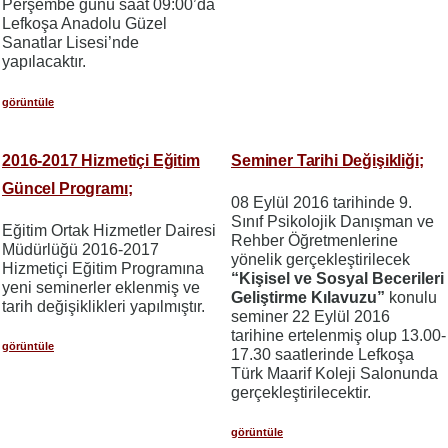
Perşembe günü saat 09:00’da
Lefkoşa Anadolu Güzel
Sanatlar Lisesi’nde
yapılacaktır.
görüntüle
2016-2017 Hizmetiçi Eğitim
Seminer Tarihi Değişikliği;
Güncel Programı;
08 Eylül 2016 tarihinde 9.
Sınıf Psikolojik Danışman ve
Eğitim Ortak Hizmetler Dairesi
Rehber Öğretmenlerine
Müdürlüğü 2016-2017
yönelik gerçekleştirilecek
Hizmetiçi Eğitim Programına
“Kişisel ve Sosyal Becerileri
yeni seminerler eklenmiş ve
Geliştirme Kılavuzu”
konulu
tarih değişiklikleri yapılmıştır.
seminer 22 Eylül 2016
tarihine ertelenmiş olup 13.00-
görüntüle
17.30 saatlerinde Lefkoşa
Türk Maarif Koleji Salonunda
gerçekleştirilecektir.
görüntüle