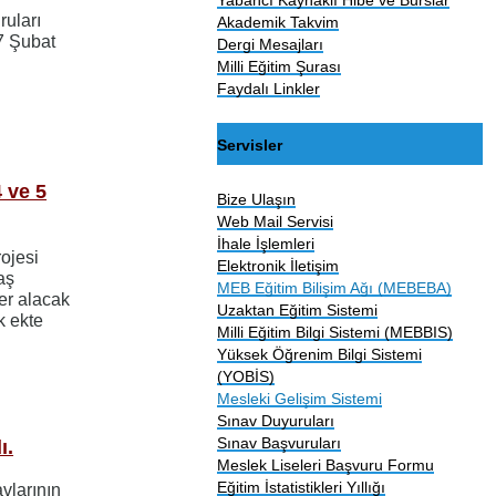
ruları
Akademik Takvim
7 Şubat
Dergi Mesajları
Milli Eğitim Şurası
Faydalı Linkler
Servisler
 ve 5
Bize Ulaşın
Web Mail Servisi
İhale İşlemleri
ojesi
Elektronik İletişim
aş
MEB Eğitim Bilişim Ağı (MEBEBA)
er alacak
Uzaktan Eğitim Sistemi
k ekte
Milli Eğitim Bilgi Sistemi (MEBBIS)
Yüksek Öğrenim Bilgi Sistemi
(YOBİS)
Mesleki Gelişim Sistemi
Sınav Duyuruları
Sınav Başvuruları
ı.
Meslek Liseleri Başvuru Formu
Eğitim İstatistikleri Yıllığı
avlarının