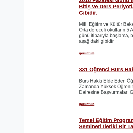
2016 Pazatesi Günü İ
Bitiş ve Ders Periyot
Gibidir.
Milli Eğitim ve Kültür Baka
Orta dereceli okulların 5 
günü itibarıyla başlama, bi
aşağıdaki gibidir.
görüntüle
331 Öğrenci Burs Hakk
Burs Hakkı Elde Eden Öğr
Zamanda Yüksek Öğrenim 
Dairesine Başvurmaları 
görüntüle
Temel Eğitim Program
Semineri İleriki Bir T