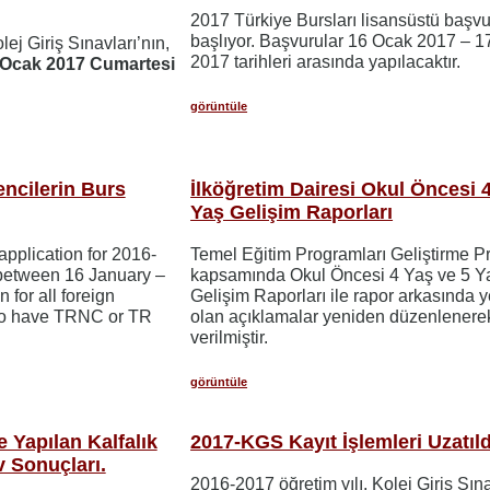
2017 Türkiye Bursları lisansüstü başvu
başlıyor. Başvurular 16 Ocak 2017 – 1
ej Giriş Sınavları’nın,
2017 tarihleri arasında yapılacaktır.
 Ocak 2017 Cumartesi
görüntüle
ncilerin Burs
İlköğretim Dairesi Okul Öncesi 4
Yaş Gelişim Raporları
pplication for 2016-
Temel Eğitim Programları Geliştirme Pr
between 16 January –
kapsamında Okul Öncesi 4 Yaş ve 5 Y
 for all foreign
Gelişim Raporları ile rapor arkasında y
ho have TRNC or TR
olan açıklamalar yeniden düzenlenere
verilmiştir.
görüntüle
 Yapılan Kalfalık
2017-KGS Kayıt İşlemleri Uzatıld
v Sonuçları.
2016-2017 öğretim yılı, Kolej Giriş Sın