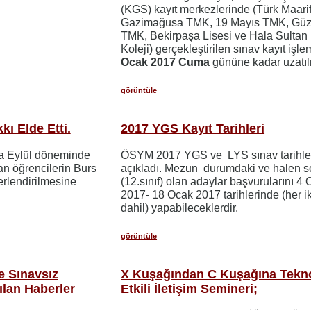
(KGS) kayıt merkezlerinde (Türk Maarif
Gazimağusa TMK, 19 Mayıs TMK, Güze
TMK, Bekirpaşa Lisesi ve Hala Sultan İ
Koleji) gerçekleştirilen sınav kayıt işle
Ocak 2017 Cuma
gününe kadar uzatılm
görüntüle
ı Elde Etti.
2017 YGS Kayıt Tarihleri
da Eylül döneminde
ÖSYM 2017 YGS ve LYS sınav tarihler
n öğrencilerin Burs
açıkladı. Mezun durumdaki ve halen so
erlendirilmesine
(12.sınıf) olan adaylar başvurularını 4
2017- 18 Ocak 2017 tarihlerinde (her iki
dahil) yapabileceklerdir.
görüntüle
e Sınavsız
X Kuşağından C Kuşağına Tekno
ılan Haberler
Etkili İletişim Semineri;