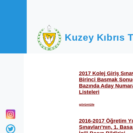
Ana içeriğe atla
Kuzey Kıbrıs T
2017 Kolej Giriş Sına
Birinci Basmak Sonuç
Bazında Aday Numara
Listeleri
görüntüle
2016-2017 Öğretim Yıl
Sınavları’nın, 1. Bas