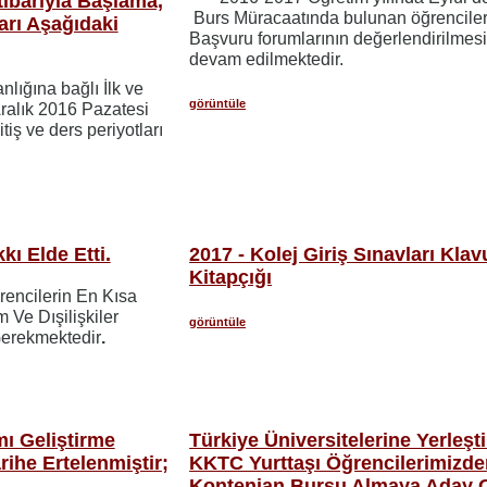
tibarıyla Başlama,
Burs Müracaatında bulunan öğrenciler
ları Aşağıdaki
Başvuru forumlarının değerlendirilmes
devam edilmektedir.
nlığına bağlı İlk ve
görüntüle
Aralık 2016 Pazatesi
tiş ve ders periyotları
ı Elde Etti.
2017 - Kolej Giriş Sınavları Klav
Kitapçığı
encilerin En Kısa
Ve Dışilişkiler
görüntüle
Gerekmektedir
.
ı Geliştirme
Türkiye Üniversitelerine Yerleşti
arihe Ertelenmiştir;
KKTC Yurttaşı Öğrencilerimizde
Kontenjan Bursu Almaya Aday 