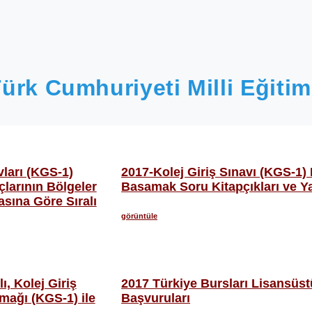
ürk Cumhuriyeti Milli Eğitim
vları (KGS-1)
2017-Kolej Giriş Sınavı (KGS-1) 
larının Bölgeler
Basamak Soru Kitapçıkları ve Ya
sına Göre Sıralı
görüntüle
ı, Kolej Giriş
2017 Türkiye Bursları Lisansüst
amağı (KGS-1) ile
Başvuruları