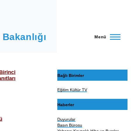
 Bakanlığı
Menü
Birinci
Bağlı Birimler
nıtları
Eğitim Kültür TV
Haberler
ü
Duyurular
Basın Bürosu
Yabancı Kaynaklı Hibe ve Burslar