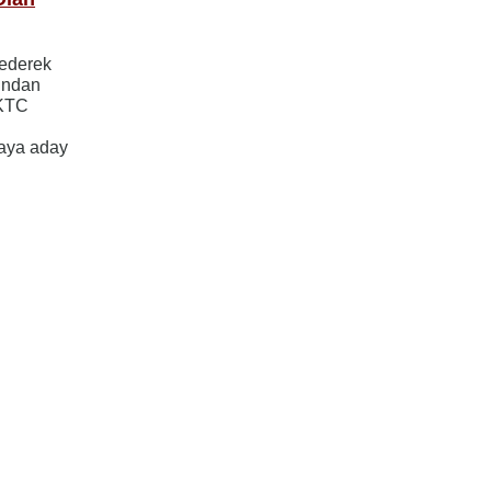
ederek
ından
KKTC
maya aday
ayfa