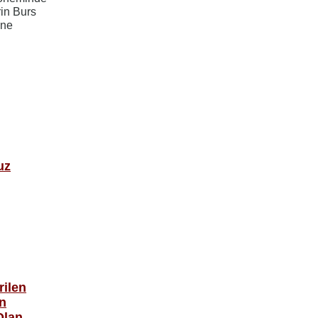
in Burs
ine
uz
rilen
n
Olan