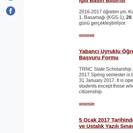
İgili Basın Bildirisi
2016-2017 öğretim yılı, Kol
1. Basamağı (KGS-1),
28
günü gerçekleştiriliyor.
görüntüle
Yabancı Uyruklu Öğre
Başvuru Formu
TRNC State Scholarship a
2017 Spring semester is 
31 January 2017. It is open
students except those w
citizenship.
görüntüle
5 Ocak 2017 Tarihinde
ve Ustalık Yazılı Sına