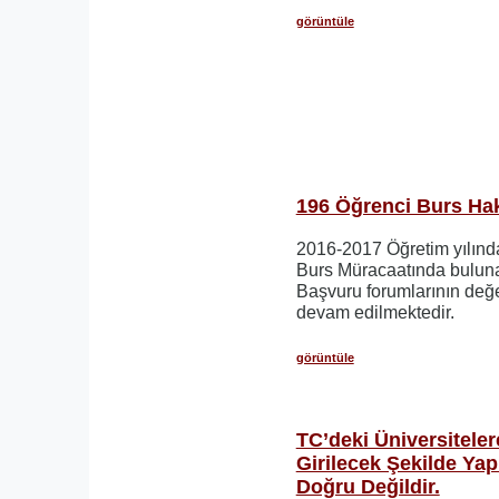
görüntüle
196 Öğrenci Burs Hakk
2016-2017 Öğretim yılın
Burs Müracaatında buluna
Başvuru forumlarının değ
devam edilmektedir.
görüntüle
TC’deki Üniversiteler
Girilecek Şekilde Yap
Doğru Değildir.