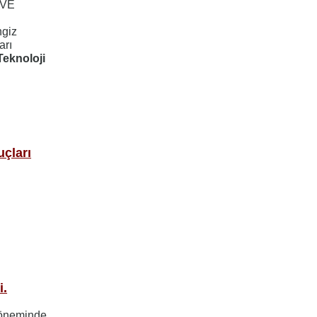
 VE
ngiz
arı
eknoloji
uçları
i.
döneminde