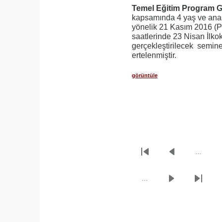
Temel Eğitim Program Ge
kapsamında 4 yaş ve anas
yönelik 21 Kasım 2016 (P
saatlerinde 23 Nisan İlk
gerçekleştirilecek seminer 
ertelenmiştir.
görüntüle
…
Sayfalama
İlk
Önceki
sayfa
sayfa
…
Sonraki
Son
sayfa
sayfa