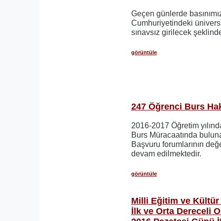
Geçen günlerde basınımı
Cumhuriyetindeki üniversi
sınavsız girilecek şeklind
görüntüle
247 Öğrenci Burs Hakk
2016-2017 Öğretim yılın
Burs Müracaatında buluna
Başvuru forumlarının değ
devam edilmektedir.
görüntüle
Milli Eğitim ve Kültü
İlk ve Orta Dereceli O