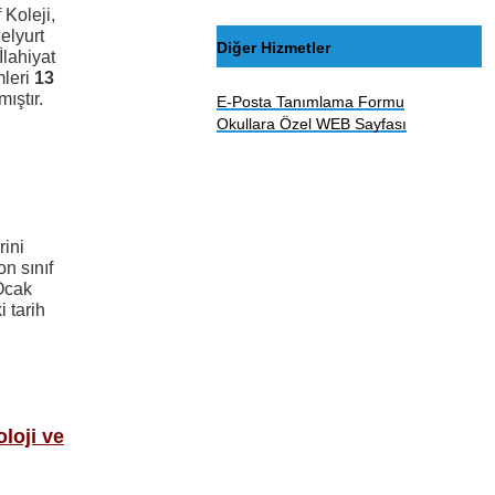
 Koleji,
lyurt
Diğer Hizmetler
lahiyat
mleri
13
ıştır.
E-Posta Tanımlama Formu
Okullara Özel WEB Sayfası
ini
n sınıf
 Ocak
 tarih
loji ve