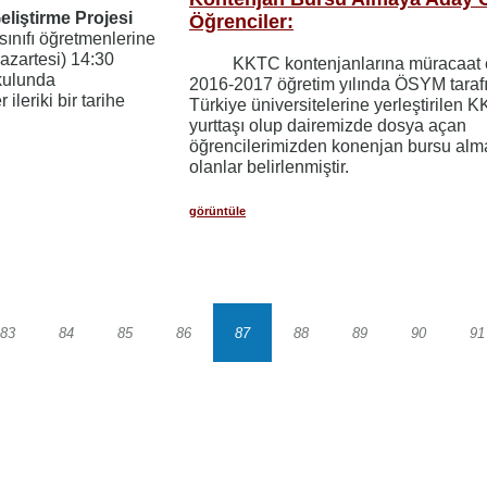
liştirme Projesi
Öğrenciler:
ınıfı öğretmenlerine
azartesi) 14:30
KKTC kontenjanlarına müracaat 
okulunda
2016-2017 öğretim yılında ÖSYM taraf
ileriki bir tarihe
Türkiye üniversitelerine yerleştirilen 
yurttaşı olup dairemizde dosya açan
öğrencilerimizden konenjan bursu al
olanlar belirlenmiştir.
görüntüle
83
84
85
86
87
88
89
90
91
Sayfa
Sayfa
Sayfa
Sayfa
Sayfa
Sayfa
Sayfa
Sayfa
S