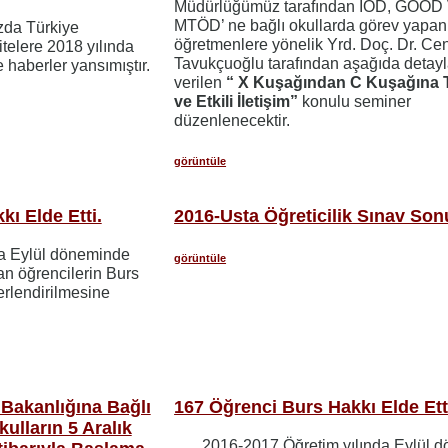
Müdürlüğümüz tarafından İÖD, GOÖD
MTÖD’ ne bağlı okullarda görev yapan
zda Türkiye
öğretmenlere yönelik Yrd. Doç. Dr. Ce
telere 2018 yılında
Tavukçuoğlu tarafından aşağıda detayl
e haberler yansımıştır.
verilen
“ X Kuşağından C Kuşağına T
ve Etkili İletişim”
konulu seminer
düzenlenecektir.
görüntüle
ı Elde Etti.
2016-Usta Öğreticilik Sınav Son
da Eylül döneminde
görüntüle
n öğrencilerin Burs
erlendirilmesine
r Bakanlığına Bağlı
167 Öğrenci Burs Hakkı Elde Ett
kulların 5 Aralık
2016-2017 Öğretim yılında Eylül 