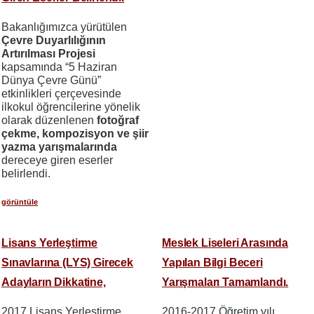
Bakanlığımızca yürütülen
Çevre Duyarlılığının
Artırılması Projesi
kapsamında “5 Haziran
Dünya Çevre Günü”
etkinlikleri çerçevesinde
ilkokul öğrencilerine yönelik
olarak düzenlenen
fotoğraf
çekme,
kompozisyon ve şiir
yazma yarışmalarında
dereceye giren eserler
belirlendi.
görüntüle
Lisans Yerleştirme
Meslek Liseleri Arasında
Sınavlarına (LYS) Girecek
Yapılan Bilgi Beceri
Adayların Dikkatine,
Yarışmaları Tamamlandı.
2017 Lisans Yerleştirme
2016-2017 Öğretim yılı,