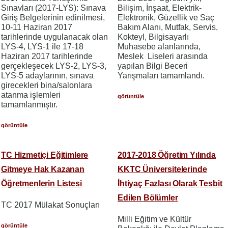
Sınavları (2017-LYS): Sınava
Bilişim, İnşaat, Elektrik-
Giriş Belgelerinin edinilmesi,
Elektronik, Güzellik ve Saç
10-11 Haziran 2017
Bakım Alanı, Mutfak, Servis,
tarihlerinde uygulanacak olan
Kokteyl, Bilgisayarlı
LYS-4, LYS-1 ile 17-18
Muhasebe alanlarında,
Haziran 2017 tarihlerinde
Meslek Liseleri arasında
gerçekleşecek LYS-2, LYS-3,
yapılan Bilgi Beceri
LYS-5 adaylarının, sınava
Yarışmaları tamamlandı.
girecekleri bina/salonlara
atanma işlemleri
görüntüle
tamamlanmıştır.
görüntüle
TC Hizmetiçi Eğitimlere
2017-2018 Öğretim Yılında
Gitmeye Hak Kazanan
KKTC Üniversitelerinde
Öğretmenlerin Listesi
İhtiyaç Fazlası Olarak Tesbit
Edilen Bölümler
TC 2017 Mülakat Sonuçları
Milli Eğitim ve Kültür
görüntüle