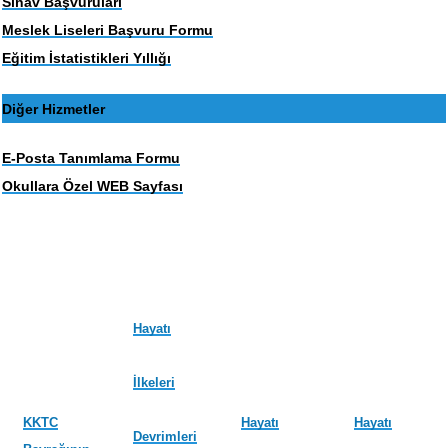
Sınav Başvuruları
Meslek Liseleri Başvuru Formu
Eğitim İstatistikleri Yıllığı
Diğer Hizmetler
E-Posta Tanımlama Formu
Okullara Özel WEB Sayfası
Hayatı
İlkeleri
KKTC
Hayatı
Hayatı
Devrimleri