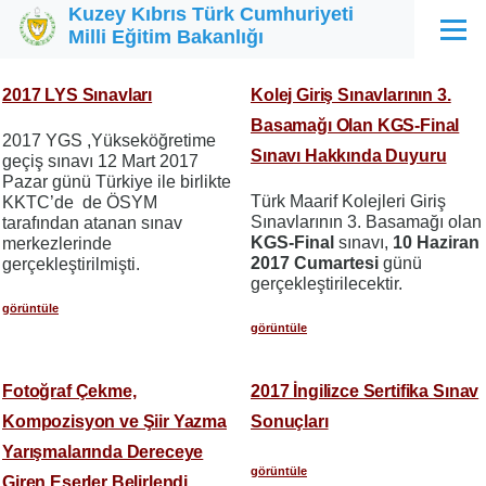
Kuzey Kıbrıs Türk Cumhuriyeti
Ana içeriğe atla
Milli Eğitim Bakanlığı
Menü
2017 LYS Sınavları
Kolej Giriş Sınavlarının 3.
Basamağı Olan KGS-Final
2017 YGS ,Yükseköğretime
Sınavı Hakkında Duyuru
geçiş sınavı 12 Mart 2017
Pazar günü Türkiye ile birlikte
Türk Maarif Kolejleri Giriş
KKTC’de de ÖSYM
Sınavlarının 3. Basamağı olan
tarafından atanan sınav
KGS-Final
sınavı,
10 Haziran
merkezlerinde
2017 Cumartesi
günü
gerçekleştirilmişti.
gerçekleştirilecektir.
görüntüle
görüntüle
Fotoğraf Çekme,
2017 İngilizce Sertifika Sınav
Kompozisyon ve Şiir Yazma
Sonuçları
Yarışmalarında Dereceye
görüntüle
Giren Eserler Belirlendi.