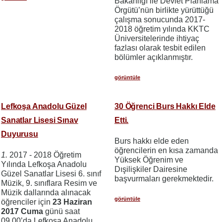
Bakanlığı ile Devlet Planlama
Örgütü’nün birlikte yürüttüğü
çalışma sonucunda 2017-
2018 öğretim yılında KKTC
Üniversitelerinde ihtiyaç
fazlası olarak tesbit edilen
bölümler açıklanmıştır.
görüntüle
Lefkoşa Anadolu Güzel
30 Öğrenci Burs Hakkı Elde
Sanatlar Lisesi Sınav
Etti.
Duyurusu
Burs hakkı elde eden
öğrencilerin en kısa zamanda
1.
2017 - 2018 Öğretim
Yüksek Öğrenim ve
Yılında Lefkoşa Anadolu
Dışilişkiler Dairesine
Güzel Sanatlar Lisesi 6. sınıf
başvurmaları gerekmektedir.
Müzik, 9. sınıflara Resim ve
Müzik dallarında alınacak
görüntüle
öğrenciler için
23 Haziran
2017 Cuma
günü saat
09.00’da Lefkoşa Anadolu