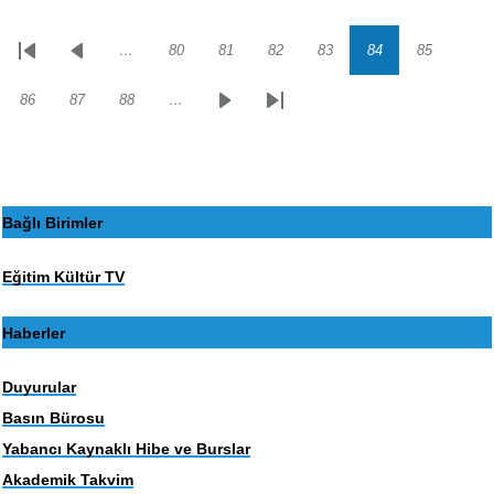
…
80
81
82
83
84
85
Sayfalama
İlk
Önceki
Sayfa
Sayfa
Sayfa
Sayfa
Sayfa
Sayfa
sayfa
sayfa
86
87
88
…
Sayfa
Sayfa
Sayfa
Sonraki
Son
sayfa
sayfa
Bağlı Birimler
Eğitim Kültür TV
Haberler
Duyurular
Basın Bürosu
Yabancı Kaynaklı Hibe ve Burslar
Akademik Takvim