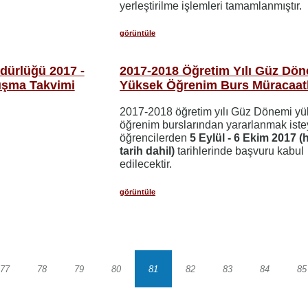
yerleştirilme işlemleri tamamlanmıştır.
görüntüle
üdürlüğü 2017 -
2017-2018 Öğretim Yılı Güz Dö
lışma Takvimi
Yüksek Öğrenim Burs Müracaatl
2017-2018 öğretim yılı Güz Dönemi y
öğrenim burslarından yararlanmak ist
öğrencilerden
5 Eylül - 6 Ekim 2017 (h
tarih dahil)
tarihlerinde başvuru kabul
edilecektir.
görüntüle
77
78
79
80
81
82
83
84
85
Sayfa
Sayfa
Sayfa
Sayfa
Sayfa
Sayfa
Sayfa
Sayfa
S