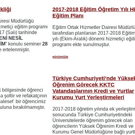
kliği
2017-2018 Eğitim Öğretim Yılı H
Eğitim Planı
airesi Müdürlüğü
metiçi eğitim programı
Eğitim Ortak Hizmetler Dairesi Müdürl
 (Salı) tarihinde
tarafından planlanan 2017-2018 Eğiti
ENİ NESİL
yılı (Ekim-Aralık) dönemi hizmetiçi eğit
İM
” konulu seminer
28
programı ekte sunulmuştur.
e ertelenmiştir.
görüntüle
Türkiye Cumhuriyeti’nde Yükse
Öğrenim Görecek KKTC
 bölgesinde öğrenci
Vatandaşlarının Kredi ve Yurtlar
da şoför ve refakatçının
Kurumu Yurt Yerleştirmeleri
malesef bir öğrencimiz
luna bırakılmamıştır.
2017-2018 öğretim yılında ek yerleştir
sonucunda Türkiye Cumhuriyetindeki
Üniversitelerde öğrenim görecek olan
öğrencilerin Yüksek Öğrenim Kredi ve 
Kurumu Genel Müdürlüğüne bağlı yurt