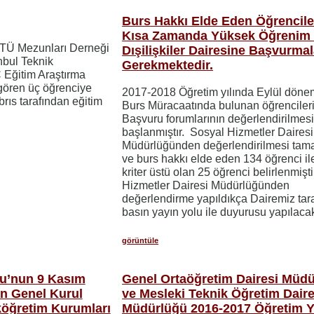
Burs Hakkı Elde Eden Öğrencile
Kısa Zamanda Yüksek Öğrenim
İTÜ Mezunları Derneği
Dışilişkiler Dairesine Başvurmal
nbul Teknik
Gerekmektedir.
 Eğitim Araştırma
gören üç öğrenciye
2017-2018 Öğretim yılında Eylül dön
rıs tarafından eğitim
Burs Müracaatında bulunan öğrenciler
Başvuru forumlarının değerlendirilmes
başlanmıştır. Sosyal Hizmetler Dairesi
Müdürlüğünden değerlendirilmesi ta
ve burs hakkı elde eden 134 öğrenci ile
kriter üstü olan 25 öğrenci belirlenmişti
Hizmetler Dairesi Müdürlüğünden
değerlendirme yapıldıkça Dairemiz tar
basın yayın yolu ile duyurusu yapılacakt
görüntüle
u’nun 9 Kasım
Genel Ortaöğretim Dairesi Müd
an Genel Kurul
ve Mesleki Teknik Öğretim Daire
köğretim Kurumları
Müdürlüğü 2016-2017 Öğretim Yı