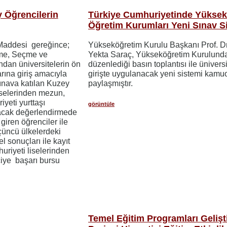
 Öğrencilerin
Türkiye Cumhuriyetinde Yükse
Öğretim Kurumları Yeni Sınav S
addesi gereğince;
Yükseköğretim Kurulu Başkanı Prof. Dr
me, Seçme ve
Yekta Saraç, Yükseköğretim Kurulund
ndan üniversitelerin ön
düzenlediği basın toplantısı ile ünivers
rına giriş amacıyla
girişte uygulanacak yeni sistemi kamuo
sınava katılan Kuzey
paylaşmıştır.
iselerinden mezun,
yeti yurttaşı
görüntüle
lacak değerlendirmede
giren öğrenciler ile
çüncü ülkelerdeki
 sonuçları ile kayıt
riyeti liselerinden
ciye başarı bursu
Temel Eğitim Programları Geliş