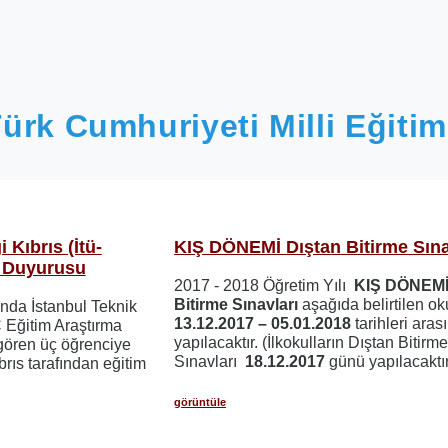
ürk Cumhuriyeti Milli Eğitim
 Kıbrıs (İtü-
KIŞ DÖNEMİ Dıştan Bitirme Sına
 Duyurusu
2017 - 2018 Öğretim Yılı
KIŞ DÖNEMİ
Bitirme Sınavları
aşağıda belirtilen ok
nda İstanbul Teknik
13.12.2017 – 05.01.2018
tarihleri aras
 Eğitim Araştırma
yapılacaktır. (İlkokulların Dıştan Bitirm
gören üç öğrenciye
Sınavları
18.12.2017
günü yapılacaktır
rıs tarafından eğitim
görüntüle