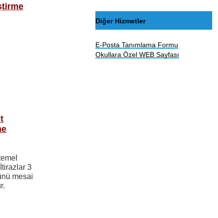
ştirme
Diğer Hizmetler
E-Posta Tanımlama Formu
Okullara Özel WEB Sayfası
t
me
temel
tirazlar 3
günü mesai
r.