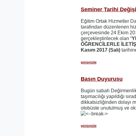
Seminer Tarihi Değişi
Eğitim Ortak Hizmetler D
tarafından düzenlenen hiz
çerçevesinde 24 Ekim 2017
gerçekleştirilecek olan “
Y
ÖĞRENCİLERLE İLETİŞ
Kasım 2017 (Salı)
tarihin
görüntüle
Basın Duyurusu
Bugün sabah Değirmenlik
taşımacılığı yapıldığı sıra
dikkatsizliğinden dolayı 
otobüste unutulmuş ve oku
görüntüle