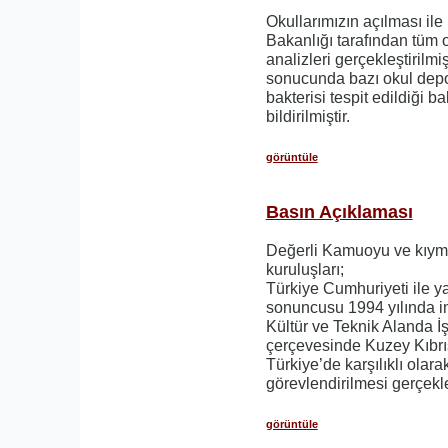
Okullarımızın açılması ile 
Bakanlığı tarafından tüm 
analizleri gerçekleştirilmi
sonucunda bazı okul depol
bakterisi tespit edildiği b
bildirilmiştir.
görüntüle
Basın Açıklaması
Değerli Kamuoyu ve kıyme
kuruluşları;
Türkiye Cumhuriyeti ile y
sonuncusu 1994 yılında i
Kültür ve Teknik Alanda İş
çerçevesinde Kuzey Kıbrı
Türkiye’de karşılıklı olar
görevlendirilmesi gerçekle
görüntüle