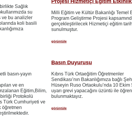
Projesi Hizmetiçi Eğitim Etkinlik
birlikte Sağlık
okullarımızda su
Milli Eğitim ve Kültür Bakanlığı Temel 
ş ve bu analizler
Program Geliştirme Projesi kapsamın
arında koli basili
gerçekleştirilecek Hizmetiçi eğitim tarih
akanlığımıza
sunulmuştur.
görüntüle
Basın Duyurusu
tli basın-yayın
Kıbrıs Türk Ortaeğitim Öğretmenler
Sendikası’nın Bakanlığımıza bağlı Şeh
apılan ve en
Hüseyin Ruso Ortaokulu’nda 10 Ekim 
mzalanan Eğitim,Bilim,
uyarı grevi yapacağını üzüntü ile öğre
birliği Protokolü
bulunmaktayız.
s Türk Cumhuriyeti ve
ak öğretmen
görüntüle
ştirilmektedir.