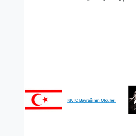
Sonraki
Son
sayfa
sayfa
KKTC Bayrağının Ölçüleri