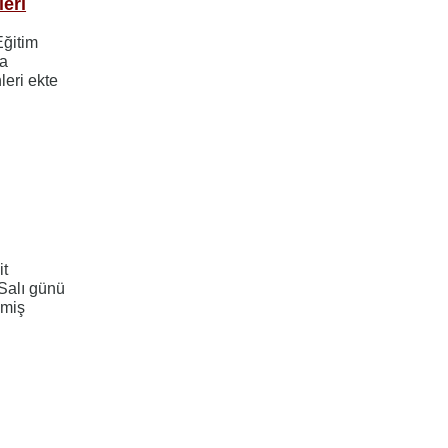
leri
Eğitim
da
leri ekte
it
Salı günü
nmiş