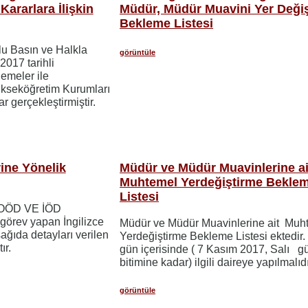
 Kararlara İlişkin
Müdür, Müdür Muavini Yer Deği
Bekleme Listesi
u Basın ve Halkla
görüntüle
.2017 tarihli
emeler ile
ükseköğretim Kurumları
r gerçekleştirmiştir.
rine Yönelik
Müdür ve Müdür Muavinlerine ai
Muhtemel Yerdeğiştirme Bekle
Listesi
 GOÖD VE İÖD
 görev yapan İngilizce
Müdür ve Müdür Muavinlerine ait Muh
ağıda detayları verilen
Yerdeğiştirme Bekleme Listesi ektedir. İ
ır.
gün içerisinde ( 7 Kasım 2017, Salı 
bitimine kadar) ilgili daireye yapılmalıdı
görüntüle