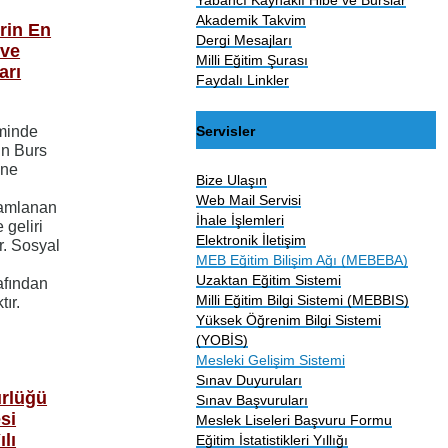
Akademik Takvim
rin En
Dergi Mesajları
 ve
Milli Eğitim Şurası
arı
Faydalı Linkler
Servisler
eminde
in Burs
ine
Bize Ulaşın
Web Mail Servisi
mamlanan
İhale İşlemleri
 geliri
Elektronik İletişim
r. Sosyal
MEB Eğitim Bilişim Ağı (MEBEBA)
Uzaktan Eğitim Sistemi
afından
Milli Eğitim Bilgi Sistemi (MEBBIS)
ır.
Yüksek Öğrenim Bilgi Sistemi
(YOBİS)
Mesleki Gelişim Sistemi
Sınav Duyuruları
ürlüğü
Sınav Başvuruları
si
Meslek Liseleri Başvuru Formu
lı
Eğitim İstatistikleri Yıllığı