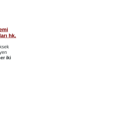
nemi
arı hk.
üksek
eyen
er iki
ayfa