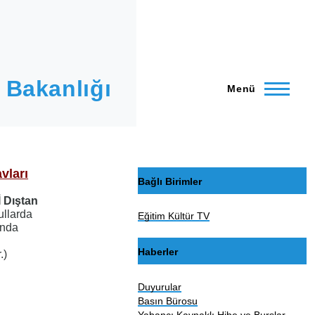
 Bakanlığı
Menü
vları
Bağlı Birimler
 Dıştan
ullarda
Eğitim Kültür TV
ında
e
Haberler
.)
Duyurular
Basın Bürosu
Yabancı Kaynaklı Hibe ve Burslar