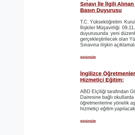
Sınavı İle İlgili Alınan
Basın Duyurusu
T.C. Yükseköğretim Kurul
İlişkiler Müşavirliği 09.11
duyurusunda yeni düzenl
gerçekleştirilecek olan Y
Sınavına ilişkin açıklamala
görüntüle
İngilizce Öğretmenle
Hizmetiçi Eğitim;
ABD Elçiliği tarafından
Dairesine bağlı okullarda
öğretmenlerine yönelik aş
hizmetiçi eğitim yapılacakt
görüntüle