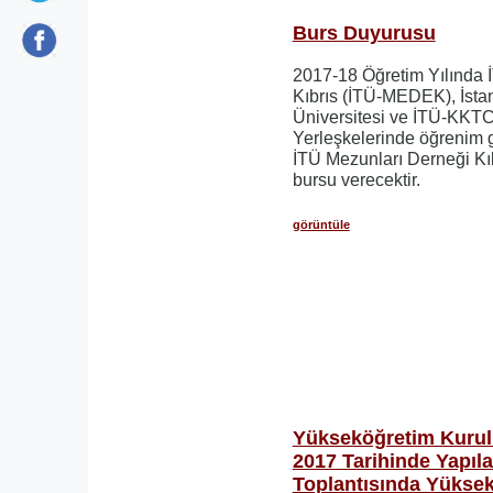
Burs Duyurusu
2017-18 Öğretim Yılında 
Kıbrıs (İTÜ-MEDEK), İsta
Üniversitesi ve İTÜ-KKTC
Yerleşkelerinde öğrenim 
İTÜ Mezunları Derneği Kıb
bursu verecektir.
görüntüle
Yükseköğretim Kurul
2017 Tarihinde Yapıl
Toplantısında Yükse