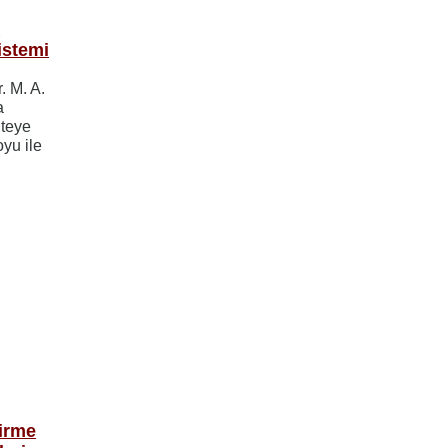
k
istemi
. M. A.
a
iteye
yu ile
tirme