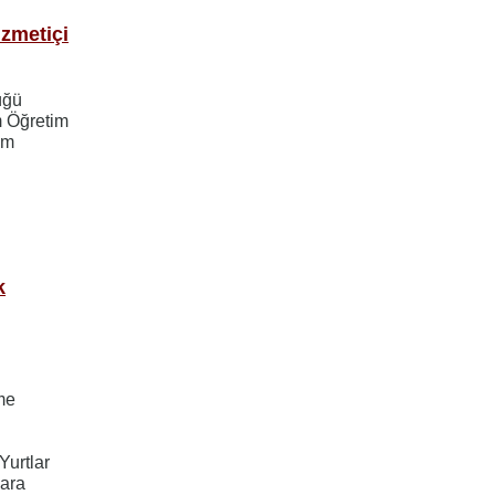
izmetiçi
üğü
m Öğretim
im
k
me
Yurtlar
lara