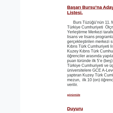
Başarı Bursu’na Aday
Listesi.
Burs Tüzüğü’nün 11. M
Türkiye Cumhuriyeti Ölç
Yerleştirme Merkezi tarafı
lisans ve lisans programla
gerçekleştirilen merkezi 
Kıbrıs Türk Cumhuriyeti l
Kuzey Kıbrıs Türk Cumhuri
öğrenciler arasında yapı
puan türünde ilk 5’e (beş) 
Türkiye Cumhuriyeti ve ü
üniversitelere GCE A-Level
yaptıran Kuzey Türk Cumhu
mezun, ilk 10 (on) öğren
verilir.
görüntüle
Duyuru