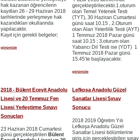
hak kazanan öğrencilerin
gerçekleştirilecektir.1.oturum
kayıtları 26 - 29 Haziran 2018
olan Temel Yetenek Testi
tarihlerinde yerleşmeye hak
(TYT), 30 Haziran Cumartesi
kazandıkları okullarında
günü saat 10.15 , 2.Oturum
yapılacaktır.
olan Alan Yeterlilik Testi (AYT)
Kayıt için gerekli belgeler;
1 Temmuz 2018 Pazar günü
saat 10.15 ; 3.oturum olan
Yabancı Dil Testi ise (YDT) 1
görüntüle
Temmuz 2018 Pazar günü
15.45’te başlayacaktır.
görüntüle
2018 - Bülent Ecevit Anadolu
Lefkoşa Anadolu Güzel
Lisesi ve 20 Temmuz Fen
Sanatlar Lisesi Sınav
Lisesi Yerleştirme Sınavı
Sonucu
Sonuçları
2018 2019 Öğretim Yılı
Lefkoşa Anadolu Güzel
23 Haziran 2018 Cumartesi
Sanatlar Lisesi bölümlerine
günü gerçekleştirilen
Bülent
giriş için gerçekleştirilen sınav