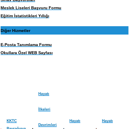
Meslek Liseleri Başvuru Formu
Eğitim İstatistikleri Yıllığı
Diğer Hizmetler
E-Posta Tanımlama Formu
Okullara Özel WEB Sayfası
Hayatı
İlkeleri
KKTC
Hayatı
Hayatı
Devrimleri
Bayrağının