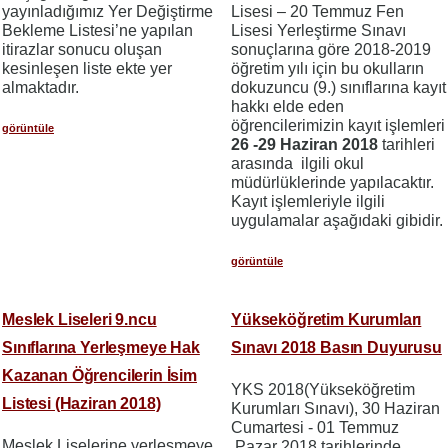
yayınladığımız Yer Değiştirme
Lisesi – 20 Temmuz Fen
Bekleme Listesi’ne yapılan
Lisesi Yerleştirme Sınavı
itirazlar sonucu oluşan
sonuçlarına göre 2018-2019
kesinleşen liste ekte yer
öğretim yılı için bu okulların
almaktadır.
dokuzuncu (9.) sınıflarına kayıt
hakkı elde eden
öğrencilerimizin kayıt işlemleri
görüntüle
26 -29 Haziran 2018
tarihleri
arasında ilgili okul
müdürlüklerinde yapılacaktır.
Kayıt işlemleriyle ilgili
uygulamalar aşağıdaki gibidir.
görüntüle
Meslek Liseleri 9.ncu
Yükseköğretim Kurumları
Sınıflarına Yerleşmeye Hak
Sınavı 2018 Basın Duyurusu
Kazanan Öğrencilerin İsim
YKS 2018(Yükseköğretim
Listesi (Haziran 2018)
Kurumları Sınavı), 30 Haziran
Cumartesi - 01 Temmuz
Meslek Liselerine yerleşmeye
Pazar 2018 tarihlerinde