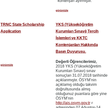
kontenjan ayırmıştır.
görüntüle
TRNC State Scholarship
YKS (Yükseköğretim
Application
Kurumları Sınavı) Tercih
İşlemleri ve KKTC
Kontenjanları Hakkında
Basın Duyurusu.
Değerli Öğrencilerimiz,
görüntüle
2018 YKS (Yükseköğretim
Kurumları Sınavı) sınav
sonuçları 31.07.2018 tarihinde
açıklanmıştır. ÖSYM’nin
açıklamış olduğu takvim
doğrultusunda almış
olduğunuz puanlara göre yine
ÖSYM’nin
http://ais.osym.gov.tr
adresinden 07 Ağustos-14