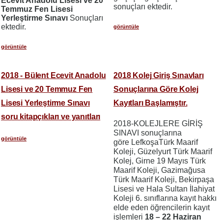
Ecevit Anadolu Lisesi ve 20
sonuçları ektedir.
Temmuz Fen Lisesi
Yerleştirme Sınavı
Sonuçları
ektedir.
görüntüle
görüntüle
2018 - Bülent Ecevit Anadolu
2018 Kolej Giriş Sınavları
Lisesi ve 20 Temmuz Fen
Sonuçlarına Göre Kolej
Lisesi Yerleştirme Sınavı
Kayıtları Başlamıştır.
soru kitapçıkları ve yanıtları
2018-KOLEJLERE GİRİŞ
SINAVI sonuçlarına
görüntüle
göre LefkoşaTürk Maarif
Koleji, Güzelyurt Türk Maarif
Kolej, Girne 19 Mayıs Türk
Maarif Koleji, Gazimağusa
Türk Maarif Koleji, Bekirpaşa
Lisesi ve Hala Sultan İlahiyat
Koleji 6. sınıflarına kayıt hakkı
elde eden öğrencilerin kayıt
işlemleri
18 – 22 Haziran