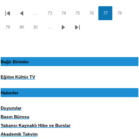
…
73
74
75
76
77
78
Sayfalama
İlk
Önceki
Sayfa
Sayfa
Sayfa
Sayfa
Sayfa
Sayfa
sayfa
sayfa
79
80
81
…
Sayfa
Sayfa
Sayfa
Sonraki
Son
sayfa
sayfa
Bağlı Birimler
Eğitim Kültür TV
Haberler
Duyurular
Basın Bürosu
Yabancı Kaynaklı Hibe ve Burslar
Akademik Takvim