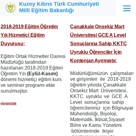
Kuzey Kıbrıs Türk Cumhuriyeti
Ana içeriğe atla
Milli Eğitim Bakanlığı
Menü
2018-2019 Eğitim Öğretim
Çanakkale Onsekiz Mart
Yılı Hizmetiçi Eğitim
Üniversitesi GCE A Level
Duyurusu;
Sonuçlarına Sahip KKTC
Uyruklu Öğrenciler İçin
Eğitim Ortak Hizmetler Dairesi
Kontenjan Ayırmıştır.
Müdürlüğü tarafından
hazırlanan 2018-2019 Eğitim
Müdürlüğümüzün çalışmaları
Öğretim Yılı
(Eylül-Kasım)
ve girişimleri ile 2018-2019
dönemi hizmetiçi eğitim kurs
öğretim yılında Çanakkale
ve seminer programı ekte
Onsekiz Mart Üniversitesi,
sunulmuştur.
KKTC uyruklu ve GCE A
Level sonuçlarına sahip
görüntüle
öğrencilerimiz için Bilgisayar
Mühendisliği, Biyoloji,
Matematik, İktisat,Siyaset
Bilmi ve Kamu Yönetimi
bölümlerinde ikişer