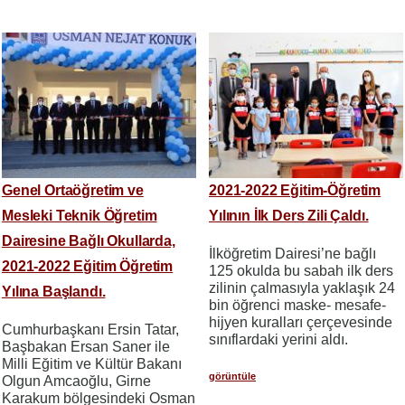
Genel Ortaöğretim ve
2021-2022 Eğitim-Öğretim
Mesleki Teknik Öğretim
Yılının İlk Ders Zili Çaldı.
Dairesine Bağlı Okullarda,
İlköğretim Dairesi’ne bağlı
2021-2022 Eğitim Öğretim
125 okulda bu sabah ilk ders
zilinin çalmasıyla yaklaşık 24
Yılına Başlandı.
bin öğrenci maske- mesafe-
hijyen kuralları çerçevesinde
Cumhurbaşkanı Ersin Tatar,
sınıflardaki yerini aldı.
Başbakan Ersan Saner ile
Milli Eğitim ve Kültür Bakanı
görüntüle
Olgun Amcaoğlu, Girne
Karakum bölgesindeki Osman