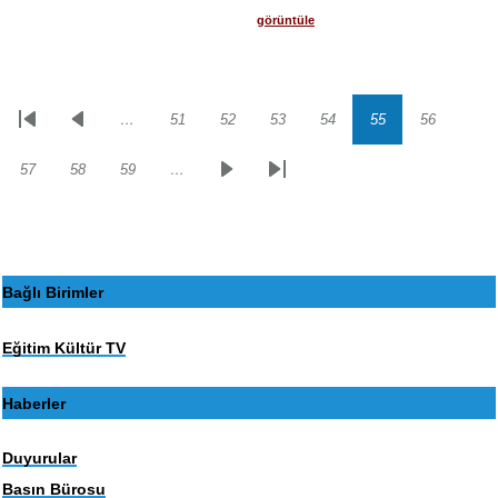
görüntüle
…
51
52
53
54
55
56
Sayfalama
İlk
Önceki
Sayfa
Sayfa
Sayfa
Sayfa
Sayfa
Sayfa
sayfa
sayfa
57
58
59
…
Sayfa
Sayfa
Sayfa
Sonraki
Son
sayfa
sayfa
Bağlı Birimler
Eğitim Kültür TV
Haberler
Duyurular
Basın Bürosu