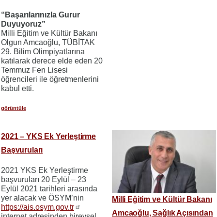
“Başarılarınızla Gurur
Duyuyoruz”
Milli Eğitim ve Kültür Bakanı
Olgun Amcaoğlu, TÜBİTAK
29. Bilim Olimpiyatlarına
katılarak derece elde eden 20
Temmuz Fen Lisesi
öğrencileri ile öğretmenlerini
kabul etti.
görüntüle
2021 – YKS Ek Yerleştirme
Başvuruları
2021 YKS Ek Yerleştirme
başvuruları 20 Eylül – 23
Eylül 2021 tarihleri arasında
yer alacak ve ÖSYM’nin
Milli Eğitim ve Kültür Bakanı
https://ais.osym.gov.tr
Amcaoğlu, Sağlık Açısından
internet adresinden bireysel