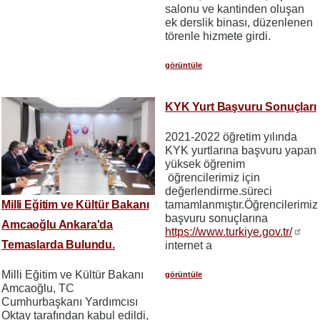
salonu ve kantinden oluşan
ek derslik binası, düzenlenen
törenle hizmete girdi.
görüntüle
KYK Yurt Başvuru Sonuçları
2021-2022 öğretim yılında
KYK yurtlarına başvuru yapan
yüksek öğrenim
öğrencilerimiz için
değerlendirme.süreci
Milli Eğitim ve Kültür Bakanı
tamamlanmıştır.Öğrencilerimiz
başvuru sonuçlarına
Amcaoğlu Ankara'da
https://www.turkiye.gov.tr/
Temaslarda Bulundu.
internet a
Milli Eğitim ve Kültür Bakanı
görüntüle
Amcaoğlu, TC
Cumhurbaşkanı Yardımcısı
Oktay tarafından kabul edildi,