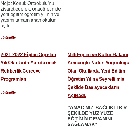
Nejat Konuk Ortaokulu’nu
ziyaret ederek, ortaöğretimde
yeni eğitim öğretim yılının ve
yapımı tamamlanan okulun
açılı
görüntüle
2021-2022 Eğitim Öğretim
Milli Eğitim ve Kültür Bakanı
Yılı Okullarda Yürütülecek
Amcaoğlu Nüfus Yoğunluğu
Rehberlik Çerçeve
Olan Okullarda Yeni Eğitim
Programları
Öğretim Yılına Seyreltilmiş
Şekilde Başlayacaklarını
görüntüle
Açıkladı.
“AMACIMIZ, SAĞLIKLI BİR
ŞEKİLDE YÜZ YÜZE
EĞİTİMİN DEVAMINI
SAĞLAMAK”