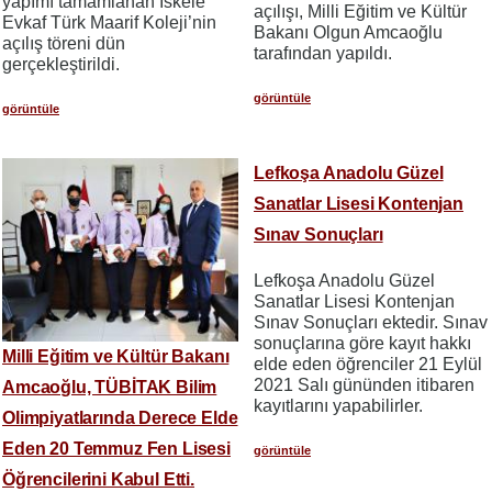
yapımı tamamlanan İskele
açılışı, Milli Eğitim ve Kültür
Evkaf Türk Maarif Koleji’nin
Bakanı Olgun Amcaoğlu
açılış töreni dün
tarafından yapıldı.
gerçekleştirildi.
görüntüle
görüntüle
Lefkoşa Anadolu Güzel
Sanatlar Lisesi Kontenjan
Sınav Sonuçları
Lefkoşa Anadolu Güzel
Sanatlar Lisesi Kontenjan
Sınav Sonuçları ektedir. Sınav
sonuçlarına göre kayıt hakkı
Milli Eğitim ve Kültür Bakanı
elde eden öğrenciler 21 Eylül
2021 Salı gününden itibaren
Amcaoğlu, TÜBİTAK Bilim
kayıtlarını yapabilirler.
Olimpiyatlarında Derece Elde
Eden 20 Temmuz Fen Lisesi
görüntüle
Öğrencilerini Kabul Etti.