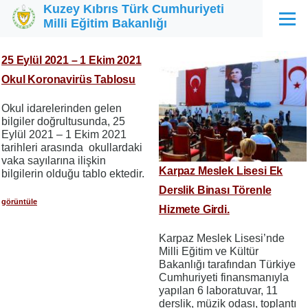
Kuzey Kıbrıs Türk Cumhuriyeti
Ana içeriğe atla
Milli Eğitim Bakanlığı
Menü
25 Eylül 2021 – 1 Ekim 2021
Okul Koronavirüs Tablosu
Okul idarelerinden gelen
bilgiler doğrultusunda, 25
Eylül 2021 – 1 Ekim 2021
tarihleri arasında okullardaki
vaka sayılarına ilişkin
Karpaz Meslek Lisesi Ek
bilgilerin olduğu tablo ektedir.
Derslik Binası Törenle
görüntüle
Hizmete Girdi.
Karpaz Meslek Lisesi’nde
Milli Eğitim ve Kültür
Bakanlığı tarafından Türkiye
Cumhuriyeti finansmanıyla
yapılan 6 laboratuvar, 11
derslik, müzik odası, toplantı