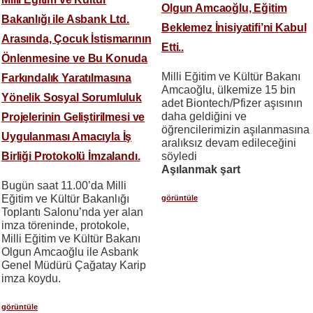
Olgun Amcaoğlu, Eğitim
Bakanlığı ile Asbank Ltd.
Beklemez İnisiyatifi’ni Kabul
Arasında, Çocuk İstismarının
Etti..
Önlenmesine ve Bu Konuda
Milli Eğitim ve Kültür Bakanı
Farkındalık Yaratılmasına
Amcaoğlu, ülkemize 15 bin
Yönelik Sosyal Sorumluluk
adet Biontech/Pfizer aşısının
daha geldiğini ve
Projelerinin Geliştirilmesi ve
öğrencilerimizin aşılanmasına
Uygulanması Amacıyla İş
aralıksız devam edileceğini
Birliği Protokolü İmzalandı.
söyledi
Aşılanmak şart
Bugün saat 11.00’da Milli
Eğitim ve Kültür Bakanlığı
görüntüle
Toplantı Salonu’nda yer alan
imza töreninde, protokole,
Milli Eğitim ve Kültür Bakanı
Olgun Amcaoğlu ile Asbank
Genel Müdürü Çağatay Karip
imza koydu.
görüntüle