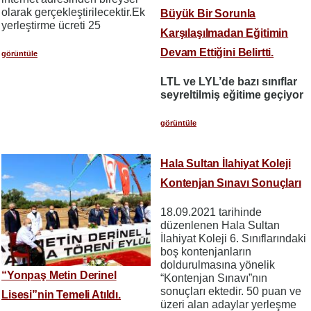
olarak gerçekleştirilecektir.Ek
Büyük Bir Sorunla
yerleştirme ücreti 25
Karşılaşılmadan Eğitimin
Devam Ettiğini Belirtti.
görüntüle
LTL ve LYL’de bazı sınıflar
seyreltilmiş eğitime geçiyor
görüntüle
Hala Sultan İlahiyat Koleji
Kontenjan Sınavı Sonuçları
18.09.2021 tarihinde
düzenlenen Hala Sultan
İlahiyat Koleji 6. Sınıflarındaki
boş kontenjanların
doldurulmasına yönelik
“Yonpaş Metin Derinel
“Kontenjan Sınavı”nın
sonuçları ektedir. 50 puan ve
Lisesi”nin Temeli Atıldı.
üzeri alan adaylar yerleşme